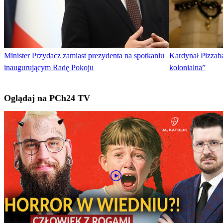
Minister Przydacz zamiast prezydenta na spotkaniu
Kardynał Pizzaba
inaugurującym Radę Pokoju
kolonialna”
Oglądaj na PCh24 TV