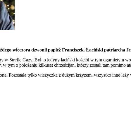
każdego wieczora dzwonił papież Franciszek. Łaciński patriarcha Je
y w Strefie Gazy. Był to jedyny łaciński kościół w tym ogarniętym wo
, w tym o położeniu kilkuset chrześcijan, którzy zostali tam pomimo at
zona. Pozostała tylko wieżyczka z dużym krzyżem, wszystko inne leży