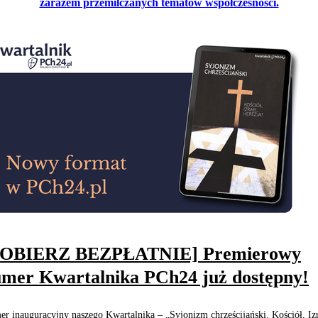
zarazem przemilczanych tematów współczesności.
POBIERZ BEZPŁATNIE] Premierowy
mer Kwartalnika PCh24 już dostępny!
r inauguracyjny naszego Kwartalnika – „Syjonizm chrześcijański. Kościół, Izr