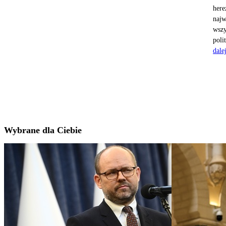
here
najw
wszy
poli
dale
Wybrane dla Ciebie