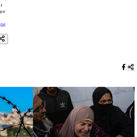
 z
ęce
taj