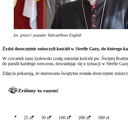
fot. prtscr// youtube/ VaticanNews English
Żydzi doszczętnie zniszczyli kościół w Strefie Gazy, do którego 
W czwartek rano żydowski czołg ostrzelał kościół pw. Świętej Rodzin
do parafii każdego wieczora, dowiadując się o sytuacji w Strefie Gazy
Zdjęcia pokazują, że murowana świątynia została doszczętnie zniszc
Zróbmy to razem!
25 zł
50 zł
100 zł
200 zł
500 zł