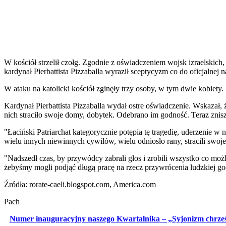
W kościół strzelił czołg. Zgodnie z oświadczeniem wojsk izraelskic
kardynał Pierbattista Pizzaballa wyraził sceptycyzm co do oficjalnej
W ataku na katolicki kościół zginęły trzy osoby, w tym dwie kobiety
Kardynał Pierbattista Pizzaballa wydał ostre oświadczenie. Wskazał, ż
nich straciło swoje domy, dobytek. Odebrano im godność. Teraz znisz
"Łaciński Patriarchat kategorycznie potępia tę tragedię, uderzenie w
wielu innych niewinnych cywilów, wielu odniosło rany, stracili swoje 
"Nadszedł czas, by przywódcy zabrali głos i zrobili wszystko co możl
żebyśmy mogli podjąć długą pracę na rzecz przywrócenia ludzkiej god
Źródła: rorate-caeli.blogspot.com, America.com
Pach
Numer inauguracyjny naszego Kwartalnika
– „Syjonizm chrześc