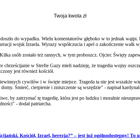
h, doszło do wypadku. Wielu komentatorów głęboko w to jednak wątpi. 
 narracji wojsk Izraela. Wyrazy współczucia i apel o zakończenie walk
. Kilka osób zostało też rannych, w tym proboszcz. Ojciec Święty zapew
e chrześcijanie w Strefie Gazy mieli nadzieję, że tragedia wojny oszcz
czony jest również kościół.
 niewinnych cywilów i w święte miejsce. Trageda ta nie jest wszakże wi
domy. Śmierć, cierpienie i zniszczenie są wszędzie" - napisał kardynał
iwe, by zatrzymać tę tragedię, która jest po ludzku i moralnie nieuspr
ności" - dodał patriarcha.
ijański. Kościół, Izrael, herezja?” –
jest już ogólnodostępny!
To u