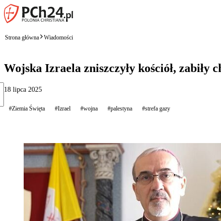
Strona główna
Wiadomości
Wojska Izraela zniszczyły kościół, zabiły 
18 lipca 2025
#Ziemia Święta
#Izrael
#wojna
#palestyna
#strefa gazy