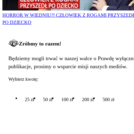
HORROR W WIEDNIU?! CZŁOWIEK Z ROGAMI PRZYSZED
PO DZIECKO
Zróbmy to razem!
Będziemy mogli trwać w naszej walce o Prawdę wyłącznie
publikacje, prosimy o wsparcie misji naszych mediów.
Wybierz kwotę:
25 zł
50 zł
100 zł
200 zł
500 zł