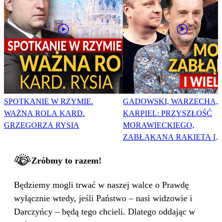
SPOTKANIE W RZYMIE.
GADOWSKI, WARZECHA,
WAŻNA ROLA KARD.
KARPIEL: PRZYSZŁOŚĆ
GRZEGORZA RYSIA
MORAWIECKIEGO,
ZABŁĄKANA RAKIETA I
WIELKA PODMIANA
Zróbmy to razem!
Będziemy mogli trwać w naszej walce o Prawdę
wyłącznie wtedy, jeśli Państwo – nasi widzowie i
Darczyńcy – będą tego chcieli. Dlatego oddając w