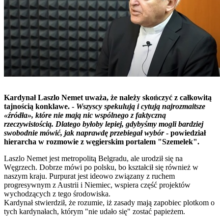
Kardynał Laszlo Nemet uważa, że należy skończyć z całkowitą
tajnością konklawe. -
Wszyscy spekulują i cytują najrozmaitsze
«źródła», które nie mają nic wspólnego z faktyczną
rzeczywistością. Dlatego byłoby lepiej, gdybyśmy mogli bardziej
swobodnie mówić, jak naprawdę przebiegał wybór
- powiedział
hierarcha w rozmowie z węgierskim portalem "Szemelek".
Laszlo Nemet jest metropolitą Belgradu, ale urodził się na
Węgrzech. Dobrze mówi po polsku, bo kształcił się również w
naszym kraju. Purpurat jest ideowo związany z ruchem
progresywnym z Austrii i Niemiec, wspiera część projektów
wychodzących z tego środowiska.
Kardynał stwierdził, że rozumie, iż zasady mają zapobiec plotkom o
tych kardynałach, którym "nie udało się" zostać papieżem.