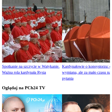
Spotkanie na szczycie w Watykanie.
Kardynałowie o konsystorzu: c
Ważna rola kardynała Rysia
wymiana, ale za mało czasu na 
pytania
Oglądaj na PCh24 TV