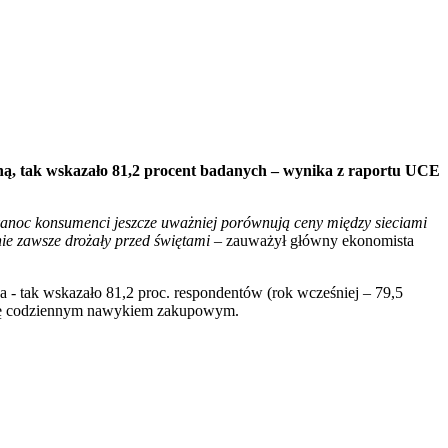
ą, tak wskazało 81,2 procent badanych – wynika z raportu UCE
kanoc konsumenci jeszcze uważniej porównują ceny między sieciami
nie zawsze drożały przed świętami
– zauważył główny ekonomista
 tak wskazało 81,2 proc. respondentów (rok wcześniej – 79,5
e się codziennym nawykiem zakupowym.