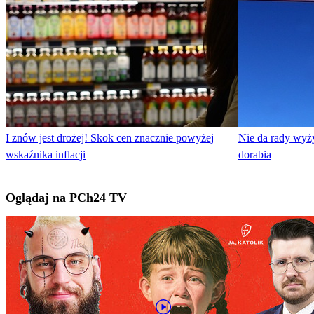
I znów jest drożej! Skok cen znacznie powyżej
Nie da rady wyż
wskaźnika inflacji
dorabia
Oglądaj na PCh24 TV