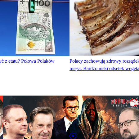
yć z etatu? Połowa Polaków
Polacy zachowują zdrowy rozsądek
mięsa. Bardzo niski odsetek wegeta