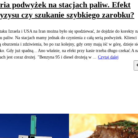
ria podwyżek na stacjach paliw. Efekt
yzysu czy szukanie szybkiego zarobku?
taku Izraela i USA na Iran można było się spodziewać, że dojdzie do korekty n
u paliw. Na stacjach mamy jednak do czynienia z całą serią podwyżek. Klienci 
ą oburzenia i zdziwienia, bo po raz kolejny, gdy ceny mają iść w górę, dzieje si
ko. Gdy już spadną... Ano właśnie, na efekt przy kasie trzeba długo czekać.A n
jach jest coraz drożej. "Benzyna 95 i diesel drożeją w ...
Czytaj dalej