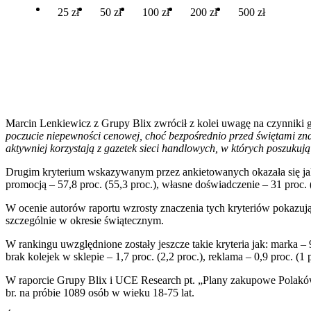
25 zł
50 zł
100 zł
200 zł
500 zł
Marcin Lenkiewicz z Grupy Blix zwrócił z kolei uwagę na czynniki ge
poczucie niepewności cenowej, choć bezpośrednio przed świętami znac
aktywniej korzystają z gazetek sieci handlowych, w których poszukuj
Drugim kryterium wskazywanym przez ankietowanych okazała się jakoś
promocją – 57,8 proc. (55,3 proc.), własne doświadczenie – 31 proc. (
W ocenie autorów raportu wzrosty znaczenia tych kryteriów pokazują
szczególnie w okresie świątecznym.
W rankingu uwzględnione zostały jeszcze takie kryteria jak: marka – 9,
brak kolejek w sklepie – 1,7 proc. (2,2 proc.), reklama – 0,9 proc. (
W raporcie Grupy Blix i UCE Research pt. „Plany zakupowe Polak
br. na próbie 1089 osób w wieku 18-75 lat.