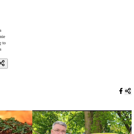
a
nie
ę to
a