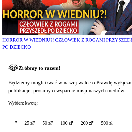
HORROR W WIEDNIU?! CZŁOWIEK Z ROGAMI PRZYSZED
PO DZIECKO
Zróbmy to razem!
Będziemy mogli trwać w naszej walce o Prawdę wyłącznie
publikacje, prosimy o wsparcie misji naszych mediów.
Wybierz kwotę:
25 zł
50 zł
100 zł
200 zł
500 zł