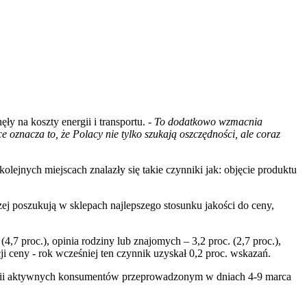
y na koszty energii i transportu. -
To dodatkowo wzmacnia
oznacza to, że Polacy nie tylko szukają oszczędności, ale coraz
ejnych miejscach znalazły się takie czynniki jak: objęcie produktu
ej poszukują w sklepach najlepszego stosunku jakości do ceny,
(4,7 proc.), opinia rodziny lub znajomych – 3,2 proc. (2,7 proc.),
cji ceny - rok wcześniej ten czynnik uzyskał 0,2 proc. wskazań.
inii aktywnych konsumentów przeprowadzonym w dniach 4-9 marca