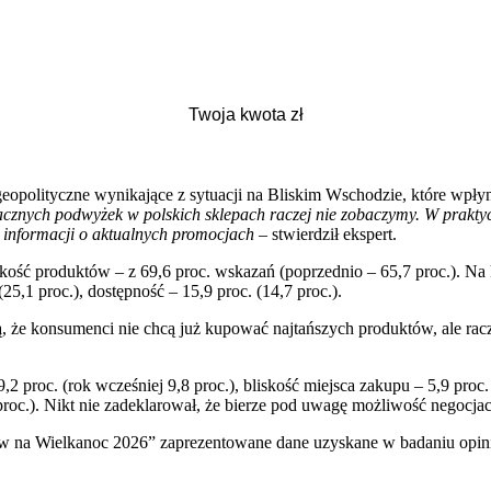
opolityczne wynikające z sytuacji na Bliskim Wschodzie, które wpłynęł
znych podwyżek w polskich sklepach raczej nie zobaczymy. W praktyce 
ą informacji o aktualnych promocjach
– stwierdził ekspert.
ć produktów – z 69,6 proc. wskazań (poprzednio – 65,7 proc.). Na kol
25,1 proc.), dostępność – 15,9 proc. (14,7 proc.).
, że konsumenci nie chcą już kupować najtańszych produktów, ale racz
2 proc. (rok wcześniej 9,8 proc.), bliskość miejsca zakupu – 5,9 proc. 
1 proc.). Nikt nie zadeklarował, że bierze pod uwagę możliwość negocja
ów na Wielkanoc 2026” zaprezentowane dane uzyskane w badaniu op