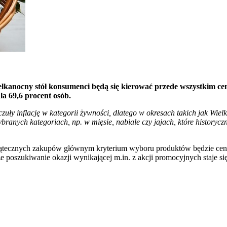
kanocny stół konsumenci będą się kierować przede wszystkim cen
la 69,6 procent osób.
y inflację w kategorii żywności, dlatego w okresach takich jak Wiel
anych kategoriach, np. w mięsie, nabiale czy jajach, które historycz
ątecznych zakupów głównym kryterium wyboru produktów będzie cena -
, że poszukiwanie okazji wynikającej m.in. z akcji promocyjnych staj