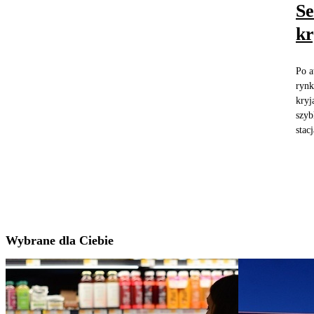
Se
kr
Po a
rynk
kryj
szyb
stac
Wybrane dla Ciebie