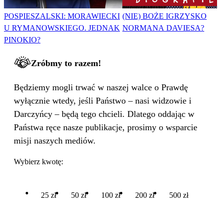
POSPIESZALSKI: MORAWIECKI
(NIE) BOŻE IGRZYSKO
U RYMANOWSKIEGO. JEDNAK
NORMANA DAVIESA?
PINOKIO?
Zróbmy to razem!
Będziemy mogli trwać w naszej walce o Prawdę
wyłącznie wtedy, jeśli Państwo – nasi widzowie i
Darczyńcy – będą tego chcieli. Dlatego oddając w
Państwa ręce nasze publikacje, prosimy o wsparcie
misji naszych mediów.
Wybierz kwotę:
25 zł
50 zł
100 zł
200 zł
500 zł