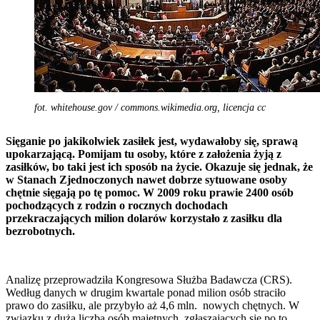
fot. whitehouse.gov / commons.wikimedia.org, licencja cc
Sięganie po jakikolwiek zasiłek jest, wydawałoby się, sprawą
upokarzającą. Pomijam tu osoby, które z założenia żyją z
zasiłków, bo taki jest ich sposób na życie. Okazuje się jednak, że
w Stanach Zjednoczonych nawet dobrze sytuowane osoby
chętnie sięgają po tę pomoc. W 2009 roku prawie 2400 osób
pochodzących z rodzin o rocznych dochodach
przekraczających milion dolarów korzystało z zasiłku dla
bezrobotnych.
Analizę przeprowadziła Kongresowa Służba Badawcza (CRS).
Według danych w drugim kwartale ponad milion osób straciło
prawo do zasiłku, ale przybyło aż 4,6 mln. nowych chętnych. W
związku z dużą liczbą osób majętnych, zgłaszających się po to