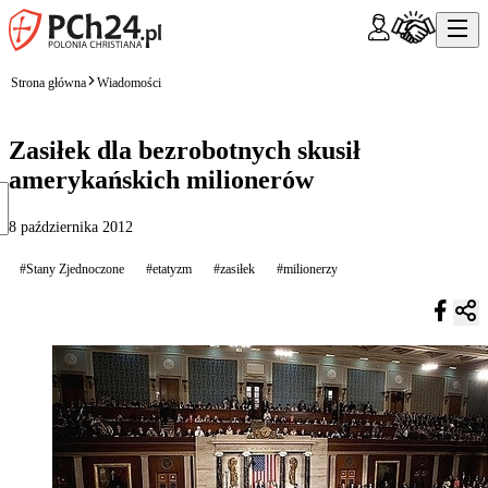
Strona główna
Wiadomości
Zasiłek dla bezrobotnych skusił
amerykańskich milionerów
8 października 2012
#Stany Zjednoczone
#etatyzm
#zasiłek
#milionerzy