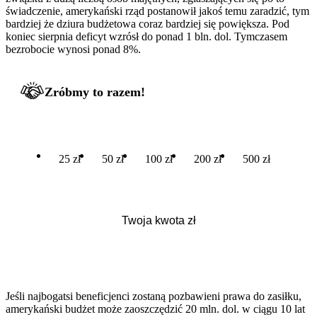
świadczenie, amerykański rząd postanowił jakoś temu zaradzić, tym
bardziej że dziura budżetowa coraz bardziej się powiększa. Pod
koniec sierpnia deficyt wzrósł do ponad 1 bln. dol. Tymczasem
bezrobocie wynosi ponad 8%.
Zróbmy to razem!
25 zł
50 zł
100 zł
200 zł
500 zł
Jeśli najbogatsi beneficjenci zostaną pozbawieni prawa do zasiłku,
amerykański budżet może zaoszczędzić 20 mln. dol. w ciągu 10 lat