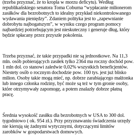
(trzeba przyznać, że to kropla w morzu deficytu). Według
republikańskiego senatora Toma Coburna “wypłacanie milionerom
zasiłków dla bezrobotnych to idealny przykład niekontrolowanego
wydawania pieniędzy”. Zdaniem polityka jest to „zapewnianie
dobrobytu najbogatszym”, w wyniku czego program pomocy
najbardziej potrzebującym jest nieskuteczny i generuje dług, który
będzie spłacany przez przyszłe pokolenia.
Trzeba przyznać, że takie przypadki nie są jednostkowe. Na 11,3
mln. osób pobierających zasiłek tylko 2364 ma roczny dochód pow.
1 mln dol. co stanowi zaledwie 0,02% wszystkich beneficjentów.
Niestety osób o rocznym dochodzie pow. 100 tys. jest już blisko
milion. Osoby takie mogą mieć, np. dobrze zarabiającego małżonka
lub innego członka rodziny, być może są też w tym gronie osoby,
które otrzymywały zapomogę, a potem znalazły dobrze płatną
pracę.
Średnia wysokość zasiłku dla bezrobotnych w USA to 300 dol.
tygodniowo ( ok. 954 zł.). Przy przyznawaniu świadczenia urzędy
nie kierują się żadnymi wytycznymi, dotyczącymi limitów
zarobków w gospodarstwach domowych.