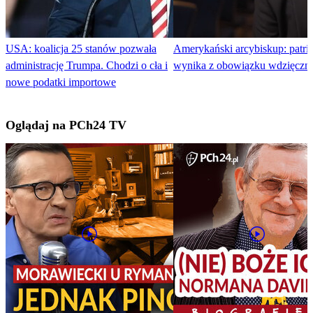
USA: koalicja 25 stanów pozwała
Amerykański arcybiskup: patri
administrację Trumpa. Chodzi o cła i
wynika z obowiązku wdzięczno
nowe podatki importowe
Oglądaj na PCh24 TV