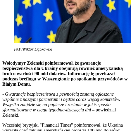
PAP/Wiktor Dąbkowski
Wołodymyr Zełenski poinformował, że gwarancje
bezpieczeństwa dla Ukrainy obejmują również amerykańską
broń o wartości 90 mld dolarów. Informację tę przekazał
podczas brefingu w Waszyngtonie po spotkaniu przywódców w
Białym Domu.
-
Gwarancje bezpieczeństwa z pewnością zostaną ogłoszone
wspólnie z naszymi partnerami i będzie coraz więcej konkretów.
Wszystko znajdzie się na papierze i zostanie w jakiś sposób
sformalizowane w ciągu tygodnia-dziesięciu dni
– powiedział
Zełenski.
Wcześniej brytyjski "Financial Times" poinformował, że Ukraina
wyraziła chęć zakupu amerykańskiej broni za 100 mld dolarów;