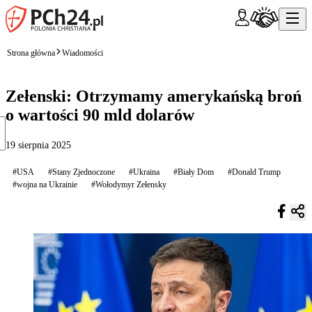
Strona główna
Wiadomości
Zełenski: Otrzymamy amerykańską broń
o wartości 90 mld dolarów
19 sierpnia 2025
#USA
#Stany Zjednoczone
#Ukraina
#Biały Dom
#Donald Trump
#wojna na Ukrainie
#Wołodymyr Zełensky