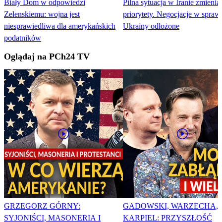
Biały Dom w odpowiedzi
Pilna sytuacja w Iranie zmienia
Zełenskiemu: wojna jest
priorytety. Negocjacje w spraw
niesprawiedliwa dla amerykańskich
Ukrainy odłożone
podatników
Oglądaj na PCh24 TV
GRZEGORZ GÓRNY:
GADOWSKI, WARZECHA,
SYJONIŚCI, MASONERIA I
KARPIEL: PRZYSZŁOŚĆ