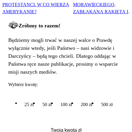
PROTESTANCI. W CO WIERZĄ
MORAWIECKIEGO,
AMERYKANIE?
ZABŁĄKANA RAKIETA I
WIELKA PODMIANA
Zróbmy to razem!
Będziemy mogli trwać w naszej walce o Prawdę
wyłącznie wtedy, jeśli Państwo – nasi widzowie i
Darczyńcy – będą tego chcieli. Dlatego oddając w
Państwa ręce nasze publikacje, prosimy o wsparcie
misji naszych mediów.
Wybierz kwotę:
25 zł
50 zł
100 zł
200 zł
500 zł