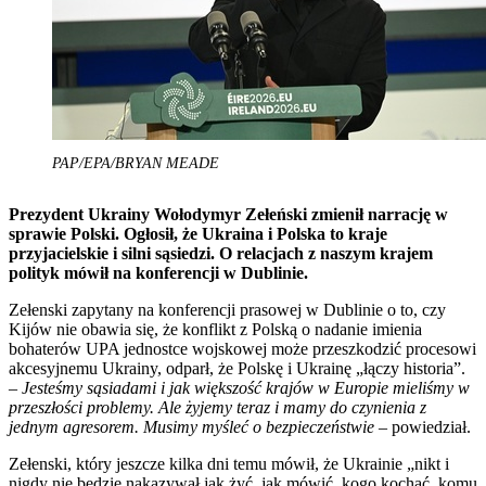
PAP/EPA/BRYAN MEADE
Prezydent Ukrainy Wołodymyr Zełeński zmienił narrację w
sprawie Polski. Ogłosił, że Ukraina i Polska to kraje
przyjacielskie i silni sąsiedzi. O relacjach z naszym krajem
polityk mówił na konferencji w Dublinie.
Zełenski zapytany na konferencji prasowej w Dublinie o to, czy
Kijów nie obawia się, że konflikt z Polską o nadanie imienia
bohaterów UPA jednostce wojskowej może przeszkodzić procesowi
akcesyjnemu Ukrainy, odparł, że Polskę i Ukrainę „łączy historia”.
–
Jesteśmy sąsiadami i jak większość krajów w Europie mieliśmy w
przeszłości problemy. Ale żyjemy teraz i mamy do czynienia z
jednym agresorem. Musimy myśleć o bezpieczeństwie
– powiedział.
Zełenski, który jeszcze kilka dni temu mówił, że Ukrainie „nikt i
nigdy nie będzie nakazywał jak żyć, jak mówić, kogo kochać, komu