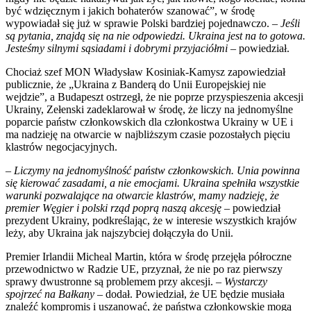
być wdzięcznym i jakich bohaterów szanować”, w środę
wypowiadał się już w sprawie Polski bardziej pojednawczo. –
Jeśli
są pytania, znajdą się na nie odpowiedzi. Ukraina jest na to gotowa.
Jesteśmy silnymi sąsiadami i dobrymi przyjaciółmi
– powiedział.
Chociaż szef MON Władysław Kosiniak-Kamysz zapowiedział
publicznie, że „Ukraina z Banderą do Unii Europejskiej nie
wejdzie”, a Budapeszt ostrzegł, że nie poprze przyspieszenia akcesji
Ukrainy, Zełenski zadeklarował w środę, że liczy na jednomyślne
poparcie państw członkowskich dla członkostwa Ukrainy w UE i
ma nadzieję na otwarcie w najbliższym czasie pozostałych pięciu
klastrów negocjacyjnych.
–
Liczymy na jednomyślność państw członkowskich. Unia powinna
się kierować zasadami, a nie emocjami. Ukraina spełniła wszystkie
warunki pozwalające na otwarcie klastrów, mamy nadzieję, że
premier Węgier i polski rząd poprą naszą akcesję
– powiedział
prezydent Ukrainy, podkreślając, że w interesie wszystkich krajów
leży, aby Ukraina jak najszybciej dołączyła do Unii.
Premier Irlandii Micheal Martin, która w środę przejęła półroczne
przewodnictwo w Radzie UE, przyznał, że nie po raz pierwszy
sprawy dwustronne są problemem przy akcesji. –
Wystarczy
spojrzeć na Bałkany
– dodał. Powiedział, że UE będzie musiała
znaleźć kompromis i uszanować, że państwa członkowskie mogą