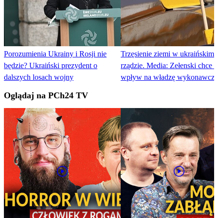
Porozumienia Ukrainy i Rosji nie
Trzęsienie ziemi w ukraińskim
będzie? Ukraiński prezydent o
rządzie. Media: Zełenski chce 
dalszych losach wojny
wpływ na władzę wykonawczą
Oglądaj na PCh24 TV