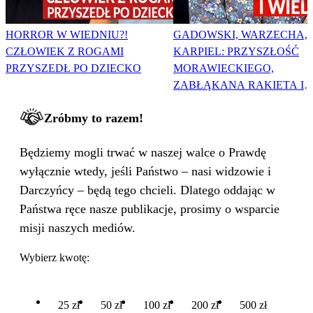
HORROR W WIEDNIU?!
GADOWSKI, WARZECHA,
CZŁOWIEK Z ROGAMI
KARPIEL: PRZYSZŁOŚĆ
PRZYSZEDŁ PO DZIECKO
MORAWIECKIEGO,
ZABŁĄKANA RAKIETA I
WIELKA PODMIANA
Zróbmy to razem!
Będziemy mogli trwać w naszej walce o Prawdę
wyłącznie wtedy, jeśli Państwo – nasi widzowie i
Darczyńcy – będą tego chcieli. Dlatego oddając w
Państwa ręce nasze publikacje, prosimy o wsparcie
misji naszych mediów.
Wybierz kwotę:
25 zł
50 zł
100 zł
200 zł
500 zł