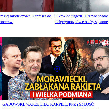
ardziej młodzieżowa. Zaprasza do
O krok od tragedii. Drzewo spadło
uencerów
pielgrzymów, dwie osoby są ranne
GADOWSKI, WARZECHA, KARPIEL: PRZYSZŁOŚĆ