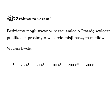
Zróbmy to razem!
Będziemy mogli trwać w naszej walce o Prawdę wyłącznie
publikacje, prosimy o wsparcie misji naszych mediów.
Wybierz kwotę:
25 zł
50 zł
100 zł
200 zł
500 zł