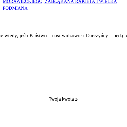
MORAWIECKIEGO, ZABŁĄKANA RAKIETA I WIELKA
PODMIANA
 wtedy, jeśli Państwo – nasi widzowie i Darczyńcy – będą te