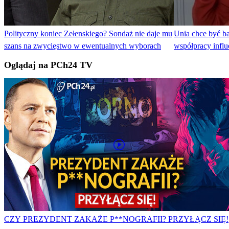
Polityczny koniec Zełenskiego? Sondaż nie daje mu
Unia chce być b
szans na zwycięstwo w ewentualnych wyborach
współpracy infl
Oglądaj na PCh24 TV
CZY PREZYDENT ZAKAŻE P**NOGRAFII? PRZYŁĄCZ SIĘ!