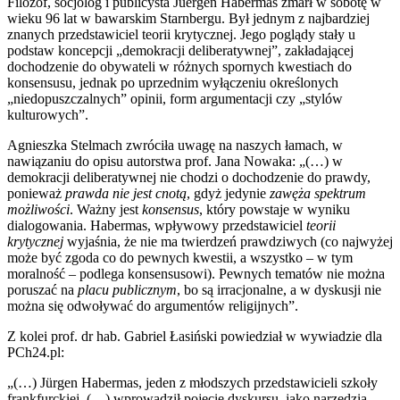
Filozof, socjolog i publicysta Juergen Habermas zmarł w sobotę w
wieku 96 lat w bawarskim Starnbergu. Był jednym z najbardziej
znanych przedstawiciel teorii krytycznej. Jego poglądy stały u
podstaw koncepcji „demokracji deliberatywnej”, zakładającej
dochodzenie do obywateli w różnych spornych kwestiach do
konsensusu, jednak po uprzednim wyłączeniu określonych
„niedopuszczalnych” opinii, form argumentacji czy „stylów
kulturowych”.
Agnieszka Stelmach zwróciła uwagę na naszych łamach, w
nawiązaniu do opisu autorstwa prof. Jana Nowaka: „(…) w
demokracji deliberatywnej nie chodzi o dochodzenie do prawdy,
ponieważ
prawda nie jest cnotą
, gdyż jedynie
zawęża spektrum
możliwości
. Ważny jest
konsensus
, który powstaje w wyniku
dialogowania. Habermas, wpływowy przedstawiciel
teorii
krytycznej
wyjaśnia, że nie ma twierdzeń prawdziwych (co najwyżej
może być zgoda co do pewnych kwestii, a wszystko – w tym
moralność – podlega konsensusowi). Pewnych tematów nie można
poruszać na
placu publicznym
, bo są irracjonalne, a w dyskusji nie
można się odwoływać do argumentów religijnych”.
Z kolei prof. dr hab. Gabriel Łasiński powiedział w wywiadzie dla
PCh24.pl:
„(…) Jürgen Habermas, jeden z młodszych przedstawicieli szkoły
frankfurckiej, (…) wprowadził pojęcie dyskursu, jako narzędzia