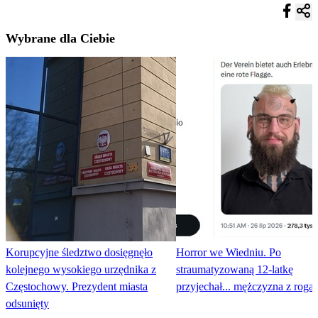
Wybrane dla Ciebie
Korupcyjne śledztwo dosięgnęło
Horror we Wiedniu. Po
kolejnego wysokiego urzędnika z
straumatyzowaną 12-latkę
Częstochowy. Prezydent miasta
przyjechał... mężczyzna z roga
odsunięty