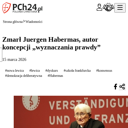
Strona główna
Wiadomości
Zmarł Juergen Habermas, autor
koncepcji „wyznaczania prawdy”
15 marca 2026
#nowa lewica
#lewica
#dyskurs
#szkoła frankfurcka
#konsensus
#demokracja deliberatywna
#Habermas