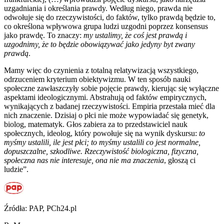
uzgadniania i określania prawdy. Według niego, prawda nie
odwołuje się do rzeczywistości, do faktów, tylko prawdą będzie to,
co określona wpływowa grupa ludzi uzgodni poprzez konsensus
jako prawdę. To znaczy:
my ustalimy, że coś jest prawdą i
uzgodnimy, że to będzie obowiązywać jako jedyny byt zwany
prawdą
.
Mamy więc do czynienia z totalną relatywizacją wszystkiego,
odrzuceniem kryterium obiektywizmu. W ten sposób nauki
społeczne zawłaszczyły sobie pojęcie prawdy, kierując się wyłączne
aspektami ideologicznymi. Abstrahują od faktów empirycznych,
wynikających z badanej rzeczywistości. Empiria przestała mieć dla
nich znaczenie. Dzisiaj o płci nie może wypowiadać się genetyk,
biolog, matematyk. Głos zabiera za to przedstawiciel nauk
społecznych, ideolog, który powołuje się na wynik dyskursu:
to
myśmy ustalili, ile jest płci; to myśmy ustalili co jest normalne,
dopuszczalne, szkodliwe. Rzeczywistość biologiczna, fizyczna,
społeczna nas nie interesuje, ona nie ma znaczenia
, głoszą ci
ludzie”.
Źródła: PAP, PCh24.pl