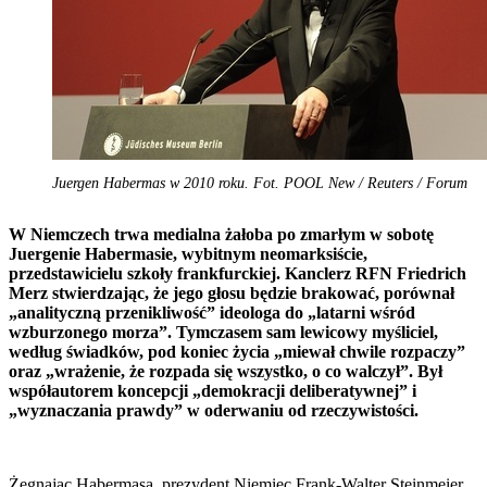
Juergen Habermas w 2010 roku. Fot. POOL New / Reuters / Forum
W Niemczech trwa medialna żałoba po zmarłym w sobotę
Juergenie Habermasie, wybitnym neomarksiście,
przedstawicielu szkoły frankfurckiej. Kanclerz RFN Friedrich
Merz stwierdzając, że jego głosu będzie brakować, porównał
„analityczną przenikliwość” ideologa do „latarni wśród
wzburzonego morza”. Tymczasem sam lewicowy myśliciel,
według świadków, pod koniec życia „miewał chwile rozpaczy”
oraz „wrażenie, że rozpada się wszystko, o co walczył”. Był
współautorem koncepcji „demokracji deliberatywnej” i
„wyznaczania prawdy” w oderwaniu od rzeczywistości.
Żegnając Habermasa, prezydent Niemiec Frank-Walter Steinmeier