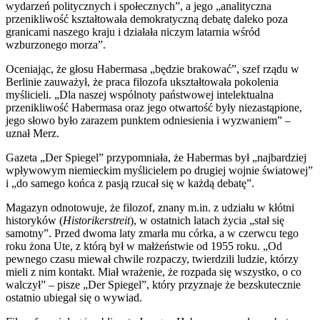
wydarzeń politycznych i społecznych”, a jego „analityczna
przenikliwość kształtowała demokratyczną debatę daleko poza
granicami naszego kraju i działała niczym latarnia wśród
wzburzonego morza”.
Oceniając, że głosu Habermasa „będzie brakować”, szef rządu w
Berlinie zauważył, że praca filozofa ukształtowała pokolenia
myślicieli. „Dla naszej wspólnoty państwowej intelektualna
przenikliwość Habermasa oraz jego otwartość były niezastąpione,
jego słowo było zarazem punktem odniesienia i wyzwaniem” –
uznał Merz.
Gazeta „Der Spiegel” przypomniała, że Habermas był „najbardziej
wpływowym niemieckim myślicielem po drugiej wojnie światowej”
i „do samego końca z pasją rzucał się w każdą debatę”.
Magazyn odnotowuje, że filozof, znany m.in. z udziału w kłótni
historyków (
Historikerstreit
), w ostatnich latach życia „stał się
samotny”. Przed dwoma laty zmarła mu córka, a w czerwcu tego
roku żona Ute, z którą był w małżeństwie od 1955 roku. „Od
pewnego czasu miewał chwile rozpaczy, twierdzili ludzie, którzy
mieli z nim kontakt. Miał wrażenie, że rozpada się wszystko, o co
walczył” – pisze „Der Spiegel”, który przyznaje że bezskutecznie
ostatnio ubiegał się o wywiad.