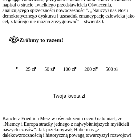
napisał o stracie „wielkiego przedstawiciela Oświecenia,
analizującego sprzeczności nowoczesności”. „Nauczył nas etosu
demokratycznego dyskursu i uzasadnił emancypację człowieka jako
cel, z którego nie można zrezygnować” – stwierdził.
Zróbmy to razem!
25 zł
50 zł
100 zł
200 zł
500 zł
Kanclerz Friedrich Merz w oświadczeniu ocenił natomiast, że
„Niemcy i Europa straciły jednego z najwybitniejszych myślicieli
naszych czasów”. Jak przekonywał, Habermas „z
dalekowzrocznością i historyczną powagą towarzyszył rozwojowi