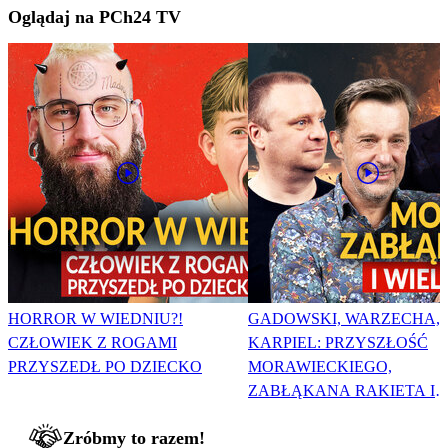
Oglądaj na PCh24 TV
HORROR W WIEDNIU?!
GADOWSKI, WARZECHA,
CZŁOWIEK Z ROGAMI
KARPIEL: PRZYSZŁOŚĆ
PRZYSZEDŁ PO DZIECKO
MORAWIECKIEGO,
ZABŁĄKANA RAKIETA I
WIELKA PODMIANA
Zróbmy to razem!