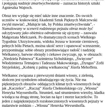
i potęgują nadzieje zmartwychwstania
– zaznacza historyk sztuki
Agnieszka Wajroch.
Obraz ten wydaje się mieć także inne znaczenie. Do swoich
uczniów w krakowskiej Akademii Sztuk Pięknych Malczewski
zwykł mawiać: „Malujcie tak, by Polska zmartwychwstała”. -
Namalowany w scenerii rodzinnego pejzażu obraz może być
odczytywany jako obietnica odrodzenia się ojczyzny
– zauważa
Małgorzata Mielczarek. Po dramatycznych scenach Wielkiego
Tygodnia: Ukrzyżowaniu, widoku Jezusa w koronie cierniowej,
pełnych bólu Pietach, można ukoić serce i opanować wzruszenie,
przypominając sobie obrazy przedstawiające radość i nadzieję
Wielkanocy, barwne obrzędy i ciekawe zwyczaje, np. w obrazach:
„Niedziela Palmowa” Kazimierza Sichulskiego, „Święcone”
Włodzimierza Tetmajera i Tadeusza Makowskiego, „Dyngus” Zofii
Stryjeńskiej, „Kobietę z palmą wielkanocną” Józefa Mehoffera.
Wielkanoc związana z pierwszymi dniami wiosny, z zielenią,
słońcem jest symbolem odradzającego się życia. Nie ma
piękniejszych obrazów oddających klimat tych wiosennych świąt
jak „Kaczeńce”, „Ruczaj” Józefa Chełmońskiego czy „Wiosna”
Henryka Wayssenhoffa. Strumień, nad strumieniem wierzby, kładka
wiodąca na drugą stronę, bocian na łące i morze kaczeńców. To
jeden z najpiękniejszych rozsłonecznionych wiosennych pejzaży w
malarstwie polskim – „Wiosna” Henryka Weysenhoffa.