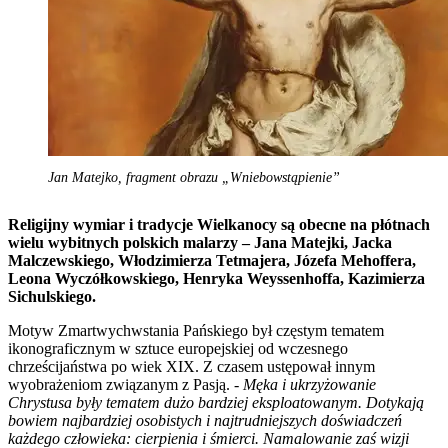
Jan Matejko, fragment obrazu „Wniebowstąpienie”
Religijny wymiar i tradycje Wielkanocy są obecne na płótnach
wielu wybitnych polskich malarzy – Jana Matejki, Jacka
Malczewskiego, Włodzimierza Tetmajera, Józefa Mehoffera,
Leona Wyczółkowskiego, Henryka Weyssenhoffa, Kazimierza
Sichulskiego.
Motyw Zmartwychwstania Pańskiego był częstym tematem
ikonograficznym w sztuce europejskiej od wczesnego
chrześcijaństwa po wiek XIX. Z czasem ustępował innym
wyobrażeniom związanym z Pasją. -
Męka i ukrzyżowanie
Chrystusa były tematem dużo bardziej eksploatowanym. Dotykają
bowiem najbardziej osobistych i najtrudniejszych doświadczeń
każdego człowieka: cierpienia i śmierci. Namalowanie zaś wizji