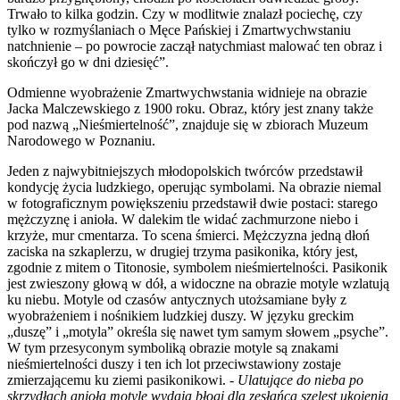
Trwało to kilka godzin. Czy w modlitwie znalazł pociechę, czy
tylko w rozmyślaniach o Męce Pańskiej i Zmartwychwstaniu
natchnienie – po powrocie zaczął natychmiast malować ten obraz i
skończył go w dni dziesięć”.
Odmienne wyobrażenie Zmartwychwstania widnieje na obrazie
Jacka Malczewskiego z 1900 roku. Obraz, który jest znany także
pod nazwą „Nieśmiertelność”, znajduje się w zbiorach Muzeum
Narodowego w Poznaniu.
Jeden z najwybitniejszych młodopolskich twórców przedstawił
kondycję życia ludzkiego, operując symbolami. Na obrazie niemal
w fotograficznym powiększeniu przedstawił dwie postaci: starego
mężczyznę i anioła. W dalekim tle widać zachmurzone niebo i
krzyże, mur cmentarza. To scena śmierci. Mężczyzna jedną dłoń
zaciska na szkaplerzu, w drugiej trzyma pasikonika, który jest,
zgodnie z mitem o Titonosie, symbolem nieśmiertelności. Pasikonik
jest zwieszony głową w dół, a widoczne na obrazie motyle wzlatują
ku niebu. Motyle od czasów antycznych utożsamiane były z
wyobrażeniem i nośnikiem ludzkiej duszy. W języku greckim
„duszę” i „motyla” określa się nawet tym samym słowem „psyche”.
W tym przesyconym symboliką obrazie motyle są znakami
nieśmiertelności duszy i ten ich lot przeciwstawiony zostaje
zmierzającemu ku ziemi pasikonikowi. -
Ulatujące do nieba po
skrzydłach anioła motyle wydają błogi dla zesłańca szelest ukojenia