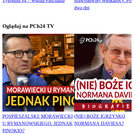
Tygodnia #4 – Wigilia Paschalna
prawosławnej Wielkanocy. Pot
dwa dni
Oglądaj na PCh24 TV
POSPIESZALSKI: MORAWIECKI
(NIE) BOŻE IGRZYSKO
U RYMANOWSKIEGO. JEDNAK
NORMANA DAVIESA?
PINOKIO?