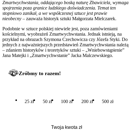
Zmartwychwstania, oddającego boską naturę Zbawiciela, wymaga
spojrzenia poza granice ludzkiego doświadczenia. Temat ten
stopniowo zanikał, a we współczesnej sztuce jest prawie
nieobecny
– zauważa historyk sztuki Małgorzata Mielczarek.
Podobnie w sztuce polskiej niewiele jest, poza zamówieniami
kościelnymi, wyobrażeń Zmartwychwstania. Jednak istnieją, na
przykład na obrazach Szymona Czechowicza czy Józefa Styki. Do
jednych z najważniejszych przedstawień Zmartwychwstania należą
– zdaniem historyków i teoretyków sztuki – „Wniebowstąpienie”
Jana Matejki i „Zmartwychwstanie” Jacka Malczewskiego.
Zróbmy to razem!
25 zł
50 zł
100 zł
200 zł
500 zł