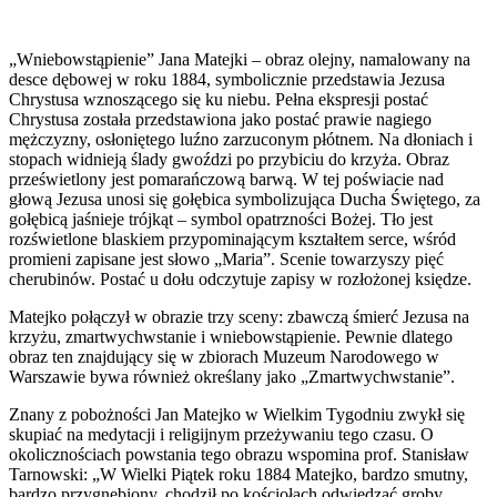
„Wniebowstąpienie” Jana Matejki – obraz olejny, namalowany na
desce dębowej w roku 1884, symbolicznie przedstawia Jezusa
Chrystusa wznoszącego się ku niebu. Pełna ekspresji postać
Chrystusa została przedstawiona jako postać prawie nagiego
mężczyzny, osłoniętego luźno zarzuconym płótnem. Na dłoniach i
stopach widnieją ślady gwoździ po przybiciu do krzyża. Obraz
prześwietlony jest pomarańczową barwą. W tej poświacie nad
głową Jezusa unosi się gołębica symbolizująca Ducha Świętego, za
gołębicą jaśnieje trójkąt – symbol opatrzności Bożej. Tło jest
rozświetlone blaskiem przypominającym kształtem serce, wśród
promieni zapisane jest słowo „Maria”. Scenie towarzyszy pięć
cherubinów. Postać u dołu odczytuje zapisy w rozłożonej księdze.
Matejko połączył w obrazie trzy sceny: zbawczą śmierć Jezusa na
krzyżu, zmartwychwstanie i wniebowstąpienie. Pewnie dlatego
obraz ten znajdujący się w zbiorach Muzeum Narodowego w
Warszawie bywa również określany jako „Zmartwychwstanie”.
Znany z pobożności Jan Matejko w Wielkim Tygodniu zwykł się
skupiać na medytacji i religijnym przeżywaniu tego czasu. O
okolicznościach powstania tego obrazu wspomina prof. Stanisław
Tarnowski: „W Wielki Piątek roku 1884 Matejko, bardzo smutny,
bardzo przygnębiony, chodził po kościołach odwiedzać groby.