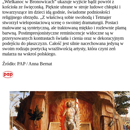
„Wielkanoc w Bronowicach” ukazuje wyjście bądź powrót z
kościoła ze święconką. Pięknie ubrane w stroje ludowe chłopki i
towarzyszące im dzieci idą godnie, świadome podniosłości
religijnego obrzędu. „Z właściwą sobie swobodą i Tetmajer
stworzył wielopostaciową scenę o swoistej dramaturgii. Postaci
malowane są syntetyczną, ale traktowaną miękko i rozlewnie plamą
barwną. Postimpresjonistyczne reminiscencje widoczne są w
przerysowanych kontrastach światła i cienia oraz w dekoracyjnym
podejściu do płaszczyzn. Całość jest silnie nacechowana jedyną w
swoim rodzaju poetycką wrażliwością artysty, która czyni zeń
malarza na wskroś polskiego.
Źródło: PAP / Anna Bernat