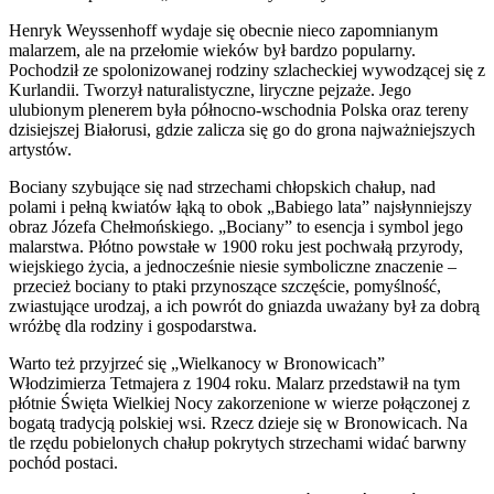
Henryk Weyssenhoff wydaje się obecnie nieco zapomnianym
malarzem, ale na przełomie wieków był bardzo popularny.
Pochodził ze spolonizowanej rodziny szlacheckiej wywodzącej się z
Kurlandii. Tworzył naturalistyczne, liryczne pejzaże. Jego
ulubionym plenerem była północno-wschodnia Polska oraz tereny
dzisiejszej Białorusi, gdzie zalicza się go do grona najważniejszych
artystów.
Bociany szybujące się nad strzechami chłopskich chałup, nad
polami i pełną kwiatów łąką to obok „Babiego lata” najsłynniejszy
obraz Józefa Chełmońskiego. „Bociany” to esencja i symbol jego
malarstwa. Płótno powstałe w 1900 roku jest pochwałą przyrody,
wiejskiego życia, a jednocześnie niesie symboliczne znaczenie –
przecież bociany to ptaki przynoszące szczęście, pomyślność,
zwiastujące urodzaj, a ich powrót do gniazda uważany był za dobrą
wróżbę dla rodziny i gospodarstwa.
Warto też przyjrzeć się „Wielkanocy w Bronowicach”
Włodzimierza Tetmajera z 1904 roku. Malarz przedstawił na tym
płótnie Święta Wielkiej Nocy zakorzenione w wierze połączonej z
bogatą tradycją polskiej wsi. Rzecz dzieje się w Bronowicach. Na
tle rzędu pobielonych chałup pokrytych strzechami widać barwny
pochód postaci.