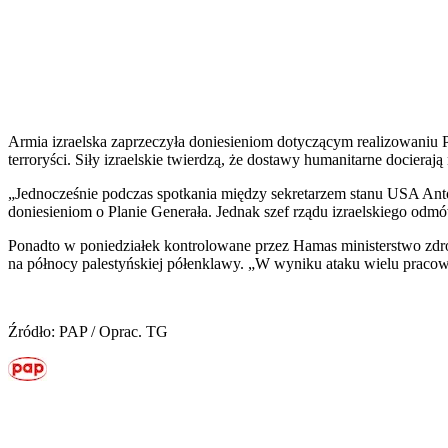
Armia izraelska zaprzeczyła doniesieniom dotyczącym realizowaniu Pl
terroryści. Siły izraelskie twierdzą, że dostawy humanitarne docieraj
„Jednocześnie podczas spotkania między sekretarzem stanu USA Ant
doniesieniom o Planie Generała. Jednak szef rządu izraelskiego odmów
Ponadto w poniedziałek kontrolowane przez Hamas ministerstwo zdro
na północy palestyńskiej półenklawy. „W wyniku ataku wielu pracown
Źródło: PAP / Oprac. TG