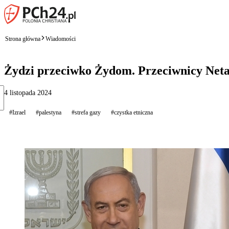
Strona główna
Wiadomości
Żydzi przeciwko Żydom. Przeciwnicy Netan
4 listopada 2024
#Izrael
#palestyna
#strefa gazy
#czystka etniczna