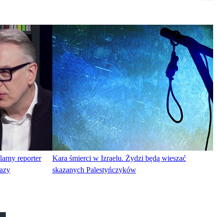
arny reporter
Kara śmierci w Izraelu. Żydzi będą wieszać
Gazy
skazanych Palestyńczyków