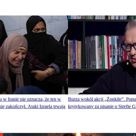
 w Iranie nie oznacza, że ten w
Burza wokół akcji „Żonkile”. Popul
się zakończył. Ataki Izraela trwają
krytykowany za pisanie o Strefie 