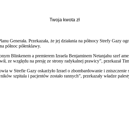
anu Generała. Przekazała, że jej działania na północy Strefy Gazy ogr
ą na północ półenklawy.
onym Blinkenem a premierem Izraela Benjaminem Netanjahu szef amery
ił, ze względu na presję ze strony radykalnej prawicy”, przekazał Time
wia w Strefie Gazy oskarżyło Izrael o zbombardowanie i zniszczenie
ików szpitala i pacjentów zostało rannych”, przekazały władze palest