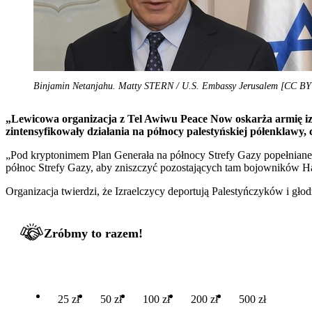
Binjamin Netanjahu. Matty STERN / U.S. Embassy Jerusalem [CC BY 2.
„Lewicowa organizacja z Tel Awiwu Peace Now oskarża armię izrae
zintensyfikowały działania na północy palestyńskiej półenklawy,
„Pod kryptonimem Plan Generała na północy Strefy Gazy popełniane 
północ Strefy Gazy, aby zniszczyć pozostających tam bojowników 
Organizacja twierdzi, że Izraelczycy deportują Palestyńczyków i gł
Zróbmy to razem!
25 zł
50 zł
100 zł
200 zł
500 zł