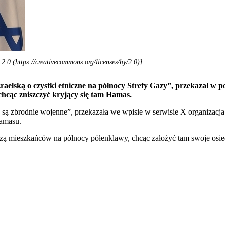
0 (https://creativecommons.org/licenses/by/2.0)]
lską o czystki etniczne na północy Strefy Gazy”, przekazał w ponie
 chcąc zniszczyć kryjący się tam Hamas.
są zbrodnie wojenne”, przekazała we wpisie w serwisie X organizacj
Hamasu.
odzą mieszkańców na północy półenklawy, chcąc założyć tam swoje osie