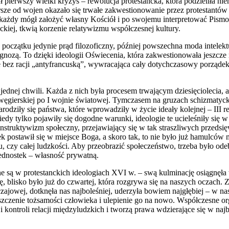
dł pierwszy wielki kryzys – rewolucja protestancka, która podzieliła ni
orsze od wojen okazało się trwałe zakwestionowanie przez protestantów
o każdy mógł założyć własny Kościół i po swojemu interpretować Pismo 
kiej, tkwią korzenie relatywizmu współczesnej kultury.
oczątku jedynie prąd filozoficzny, później powszechna moda intelektu
 i gnozą. To dzięki ideologii Oświecenia, która zakwestionowała jeszcz
nie bez racji „antyfrancuską”, wywracająca cały dotychczasowy porząde
jednej chwili. Każda z nich była procesem trwającym dziesięciolecia, a
-węgierskiej po I wojnie światowej. Tymczasem na gruzach schizmatyckie
odziły się państwa, które wprowadziły w życie ideały kolejnej – III r
dy tylko pojawiły się dogodne warunki, ideologie te ucieleśniły się 
onstruktywizm społeczny, przejawiający się w tak straszliwych przedsi
 postawił się w miejsce Boga, a skoro tak, to nie było już hamulców 
, czy całej ludzkości. Aby przeobrazić społeczeństwo, trzeba było ode
 jednostek – własność prywatną.
zne są w protestanckich ideologiach XVI w. – swą kulminację osiągnęła
ę, blisko było już do czwartej, która rozgrywa się na naszych oczach
czajowej, dotknęła nas najboleśniej, uderzyła bowiem najgłębiej – w n
szczenie tożsamości człowieka i ulepienie go na nowo. Współczesne or
 i kontroli relacji międzyludzkich i tworzą prawa wdzierające się w naj