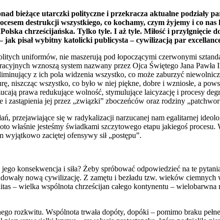
nad bieżące utarczki polityczne i przekracza aktualne podziały pa
cesem destrukcji wszystkiego, co kochamy, czym żyjemy i co nas 
lska chrześcijańska. Tylko tyle. I aż tyle. Miłość i przylgnięcie d
– jak pisał wybitny katolicki publicysta – cywilizacją par excellan
dnolitych uniformów, nie maszerują pod łopoczącymi czerwonymi sztand
racyjnych wznoszą system nazwany przez Ojca Świętego Jana Pawła II 
liminujący z ich pola widzenia wszystko, co może zaburzyć niewolnic
lturę, niszcząc wszystko, co było w niej piękne, dobre i wzniosłe, a po
cają prawa redukujące wolność, stymulujące laicyzację i procesy deg
 i zastąpienia jej przez „związki” zboczeńców oraz rodziny „patchwor
ań, przejawiające się w radykalizacji narzucanej nam egalitarnej ideo
 oto właśnie jesteśmy świadkami szczytowego etapu jakiegoś procesu. 
lem wyjątkowo zaciętej ofensywy sił „postępu”.
ię jego konsekwencja i siła? Żeby spróbować odpowiedzieć na te pytan
owały nową cywilizację. Z zamętu i bezładu tzw. wieków ciemnych wył
nitas – wielka wspólnota chrześcijan całego kontynentu – wielobarwna
go rozkwitu. Wspólnota trwała dopóty, dopóki – pomimo braku pełnej je