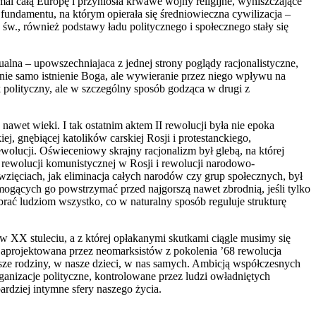
emal całą Europę i przyniosła krwawe wojny religijne, wyniszczające
 fundamentu, na którym opierała się średniowieczna cywilizacja –
św., również podstawy ładu politycznego i społecznego stały się
alna – upowszechniajaca z jednej strony poglądy racjonalistyczne,
e nie samo istnienie Boga, ale wywieranie przez niego wpływu na
k polityczny, ale w szczególny sposób godząca w drugi z
 nawet wieki. I tak ostatnim aktem II rewolucji była nie epoka
j, gnębiącej katolików carskiej Rosji i protestanckiego,
ewolucji. Oświeceniowy skrajny racjonalizm był glebą, na której
w rewolucji komunistycznej w Rosji i rewolucji narodowo-
ęwzięciach, jak eliminacja całych narodów czy grup społecznych, był
mogących go powstrzymać przed najgorszą nawet zbrodnią, jeśli tylko
brać ludziom wszystko, co w naturalny sposób reguluje strukturę
 w XX stuleciu, a z której opłakanymi skutkami ciągle musimy się
. Zaprojektowana przez neomarksistów z pokolenia ’68 rewolucja
asze rodziny, w nasze dzieci, w nas samych. Ambicją współczesnych
ganizacje polityczne, kontrolowane przez ludzi owładniętych
bardziej intymne sfery naszego życia.