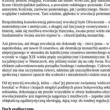
schizmy jedność religijna. Przestała zaś istnieć wówczas, gdy nadsze
liczne chrześcijańskie państwa, a poważnie osłabiające pozostałe. G
autorytetu Kościoła, zarówno pasterskiego, jak i politycznego. Skor
względne i subiektywne. Tam właśnie, głęboko w rewolucji protestanc
Bezpośrednią konsekwencją pierwszej rewolucji było Oświecenie – z p
materialistyczne i ateistyczne, z drugiej zaś fascynacje ezoteryzmem
historię, stała się możliwa rewolucja francuska, zwana przez wielu 
fundamentów świata
ancien regime’u
– chrześcijańską monarchię.
Ani pierwsza, ani druga rewolucja nie dokonały się – rzecz jasna – w 
napoleońska, ani nawet II cesarstwo, ale destrukcja monarchii austro
nieprzyjaznego w stosunku do katolicyzmu cesarstwa niemieckiego nar
wyrosły w ciągu XIX wieku prądy socjalistyczne i komunistyczne. Kie
socjalistycznej w Niemczech, aby później rozlać się na cały świat. K
efektem zakwestionowania porządku boskiego i naturalnego. Człowiek
służyć ma ona szczytnemu celowi, takiemu jak uszczęśliwienie narodu
społeczną i stanowi oparcie dla wolności i niezależności rodzin oraz
Od tej trzeciej rewolucji, która – choć jej pierwsze zwiastuny widoc
borykać w Polsce i krajach niegdyś podbitych przez bolszewicką sekt
seksualna, dokonująca się przede wszystkim w sferze kulturalno-oby
rewolucjonistów jest ingerencja najgorsza z możliwych – zupełne zni
obłąkańczą egalitarystyczną ideologią, dążą więc do totalnej regulacji
Duch egalitaryzmu