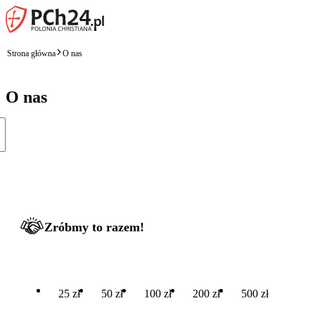
Strona główna
O nas
O nas
Zróbmy to razem!
25 zł
50 zł
100 zł
200 zł
500 zł