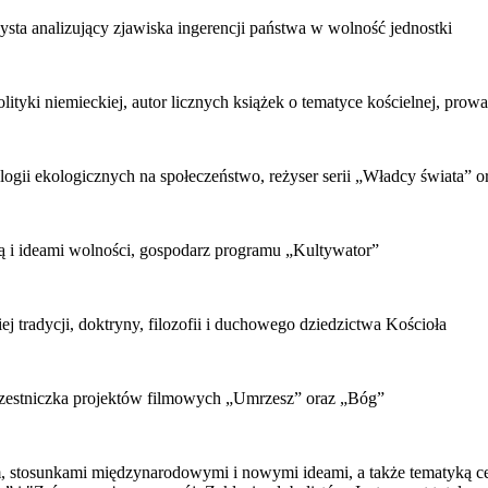
ta analizujący zjawiska ingerencji państwa w wolność jednostki
lityki niemieckiej, autor licznych książek o tematyce kościelnej, p
ologii ekologicznych na społeczeństwo, reżyser serii „Władcy świata” 
rą i ideami wolności, gospodarz programu „Kultywator”
ej tradycji, doktryny, filozofii i duchowego dziedzictwa Kościoła
uczestniczka projektów filmowych „Umrzesz” oraz „Bóg”
mem, stosunkami międzynarodowymi i nowymi ideami, a także tematyką ce