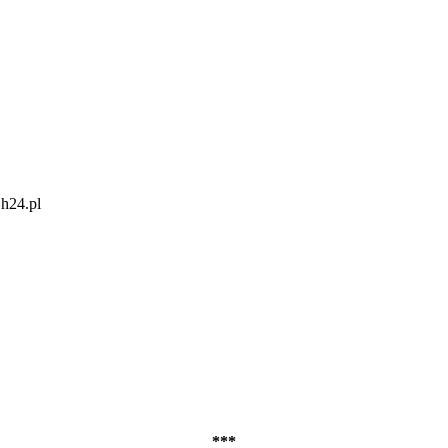
Ch24.pl
***