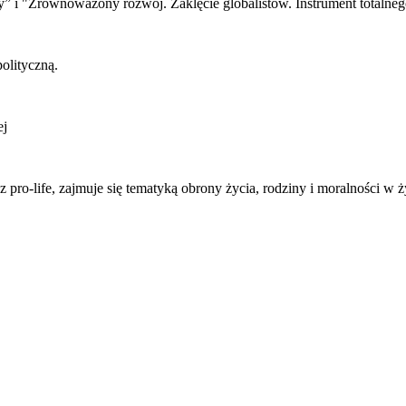
y” i "Zrównoważony rozwój. Zaklęcie globalistów. Instrument totalneg
olityczną.
ej
pro-life, zajmuje się tematyką obrony życia, rodziny i moralności w 