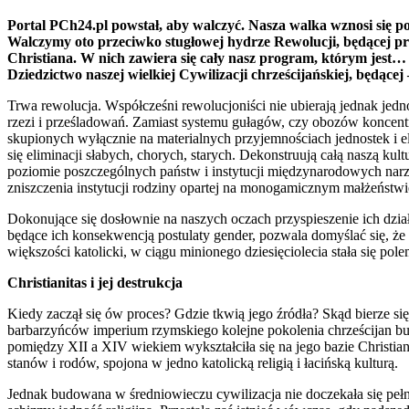
Portal PCh24.pl powstał, aby walczyć. Nasza walka wznosi się po
Walczymy oto przeciwko stugłowej hydrze Rewolucji, będącej pro
Christiana. W nich zawiera się cały nasz program, którym jest… Po
Dziedzictwo naszej wielkiej Cywilizacji chrześcijańskiej, będącej 
Trwa rewolucja. Współcześni rewolucjoniści nie ubierają jednak je
rzezi i prześladowań. Zamiast systemu gułagów, czy obozów koncent
skupionych wyłącznie na materialnych przyjemnościach jednostek i e
się eliminacji słabych, chorych, starych. Dekonstruują całą naszą ku
poziomie poszczególnych państw i instytucji międzynarodowych narzu
zniszczenia instytucji rodziny opartej na monogamicznym małżeństwie
Dokonujące się dosłownie na naszych oczach przyspieszenie ich dział
będące ich konsekwencją postulaty gender, pozwala domyślać się, że
większości katolicki, w ciągu minionego dziesięciolecia stała się po
Christianitas i jej destrukcja
Kiedy zaczął się ów proces? Gdzie tkwią jego źródła? Skąd bierze s
barbarzyńców imperium rzymskiego kolejne pokolenia chrześcijan bud
pomiędzy XII a XIV wiekiem wykształciła się na jego bazie Christia
stanów i rodów, spojona w jedno katolicką religią i łacińską kulturą.
Jednak budowana w średniowieczu cywilizacja nie doczekała się pełne