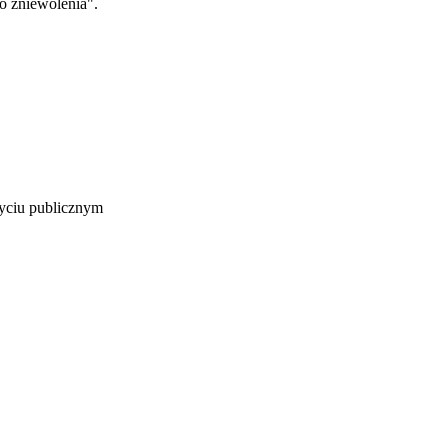
o zniewolenia".
życiu publicznym