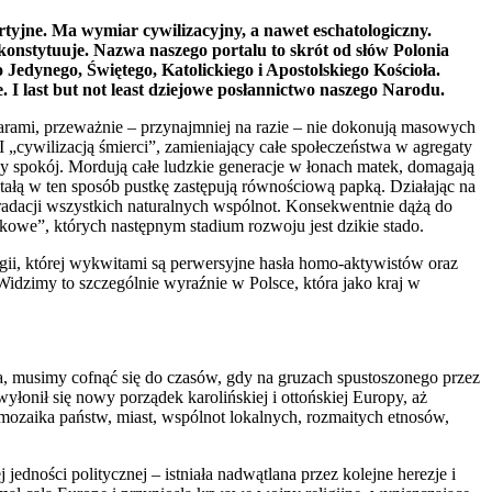
rtyjne. Ma wymiar cywilizacyjny, a nawet eschatologiczny.
konstytuuje. Nazwa naszego portalu to skrót od słów Polonia
o Jedynego, Świętego, Katolickiego i Apostolskiego Kościoła.
ce. I last but not least dziejowe posłannictwo naszego Narodu.
arami, przeważnie – przynajmniej na razie – nie dokonują masowych
„cywilizacją śmierci”, zamieniający całe społeczeństwa w agregaty
zy spokój. Mordują całe ludzkie generacje w łonach matek, domagają
wstałą w ten sposób pustkę zastępują równościową papką. Działając na
radacji wszystkich naturalnych wspólnot. Konsekwentnie dążą do
kowe”, których następnym stadium rozwoju jest dzikie stado.
logii, której wykwitami są perwersyjne hasła homo-aktywistów oraz
Widzimy to szczególnie wyraźnie w Polsce, która jako kraj w
ia, musimy cofnąć się do czasów, gdy na gruzach spustoszonego przez
onił się nowy porządek karolińskiej i ottońskiej Europy, aż
 mozaika państw, miast, wspólnot lokalnych, rozmaitych etnosów,
dności politycznej – istniała nadwątlana przez kolejne herezje i