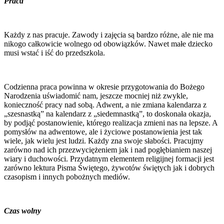
Praca
Każdy z nas pracuje. Zawody i zajęcia są bardzo różne, ale nie ma
nikogo całkowicie wolnego od obowiązków. Nawet małe dziecko
musi wstać i iść do przedszkola.
Codzienna praca powinna w okresie przygotowania do Bożego
Narodzenia uświadomić nam, jeszcze mocniej niż zwykle,
konieczność pracy nad sobą. Adwent, a nie zmiana kalendarza z
„szesnastką” na kalendarz z „siedemnastką”, to doskonała okazja,
by podjąć postanowienie, którego realizacja zmieni nas na lepsze. A
pomysłów na adwentowe, ale i życiowe postanowienia jest tak
wiele, jak wielu jest ludzi. Każdy zna swoje słabości. Pracujmy
zarówno nad ich przezwyciężeniem jak i nad pogłębianiem naszej
wiary i duchowości. Przydatnym elementem religijnej formacji jest
zarówno lektura Pisma Świętego, żywotów świętych jak i dobrych
czasopism i innych pobożnych mediów.
Czas wolny