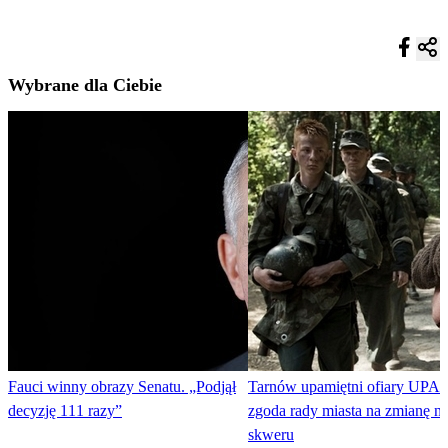
Wybrane dla Ciebie
Fauci winny obrazy Senatu. „Podjął
Tarnów upamiętni ofiary UPA. 
decyzję 111 razy”
zgoda rady miasta na zmianę 
skweru