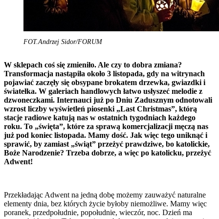
FOT.Andrzej Sidor/FORUM
W sklepach coś się zmieniło. Ale czy to dobra zmiana?
Transformacja nastąpiła około 3 listopada, gdy na witrynach
pojawiać zaczęły się obsypane brokatem drzewka, gwiazdki i
światełka. W galeriach handlowych łatwo usłyszeć melodie z
dzwoneczkami. Internauci już po Dniu Zadusznym odnotowali
wzrost liczby wyświetleń piosenki „Last Christmas”, którą
stacje radiowe katują nas w ostatnich tygodniach każdego
roku. To „święta”, które za sprawą komercjalizacji męczą nas
już pod koniec listopada. Mamy dość. Jak więc tego uniknąć i
sprawić, by zamiast „świąt” przeżyć prawdziwe, bo katolickie,
Boże Narodzenie? Trzeba dobrze, a więc po katolicku, przeżyć
Adwent!
Przekładając Adwent na jedną dobę możemy zauważyć naturalne
elementy dnia, bez których życie byłoby niemożliwe. Mamy więc
poranek, przedpołudnie, popołudnie, wieczór, noc. Dzień ma