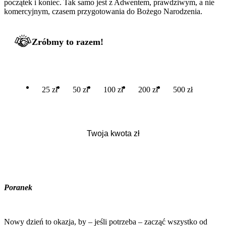
początek i koniec. Tak samo jest z Adwentem, prawdziwym, a nie
komercyjnym, czasem przygotowania do Bożego Narodzenia.
Zróbmy to razem!
25 zł
50 zł
100 zł
200 zł
500 zł
Poranek
Nowy dzień to okazja, by – jeśli potrzeba – zacząć wszystko od