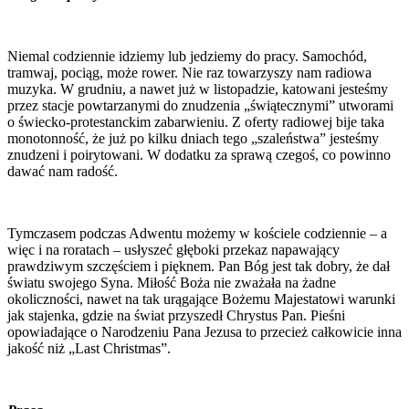
Niemal codziennie idziemy lub jedziemy do pracy. Samochód,
tramwaj, pociąg, może rower. Nie raz towarzyszy nam radiowa
muzyka. W grudniu, a nawet już w listopadzie, katowani jesteśmy
przez stacje powtarzanymi do znudzenia „świątecznymi” utworami
o świecko-protestanckim zabarwieniu. Z oferty radiowej bije taka
monotonność, że już po kilku dniach tego „szaleństwa” jesteśmy
znudzeni i poirytowani. W dodatku za sprawą czegoś, co powinno
dawać nam radość.
Tymczasem podczas Adwentu możemy w kościele codziennie – a
więc i na roratach – usłyszeć głęboki przekaz napawający
prawdziwym szczęściem i pięknem. Pan Bóg jest tak dobry, że dał
światu swojego Syna. Miłość Boża nie zważała na żadne
okoliczności, nawet na tak urągające Bożemu Majestatowi warunki
jak stajenka, gdzie na świat przyszedł Chrystus Pan. Pieśni
opowiadające o Narodzeniu Pana Jezusa to przecież całkowicie inna
jakość niż „Last Christmas”.