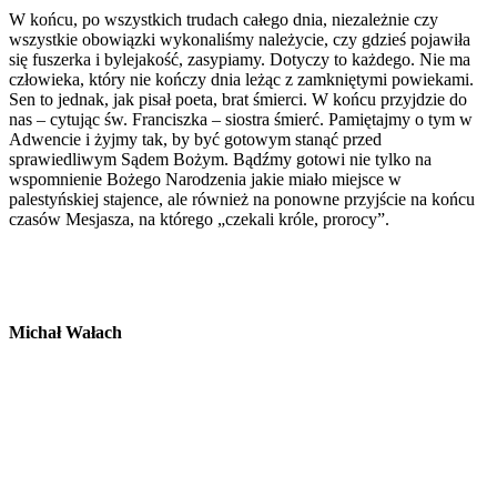
W końcu, po wszystkich trudach całego dnia, niezależnie czy
wszystkie obowiązki wykonaliśmy należycie, czy gdzieś pojawiła
się fuszerka i bylejakość, zasypiamy. Dotyczy to każdego. Nie ma
człowieka, który nie kończy dnia leżąc z zamkniętymi powiekami.
Sen to jednak, jak pisał poeta, brat śmierci. W końcu przyjdzie do
nas – cytując św. Franciszka – siostra śmierć. Pamiętajmy o tym w
Adwencie i żyjmy tak, by być gotowym stanąć przed
sprawiedliwym Sądem Bożym. Bądźmy gotowi nie tylko na
wspomnienie Bożego Narodzenia jakie miało miejsce w
palestyńskiej stajence, ale również na ponowne przyjście na końcu
czasów Mesjasza, na którego „czekali króle, prorocy”.
Michał Wałach