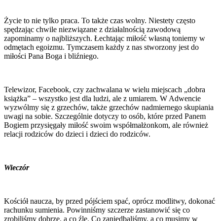
Życie to nie tylko praca. To także czas wolny. Niestety często
spędzając chwile niezwiązane z działalnością zawodową
zapominamy o najbliższych. Łechtając miłość własną toniemy w
odmętach egoizmu. Tymczasem każdy z nas stworzony jest do
miłości Pana Boga i bliźniego.
Telewizor, Facebook, czy zachwalana w wielu miejscach „dobra
książka” – wszystko jest dla ludzi, ale z umiarem. W Adwencie
wyzwólmy się z grzechów, także grzechów nadmiernego skupiania
uwagi na sobie. Szczególnie dotyczy to osób, które przed Panem
Bogiem przysięgały miłość swoim współmałżonkom, ale również
relacji rodziców do dzieci i dzieci do rodziców.
Wieczór
Kościół naucza, by przed pójściem spać, oprócz modlitwy, dokonać
rachunku sumienia. Powinniśmy szczerze zastanowić się co
zrobiliśmy dobrze, a co źle. Co zaniedbaliśmy, a co musimy w