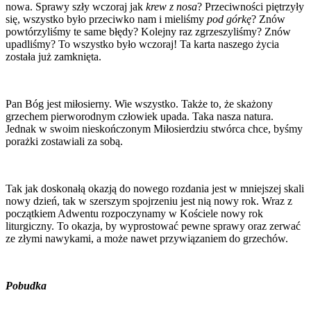
nowa. Sprawy szły wczoraj jak
krew z nosa
? Przeciwności piętrzyły
się, wszystko było przeciwko nam i mieliśmy
pod górkę
? Znów
powtórzyliśmy te same błędy? Kolejny raz zgrzeszyliśmy? Znów
upadliśmy? To wszystko było wczoraj! Ta karta naszego życia
została już zamknięta.
Pan Bóg jest miłosierny. Wie wszystko. Także to, że skażony
grzechem pierworodnym człowiek upada. Taka nasza natura.
Jednak w swoim nieskończonym Miłosierdziu stwórca chce, byśmy
porażki zostawiali za sobą.
Tak jak doskonałą okazją do nowego rozdania jest w mniejszej skali
nowy dzień, tak w szerszym spojrzeniu jest nią nowy rok. Wraz z
początkiem Adwentu rozpoczynamy w Kościele nowy rok
liturgiczny. To okazja, by wyprostować pewne sprawy oraz zerwać
ze złymi nawykami, a może nawet przywiązaniem do grzechów.
Pobudka