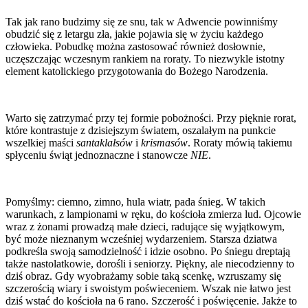
Tak jak rano budzimy się ze snu, tak w Adwencie powinniśmy
obudzić się z letargu zła, jakie pojawia się w życiu każdego
człowieka. Pobudkę można zastosować również dosłownie,
uczęszczając wczesnym rankiem na roraty. To niezwykle istotny
element katolickiego przygotowania do Bożego Narodzenia.
Warto się zatrzymać przy tej formie pobożności. Przy pięknie rorat,
które kontrastuje z dzisiejszym światem, oszalałym na punkcie
wszelkiej maści
santaklałsów
i
krismasów
. Roraty mówią takiemu
spłyceniu świąt jednoznaczne i stanowcze
NIE
.
Pomyślmy: ciemno, zimno, hula wiatr, pada śnieg. W takich
warunkach, z lampionami w ręku, do kościoła zmierza lud. Ojcowie
wraz z żonami prowadzą małe dzieci, radujące się wyjątkowym,
być może nieznanym wcześniej wydarzeniem. Starsza dziatwa
podkreśla swoją samodzielność i idzie osobno. Po śniegu dreptają
także nastolatkowie, dorośli i seniorzy. Piękny, ale niecodzienny to
dziś obraz. Gdy wyobrażamy sobie taką scenkę, wzruszamy się
szczerością wiary i swoistym poświeceniem. Wszak nie łatwo jest
dziś wstać do kościoła na 6 rano. Szczerość i poświęcenie. Jakże to