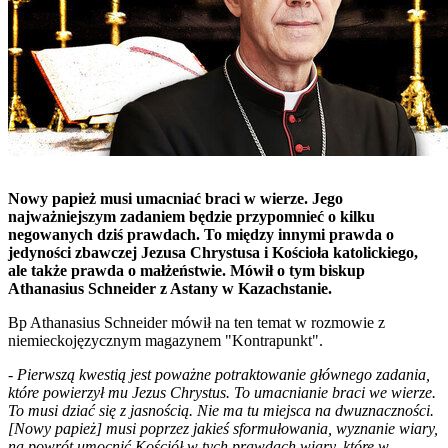
Nowy papież musi umacniać braci w wierze. Jego
najważniejszym zadaniem będzie przypomnieć o kilku
negowanych dziś prawdach. To między innymi prawda o
jedyności zbawczej Jezusa Chrystusa i Kościoła katolickiego,
ale także prawda o małżeństwie. Mówił o tym biskup
Athanasius Schneider z Astany w Kazachstanie.
Bp Athanasius Schneider mówił na ten temat w rozmowie z
niemieckojęzycznym magazynem "Kontrapunkt".
-
Pierwszą kwestią jest poważne potraktowanie głównego zadania,
które powierzył mu Jezus Chrystus. To umacnianie braci we wierze.
To musi dziać się z jasnością. Nie ma tu miejsca na dwuznaczności.
[Nowy papież] musi poprzez jakieś sformułowania, wyznanie wiary,
na powrót umocnić Kościół w tych prawdach wiary, które w