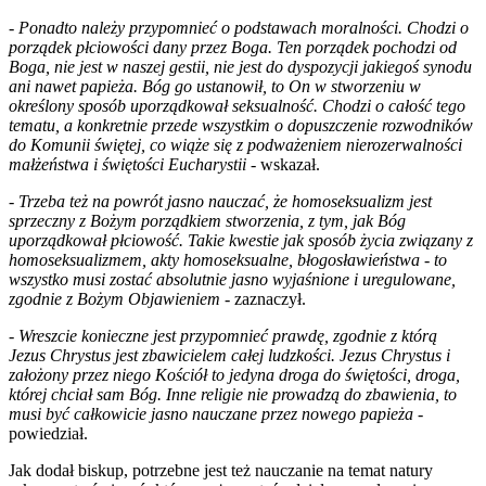
-
Ponadto należy przypomnieć o podstawach moralności. Chodzi o
porządek płciowości dany przez Boga. Ten porządek pochodzi od
Boga, nie jest w naszej gestii, nie jest do dyspozycji jakiegoś synodu
ani nawet papieża. Bóg go ustanowił, to On w stworzeniu w
określony sposób uporządkował seksualność. Chodzi o całość tego
tematu, a konkretnie przede wszystkim o dopuszczenie rozwodników
do Komunii świętej, co wiąże się z podważeniem nierozerwalności
małżeństwa i świętości Eucharystii
- wskazał.
-
Trzeba też na powrót jasno nauczać, że homoseksualizm jest
sprzeczny z Bożym porządkiem stworzenia, z tym, jak Bóg
uporządkował płciowość. Takie kwestie jak sposób życia związany z
homoseksualizmem, akty homoseksualne, błogosławieństwa - to
wszystko musi zostać absolutnie jasno wyjaśnione i uregulowane,
zgodnie z Bożym Objawieniem
- zaznaczył.
-
Wreszcie konieczne jest przypomnieć prawdę, zgodnie z którą
Jezus Chrystus jest zbawicielem całej ludzkości. Jezus Chrystus i
założony przez niego Kościół to jedyna droga do świętości, droga,
której chciał sam Bóg. Inne religie nie prowadzą do zbawienia, to
musi być całkowicie jasno nauczane przez nowego papieża
-
powiedział.
Jak dodał biskup, potrzebne jest też nauczanie na temat natury