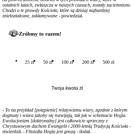
ostatnich latach, zwłaszcza w naszych czasach, zostały zaciemnione.
Chodzi o te prawdy Kościoła, które są dzisiaj najbardziej
zniekształcane, zakłamywane
- powiedział.
Zróbmy to razem!
25 zł
50 zł
100 zł
200 zł
500 zł
-
To na przykład [potępienie] relatywizmu wiary, zgodnie z którym
dogmaty i wiara jakoby się rozwijają, tak jak w schemacie Hegla.
Ewolucjonizm [doktrynalny] jest całkowicie sprzeczny z
Chrystusowym duchem Ewangelii i 2000-letnią Tradycją Kościoła
-
stwierdził. -
Filozofia Hegla jest gnozą
- dodał.