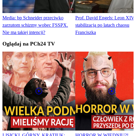
Media: bp Schneider przeciwko
Prof. David Engels: Leon XIV 
zarzutom schizmy wobec FSSPX.
stabilizacja po latach chaosu
Nie ma takiej intencji?
Franciszka
Oglądaj na PCh24 TV
LISICKI, GÓRNY, KRATIUK:
HORROR W WIEDNIU?!