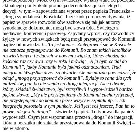
aktualnego pontyfikatu promocja decentralizacji kościelnych
decyzji, w tym – zapowiedziana wprost przez papieża Franciszka –
„droga synodalności Kościoła”. Przesłanką do przewidywania, iż
papież w sprawie rozwodników zachowa się tak jak autorzy
synodalnego dokumentu, mogą być słowa Ojca Świętego z
niedawnej konferencji prasowej. Zapytany wprost, czy rozwodnicy
żyjący w nowych związkach będą mogli przystępować do Komunii,
papież odpowiedział: -
To jest koniec. Zintegrować się w Kościele
nie oznacza przystępować do Komunii. Bo znam takich katolików
rozwiedzionych i żyjących w nowym związku, którzy chodzą do
kościoła raz czy dwa razy w roku i mówią: „A ja bym chciał do
Komunii!”, jakby Komunia była jakimś odznaczeniem. Trud
integracji! Wszystkie drzwi są otwarte. Ale nie można powiedzieć, że
odtąd „mogą przystępować do komunii”. Byłaby to rana dla tych
małżeństw, par, bo nie wejdą na drogę integracji. Ale ci dwoje,
którzy składali świadectwo, byli szczęśliwi! I wypowiedzieli bardzo
piękne słowa: „My nie przystępujemy do Komunii eucharystycznej,
ale przystępujemy do komunii przez wizyty w szpitalu itp.”. Ich
integracja pozostała w tym punkcie. Jeśli jest coś jeszcze, Pan im to
powie, ale jest to droga”
– stwierdził papież. To typowa dla papieża
wypowiedź. Czym jest wspomniana przezeń „droga” do integracji,
która u początku nie zakłada przystępowania do Komunii Świętej –
nie wiadomo.