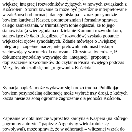
większej integracji rozwodników żyjących w nowych związkach z
Kościołem. Sformułowanie to może być przeróżnie interpretowane
w zależności od formacji danego biskupa – zaraz po synodzie
bowiem kardynał Kasper, promotor zmian i formalny sprawca
całego zamieszania, w triumfalnym tonie ogłaszał, że to jego
stanowisko (a więc zgoda na udzielanie Komunii rozwodnikom,
stanowiące
de facto
„legalizację” rozwodów) zyskało poparcie
większości ojców synodalnych. Zdanie mówiące o „większej
integracji” zupełnie inaczej interpretowali natomiast biskupi
zachowujący szacunek dla nauczania Chrystusa, twierdząc, iż
dokument synodalny wzywając do „integracji” proponuje
dopuszczenie rozwodników do czytania Pisma Świętego podczas
Mszy, by nie czuli się oni „rugowani z Kościoła”.
Sytuacja papieża może wydawać się bardzo trudna. Publikując
bowiem posynodalną adhortację może wybrać trzy drogi, z których
każda niesie za sobą ogromne zagrożenie dla jedności Kościoła.
Zapisanie w dokumencie wprost tez kardynała Kaspera (na którego
„ogromny autorytet” papież z Argentyny wielokrotnie się
powoływał), może sprawić, że w adhortacji – wliczanej wszak do