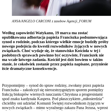
ANSA/ANGELO CARCONI z zasobow Agencji_FORUM
Według zapowiedzi Watykanu, 19 marca ma zostać
opublikowana adhortacja papieża Franciszka podsumowująca
synod o rodzinie, podczas którego wielkie emocje budziły próby
nowego podejścia do kwestii rozwodników żyjących w nowych
związkach. Choć wydaje się, że stanowisko Kościoła w tej i
podobnych sprawach powinno być oczywiste, Franciszek nie
ma wcale łatwego zadania. Kościół jest dziś bowiem w takim
stanie, że cokolwiek zostanie przez papieża napisane, przyniesie
iście dramatyczne konsekwencje.
Przypomnijmy – synod do spraw rodziny, zwołany przez papieża
Franciszka – zakończył się nierozstrzygniętym sporem pomiędzy
frakcją biskupów wiernych nauczaniu Chrystusa a progresistami
spod znaku kardynała Kaspera. Pod płaszczykiem „miłosierdzia”
chcieliby oni udzielać Komunii Świętej rozwodnikom żyjącym w
nowych związkach – mimo wyraźnego zakazu Pana Jezusa, wprost