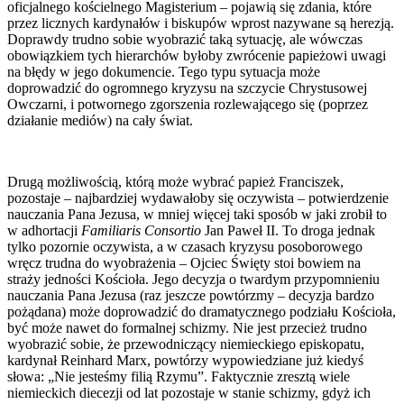
oficjalnego kościelnego Magisterium – pojawią się zdania, które
przez licznych kardynałów i biskupów wprost nazywane są herezją.
Doprawdy trudno sobie wyobrazić taką sytuację, ale wówczas
obowiązkiem tych hierarchów byłoby zwrócenie papieżowi uwagi
na błędy w jego dokumencie. Tego typu sytuacja może
doprowadzić do ogromnego kryzysu na szczycie Chrystusowej
Owczarni, i potwornego zgorszenia rozlewającego się (poprzez
działanie mediów) na cały świat.
Drugą możliwością, którą może wybrać papież Franciszek,
pozostaje – najbardziej wydawałoby się oczywista – potwierdzenie
nauczania Pana Jezusa, w mniej więcej taki sposób w jaki zrobił to
w adhortacji
Familiaris Consortio
Jan Paweł II. To droga jednak
tylko pozornie oczywista, a w czasach kryzysu posoborowego
wręcz trudna do wyobrażenia – Ojciec Święty stoi bowiem na
straży jedności Kościoła. Jego decyzja o twardym przypomnieniu
nauczania Pana Jezusa (raz jeszcze powtórzmy – decyzja bardzo
pożądana) może doprowadzić do dramatycznego podziału Kościoła,
być może nawet do formalnej schizmy. Nie jest przecież trudno
wyobrazić sobie, że przewodniczący niemieckiego episkopatu,
kardynał Reinhard Marx, powtórzy wypowiedziane już kiedyś
słowa: „Nie jesteśmy filią Rzymu”. Faktycznie zresztą wiele
niemieckich diecezji od lat pozostaje w stanie schizmy, gdyż ich