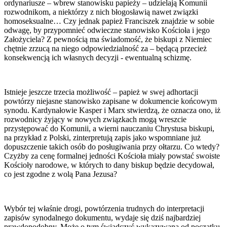
ordynariusze – wbrew stanowisku papieży – udzielają Komunii
rozwodnikom, a niektórzy z nich błogosławią nawet związki
homoseksualne… Czy jednak papież Franciszek znajdzie w sobie
odwagę, by przypomnieć odwieczne stanowisko Kościoła i jego
Założyciela? Z pewnością ma świadomość, że biskupi z Niemiec
chętnie zrzucą na niego odpowiedzialność za – będącą przecież
konsekwencją ich własnych decyzji - ewentualną schizmę.
Istnieje jeszcze trzecia możliwość – papież w swej adhortacji
powtórzy niejasne stanowisko zapisane w dokumencie końcowym
synodu. Kardynałowie Kasper i Marx stwierdzą, że oznacza ono, iż
rozwodnicy żyjący w nowych związkach mogą wreszcie
przystępować do Komunii, a wierni nauczaniu Chrystusa biskupi,
na przykład z Polski, zinterpretują zapis jako wspomniane już
dopuszczenie takich osób do posługiwania przy ołtarzu. Co wtedy?
Czyżby za cenę formalnej jedności Kościoła miały powstać swoiste
Kościoły narodowe, w których to dany biskup będzie decydował,
co jest zgodne z wolą Pana Jezusa?
Wybór tej właśnie drogi, powtórzenia trudnych do interpretacji
zapisów synodalnego dokumentu, wydaje się dziś najbardziej
prawdopodobny. Może o tym świadczyć wykazywana od początku