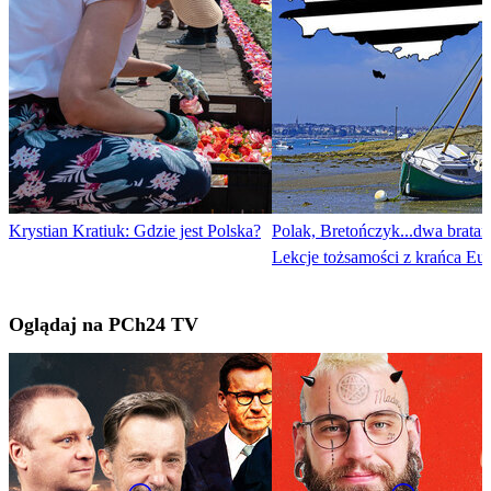
Krystian Kratiuk: Gdzie jest Polska?
Polak, Bretończyk...dwa bratan
Lekcje tożsamości z krańca Eu
Oglądaj na PCh24 TV