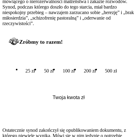
mówiącego o nierozerwalności małżeństwa i zakazie rozwodów.
Synod, podczas którego doszło do tego starcia, miał bardzo
niespokojny przebieg – nawzajem zarzucano sobie „herezję” i „brak
miłosierdzia”, „schizofrenię pastoralną” i „oderwanie od
rzeczywistości”.
Zróbmy to razem!
25 zł
50 zł
100 zł
200 zł
500 zł
Ostatecznie synod zakończył się opublikowaniem dokumentu, z
którego niewiele wynika. Mówi się w nim jedynie o potrzebie