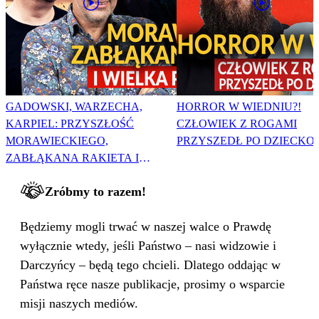
GADOWSKI, WARZECHA,
HORROR W WIEDNIU?!
KARPIEL: PRZYSZŁOŚĆ
CZŁOWIEK Z ROGAMI
MORAWIECKIEGO,
PRZYSZEDŁ PO DZIECKO
ZABŁĄKANA RAKIETA I
WIELKA PODMIANA
Zróbmy to razem!
Będziemy mogli trwać w naszej walce o Prawdę
wyłącznie wtedy, jeśli Państwo – nasi widzowie i
Darczyńcy – będą tego chcieli. Dlatego oddając w
Państwa ręce nasze publikacje, prosimy o wsparcie
misji naszych mediów.