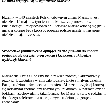
Ile miast włączyło się w tegoroczne Marsze?
Idziemy w 140 miastach Polski. Głównym dniem Marszów jest
niedziela 15 maja i w tym terminie Marsze zaplanowano w
kilkudziesięciu miejscowościach. Pierwsze Marsze odbędą się już 8
maja, a kolejne będą kroczyć poprzez polskie miasta w następne
niedziele maja i czerwca.
Środowiska feministyczne optujące za tzw. prawem do aborcji
posługują się agresją, prowokacją i krzykiem. Jaki będzie
wydźwięk Marszu?
Marsze dla Życia i Rodziny mają zawsze radosny i afirmatywny
przekaz. Uczestniczą w nim całe rodziny, także z małymi dziećmi.
Panuje rodzinna i świąteczna atmosfera. Marsze najczęściej kończą
się radosnymi spotkaniami rodzinnymi, piknikami w parkach czy na
boiskach. Zachowujemy taką formułę, bo Marsz to święto rodziny. I
do takiego celebrowania naszego życia rodzinnego gorąco
zachęcamy.