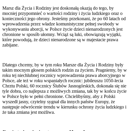
Marsz dla Życia i Rodziny jest doskonałą okazją do tego, by
mocniej przypomnieć o wartości rodziny i życia ludzkiego oraz o
konieczności jego obrony. Jesteśmy przekonani, że po 60 latach od
wprowadzenia przez władze komunistyczne pełnej swobody w
wykonywaniu aborcji, w Polsce życie dzieci nienarodzonych jest
chronione w sposób ułomny. Wciąż są luki, obowiązują wyjątki,
które powodują, że dzieci nienarodzone są w majestacie prawa
zabijane.
Dlatego chcemy, by w tym roku Marsze dla Życia i Rodziny były
takim mocnym głosem polskich rodzin za życiem. Pragniemy, by w
roku tej niechlubnej rocznicy wprowadzenia prawa aborcyjnego w
Polsce, ale też w roku wspaniałych rocznic: jubileuszu 1050-lecia
Chrztu Polski, 60 rocznicy Ślubów Jasnogórskich, dokonała się nie
tyle dobra, co najlepsza z możliwych zmiana, tak by w końcu życie
w Polsce było w pełni chronione. Chcielibyśmy, aby z Polski
wyszedł jasny, czytelny sygnał dla innych państw Europy, że
następuje odwrócenie trendu w kierunku ochrony życia ludzkiego i
że taka zmiana jest możliwa.