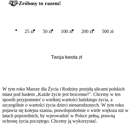
Zróbmy to razem!
25 zł
50 zł
100 zł
200 zł
500 zł
W tym roku Marsze dla Życia i Rodziny przejdą ulicami polskich
miast pod hasłem „Każde życie jest bezcenne!”. Chcemy w ten
sposób przypomnieć o wielkiej wartości ludzkiego życia, a
szczególnie o wartości życia dzieci nienarodzonych. W tym roku
pojawia się kolejna szansa, prawdopodobnie o wiele większa niż w
latach poprzednich, by wprowadzić w Polsce pełną, prawną
ochronę życia poczętego. Chcemy ją wykorzystać.