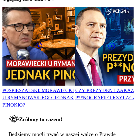
POSPIESZALSKI: MORAWIECKI
CZY PREZYDENT ZAKAŻ
U RYMANOWSKIEGO. JEDNAK
P**NOGRAFII? PRZYŁĄCZ 
PINOKIO?
Zróbmy to razem!
Będziemy mogli trwać w naszej walce o Prawdę