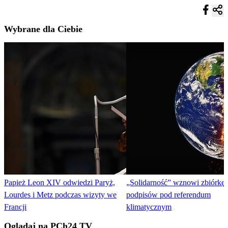
Wybrane dla Ciebie
Papież Leon XIV odwiedzi Paryż,
„Solidarność” wznowi zbiórkę
Lourdes i Metz podczas wizyty we
podpisów pod referendum
Francji
klimatycznym
Oglądaj na PCh24 TV