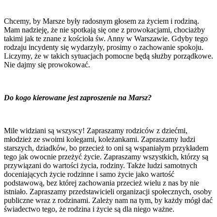
Chcemy, by Marsze były radosnym głosem za życiem i rodziną.
Mam nadzieję, że nie spotkają się one z prowokacjami, chociażby
takimi jak te znane z kościoła św. Anny w Warszawie. Gdyby tego
rodzaju incydenty się wydarzyły, prosimy o zachowanie spokoju.
Liczymy, że w takich sytuacjach pomocne będą służby porządkowe.
Nie dajmy się prowokować.
Do kogo kierowane jest zaproszenie na Marsz?
Mile widziani są wszyscy! Zapraszamy rodziców z dziećmi,
młodzież ze swoimi kolegami, koleżankami. Zapraszamy ludzi
starszych, dziadków, bo przecież to oni są wspaniałym przykładem
tego jak owocnie przeżyć życie. Zapraszamy wszystkich, którzy są
przywiązani do wartości życia, rodziny. Także ludzi samotnych
doceniających życie rodzinne i samo życie jako wartość
podstawową, bez której zachowania przecież wielu z nas by nie
istniało. Zapraszamy przedstawicieli organizacji społecznych, osoby
publiczne wraz z rodzinami. Zależy nam na tym, by każdy mógł dać
świadectwo tego, że rodzina i życie są dla niego ważne.