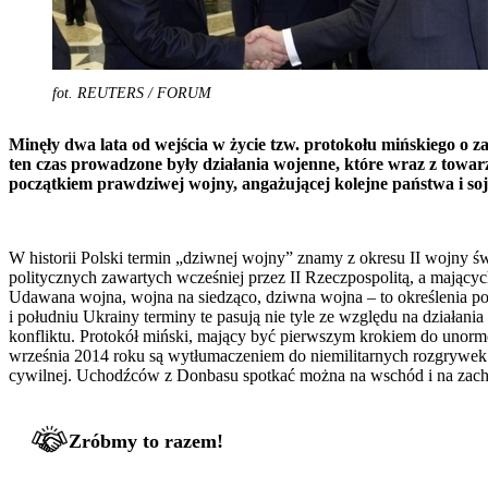
fot. REUTERS / FORUM
Minęły
dwa lata od wejścia w życie tzw. protokołu mińskiego o za
ten czas prowadzone były działania wojenne, które wraz z towa
początkiem prawdziwej wojny, angażującej kolejne państwa i soj
W historii Polski termin „dziwnej wojny” znamy z okresu II wojny 
politycznych zawartych wcześniej przez II Rzeczpospolitą, a mający
Udawana wojna, wojna na siedząco, dziwna wojna – to określenia po
i południu Ukrainy terminy te pasują nie tyle ze względu na działan
konfliktu. Protokół miński, mający być pierwszym krokiem do unormowa
września 2014 roku są wytłumaczeniem do niemilitarnych rozgrywek w
cywilnej. Uchodźców z Donbasu spotkać można na wschód i na zachód 
Zróbmy to razem!