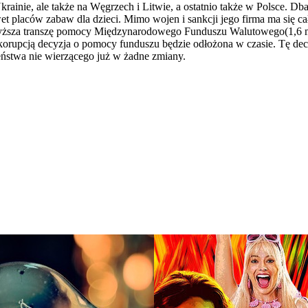
rainie, ale także na Węgrzech i Litwie, a ostatnio także w Polsce. Db
placów zabaw dla dzieci. Mimo wojen i sankcji jego firma ma się całk
wyższa transzę pomocy Międzynarodowego Funduszu Walutowego(1,6 m
orupcją decyzja o pomocy funduszu będzie odłożona w czasie. Tę decy
eństwa nie wierzącego już w żadne zmiany.