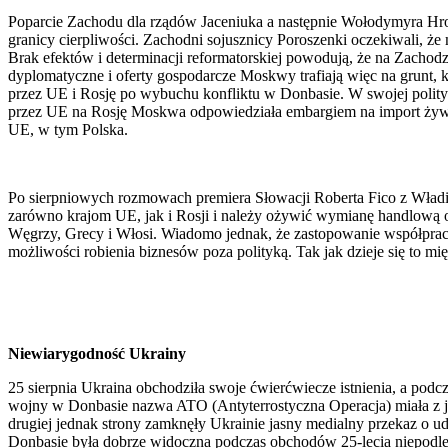
Poparcie Zachodu dla rządów Jaceniuka a następnie Wołodymyra Hro
granicy cierpliwości. Zachodni sojusznicy Poroszenki oczekiwali, 
Brak efektów i determinacji reformatorskiej powodują, że na Zachod
dyplomatyczne i oferty gospodarcze Moskwy trafiają więc na grunt
przez UE i Rosję po wybuchu konfliktu w Donbasie. W swojej polity
przez UE na Rosję Moskwa odpowiedziała embargiem na import żywno
UE, w tym Polska.
Po sierpniowych rozmowach premiera Słowacji Roberta Fico z Władi
zarówno krajom UE, jak i Rosji i należy ożywić wymianę handlową ob
Węgrzy, Grecy i Włosi. Wiadomo jednak, że zastopowanie współpracy
możliwości robienia biznesów poza polityką. Tak jak dzieje się to mi
Niewiarygodność Ukrainy
25 sierpnia Ukraina obchodziła swoje ćwierćwiecze istnienia, a pod
wojny w Donbasie nazwa ATO (Antyterrostyczna Operacja) miała z jed
drugiej jednak strony zamknęły Ukrainie jasny medialny przekaz o ud
Donbasie była dobrze widoczna podczas obchodów 25-lecia niepodleg