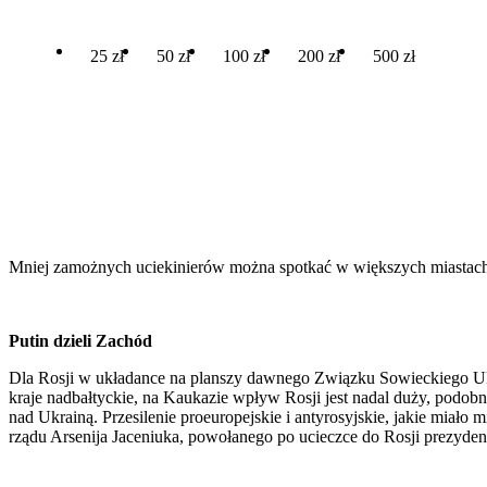
25 zł
50 zł
100 zł
200 zł
500 zł
Mniej zamożnych uciekinierów można spotkać w większych miastach uk
Putin dzieli Zachód
Dla Rosji w układance na planszy dawnego Związku Sowieckiego Ukr
kraje nadbałtyckie, na Kaukazie wpływ Rosji jest nadal duży, podo
nad Ukrainą. Przesilenie proeuropejskie i antyrosyjskie, jakie miał
rządu Arsenija Jaceniuka, powołanego po ucieczce do Rosji prezyde