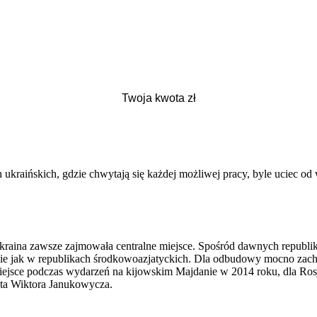
raińskich, gdzie chwytają się każdej możliwej pracy, byle uciec od w
aina zawsze zajmowała centralne miejsce. Spośród dawnych republik 
bnie jak w republikach środkowoazjatyckich. Dla odbudowy mocno zach
o miejsce podczas wydarzeń na kijowskim Majdanie w 2014 roku, dla Ro
nta Wiktora Janukowycza.