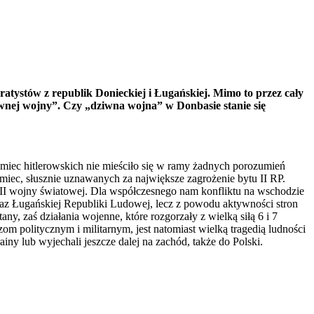
ratystów z republik Donieckiej i Ługańskiej. Mimo to przez cały
wnej wojny”. Czy „dziwna wojna” w Donbasie stanie się
miec hitlerowskich nie mieściło się w ramy żadnych porozumień
miec, słusznie uznawanych za największe zagrożenie bytu II RP.
 II wojny światowej. Dla współczesnego nam konfliktu na wschodzie
oraz Ługańskiej Republiki Ludowej, lecz z powodu aktywności stron
y, zaś działania wojenne, które rozgorzały z wielką siłą 6 i 7
 politycznym i militarnym, jest natomiast wielką tragedią ludności
ny lub wyjechali jeszcze dalej na zachód, także do Polski.