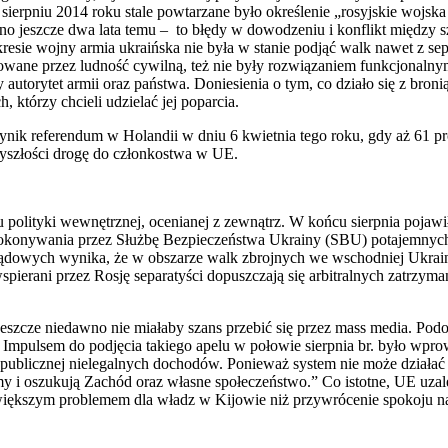
 sierpniu 2014 roku stale powtarzane było określenie „rosyjskie wojs
zano jeszcze dwa lata temu – to błędy w dowodzeniu i konflikt między 
resie wojny armia ukraińska nie była w stanie podjąć walk nawet z se
izowane przez ludność cywilną, też nie były rozwiązaniem funkcjonal
autorytet armii oraz państwa. Doniesienia o tym, co działo się z bron
którzy chcieli udzielać jej poparcia.
k referendum w Holandii w dniu 6 kwietnia tego roku, gdy aż 61 pr
yszłości drogę do członkostwa w UE.
 polityki wewnętrznej, ocenianej z zewnątrz. W końcu sierpnia pojawi
 dokonywania przez Służbę Bezpieczeństwa Ukrainy (SBU) potajemnyc
rządowych wynika, że w obszarze walk zbrojnych we wschodniej Ukraini
ierani przez Rosję separatyści dopuszczają się arbitralnych zatrzymań
eszcze niedawno nie miałaby szans przebić się przez mass media. Podo
pulsem do podjęcia takiego apelu w połowie sierpnia br. było wprowad
 publicznej nielegalnych dochodów. Ponieważ system nie może działać 
formy i oszukują Zachód oraz własne społeczeństwo.” Co istotne, UE u
 większym problemem dla władz w Kijowie niż przywrócenie spokoju n