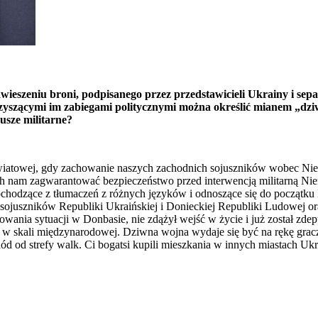
wieszeniu broni, podpisanego przez przedstawicieli Ukrainy i sepa
rzyszącymi im zabiegami politycznymi można określić mianem „dzi
usze militarne?
światowej, gdy zachowanie naszych zachodnich sojuszników wobec Nie
ch nam zagwarantować bezpieczeństwo przed interwencją militarną Nie
chodzące z tłumaczeń z różnych języków i odnoszące się do początku
ia sojuszników Republiki Ukraińskiej i Donieckiej Republiki Ludowej 
nia sytuacji w Donbasie, nie zdążył wejść w życie i już został zdeptan
 skali międzynarodowej. Dziwna wojna wydaje się być na rękę graczom
od strefy walk. Ci bogatsi kupili mieszkania w innych miastach Ukrai