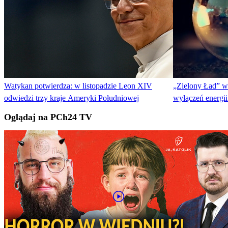
Watykan potwierdza: w listopadzie Leon XIV
„Zielony Ład” w
odwiedzi trzy kraje Ameryki Południowej
wyłączeń energii
Oglądaj na PCh24 TV