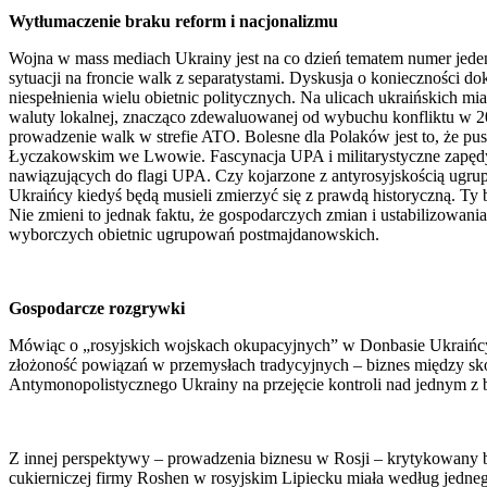
Wytłumaczenie braku reform i nacjonalizmu
Wojna w mass mediach Ukrainy jest na co dzień tematem numer jeden 
sytuacji na froncie walk z separatystami. Dyskusja o konieczności 
niespełnienia wielu obietnic politycznych. Na ulicach ukraińskich mi
waluty lokalnej, znacząco zdewaluowanej od wybuchu konfliktu w 2
prowadzenie walk w strefie ATO. Bolesne dla Polaków jest to, że pu
Łyczakowskim we Lwowie. Fascynacja UPA i militarystyczne zapędy
nawiązujących do flagi UPA. Czy kojarzone z antyrosyjskością ugrup
Ukraińcy kiedyś będą musieli zmierzyć się z prawdą historyczną. Ty
Nie zmieni to jednak faktu, że gospodarczych zmian i ustabilizowani
wyborczych obietnic ugrupowań postmajdanowskich.
Gospodarcze rozgrywki
Mówiąc o „rosyjskich wojskach okupacyjnych” w Donbasie Ukraińc
złożoność powiązań w przemysłach tradycyjnych – biznes między skon
Antymonopolistycznego Ukrainy na przejęcie kontroli nad jednym z 
Z innej perspektywy – prowadzenia biznesu w Rosji – krytykowany b
cukierniczej firmy Roshen w rosyjskim Lipiecku miała według jedne