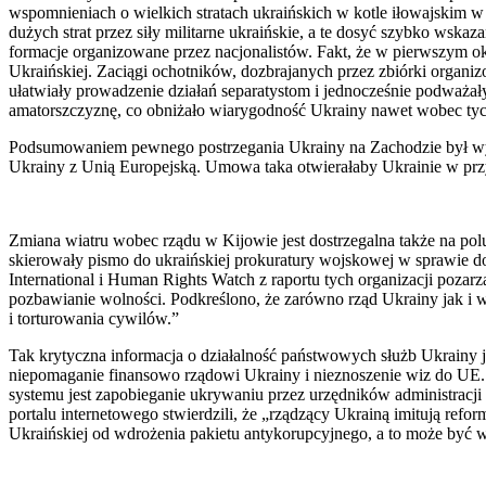
wspomnieniach o wielkich stratach ukraińskich w kotle iłowajskim w
dużych strat przez siły militarne ukraińskie, a te dosyć szybko wska
formacje organizowane przez nacjonalistów. Fakt, że w pierwszym ok
Ukraińskiej. Zaciągi ochotników, dozbrajanych przez zbiórki organ
ułatwiały prowadzenie działań separatystom i jednocześnie podważały 
amatorszczyznę, co obniżało wiarygodność Ukrainy nawet wobec tych, 
Podsumowaniem pewnego postrzegania Ukrainy na Zachodzie był wyni
Ukrainy z Unią Europejską. Umowa taka otwierałaby Ukrainie w prz
Zmiana wiatru wobec rządu w Kijowie jest dostrzegalna także na polu
skierowały pismo do ukraińskiej prokuratury wojskowej w sprawie
International i Human Rights Watch z raportu tych organizacji poza
pozbawianie wolności. Podkreślono, że zarówno rząd Ukrainy jak i wsp
i torturowania cywilów.”
Tak krytyczna informacja o działalność państwowych służb Ukrainy j
niepomaganie finansowo rządowi Ukrainy i nieznoszenie wiz do UE. Im
systemu jest zapobieganie ukrywaniu przez urzędników administracji
portalu internetowego stwierdzili, że „rządzący Ukrainą imitują re
Ukraińskiej od wdrożenia pakietu antykorupcyjnego, a to może być