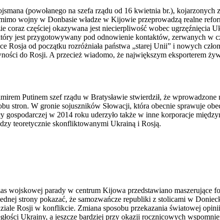
jsmana (powołanego na szefa rządu od 16 kwietnia br.), kojarzonych
że mimo wojny w Donbasie władze w Kijowie przeprowadzą realne refor
zie coraz częściej okazywana jest niecierpliwość wobec ugrzęźnięcia U
, który jest przygotowywany pod odnowienie kontaktów, zerwanych w
ce Rosja od początku rozróżniała państwa „starej Unii” i nowych czł
ści do Rosji. A przecież wiadomo, że największym eksporterem żywno
mirem Putinem szef rządu w Bratysławie stwierdził, że wprowadzone 
u stron. W gronie sojuszników Słowacji, która obecnie sprawuje obec
 gospodarczej w 2014 roku uderzyło także w inne korporacje międzyna
ędzy teoretycznie skonfliktowanymi Ukrainą i Rosją.
czas wojskowej parady w centrum Kijowa przedstawiano maszerujące fo
nej strony pokazać, że samozwańcze republiki z stolicami w Doniecku 
ziale Rosji w konflikcie. Zmiana sposobu przekazania światowej opini
łości Ukrainy, a jeszcze bardziej przy okazji rocznicowych wspomnie