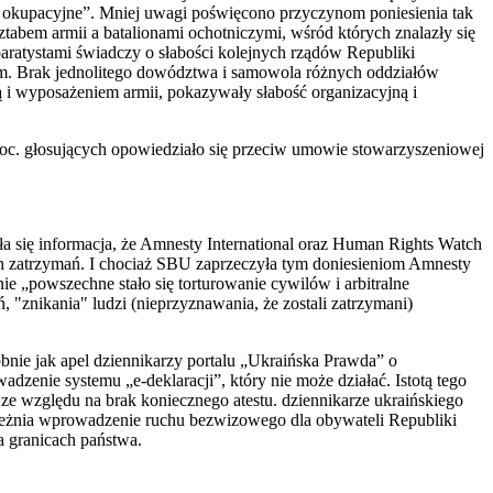
ka okupacyjne”. Mniej uwagi poświęcono przyczynom poniesienia tak
sztabem armii a batalionami ochotniczymi, wśród których znalazły się
paratystami świadczy o słabości kolejnych rządów Republiki
nym. Brak jednolitego dowództwa i samowola różnych oddziałów
ią i wyposażeniem armii, pokazywały słabość organizacyjną i
oc. głosujących opowiedziało się przeciw umowie stowarzyszeniowej
ła się informacja, że Amnesty International oraz Human Rights Watch
h zatrzymań. I chociaż SBU zaprzeczyła tym doniesieniom Amnesty
e „powszechne stało się torturowanie cywilów i arbitralne
, "znikania" ludzi (nieprzyznawania, że zostali zatrzymani)
bnie jak apel dziennikarzy portalu „Ukraińska Prawda” o
zenie systemu „e-deklaracji”, który nie może działać. Istotą tego
ze względu na brak koniecznego atestu. dziennikarze ukraińskiego
zależnia wprowadzenie ruchu bezwizowego dla obywateli Republiki
a granicach państwa.