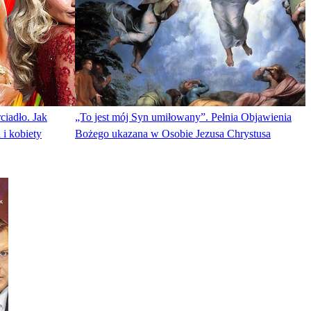
ciadło. Jak
„To jest mój Syn umiłowany”. Pełnia Objawienia
 i kobiety
Bożego ukazana w Osobie Jezusa Chrystusa