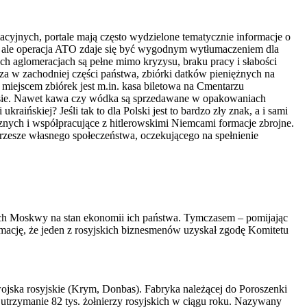
cyjnych, portale mają często wydzielone tematycznie informacje o
ch, ale operacja ATO zdaje się być wygodnym wytłumaczeniem dla
żych aglomeracjach są pełne mimo kryzysu, braku pracy i słabości
a w zachodniej części państwa, zbiórki datków pieniężnych na
miejscem zbiórek jest m.in. kasa biletowa na Cmentarzu
asie. Nawet kawa czy wódka są sprzedawane w opakowaniach
skiej? Jeśli tak to dla Polski jest to bardzo zły znak, a i sami
cznych i współpracujące z hitlerowskimi Niemcami formacje zbrojne.
 rzesze własnego społeczeństwa, oczekującego na spełnienie
ch Moskwy na stan ekonomii ich państwa. Tymczasem – pomijając
rmację, że jeden z rosyjskich biznesmenów uzyskał zgodę Komitetu
ojska rosyjskie (Krym, Donbas). Fabryka należącej do Poroszenki
trzymanie 82 tys. żołnierzy rosyjskich w ciągu roku. Nazywany