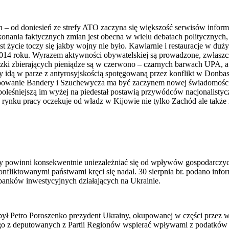
– od doniesień ze strefy ATO zaczyna się większość serwisów informa
dokonania faktycznych zmian jest obecna w wielu debatach polityczny
ast życie toczy się jakby wojny nie było. Kawiarnie i restauracje w du
014 roku. Wyrazem aktywności obywatelskiej są prowadzone, zwłaszcz
szki zbierających pieniądze są w czerwono – czarnych barwach UPA, a 
 idą w parze z antyrosyjskością spotęgowaną przez konflikt w Donb
owanie Bandery i Szuchewycza ma być zaczynem nowej świadomości ukraiń
 boleśniejszą im wyżej na piedestał postawią przywódców nacjonalisty
a rynku pracy oczekuje od władz w Kijowie nie tylko Zachód ale także
y powinni konsekwentnie uniezależniać się od wpływów gospodarczy
fliktowanymi państwami kręci się nadal. 30 sierpnia br. podano info
banków inwestycyjnych działających na Ukrainie.
ył Petro Poroszenko prezydent Ukrainy, okupowanej w części przez w
go z deputowanych z Partii Regionów wspierać wpływami z podatków u