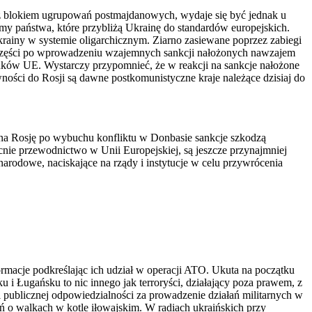
 z blokiem ugrupowań postmajdanowych, wydaje się być jednak u
my państwa, które przybliżą Ukrainę do standardów europejskich.
krainy w systemie oligarchicznym. Ziarno zasiewane poprzez zabiegi
 części po wprowadzeniu wzajemnych sankcji nałożonych nawzajem
onków UE. Wystarczy przypomnieć, że w reakcji na sankcje nałożone
ści do Rosji są dawne postkomunistyczne kraje należące dzisiaj do
na Rosję po wybuchu konfliktu w Donbasie sankcje szkodzą
nie przewodnictwo w Unii Europejskiej, są jeszcze przynajmniej
rodowe, naciskające na rządy i instytucje w celu przywrócenia
rmacje podkreślając ich udział w operacji ATO. Ukuta na początku
i Ługańsku to nic innego jak terroryści, działający poza prawem, z
i publicznej odpowiedzialności za prowadzenie działań militarnych w
ń o walkach w kotle iłowajskim. W radiach ukraińskich przy