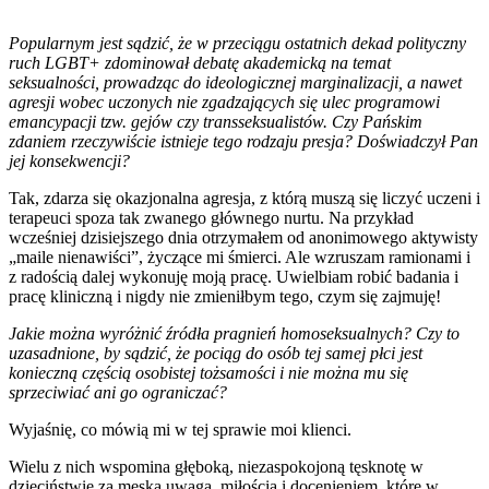
Popularnym jest sądzić, że w przeciągu ostatnich dekad polityczny
ruch LGBT+ zdominował debatę akademicką na temat
seksualności, prowadząc do ideologicznej marginalizacji, a nawet
agresji wobec uczonych nie zgadzających się ulec programowi
emancypacji tzw. gejów czy transseksualistów. Czy Pańskim
zdaniem rzeczywiście istnieje tego rodzaju presja? Doświadczył Pan
jej konsekwencji?
Tak, zdarza się okazjonalna agresja, z którą muszą się liczyć uczeni i
terapeuci spoza tak zwanego głównego nurtu. Na przykład
wcześniej dzisiejszego dnia otrzymałem od anonimowego aktywisty
„maile nienawiści”, życzące mi śmierci. Ale wzruszam ramionami i
z radością dalej wykonuję moją pracę. Uwielbiam robić badania i
pracę kliniczną i nigdy nie zmieniłbym tego, czym się zajmuję!
Jakie można wyróżnić źródła pragnień homoseksualnych? Czy to
uzasadnione, by sądzić, że pociąg do osób tej samej płci jest
konieczną częścią osobistej tożsamości i nie można mu się
sprzeciwiać ani go ograniczać?
Wyjaśnię, co mówią mi w tej sprawie moi klienci.
Wielu z nich wspomina głęboką, niezaspokojoną tęsknotę w
dzieciństwie za męską uwagą, miłością i docenieniem, które w