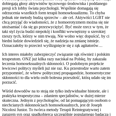
dobiegają głosy aktywistów tęczowego środowiska i poddanego
presji ich lobby świata psychologii. Wspólnie domagają się
odrzucenia wszelkich form terapii homoseksualizmu. To chyba
jednak nie metody budzą sprzeciw – ale cel. Aktywiści LGBT nie
chcą przyjąć do wiadomości, że z homoerotyzmem można się nie
utożsamiać i da się go przezwyciężyć. Być może rzecz w tym, że
taki styl życia budzi niepokój i konflikt wewnętrzny u szerokiej
rzeszy tych, którzy w nim trwają. Nie wolno więc dopuścić, by ci
biedni ludzie dowiedzieli się, że nadzieja na zmianę istnieje.
Oznaczałoby to przecież wyślizgnięcie się z rąk agitatorów…
Ich interes miałoby zabezpieczyć związanie rąk również i polskim
terapeutom. ONZ już kilka razy naciskał na Polskę, by zakazała
leczenia homoseksualnych skłonności. O podobnym projekcie
lewicowi politycy myśleli już nie raz. Ku przestrodze warto zatem
przypomnieć, że wbrew politycznej propagandzie, homoerotyczne
skłonności to dla wielu osób bolesna przeszłość, którą udało się im
porzucić.
Wśród dowodów na to stoją nie tylko indywidualne historie, ale i
praktyka terapeutyczna – zdaniem specjalistów, w dużej mierze
skuteczna. Jednym z psychologów, od lat pomagającym osobom o
niechcianych skłonnościach homoseksualnych, jest dr Joseph
Nicolosi Junior. To twórca metody Terapii Reintegratywnej i
zarazem syn oraz spadkobierca szczególnie popularnego badacza i