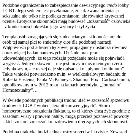
Podobne ograniczenia to zabezpieczanie dewiacyjnego
credo
lobby
LGBT. Jego sednem jest przekonanie, że tak zwana orientacja
seksualna nie tylko nie podlega zmianom, ale również krytycznej
ocenie. Erotyczne skłonności mają budować „tożsamość” człowieka
i z konieczności określać jego wybory i styl życia.
Terapia osób zmagających się z niechcianymi skłonnościami do
osób tej samej płci to śmiertelny cios dla podobnej narracji.
Wątpliwości pod adresem tęczowej propagandy dostarcza również
coraz więcej badań naukowych. Dziś nie brak prac
udowadniających, że tego rodzaju pożądanie może się pojawiać i
wygasać. Jednym słowem – nie jest niczym niezmiennym i zero-
jedynkowym, ale raczej daje się opisać jako „płynne kontinuum”.
Takie wnioski potwierdzono m.in. w wielkoskalowym badaniu dr.
Roberta Epsteina, Paula McKinneya, Shannon Fox i Carlosa Garcii,
opublikowanym w 2012 roku na łamach periodyku „Journal of
Homosexuality”…
W świetle podobnych publikacji trudno ufać w szczerość sprzeciwu
środowisk LGBT wobec „terapii konwersyjnych”. Skoro
homoerotyczne pragnienia fluktuują, to ci którzy chcą żyć zgodnie z
zasadami wiary i prawem natury, mogą przecież poznawać powody
takich zmian i zmierzać ku uzdrowieniu dręczących ich skłonności.
Podobna praktyka budzi jednak ostry sprzeciw i krytykę. Zewsząd