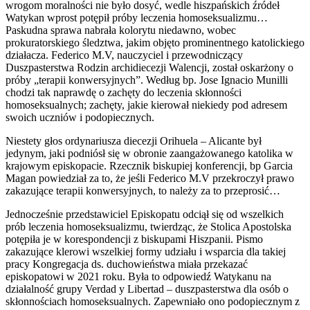
wrogom moralności nie było dosyć, wedle hiszpańskich źródeł
Watykan wprost potępił próby leczenia homoseksualizmu…
Paskudna sprawa nabrała kolorytu niedawno, wobec
prokuratorskiego śledztwa, jakim objęto prominentnego katolickiego
działacza. Federico M.V, nauczyciel i przewodniczący
Duszpasterstwa Rodzin archidiecezji Walencji, został oskarżony o
próby „terapii konwersyjnych”. Według bp. Jose Ignacio Munilli
chodzi tak naprawdę o zachęty do leczenia skłonności
homoseksualnych; zachęty, jakie kierował niekiedy pod adresem
swoich uczniów i podopiecznych.
Niestety głos ordynariusza diecezji Orihuela – Alicante był
jedynym, jaki podniósł się w obronie zaangażowanego katolika w
krajowym episkopacie. Rzecznik biskupiej konferencji, bp Garcia
Magan powiedział za to, że jeśli Federico M.V przekroczył prawo
zakazujące terapii konwersyjnych, to należy za to przeprosić…
Jednocześnie przedstawiciel Episkopatu odciął się od wszelkich
prób leczenia homoseksualizmu, twierdząc, że Stolica Apostolska
potępiła je w korespondencji z biskupami Hiszpanii. Pismo
zakazujące klerowi wszelkiej formy udziału i wsparcia dla takiej
pracy Kongregacja ds. duchowieństwa miała przekazać
episkopatowi w 2021 roku. Była to odpowiedź Watykanu na
działalność grupy Verdad y Libertad – duszpasterstwa dla osób o
skłonnościach homoseksualnych. Zapewniało ono podopiecznym z