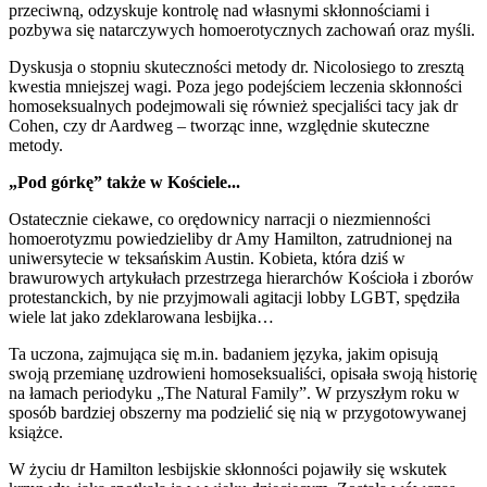
przeciwną, odzyskuje kontrolę nad własnymi skłonnościami i
pozbywa się natarczywych homoerotycznych zachowań oraz myśli.
Dyskusja o stopniu skuteczności metody dr. Nicolosiego to zresztą
kwestia mniejszej wagi. Poza jego podejściem leczenia skłonności
homoseksualnych podejmowali się również specjaliści tacy jak dr
Cohen, czy dr Aardweg – tworząc inne, względnie skuteczne
metody.
„Pod górkę” także w Kościele...
Ostatecznie ciekawe, co orędownicy narracji o niezmienności
homoerotyzmu powiedzieliby dr Amy Hamilton, zatrudnionej na
uniwersytecie w teksańskim Austin. Kobieta, która dziś w
brawurowych artykułach przestrzega hierarchów Kościoła i zborów
protestanckich, by nie przyjmowali agitacji lobby LGBT, spędziła
wiele lat jako zdeklarowana lesbijka…
Ta uczona, zajmująca się m.in. badaniem języka, jakim opisują
swoją przemianę uzdrowieni homoseksualiści, opisała swoją historię
na łamach periodyku „The Natural Family”. W przyszłym roku w
sposób bardziej obszerny ma podzielić się nią w przygotowywanej
książce.
W życiu dr Hamilton lesbijskie skłonności pojawiły się wskutek