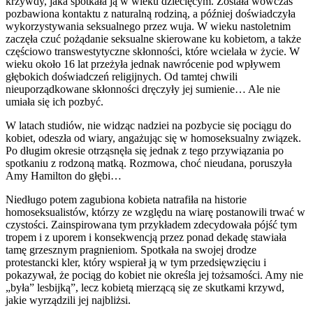
krzywdy, jaka spotkała ją w wieku dziecięcym. Została wówczas
pozbawiona kontaktu z naturalną rodziną, a później doświadczyła
wykorzystywania seksualnego przez wuja. W wieku nastoletnim
zaczęła czuć pożądanie seksualne skierowane ku kobietom, a także
częściowo transwestytyczne skłonności, które wcielała w życie. W
wieku około 16 lat przeżyła jednak nawrócenie pod wpływem
głębokich doświadczeń religijnych. Od tamtej chwili
nieuporządkowane skłonności dręczyły jej sumienie… Ale nie
umiała się ich pozbyć.
W latach studiów, nie widząc nadziei na pozbycie się pociągu do
kobiet, odeszła od wiary, angażując się w homoseksualny związek.
Po długim okresie otrząsnęła się jednak z tego przywiązania po
spotkaniu z rodzoną matką. Rozmowa, choć nieudana, poruszyła
Amy Hamilton do głębi…
Niedługo potem zagubiona kobieta natrafiła na historie
homoseksualistów, którzy ze względu na wiarę postanowili trwać w
czystości. Zainspirowana tym przykładem zdecydowała pójść tym
tropem i z uporem i konsekwencją przez ponad dekadę stawiała
tamę grzesznym pragnieniom. Spotkała na swojej drodze
protestancki kler, który wspierał ją w tym przedsięwzięciu i
pokazywał, że pociąg do kobiet nie określa jej tożsamości. Amy nie
„była” lesbijką”, lecz kobietą mierzącą się ze skutkami krzywd,
jakie wyrządzili jej najbliżsi.