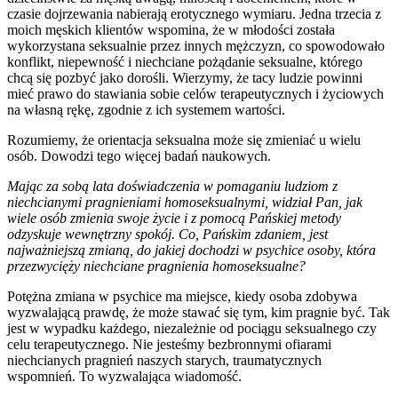
czasie dojrzewania nabierają erotycznego wymiaru. Jedna trzecia z
moich męskich klientów wspomina, że w młodości została
wykorzystana seksualnie przez innych mężczyzn, co spowodowało
konflikt, niepewność i niechciane pożądanie seksualne, którego
chcą się pozbyć jako dorośli. Wierzymy, że tacy ludzie powinni
mieć prawo do stawiania sobie celów terapeutycznych i życiowych
na własną rękę, zgodnie z ich systemem wartości.
Rozumiemy, że orientacja seksualna może się zmieniać u wielu
osób. Dowodzi tego więcej badań naukowych.
Mając za sobą lata doświadczenia w pomaganiu ludziom z
niechcianymi pragnieniami homoseksualnymi, widział Pan, jak
wiele osób zmienia swoje życie i z pomocą Pańskiej metody
odzyskuje wewnętrzny spokój. Co, Pańskim zdaniem, jest
najważniejszą zmianą, do jakiej dochodzi w psychice osoby, która
przezwycięży niechciane pragnienia homoseksualne?
Potężna zmiana w psychice ma miejsce, kiedy osoba zdobywa
wyzwalającą prawdę, że może stawać się tym, kim pragnie być. Tak
jest w wypadku każdego, niezależnie od pociągu seksualnego czy
celu terapeutycznego. Nie jesteśmy bezbronnymi ofiarami
niechcianych pragnień naszych starych, traumatycznych
wspomnień. To wyzwalająca wiadomość.