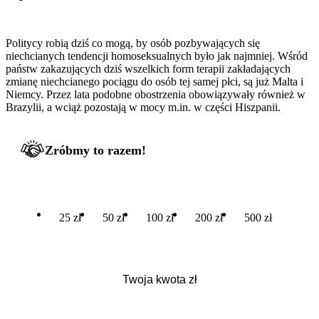
Politycy robią dziś co mogą, by osób pozbywających się
niechcianych tendencji homoseksualnych było jak najmniej. Wśród
państw zakazujących dziś wszelkich form terapii zakładających
zmianę niechcianego pociągu do osób tej samej płci, są już Malta i
Niemcy. Przez lata podobne obostrzenia obowiązywały również w
Brazylii, a wciąż pozostają w mocy m.in. w części Hiszpanii.
Zróbmy to razem!
25 zł
50 zł
100 zł
200 zł
500 zł