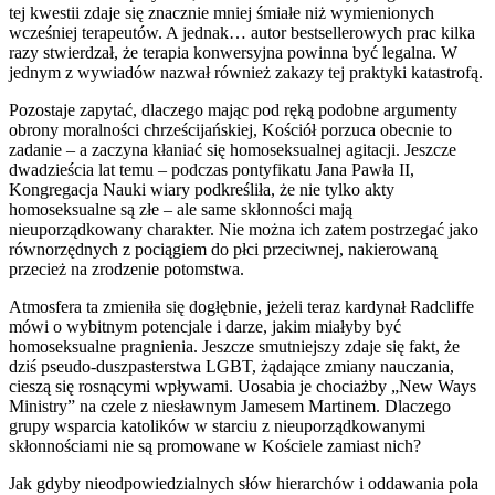
tej kwestii zdaje się znacznie mniej śmiałe niż wymienionych
wcześniej terapeutów. A jednak… autor bestsellerowych prac kilka
razy stwierdzał, że terapia konwersyjna powinna być legalna. W
jednym z wywiadów nazwał również zakazy tej praktyki katastrofą.
Pozostaje zapytać, dlaczego mając pod ręką podobne argumenty
obrony moralności chrześcijańskiej, Kościół porzuca obecnie to
zadanie – a zaczyna kłaniać się homoseksualnej agitacji. Jeszcze
dwadzieścia lat temu – podczas pontyfikatu Jana Pawła II,
Kongregacja Nauki wiary podkreśliła, że nie tylko akty
homoseksualne są złe – ale same skłonności mają
nieuporządkowany charakter. Nie można ich zatem postrzegać jako
równorzędnych z pociągiem do płci przeciwnej, nakierowaną
przecież na zrodzenie potomstwa.
Atmosfera ta zmieniła się dogłębnie, jeżeli teraz kardynał Radcliffe
mówi o wybitnym potencjale i darze, jakim miałyby być
homoseksualne pragnienia. Jeszcze smutniejszy zdaje się fakt, że
dziś pseudo-duszpasterstwa LGBT, żądające zmiany nauczania,
cieszą się rosnącymi wpływami. Uosabia je chociażby „New Ways
Ministry” na czele z niesławnym Jamesem Martinem. Dlaczego
grupy wsparcia katolików w starciu z nieuporządkowanymi
skłonnościami nie są promowane w Kościele zamiast nich?
Jak gdyby nieodpowiedzialnych słów hierarchów i oddawania pola