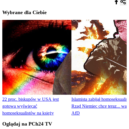
Wybrane dla Ciebie
22 proc. biskupów w USA jest
Islamista zabijał homoseksualis
gotowa wyświęcać
Rząd Niemiec chce teraz... wal
homoseksualistów na księży
AfD
Oglądaj na PCh24 TV