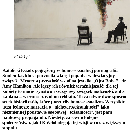
PCh24.pl
Katolicki ksiądz pogrążony w homoseksualnej pornografii.
Studentka, która porzuciła wiarę i popadła w dewiacyjny
związek. Mroczna przeszłość wspólna jest dla „Ojca Boba” i dr
Amy Hamilton. Ale łączy ich również teraźniejszość: dla tej
kobiety to macierzyństwo i szczęśliwy związek małżeński, a dla
kapłana – wierność zasadom celibatu. To zaledwie dwie spośród
setek historii osób, które porzuciły homoseksualizm. Wszystkie
uczą jednego: narracja o „nieheteroseksualności” jako
niezmiennej podstawie osobowej „tożsamości”, jest para-
naukową propagandą. Niestety, zarówno kolejne
społeczeństwa, jak i Kościół ulegają tej wizji w coraz większym
stopniu.