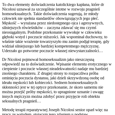
To dwa elementy doświadczenia katolickiego kapłana, które dr
Nicolosi uznawał za szczególnie istotne w rozwoju pragnień
homoseksualnych. Takie doświadczenia sugerują, że młody
człowiek nie spełnia standardów obowiązujących jego płeć.
Męskość – wyrażana przez niedostępnego ojca i agresywnych,
silniejszych rówieśników – zaczyna zdawać się mu czymś
nieosiągalnym. Podobne przekonanie wywołuje w człowieku
głęboki wstyd i poczucie niższości. Jak wspominał duchowny, to
właśnie takie wrażenie towarzyszyło mu zanim podjął terapię, gdy
widział silniejszego lub bardziej kompetentnego mężczyznę.
Uderzało go potworne poczucie własnej niewystarczalności…
Dr Nicolosi pojmował homoseksualizm jako nieszczęsną
odpowiedź na to doświadczenie. Wpisanie elementu erotycznego w
cierpienie i poczucie własnej nieadekwatności nadaje mu bardziej
znośnego charakteru. Z drugiej strony to rozpaczliwa próba
ominięcia poczucia dystansu, jaki dzieli skrzywdzoną osobę od
ideału męskości lub kobiecości. Sednem homoseksualnych
skłonności jest w tej optyce przekonanie, że skoro samemu nie
można przejść próby męskości, to upragnione uznanie i uwagę
innych mężczyzn można zdobyć przez przyjęcie roli obiektu
seksualnych pragnień…
Metodę terapii reparatywnej Joseph Nicolosi senior oparł więc na
pracy ze wstydem, stojącym jego zdaniem u podstaw