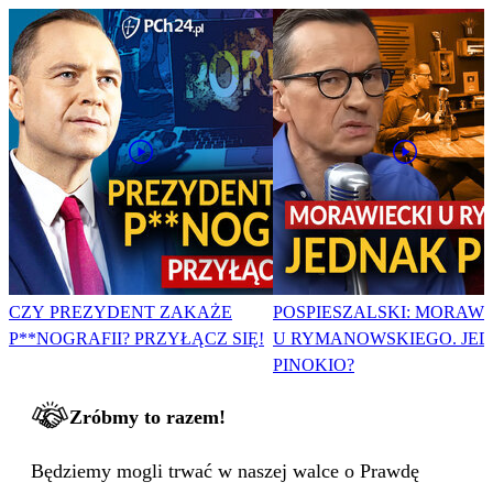
CZY PREZYDENT ZAKAŻE
POSPIESZALSKI: MORAWI
P**NOGRAFII? PRZYŁĄCZ SIĘ!
U RYMANOWSKIEGO. JE
PINOKIO?
Zróbmy to razem!
Będziemy mogli trwać w naszej walce o Prawdę