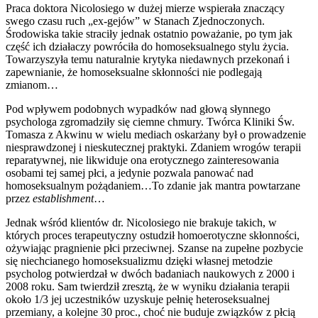
Praca doktora Nicolosiego w dużej mierze wspierała znaczący
swego czasu ruch „ex-gejów” w Stanach Zjednoczonych.
Środowiska takie straciły jednak ostatnio poważanie, po tym jak
część ich działaczy powróciła do homoseksualnego stylu życia.
Towarzyszyła temu naturalnie krytyka niedawnych przekonań i
zapewnianie, że homoseksualne skłonności nie podlegają
zmianom…
Pod wpływem podobnych wypadków nad głową słynnego
psychologa zgromadziły się ciemne chmury. Twórca Kliniki Św.
Tomasza z Akwinu w wielu mediach oskarżany był o prowadzenie
niesprawdzonej i nieskutecznej praktyki. Zdaniem wrogów terapii
reparatywnej, nie likwiduje ona erotycznego zainteresowania
osobami tej samej płci, a jedynie pozwala panować nad
homoseksualnym pożądaniem…To zdanie jak mantra powtarzane
przez
establishment
…
Jednak wśród klientów dr. Nicolosiego nie brakuje takich, w
których proces terapeutyczny ostudził homoerotyczne skłonności,
ożywiając pragnienie płci przeciwnej. Szanse na zupełne pozbycie
się niechcianego homoseksualizmu dzięki własnej metodzie
psycholog potwierdzał w dwóch badaniach naukowych z 2000 i
2008 roku. Sam twierdził zresztą, że w wyniku działania terapii
około 1/3 jej uczestników uzyskuje pełnię heteroseksualnej
przemiany, a kolejne 30 proc., choć nie buduje związków z płcią