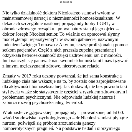
*****
Nie tylko działalność doktora Nicolosiego stanowi wyłom w
mainstreamowej narracji o niezmienności homoseksualizmu. W
dekadach szczególnie nasilonej propagandy lobby LGBT, w
obronie zdrowego rozsądku i prawa natury stanął jego ojciec –
doktor Joseph Nicolosi senior. To właśnie on opracował słynny
model „terapii reparatywnej” i w swoim gabinecie, nazwanym
imieniem świętego Tomasza z Akwinu, służył profesjonalną pomocą
setkom pacjentów. Część z nich przeszła zupełną przemianę i
odzyskała heteroseksualność dzięki uzdrowieniu ran z młodości.
Inni nauczyli się panować nad swoimi skłonnościami i nawiązywać
z innymi mężczyznami zdrowe, nieerotyczne relacje.
Zmarły w 2017 roku uczony powtarzał, że już sama konstrukcja
ludzkiego ciała nie wskazuje na to, by zostało one zaprojektowane
dla aktywności homoseksualnej. Jak dodawał, nie bez powodu taki
styl życia wiąże się statystycznie częściej z ryzykiem zdrowotnym i
problemami psychicznymi. Nie odpowiada ludzkiej naturze i
zaburza rozwój psychoseksualny, twierdził.
W atmosferze „gejowskiej” propagandy – prowadzonej od lat 60.
wśród środowiska psychologicznego – dr Nicolosi zamiast płynąć z
nurtem, poświęcił się próbom zrozumienia genezy
homoerotycznych pragnień. Na podstawie badań i olbrzymiego