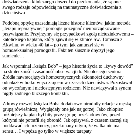
doświadczenia klinicznego doszedł do przekonania, że są one
swego rodzaju odpowiedzią na traumatyczne doświadczenia z
dzieciństwa…
Podobną optykę uzasadniają liczne historie klientów, jakim metoda
„terapii reparatywnej” pomogła pożegnać nieuporządkowane
przywiązanie. Przyjrzymy się przypadkowi zgoła nietuzinkowemu –
katolickiego kapłana, który zjawił się w klinice Św. Tomasza z
Akwinu, w wieku 40 lat – po tym, jak zanurzył się w
homoseksualnej pornografii. Fakt ten słusznie dręczył jego
sumienie…
Jak wspominał „ksiądz Bob” – jego historia życia to „żywy dowód”
na skuteczność i zasadność obserwacji dr. Nicolosiego seniora.
Źródła nawracających homoerotycznych skłonności duchowny
odnalazł w braku więzi z ojcem w czasach dzieciństwa. Pozostawał
on wycofanym i niedostępnym rodzicem. Nie nawiązywał z synem
nigdy żadnego bliższego kontaktu.
Zdrowy rozwój księdza Boba dodatkowo utrudniły relacje z męską
grupą rówieśniczą. Wyglądały one jak najgorzej. Jako chłopiec
późniejszy kapłan był bity przez grupę prześladowców, przed
którymi nie potrafił się obronić. Jak opisywał, z czasem zaczął się
poddawać ich przemocy, przekonany o tym, że walka nie ma
sensu… I wpędza go tylko w większe tarapaty.