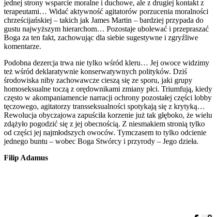
jednej strony wsparcie moralne i duchowe, ale z drugiej kontakt z
terapeutami… Widać aktywność agitatorów porzucenia moralności
chrześcijańskiej – takich jak James Martin – bardziej przypada do
gustu najwyższym hierarchom… Pozostaje ubolewać i przepraszać
Boga za ten fakt, zachowując dla siebie sugestywne i zgryźliwe
komentarze.
Podobna dezercja trwa nie tylko wśród kleru… Jej owoce widzimy
też wśród deklaratywnie konserwatywnych polityków. Dziś
środowiska niby zachowawcze cieszą się ze sporu, jaki grupy
homoseksualne toczą z orędownikami zmiany płci. Triumfują, kiedy
często w akompaniamencie narracji ochrony pozostałej części lobby
tęczowego, agitatorzy transseksualności spotykają się z krytyką…
Rewolucja obyczajowa zapuściła korzenie już tak głęboko, że wielu
zdążyło pogodzić się z jej obecnością. Z niesmakiem stronią tylko
od części jej najmłodszych owoców. Tymczasem to tylko odcienie
jednego buntu – wobec Boga Stwórcy i przyrody – Jego dzieła.
Filip Adamus