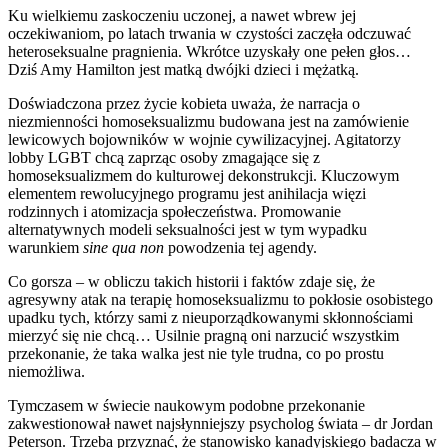
Ku wielkiemu zaskoczeniu uczonej, a nawet wbrew jej
oczekiwaniom, po latach trwania w czystości zaczęła odczuwać
heteroseksualne pragnienia. Wkrótce uzyskały one pełen głos…
Dziś Amy Hamilton jest matką dwójki dzieci i mężatką.
Doświadczona przez życie kobieta uważa, że narracja o
niezmienności homoseksualizmu budowana jest na zamówienie
lewicowych bojowników w wojnie cywilizacyjnej. Agitatorzy
lobby LGBT chcą zaprząc osoby zmagające się z
homoseksualizmem do kulturowej dekonstrukcji. Kluczowym
elementem rewolucyjnego programu jest anihilacja więzi
rodzinnych i atomizacja społeczeństwa. Promowanie
alternatywnych modeli seksualności jest w tym wypadku
warunkiem
sine qua non
powodzenia tej agendy.
Co gorsza – w obliczu takich historii i faktów zdaje się, że
agresywny atak na terapię homoseksualizmu to pokłosie osobistego
upadku tych, którzy sami z nieuporządkowanymi skłonnościami
mierzyć się nie chcą… Usilnie pragną oni narzucić wszystkim
przekonanie, że taka walka jest nie tyle trudna, co po prostu
niemożliwa.
Tymczasem w świecie naukowym podobne przekonanie
zakwestionował nawet najsłynniejszy psycholog świata – dr Jordan
Peterson. Trzeba przyznać, że stanowisko kanadyjskiego badacza w