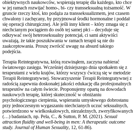
obiektywnych naukowców, wspierają terapię dla każdego, kto chce
w jej ramach rozwijać homo-, bi- czy transseksualną tożsamość. W
gruncie rzeczy ktoś, kto podąża za transseksualizmem, jest czasem
chwalony i zachęcany, by przyjmował środki hormonalne i poddał
się operacji chirurgicznej. Ale jeśli inny klient – który zmaga się z
niechcianym pociągiem do osób tej samej płci – decyduje się
odkrywać swój heteroseksualny potencjał, ci sami aktywiści
uważają, że takie poszukiwania w ramach terapii są nie do
zaakceptowania. Proszę zwrócić uwagę na absurd takiego
podejścia.
Terapia Reintegratywna, którą rozwinąłem, zaczyna nabierać
światowego zasięgu. Wcześniej dzisiejszego dnia spotkałem się z
terapeutami z wielu krajów, którzy wszyscy ćwiczą się w metodzie
Terapii Reintegratywnej. Stowarzyszenie Terapii Reintegratywnej z
radością zapewnia doskonałej jakości edukację dla profesjonalnych
terapeutów na całym świecie. Proponujemy opartą na dowodach
naukowych terapię, której skuteczność w obniżaniu
psychologicznego cierpienia, wspieraniu umysłowego dobrostanu
przy jednoczesnym wygaszaniu niechcianych uczuć seksualnych,
potwierdzono w wielkoskalowych, niezależnych, zweryfikowanych
(…) badaniach, np. Pela, C., & Sutton, P. M. (2021).
Sexual
attraction fluidity and well-being in men: A therapeutic outcome
study. Journal of Human Sexuality
, 12, 61-86).