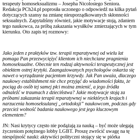
terapeuty homoseksualizmu – Josepha Nicolosiego Seniora.
Redakcja PCh24.pl poprosiła uczonego o odpowiedź na kilka pytań
dotyczących szansy na zmianę nieuporządkowanych skłonności
seksualnych. Zapytaliśmy również, jakie motywacje stoją, zdaniem
tego naukowca, za próbą zakazania wysiłków zmierzających w tym
kierunku. Oto zapis tej rozmowy:
Jako jeden z praktyków tzw. terapii reparatywnej od wielu lat
pomaga Pan przezwyciężyć klientom ich niechciane pragnienia
homoseksualne. Obecnie ten rodzaj aktywności terapeutycznej jest
obiektem ostrej krytyki. Zaangażowanych psychologów oskarża się
nawet o wyrządzanie pacjentom krzywdy. Jak Pan uważa, dlaczego
naukowy establishment nie chce przyjąć do wiadomości faktu, że
pociąg do osób tej samej płci można zmienić, a jego źródła
odnaleźć w traumach z dzieciństwa? Jakie motywacje stoją za
próbami zakazania terapii reparatywnej w niektórych krajach i
narzucenia homoseksulanej „ortodoksji” naukowcom, podczas gdy
przecież wolność badania naukowego jest jego kluczowym
elementem?
JN: Nasi krytycy często nie podążają za nauką – być może ulegają
życzeniom potężnego lobby LGBT. Proszę zwrócić uwagę na tę
niespójność nauki: aktywiści polityczni stojący się w piórka