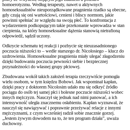
homoerotyzmu. Według terapeuty, nawet u aktywnych
homoseksualistów nieuporządkowane pragnienia rzadko są obecne,
gdy czują się oni wartościowi, cenieni i bliscy normom, jakie
powinni spełniać ze względu na swoją płeć. To konfrontacja z
wydarzeniem podkopującym takie przekonanie wprowadza w stan
cierpienia, na który homoseksualne dążenia stanowią nietrafioną
odpowiedź, sądził uczony.
Odkrycie schematu tej reakcji i pozbycie się nieuzasadnionego
poczucia niższości to – wedle starszego dr. Nicolosiego – klucz do
uzdrowienia. Homoseksualne pragnienia miały ulegać złagodzeniu
dzięki budowaniu poczucia pewności siebie i bezpiecznej
przynależności do własnej grupy płciowej.
Zbudowana wokół takich założeń terapia rzeczywiście pomogła
wielu osobom, w tym księdzu Bobowi. Jak wspominał kapłan,
dzięki pracy z doktorem Nicolosim udało mu się odkryć źródło
pociągu do osób tej samej płci i bolesne poczucie niższości wobec
innych mężczyzn. Nauczył się jednak nad nimi panować, a ich
intensywność uległa znacznemu osłabieniu. Kapłan wyznawał, że
nauczył się nawiązywać i poprawnie przeżywać relacje z innymi
mężczyznami, z czym wcześniej radził sobie znacznie gorzej.
„Jestem żywym dowodem na to, że ten program działa”, uważa
duchowny.