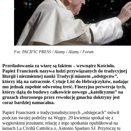
Fot. PACIFIC PRESS / Alamy / Alamy / Forum
Prześladowania za wiarę są faktem – wewnątrz Kościoła.
Papież Franciszek nazywa ludzi przywiązanych do tradycyjnej
liturgii i niezmiennej nauki Tradycji mianem „odstępców”,
którzy idą na zatracenie. Cytuje List do Hebrajczyków, nadając
mu jednak zupełnie odwrotną treść. Finezyjna perwersja tych,
którzy dążą do budowy całkowicie nowego „katolicyzmu” na
gruzach zburzonego przez rewolucję gmachu doktryny jest
coraz bardziej namacalna.
Papież Franciszek o tradycjonalistycznych „odstępcach” mówił
podczas swojej podróży na Węgry. 29 kwietnia spotkał się z
węgierskimi jezuitami; relację z tego spotkania opublikował na
łamach La Civiltà Cattolica o. Antonio Spadaro SJ. Przytoczę tu