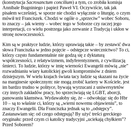
(konstytucja
Sacrosanctum concilium
) a tym, co zrobiła komisja
Annibale Bugniniego i papież Paweł VI. Oczywiście, tak jak
pisałem wcześniej, w sporze nie chodzi wyłącznie o liturgię, o czym
mówił też Franciszek. Chodzi w ogóle o „sprzeciw” wobec Soboru,
to znaczy – jak wiemy – wobec tego w Soborze czy raczej jego
interpretacji, co wielu postrzega jako zerwanie z Tradycją i ukłon w
stronę nowoczesności.
Kim są w praktyce ludzie, którzy uprawiają takie – by zestawić dwa
słowa Franciszka w jedno pojęcie – odstępcze wstecznictwo? To ci,
którzy często fundamentalnie nie godzą się z dyktaturą
współczesności, z relatywizmem, indyferentyzmem, z cywilizacją
śmierci. To ludzie, którzy w imię wierności Ewangelii mówią „nie”
rozwadnianiu wiary katolickiej gwoli kompromisów z dniem
dzisiejszym. W wielu krajach świata tacy ludzie są skazani na życie
na marginesie społecznym: nie mogą zrobić kariery w Kościele, jest
im bardzo trudno w polityce, bywają wyrzucani z uniwersytetów
czy innych zakładów pracy, bo sprzeciwiają się LGBT, aborcji,
panowaniu kłamstwa. Wydawałoby się, że – odwołując się do Hbr
10 – są to właśnie ci, którzy są „wierni nowemu objawieniu”, to
znaczy Ewangelii. Dla Franciszka jednak są to „odstępcy”.
Zastanawiam się: od czego odstępują? By użyć treści greckiego
oryginału: przed czym ci katolicy tradycyjni „uciekają chyłkiem”?
Przed Soborem?