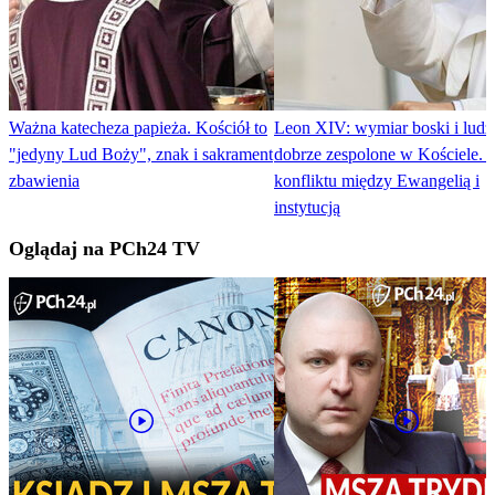
Ważna katecheza papieża. Kościół to
Leon XIV: wymiar boski i ludz
"jedyny Lud Boży", znak i sakrament
dobrze zespolone w Kościele. 
zbawienia
konfliktu między Ewangelią i
instytucją
Oglądaj na PCh24 TV