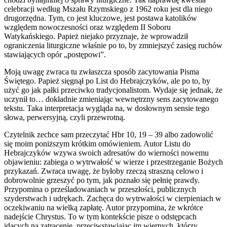
celebracji według Mszału Rzymskiego z 1962 roku jest dla niego
drugorzędna. Tym, co jest kluczowe, jest postawa katolików
względem nowoczesności oraz względem II Soboru
Watykańskiego. Papież niejako przyznaje, że wprowadził
ograniczenia liturgiczne właśnie po to, by zmniejszyć zasięg ruchów
stawiających opór „postępowi”.
Moją uwagę zwraca tu zwłaszcza sposób zacytowania Pisma
Świętego. Papież sięgnął po List do Hebrajczyków, ale po to, by
użyć go jak pałki przeciwko tradycjonalistom. Wydaje się jednak, że
uczynił to… dokładnie zmieniając wewnętrzny sens zacytowanego
tekstu. Taka interpretacja wygląda na, w dosłownym sensie tego
słowa, perwersyjną, czyli przewrotną.
Czytelnik zechce sam przeczytać Hbr 10, 19 – 39 albo zadowolić
się moim poniższym krótkim omówieniem. Autor Listu do
Hebrajczyków wzywa swoich adresatów do wierności nowemu
objawieniu: zabiega o wytrwałość w wierze i przestrzeganie Bożych
przykazań. Zwraca uwagę, że byłoby rzeczą straszną celowo i
dobrowolnie grzeszyć po tym, jak poznało się pełnię prawdy.
Przypomina o prześladowaniach w przeszłości, publicznych
szyderstwach i udrękach. Zachęca do wytrwałości w cierpieniach w
oczekiwaniu na wielką zapłatę. Autor przypomina, że wkrótce
nadejście Chrystus. To w tym kontekście pisze o odstępcach
idących na zatracenie, przeciwstawiając im wiernych, którzy