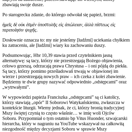
zbawiają swoje dusze.
Po starogrecku zdanie, do którego odwołał się papież, brzmi:
ἡμεῖς δὲ οὐκ ἐσμὲν ὑποστολῆς εἰς ἀπώλειαν, ἀλλὰ πίστεως εἰς
περιποίησιν ψυχῆς.
Dosłownie oznacza to: my nie jesteśmy [ludźmi] uciekania chyłkiem
ku zatraceniu, ale [ludźmi] wiary ku zachowaniu duszy.
Podsumowując, Hbr 10,39 stawia przed czytelnikiem jasną
alternatywę: są tacy, którzy nie przestrzegają Bożego objawienia,
celowo grzeszą, odrzucają prawa Chrystusa – i oni pójdą do piekła.
Są tacy, którzy pomimo prześladowań trwają w objawionej im
wierze i przestrzegają nowych praw – ich czeka z kolei zbawienie.
Będziemy te dwie grupy nazywać odpowiednio „odstępcami” oraz
„wytrwałymi”.
W wypowiedzi papieża Franciszka „odstępcami” są ci katolicy,
którzy stawiają „opór” II Soborowi Watykańskiemu, zwłaszcza w
kontekście liturgii. Wiemy jednak, że ci, którzy bronią tradycyjnej
Mszy świętej czynią to często właśnie… w imię woli Ojców
Soboru. Przypomniał o tym ostatnio bp Vitus Huonder, szwajcarski
hierarcha, który w nagraniu na YouTube wskazywał na całkowitą
niezgodność między decyzjami Soboru w sprawie Mszy