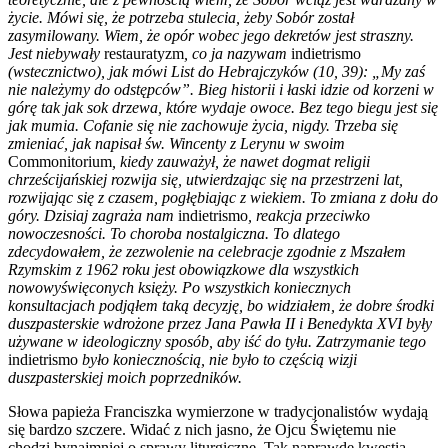
życie. Mówi się, że potrzeba stulecia, żeby Sobór został
zasymilowany. Wiem, że opór wobec jego dekretów jest straszny.
Jest niebywały
restauratyzm
, co ja nazywam
indietrismo
(wstecznictwo), jak mówi List do Hebrajczyków (10, 39): „My zaś
nie należymy do odstępców”. Bieg historii i łaski idzie od korzeni w
górę tak jak sok drzewa, które wydaje owoce. Bez tego biegu jest się
jak mumia. Cofanie się nie zachowuje życia, nigdy. Trzeba się
zmieniać, jak napisał św. Wincenty z Lerynu w swoim
Commonitorium
, kiedy zauważył, że nawet dogmat religii
chrześcijańskiej rozwija się, utwierdzając się na przestrzeni lat,
rozwijając się z czasem, pogłębiając z wiekiem. To zmiana z dołu do
góry. Dzisiaj zagraża nam
indietrismo
, reakcja przeciwko
nowoczesności. To choroba nostalgiczna. To dlatego
zdecydowałem, że zezwolenie na celebracje zgodnie z Mszałem
Rzymskim z 1962 roku jest obowiązkowe dla wszystkich
nowowyświęconych księży. Po wszystkich koniecznych
konsultacjach podjąłem taką decyzję, bo widziałem, że dobre środki
duszpasterskie wdrożone przez Jana Pawła II i Benedykta XVI były
używane w ideologiczny sposób, aby iść do tyłu. Zatrzymanie tego
indietrismo
było koniecznością, nie było to częścią wizji
duszpasterskiej moich poprzedników.
Słowa papieża Franciszka wymierzone w tradycjonalistów wydają
się bardzo szczere. Widać z nich jasno, że Ojcu Świętemu nie
chodzi bynajmniej o sprawy liturgiczne. Tak naprawdę kwestia