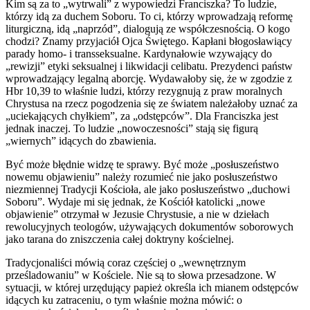
Kim są za to „wytrwali” z wypowiedzi Franciszka? To ludzie,
którzy idą za duchem Soboru. To ci, którzy wprowadzają reformę
liturgiczną, idą „naprzód”, dialogują ze współczesnością. O kogo
chodzi? Znamy przyjaciół Ojca Świętego. Kapłani błogosławiący
parady homo- i transseksualne. Kardynałowie wzywający do
„rewizji” etyki seksualnej i likwidacji celibatu. Prezydenci państw
wprowadzający legalną aborcję. Wydawałoby się, że w zgodzie z
Hbr 10,39 to właśnie ludzi, którzy rezygnują z praw moralnych
Chrystusa na rzecz pogodzenia się ze światem należałoby uznać za
„uciekających chyłkiem”, za „odstępców”. Dla Franciszka jest
jednak inaczej. To ludzie „nowoczesności” stają się figurą
„wiernych” idących do zbawienia.
Być może błędnie widzę te sprawy. Być może „posłuszeństwo
nowemu objawieniu” należy rozumieć nie jako posłuszeństwo
niezmiennej Tradycji Kościoła, ale jako posłuszeństwo „duchowi
Soboru”. Wydaje mi się jednak, że Kościół katolicki „nowe
objawienie” otrzymał w Jezusie Chrystusie, a nie w dziełach
rewolucyjnych teologów, używających dokumentów soborowych
jako tarana do zniszczenia całej doktryny kościelnej.
Tradycjonaliści mówią coraz częściej o „wewnętrznym
prześladowaniu” w Kościele. Nie są to słowa przesadzone. W
sytuacji, w której urzędujący papież określa ich mianem odstępców
idących ku zatraceniu, o tym właśnie można mówić: o