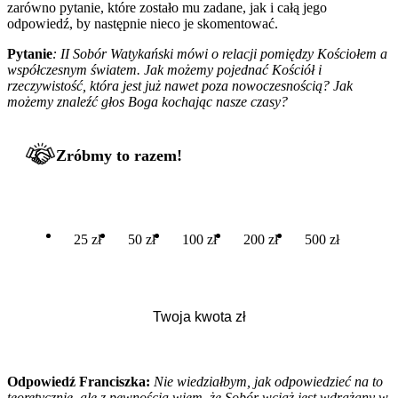
zarówno pytanie, które zostało mu zadane, jak i całą jego
odpowiedź, by następnie nieco je skomentować.
Pytanie
: II Sobór Watykański mówi o relacji pomiędzy Kościołem a
współczesnym światem. Jak możemy pojednać Kościół i
rzeczywistość, która jest już nawet poza nowoczesnością? Jak
możemy znaleźć głos Boga kochając nasze czasy?
Zróbmy to razem!
25 zł
50 zł
100 zł
200 zł
500 zł
Odpowiedź Franciszka:
Nie wiedziałbym, jak odpowiedzieć na to
teoretycznie, ale z pewnością wiem, że Sobór wciąż jest wdrażany w