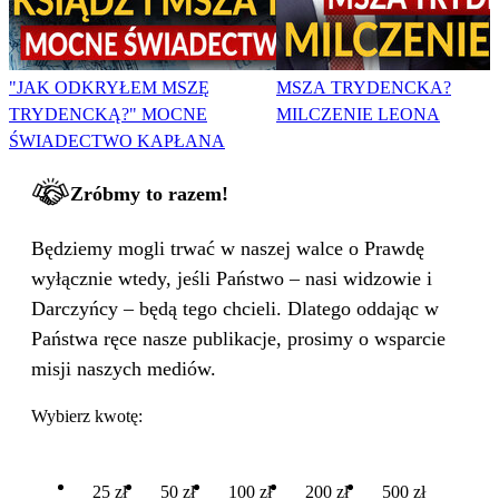
"JAK ODKRYŁEM MSZĘ
MSZA TRYDENCKA?
TRYDENCKĄ?" MOCNE
MILCZENIE LEONA
ŚWIADECTWO KAPŁANA
Zróbmy to razem!
Będziemy mogli trwać w naszej walce o Prawdę
wyłącznie wtedy, jeśli Państwo – nasi widzowie i
Darczyńcy – będą tego chcieli. Dlatego oddając w
Państwa ręce nasze publikacje, prosimy o wsparcie
misji naszych mediów.
Wybierz kwotę:
25 zł
50 zł
100 zł
200 zł
500 zł