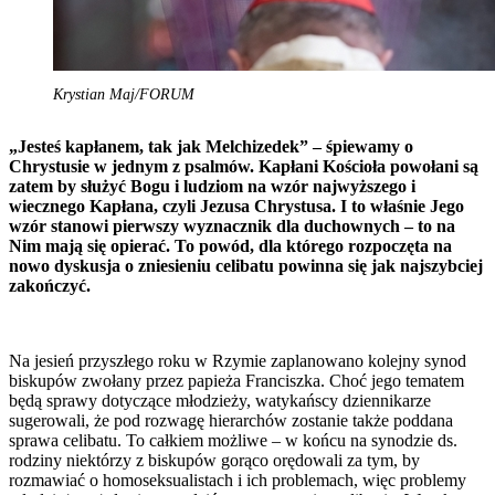
Krystian Maj/FORUM
„Jesteś kapłanem, tak jak Melchizedek” – śpiewamy o
Chrystusie w jednym z psalmów. Kapłani Kościoła powołani są
zatem by służyć Bogu i ludziom na wzór najwyższego i
wiecznego Kapłana, czyli Jezusa Chrystusa. I to właśnie Jego
wzór stanowi pierwszy wyznacznik dla duchownych – to na
Nim mają się opierać. To powód, dla którego rozpoczęta na
nowo dyskusja o zniesieniu celibatu powinna się jak najszybciej
zakończyć.
Na jesień przyszłego roku w Rzymie zaplanowano kolejny synod
biskupów zwołany przez papieża Franciszka. Choć jego tematem
będą sprawy dotyczące młodzieży, watykańscy dziennikarze
sugerowali, że pod rozwagę hierarchów zostanie także poddana
sprawa celibatu. To całkiem możliwe – w końcu na synodzie ds.
rodziny niektórzy z biskupów gorąco orędowali za tym, by
rozmawiać o homoseksualistach i ich problemach, więc problemy