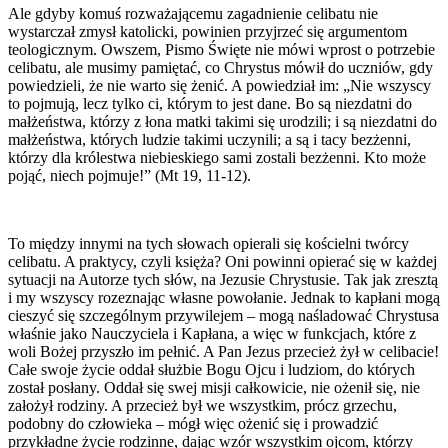
Ale gdyby komuś rozważającemu zagadnienie celibatu nie
wystarczał zmysł katolicki, powinien przyjrzeć się argumentom
teologicznym. Owszem, Pismo Święte nie mówi wprost o potrzebie
celibatu, ale musimy pamiętać, co Chrystus mówił do uczniów, gdy
powiedzieli, że nie warto się żenić. A powiedział im: „Nie wszyscy
to pojmują, lecz tylko ci, którym to jest dane. Bo są niezdatni do
małżeństwa, którzy z łona matki takimi się urodzili; i są niezdatni do
małżeństwa, których ludzie takimi uczynili; a są i tacy bezżenni,
którzy dla królestwa niebieskiego sami zostali bezżenni. Kto może
pojąć, niech pojmuje!” (Mt 19, 11-12).
To między innymi na tych słowach opierali się kościelni twórcy
celibatu. A praktycy, czyli księża? Oni powinni opierać się w każdej
sytuacji na Autorze tych słów, na Jezusie Chrystusie. Tak jak zresztą
i my wszyscy rozeznając własne powołanie. Jednak to kapłani mogą
cieszyć się szczególnym przywilejem – mogą naśladować Chrystusa
właśnie jako Nauczyciela i Kapłana, a więc w funkcjach, które z
woli Bożej przyszło im pełnić. A Pan Jezus przecież żył w celibacie!
Całe swoje życie oddał służbie Bogu Ojcu i ludziom, do których
został posłany. Oddał się swej misji całkowicie, nie ożenił się, nie
założył rodziny. A przecież był we wszystkim, prócz grzechu,
podobny do człowieka – mógł więc ożenić się i prowadzić
przykładne życie rodzinne, dając wzór wszystkim ojcom, którzy