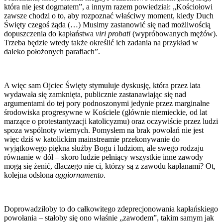
która nie jest dogmatem”, a innym razem powiedział: „Kościołowi
zawsze chodzi o to, aby rozpoznać właściwy moment, kiedy Duch
Święty czegoś żąda (…) Musimy zastanowić się nad możliwością
dopuszczenia do kapłaństwa
viri probati
(wypróbowanych mężów).
Trzeba będzie wtedy także określić ich zadania na przykład w
daleko położonych parafiach”.
A więc sam Ojciec Święty stymuluje dyskusję, która przez lata
wydawała się zamknięta, publicznie zastanawiając się nad
argumentami do tej pory podnoszonymi jedynie przez marginalne
środowiska progresywne w Kościele (głównie niemieckie, od lat
marzące o protestantyzacji katolicyzmu) oraz oczywiście przez ludzi
spoza wspólnoty wiernych. Pomysłem na brak powołań nie jest
więc dziś w katolickim mainstreamie przekonywanie do
wyjątkowego piękna służby Bogu i ludziom, ale swego rodzaju
równanie w dół – skoro ludzie pełniący wszystkie inne zawody
mogą się żenić, dlaczego nie ci, którzy są z zawodu kapłanami? Ot,
kolejna odsłona
aggiornamento
.
Doprowadziłoby to do całkowitego zdeprecjonowania kapłańskiego
powołania – stałoby się ono właśnie „zawodem”, takim samym jak