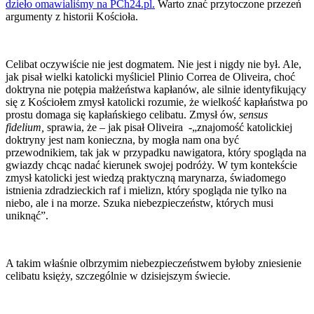
dzieło omawialiśmy na PCh24.pl.
Warto znać przytoczone przezeń
argumenty z historii Kościoła.
Celibat oczywiście nie jest dogmatem. Nie jest i nigdy nie był. Ale,
jak pisał wielki katolicki myśliciel Plinio Correa de Oliveira, choć
doktryna nie potępia małżeństwa kapłanów, ale silnie identyfikujący
się z Kościołem zmysł katolicki rozumie, że wielkość kapłaństwa po
prostu domaga się kapłańskiego celibatu. Zmysł ów,
sensus
fidelium,
sprawia, że – jak pisał Oliveira -„znajomość katolickiej
doktryny jest nam konieczna, by mogła nam ona być
przewodnikiem, tak jak w przypadku nawigatora, który spogląda na
gwiazdy chcąc nadać kierunek swojej podróży. W tym kontekście
zmysł katolicki jest wiedzą praktyczną marynarza, świadomego
istnienia zdradzieckich raf i mielizn, który spogląda nie tylko na
niebo, ale i na morze. Szuka niebezpieczeństw, których musi
uniknąć”.
A takim właśnie olbrzymim niebezpieczeństwem byłoby zniesienie
celibatu księży, szczególnie w dzisiejszym świecie.