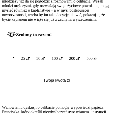
młodzieży też da się pogodzić z rozmowami o celibacie. Wszak
młodzi mężczyźni, gdy rozważają swoje życiowe powołanie, mogą
myśleć również o kapłaństwie – a w myśl postępującej
nowoczesności, trzeba by im taką decyzję ułatwić, pokazując, że
bycie kapłanem nie wiąże się już z żadnymi wyrzeczeniami.
Zróbmy to razem!
25 zł
50 zł
100 zł
200 zł
500 zł
Wznowieniu dyskusji o celibacie pomogły wypowiedzi papieża
Franciszka, który określił niegdyś bezżeństwo mianem „instytucji,