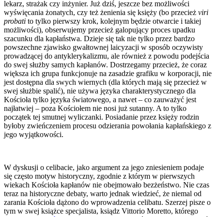
lekarz, strażak czy inżynier. Już dziś, jeszcze bez możliwości
wyświęcania żonatych, czy też żenienia się księży (bo przecież
viri
probati
to tylko pierwszy krok, kolejnym będzie otwarcie i takiej
możliwości), obserwujemy przecież galopujący proces upadku
szacunku dla kapłaństwa. Dzieje się tak nie tylko przez bardzo
powszechne zjawisko gwałtownej laicyzacji w sposób oczywisty
prowadzącej do antyklerykalizmu, ale również z powodu podejścia
do swej służby samych kapłanów. Dostrzegamy przecież, że coraz
większa ich grupa funkcjonuje na zasadzie grafiku w korporacji, nie
jest dostępna dla swych wiernych (dla których mają się przecież w
swej służbie spalić), nie używa języka charakterystycznego dla
Kościoła tylko języka światowego, a nawet – co zauważyć jest
najłatwiej – poza Kościołem nie nosi już sutanny. A to tylko
początek tej smutnej wyliczanki. Posiadanie przez księży rodzin
byłoby zwieńczeniem procesu odzierania powołania kapłańskiego z
jego wyjątkowości.
W dyskusji o celibacie, jako argument za jego zniesieniem podaje
się często motyw historyczny, zgodnie z którym w pierwszych
wiekach Kościoła kapłanów nie obejmowało bezżeństwo. Nie czas
teraz na historyczne debaty, warto jednak wiedzieć, że niemal od
zarania Kościoła dążono do wprowadzenia celibatu. Szerzej pisze o
tym w swej książce specjalista, ksiądz Vittorio Moretto, którego