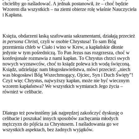
chcieliby go naśladować. A jednak postanowił, że – choć będzie
Wzorem dla wszystkich – na ziemi obierze rolę właśnie Nauczyciela
i Kapłana.
Księża, obdarzeni łaską szafowania sakramentami, działają przecież
in persona Christi,
czyli w osobie Chrystusa! To sam Bóg
przemienia chleb w Ciało i wino w Krew, a kapłańskie dłonie
jedynie w tym pośredniczą. To Pan Jezus nas rozgrzesza, choć w
konfesjonale rozmawia z nami kapłan. To Chrystus chrzci swych
nowych wyznawców, choć to ksiądz polewa ich wodą święconą.
Ksiądz, udzielając nam błogosławieństwa, mówi przecież: „niech
was błogosławi Bóg Wszechmogący, Ojciec, Syn i Duch Święty”!
Czyż więc Chrystus, najwyższy kapłan, może nie być wiecznym
wzorem kapłaństwa? We wszystkich wymiarach Jego życia –
również w celibacie.
Dlatego też powinniśmy jak najprędzej zakończyć dyskusję o
celibacie i poszukać innych sposobów zachęcania młodych
mężczyzn do pójścia za Chrystusem. I naśladowania go we
wszystkich aspektach, bez żadnych wyjątków.