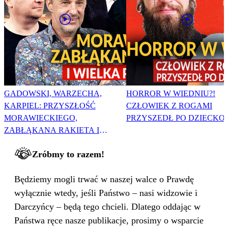
GADOWSKI, WARZECHA,
HORROR W WIEDNIU?!
KARPIEL: PRZYSZŁOŚĆ
CZŁOWIEK Z ROGAMI
MORAWIECKIEGO,
PRZYSZEDŁ PO DZIECKO
ZABŁĄKANA RAKIETA I
WIELKA PODMIANA
Zróbmy to razem!
Będziemy mogli trwać w naszej walce o Prawdę
wyłącznie wtedy, jeśli Państwo – nasi widzowie i
Darczyńcy – będą tego chcieli. Dlatego oddając w
Państwa ręce nasze publikacje, prosimy o wsparcie