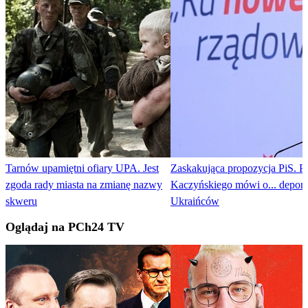
Tarnów upamiętni ofiary UPA. Jest
Zaskakująca propozycja PiS. Pa
zgoda rady miasta na zmianę nazwy
Kaczyńskiego mówi o... deport
skweru
Ukraińców
Oglądaj na PCh24 TV