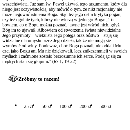
wszechświata. Już sam św. Paweł używał tego argumentu, który dla
niego jest oczywistością, aby mówić o tym, że nikt racjonalny nie
może negować istnienia Boga. Stąd też jego ostra krytyka pogan,
czy też ogólnie tych, którzy nie wierzą w jednego Boga: „To
bowiem, co o Bogu można poznać, jawne jest wśród nich, gdyż
Bóg im to ujawnił. Albowiem od stworzenia świata niewidzialne
Jego przymioty – wiekuista Jego potęga oraz bóstwo – stają się
widzialne dla umysłu przez Jego dzieła, tak że nie mogą się
wymówić od winy. Ponieważ, choć Boga poznali, nie oddali Mu
czci jako Bogu ani Mu nie dziękowali, lecz znikczemnieli w swoich
myślach i zaćmione zostało bezrozumne ich serce. Podając się za
mądrych stali się głupimi.” (
Rz
1, 19-22)
Zróbmy to razem!
25 zł
50 zł
100 zł
200 zł
500 zł