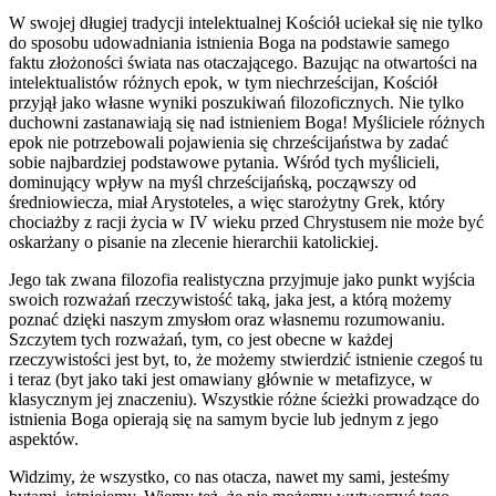
W swojej długiej tradycji intelektualnej Kościół uciekał się nie tylko
do sposobu udowadniania istnienia Boga na podstawie samego
faktu złożoności świata nas otaczającego. Bazując na otwartości na
intelektualistów różnych epok, w tym niechrześcijan, Kościół
przyjął jako własne wyniki poszukiwań filozoficznych. Nie tylko
duchowni zastanawiają się nad istnieniem Boga! Myśliciele różnych
epok nie potrzebowali pojawienia się chrześcijaństwa by zadać
sobie najbardziej podstawowe pytania. Wśród tych myślicieli,
dominujący wpływ na myśl chrześcijańską, począwszy od
średniowiecza, miał Arystoteles, a więc starożytny Grek, który
chociażby z racji życia w IV wieku przed Chrystusem nie może być
oskarżany o pisanie na zlecenie hierarchii katolickiej.
Jego tak zwana filozofia realistyczna przyjmuje jako punkt wyjścia
swoich rozważań rzeczywistość taką, jaka jest, a którą możemy
poznać dzięki naszym zmysłom oraz własnemu rozumowaniu.
Szczytem tych rozważań, tym, co jest obecne w każdej
rzeczywistości jest byt, to, że możemy stwierdzić istnienie czegoś tu
i teraz (byt jako taki jest omawiany głównie w metafizyce, w
klasycznym jej znaczeniu). Wszystkie różne ścieżki prowadzące do
istnienia Boga opierają się na samym bycie lub jednym z jego
aspektów.
Widzimy, że wszystko, co nas otacza, nawet my sami, jesteśmy