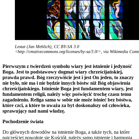
Lestat (Jan Mehlich), CC BY-SA 3.0
<http://creativecommons.org/licenses/by-sa/3.0/>, via Wikimedia Co
Pierwszym z twierdzeń symbolu wiary jest istnienie i jedyność
Boga. Jest to podstawowy dogmat wiary chrześcijańskiej,
prawda prawd. Bóg rzeczywiście jest i jest On jeden, to znaczy
nie było, nie ma i nie będzie innych bóstw niż Bóg objawienia
chrześcijańskiego. Istnienie Boga jest fundamentem wiary, jest
fundamentem religii, należy więc poświęcić trochę czasu temu
zagadnieniu. Religa sama w sobie nie może istnieć bez bóstwa,
które czci, a które to uważa za byt doskonalszy od człowieka,
sprawujący nad nami władzę.
Pochodzenie świata
Do głównych dowodów na istnienie Boga, a także tych, na które
najczęściej powołuje się Kościół, należy samo istnienie i harmonia