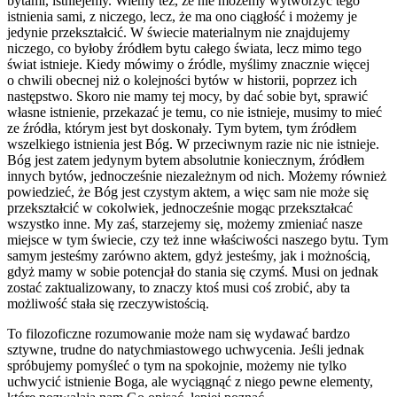
bytami, istniejemy. Wiemy też, że nie możemy wytworzyć tego
istnienia sami, z niczego, lecz, że ma ono ciągłość i możemy je
jedynie przekształcić. W świecie materialnym nie znajdujemy
niczego, co byłoby źródłem bytu całego świata, lecz mimo tego
świat istnieje. Kiedy mówimy o źródle, myślimy znacznie więcej
o chwili obecnej niż o kolejności bytów w historii, poprzez ich
następstwo. Skoro nie mamy tej mocy, by dać sobie byt, sprawić
własne istnienie, przekazać je temu, co nie istnieje, musimy to mieć
ze źródła, którym jest byt doskonały. Tym bytem, tym źródłem
wszelkiego istnienia jest Bóg. W przeciwnym razie nic nie istnieje.
Bóg jest zatem jedynym bytem absolutnie koniecznym, źródłem
innych bytów, jednocześnie niezależnym od nich. Możemy również
powiedzieć, że Bóg jest czystym aktem, a więc sam nie może się
przekształcić w cokolwiek, jednocześnie mogąc przekształcać
wszystko inne. My zaś, starzejemy się, możemy zmieniać nasze
miejsce w tym świecie, czy też inne właściwości naszego bytu. Tym
samym jesteśmy zarówno aktem, gdyż jesteśmy, jak i możnością,
gdyż mamy w sobie potencjał do stania się czymś. Musi on jednak
zostać zaktualizowany, to znaczy ktoś musi coś zrobić, aby ta
możliwość stała się rzeczywistością.
To filozoficzne rozumowanie może nam się wydawać bardzo
sztywne, trudne do natychmiastowego uchwycenia. Jeśli jednak
spróbujemy pomyśleć o tym na spokojnie, możemy nie tylko
uchwycić istnienie Boga, ale wyciągnąć z niego pewne elementy,