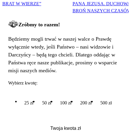
BRAT W WIERZE”
PANA JEZUSA. DUCHOWA
BROŃ NASZYCH CZASÓW
Zróbmy to razem!
Będziemy mogli trwać w naszej walce o Prawdę
wyłącznie wtedy, jeśli Państwo – nasi widzowie i
Darczyńcy – będą tego chcieli. Dlatego oddając w
Państwa ręce nasze publikacje, prosimy o wsparcie
misji naszych mediów.
Wybierz kwotę:
25 zł
50 zł
100 zł
200 zł
500 zł