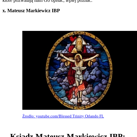
które pozwalają nam Go opisać, lepiej poznać.
x. Mateusz Markiewicz IBP
Żrodło: youtube.com/Blessed Trinity Orlando FL
Ksiądz Mateusz Markiewicz IBP: