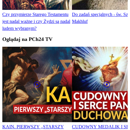
Czy przymierze Starego Testamentu
Do zadań specjalnych - św. Sza
jest nadal ważne i czy Żydzi są nadal
Makhluf
ludem wybranym?
Oglądaj na PCh24 TV
KAIN. PIERWSZY „STARSZY
CUDOWNY MEDALIK I SE