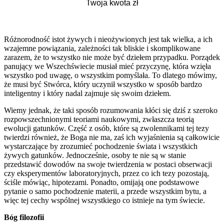
Różnorodność istot żywych i nieożywionych jest tak wielka, a ich
wzajemne powiązania, zależności tak bliskie i skomplikowane
zarazem, że to wszystko nie może być dziełem przypadku. Porządek
panujący we Wszechświecie musiał mieć przyczynę, która wzięła
wszystko pod uwagę, o wszystkim pomyślała. To dlatego mówimy,
że musi być Stwórca, który uczynił wszystko w sposób bardzo
inteligentny i który nadal zajmuje się swoim dziełem.
Wiemy jednak, że taki sposób rozumowania kłóci się dziś z szeroko
rozpowszechnionymi teoriami naukowymi, zwłaszcza teorią
ewolucji gatunków. Część z osób, które są zwolennikami tej tezy
twierdzi również, że Boga nie ma, zaś ich wyjaśnienia są całkowicie
wystarczające by zrozumieć pochodzenie świata i wszystkich
żywych gatunków. Jednocześnie, osoby te nie są w stanie
przedstawić dowodów na swoje twierdzenia w postaci obserwacji
czy eksperymentów laboratoryjnych, przez co ich tezy pozostają,
ściśle mówiąc, hipotezami. Ponadto, omijają one podstawowe
pytanie o samo pochodzenie materii, a przede wszystkim bytu, a
więc tej cechy wspólnej wszystkiego co istnieje na tym świecie.
Bóg filozofii