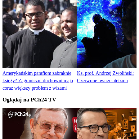
Amerykańskim parafiom zabraknie
Ks. prof. Andrzej Zwoliński:
księży? Zagraniczni duchowni mają
Czerwone twarze ateizmu
coraz większy problem z wizami
Oglądaj na PCh24 TV