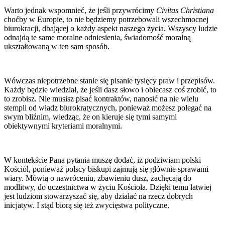
Warto jednak wspomnieć, że jeśli przywrócimy
Civitas Christiana
choćby w Europie, to nie będziemy potrzebowali wszechmocnej
biurokracji, dbającej o każdy aspekt naszego życia. Wszyscy ludzie
odnajdą te same moralne odniesienia, świadomość moralną
ukształtowaną w ten sam sposób.
Wówczas niepotrzebne stanie się pisanie tysięcy praw i przepisów.
Każdy będzie wiedział, że jeśli dasz słowo i obiecasz coś zrobić, to
to zrobisz. Nie musisz pisać kontraktów, nanosić na nie wielu
stempli od władz biurokratycznych, ponieważ możesz polegać na
swym bliźnim, wiedząc, że on kieruje się tymi samymi
obiektywnymi kryteriami moralnymi.
W kontekście Pana pytania muszę dodać, iż podziwiam polski
Kościół, ponieważ polscy biskupi zajmują się głównie sprawami
wiary. Mówią o nawróceniu, zbawieniu dusz, zachęcają do
modlitwy, do uczestnictwa w życiu Kościoła. Dzięki temu łatwiej
jest ludziom stowarzyszać się, aby działać na rzecz dobrych
inicjatyw. I stąd biorą się też zwycięstwa polityczne.