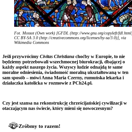
Fot. Mossot (Own work) [GFDL (http://www.gnu.org/copyleft/fdl.html
CC BY-SA 3.0 (http://creativecommons.org/licenses/by-sa/3.0)], via
Wikimedia Commons
Jeśli przywrócimy
Civitas Christiana
choćby w Europie, to nie
będziemy potrzebowali wszechmocnej biurokracji, dbającej o
każdy aspekt naszego życia. Wszyscy ludzie odnajdą te same
moralne odniesienia, świadomość moralną ukształtowaną w ten
sam sposób – mówi Anna Maria Czerny, rumuńska lekarka i
działaczka katolicka w rozmowie z PCh24.pl.
Czy jest szansa na rekonstrukcję chrześcijańskiej cywilizacji w
otaczającym nas świecie, który mieni się nowoczesnym?
Zróbmy to razem!