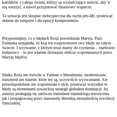
katolików z całego świata, którzy są wystarczająco naiwni, aby w
nią wierzyć, a nawet przyjmować finansowe wsparcie.
Ta sytuacja jest skrajnie niebezpieczna dla ruchu
pro-life
, ponieważ
skłania do ustępstw i akceptacji kompromisów.
Przypomnijmy, co o błędach Rosji powiedziała Maryja. Pani
Fatimska oznajmiła, że kraj ten rozprzestrzeni swe błędy na całym
świecie. I wyzwanie, z którym teraz mamy do czynienia – marksizm
kulturowy – to jest właśnie dzisiejsze oblicze wspomnianych przez
Maryję błędów.
Matka Boża nie mówiła w Fatimie o liberalizmie, modernizmie,
masonerii ani islamie, które też są, oczywiście wyzwaniami. Ale
prawdopodobnie nie wspomniała o nich, ponieważ wszystkie te
błędy są elementami sowieckiej strategii globalnej dominacji. Jej
autorzy posługują się zarówno metodami islamskiego terroryzmu,
jak i propagowaną przez masonerię liberalną mentalnością rewolucji
francuskiej.