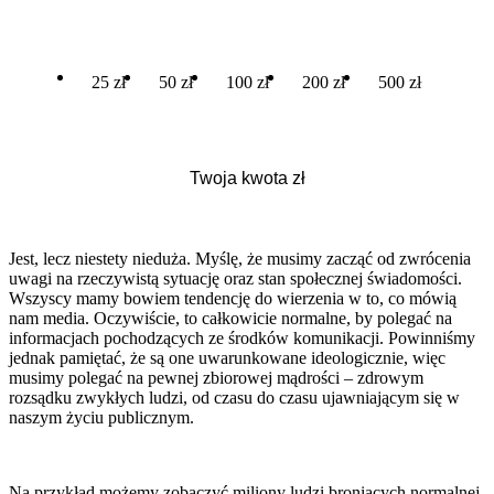
25 zł
50 zł
100 zł
200 zł
500 zł
Jest, lecz niestety nieduża. Myślę, że musimy zacząć od zwrócenia
uwagi na rzeczywistą sytuację oraz stan społecznej świadomości.
Wszyscy mamy bowiem tendencję do wierzenia w to, co mówią
nam media. Oczywiście, to całkowicie normalne, by polegać na
informacjach pochodzących ze środków komunikacji. Powinniśmy
jednak pamiętać, że są one uwarunkowane ideologicznie, więc
musimy polegać na pewnej zbiorowej mądrości – zdrowym
rozsądku zwykłych ludzi, od czasu do czasu ujawniającym się w
naszym życiu publicznym.
Na przykład możemy zobaczyć miliony ludzi broniących normalnej