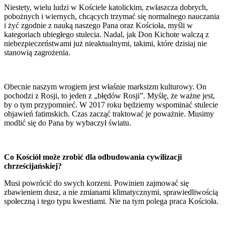
Niestety, wielu ludzi w Kościele katolickim, zwłaszcza dobrych,
pobożnych i wiernych, chcących trzymać się normalnego nauczania
i żyć zgodnie z nauką naszego Pana oraz Kościoła, myśli w
kategoriach ubiegłego stulecia. Nadal, jak Don Kichote walczą z
niebezpieczeństwami już nieaktualnymi, takimi, które dzisiaj nie
stanowią zagrożenia.
Obecnie naszym wrogiem jest właśnie marksizm kulturowy. On
pochodzi z Rosji, to jeden z „błędów Rosji”. Myślę, że ważne jest,
by o tym przypomnieć. W 2017 roku będziemy wspominać stulecie
objawień fatimskich. Czas zacząć traktować je poważnie. Musimy
modlić się do Pana by wybaczył światu.
Co Kościół może zrobić dla odbudowania cywilizacji
chrześcijańskiej?
Musi powrócić do swych korzeni. Powinien zajmować się
zbawieniem dusz, a nie zmianami klimatycznymi, sprawiedliwością
społeczną i tego typu kwestiami. Nie na tym polega praca Kościoła.