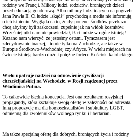
rodziny we Francji. Miliony ludzi, rodziców, broniących dzieci
przed edukacją genderową. Albo miliony ludzi idących na pogrzeb
Jana Pawła II. Ci ludzie „skądś” przychodzą a media nie informują
o ich istnieniu. Wygląda na to, że dysponenci środków przekazu
chcą abyśmy byli zaskoczeni, zupełnie jak na widok kosmitów.
Wcześniej nikt nam nie powiedział, iż ci ludzie w ogóle istnieją!
Kazano nam wierzyć, że jesteśmy ostatni. Tymczasem jest
zdecydowanie inaczej, i to nie tylko na Zachodzie, ale także w
Europie Środkowo-Wschodniej czy Afryce. W wielu miejscach na
świecie istnieją bardzo duże i potężne fortece Kościoła katolickiego.
Wielu upatruje nadziei na odnowienie cywilizacji
chrześcijańskiej na Wschodzie, w Rosji rządzonej przez
Władimira Putina.
To całkowicie błędna koncepcja. Jest ona rezultatem rosyjskiej
propagandy, która kształtuje swoją ofertę w zależności od adresata.
Inną propozycję ma dla homoseksualistów i subkultury LGBT,
odmienną dla zwolenników wolnego rynku i libertarian.
Ma także specjalną ofertę dla dobrych, broniących życia i rodziny