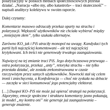
polaryzacyjny w polskich mediach społecznościowych przestał
działać. „Narracja »albo my, albo katastrofa« – traci skuteczność” –
napisali analitycy kolektywu w swoim raporcie.
Dalej czytamy:
Komentarze masowo odrzucały przekaz oparty na strachu i
polaryzacji. Większość użytkowników nie chciała wybierać między
„mniejszym złem”, tylko szukała alternatyw.
Zarówno KO, jak i PiS utraciły monopol na uwagę. Kandydaci tych
partii byli najczęściej komentowani – ale też najczęściej
krytykowani. Ich treści nie generowały trwałego zaangażowania.
Najwięcej na tej zmianie traci PiS. Jego dotychczasowa przewaga –
ostra polaryzacja, przekaz „anty”, retoryka strachu – nie tylko
przestała działać, ale została zrekonstruowana w czasie
rzeczywistym przez samych użytkowników. Nawrocki stał się celem
ironii i zniechęcenia, a Konfederacja — choć nie zyskała na debacie
— zaczęła w sieci konsumować jego potencjalny elektorat.
[…]
Duopol KO–PiS nie może już opierać strategii na polaryzacji.
Algorytmy, emocje społeczne i struktura komentarzy jasno pokazują,
że model „my kontra oni” nie generuje już zaangażowania –
generuje znużenie.