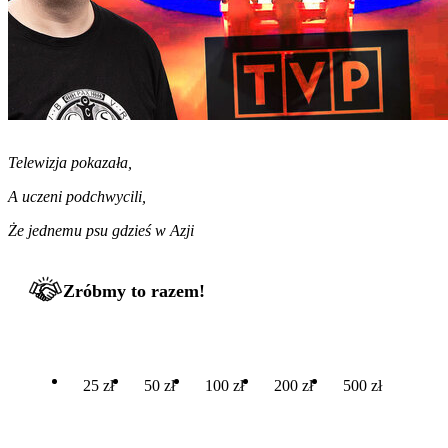
Telewizja pokazała,
A uczeni podchwycili,
Że jednemu psu gdzieś w Azji
Zróbmy to razem!
25 zł
50 zł
100 zł
200 zł
500 zł