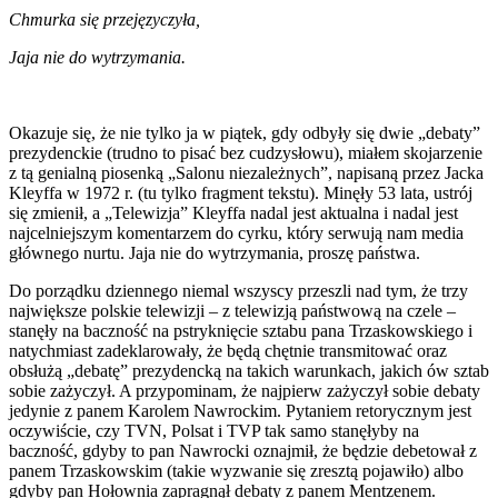
Chmurka się przejęzyczyła,
Jaja nie do wytrzymania.
Okazuje się, że nie tylko ja w piątek, gdy odbyły się dwie „debaty”
prezydenckie (trudno to pisać bez cudzysłowu), miałem skojarzenie
z tą genialną piosenką „Salonu niezależnych”, napisaną przez Jacka
Kleyffa w 1972 r. (tu tylko fragment tekstu). Minęły 53 lata, ustrój
się zmienił, a „Telewizja” Kleyffa nadal jest aktualna i nadal jest
najcelniejszym komentarzem do cyrku, który serwują nam media
głównego nurtu. Jaja nie do wytrzymania, proszę państwa.
Do porządku dziennego niemal wszyscy przeszli nad tym, że trzy
największe polskie telewizji – z telewizją państwową na czele –
stanęły na baczność na pstryknięcie sztabu pana Trzaskowskiego i
natychmiast zadeklarowały, że będą chętnie transmitować oraz
obsłużą „debatę” prezydencką na takich warunkach, jakich ów sztab
sobie zażyczył. A przypominam, że najpierw zażyczył sobie debaty
jedynie z panem Karolem Nawrockim. Pytaniem retorycznym jest
oczywiście, czy TVN, Polsat i TVP tak samo stanęłyby na
baczność, gdyby to pan Nawrocki oznajmił, że będzie debetował z
panem Trzaskowskim (takie wyzwanie się zresztą pojawiło) albo
gdyby pan Hołownia zapragnął debaty z panem Mentzenem.