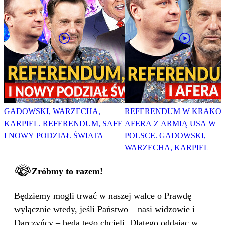
GADOWSKI, WARZECHA,
REFERENDUM W KRAKOW
KARPIEL. REFERENDUM, SAFE
AFERA Z ARMIĄ USA W
I NOWY PODZIAŁ ŚWIATA
POLSCE. GADOWSKI,
WARZECHA, KARPIEL
Zróbmy to razem!
Będziemy mogli trwać w naszej walce o Prawdę
wyłącznie wtedy, jeśli Państwo – nasi widzowie i
Darczyńcy – będą tego chcieli. Dlatego oddając w