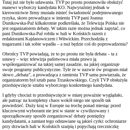
Tutaj już nie było udawania. TVP po prostu postanowiła obsłużyć
manewr wyborczy kandydata KO. Najwyraźniej jednak w
kierownictwie firmy musiała istnieć świadomość podejmowanego
ryzyka, skoro prowadząca w imieniu TVP pani Joanna
Dunikowska-Paź kilkakrotnie podkreślała, że Telewizja Polska nie
jest organizatorem debaty. W takim razie można jednak zapytać, co
pani Dunikowska-Paź robiła w hali w Końskich razem z
redaktorami Kajdanowiczem i Witwickim. Przechodziła z
tragarzami i tak sobie wpadła – a nuż będzie coś do poprowadzenia?
Obrońcy TVP powiadają, że to po prostu nie była debata – ta z
ustawy – więc telewizja państwowa miała prawo ją
współorganizować na takiej samej zasadzie, na jakiej organizuje
swoje programy publicystyczne. Tyle że w nazwie ów program miał
słowo „debata”, a prowadząca z ramienia TVP sama powtarzała, że
organizatorem był sztab pana Trzaskowskiego. Czyli TVP obsłużyła
przedsięwzięcie sztabu wyborczego konkretnego kandydata.
I gdyby chociaż to przedsięwzięcie w miarę poważnie wyglądało,
ale patrząc na kompletny chaos wokół niego nie sposób tak
powiedzieć. Duży kraj w Europie na trochę ponad miesiąc przed
kluczowymi wyborami nie jest w stanie w cywilizowany i
uporządkowany sposób zorganizować debaty pomiędzy
kandydatami, a zamiast tego odstawiane są jakieś cyrki: ochroniarze
przy drzwiach hali w Końskich szarpią i popychają rzeczniczkę