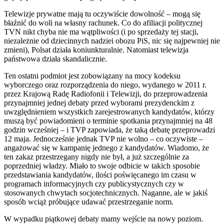
Telewizje prywatne mają tu oczywiście dowolność – mogą się
błaźnić do woli na własny rachunek. Co do afiliacji politycznej
TVN nikt chyba nie ma wątpliwości (i po sprzedaży tej stacji,
niezależnie od dziecinnych nadziei obozu PiS, nic się najpewniej nie
zmieni), Polsat działa koniunkturalnie. Natomiast telewizja
państwowa działa skandalicznie.
Ten ostatni podmiot jest zobowiązany na mocy kodeksu
wyborczego oraz rozporządzenia do niego, wydanego w 2011 r.
przez Krajową Radę Radiofonii i Telewizji, do przeprowadzenia
przynajmniej jednej debaty przed wyborami prezydenckim z
uwzględnieniem wszystkich zarejestrowanych kandydatów, którzy
muszą być powiadomieni o terminie spotkania przynajmniej na 48
godzin wcześniej – i TVP zapowiada, że taką debatę przeprowadzi
12 maja. Jednocześnie jednak TVP nie wolno – co oczywiste –
angażować się w kampanię jednego z kandydatów. Wiadomo, że
ten zakaz przestrzegany nigdy nie był, a już szczególnie za
poprzedniej władzy. Miało to swoje odbicie w takich sposobie
przedstawiania kandydatów, ilości poświęcanego im czasu w
programach informacyjnych czy publicystycznych czy w
stosowanych chwytach socjotechnicznych. Naganne, ale w jakiś
sposób wciąż próbujące udawać przestrzeganie norm.
W wypadku piątkowej debaty mamy wejście na nowy poziom.