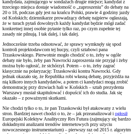
kandydata, zajmującego w sondażach drugie miejsce; kandydat z
trzeciego miejsca dostaje wiadomość o „zaproszeniu” do debaty na
20 o 18, podczas gdy jest na krańcu Polski, prawie 4 godziny jazdy
od Końskich; dziennikarze prowadzący debatę najpierw ogłaszają,
że w turach pytań dowolnych każdy kandydat będzie mógł zadać
konkretnej innej osobie pytanie tylko raz, po czym zupełnie tej
zasady nie pilnują. I tak dalej, i tak dalej.
Jednocześnie trzeba odnotować, że sprawy wymknęły się spod
kontroli projektodawcom tej hucpy, czyli sztabowi pana
Trzaskowskiego. Pierwotnie mogło chodzić o to, żeby w ogóle
debaty nie było, żeby pan Nawrocki zaproszenia nie przyjął i żeby
można było ogłosić, że stchórzył. Potem – o to, żeby zagrać
klasycznie na polaryzację: Trzaskowski kontra Nawrocki. Gdy
jednak okazało się, że Republika robi własną debatę, przyjeżdża na
nią kilkoro innych kandydatów, a potem ci kandydaci mogą zrobić
demonstrację przy drzwiach hali w Końskich – sztab prezydenta
Warszawy musiał skapitulować i dopuścić ich do studia. Jak się
okazało – z poważnymi skutkami.
Nie chodzi tylko o to, że pan Trzaskowski był atakowany z wielu
stron. Bardziej nawet chodzi o to, że – jak przeanalizował i
ogłosił
Europejski Kolektyw Analityczny Res Futura (zajmujący się bardzo
dokładnymi analizami trendów internetowych przy użyciu
nowoczesnego instrumentarium) – pierwszy raz od 2015 r. algorytm