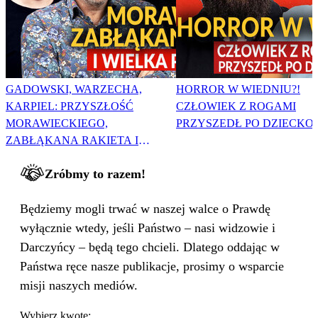
GADOWSKI, WARZECHA,
HORROR W WIEDNIU?!
KARPIEL: PRZYSZŁOŚĆ
CZŁOWIEK Z ROGAMI
MORAWIECKIEGO,
PRZYSZEDŁ PO DZIECKO
ZABŁĄKANA RAKIETA I
WIELKA PODMIANA
Zróbmy to razem!
Będziemy mogli trwać w naszej walce o Prawdę
wyłącznie wtedy, jeśli Państwo – nasi widzowie i
Darczyńcy – będą tego chcieli. Dlatego oddając w
Państwa ręce nasze publikacje, prosimy o wsparcie
misji naszych mediów.
Wybierz kwotę: