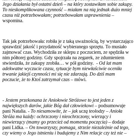
Jego działania był ostatni dzień – na który zostawiłam sobie zakupy.
To nieskomplikowana czynność – miałam na nią jednak dużo mniej
czasu niż potrzebowałam; potrzebowałam usprawnienia
–
wspomina.
Tak jak potrzebowała: robiła je z taką uważnością, by wystarczająco
sprawdzić jakość i przydatność wybieranego sprzętu. To musiało
zajmować czas. Wychodziła ze sklepu z poczuciem, ze spędziła w
nim półtorej godziny. Gdy spojrzała na zegarek, ze zdumieniem
stwierdziła, że zakupy zrobiła… w pół godziny. -
Od lat mam
adekwatne wyczucie czasu, sytuacje bym niewłaściwie oceniła
trwanie jakiejś czynności mi się nie zdarzają. Do dziś mam
poczucie, że to Ktoś zatrzymał czas
–
mówi.
-
Jestem przekonana że Aniołowie Stróżowe to jest jeden z
największych darów, jakie Bóg dał człowiekowi
– podsumowuje
pani Natalia. -
To niesamowite, że – jak uczą teolodzy – Anioła
Stróża ma każdy: ochrzczony i nieochrzczony, wierzący i
niewierzący (mamy go przecież od momentu poczęcia)
– dodaje
pani Lidka. –
On towarzyszy, pomaga, strzeże niezależnie od tego,
czy wiemy o Jego istnieniu i budujemy z Nim relacje czy też nie
­–