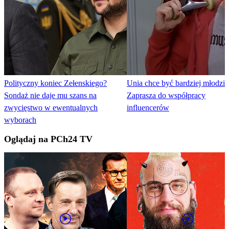
Polityczny koniec Zełenskiego?
Unia chce być bardziej młodzi
Sondaż nie daje mu szans na
Zaprasza do współpracy
zwycięstwo w ewentualnych
influencerów
wyborach
Oglądaj na PCh24 TV