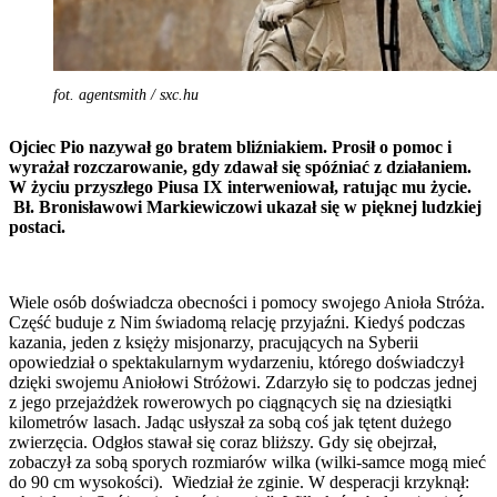
fot. agentsmith / sxc.hu
Ojciec Pio nazywał go bratem bliźniakiem. Prosił o pomoc i
wyrażał rozczarowanie, gdy zdawał się spóźniać z działaniem.
W życiu przyszłego Piusa IX interweniował, ratując mu życie.
Bł. Bronisławowi Markiewiczowi ukazał się w pięknej ludzkiej
postaci.
Wiele osób doświadcza obecności i pomocy swojego Anioła Stróża.
Część buduje z Nim świadomą relację przyjaźni. Kiedyś podczas
kazania, jeden z księży misjonarzy, pracujących na Syberii
opowiedział o spektakularnym wydarzeniu, którego doświadczył
dzięki swojemu Aniołowi Stróżowi. Zdarzyło się to podczas jednej
z jego przejażdżek rowerowych po ciągnących się na dziesiątki
kilometrów lasach. Jadąc usłyszał za sobą coś jak tętent dużego
zwierzęcia. Odgłos stawał się coraz bliższy. Gdy się obejrzał,
zobaczył za sobą sporych rozmiarów wilka (wilki-samce mogą mieć
do 90 cm wysokości). Wiedział że zginie. W desperacji krzyknął: