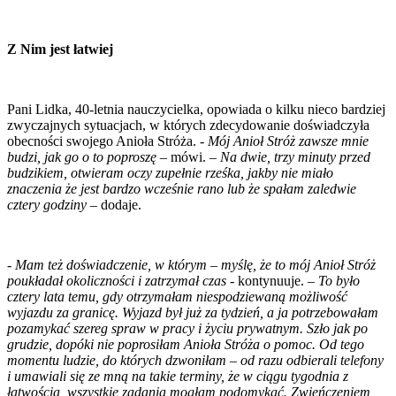
Z Nim jest łatwiej
Pani Lidka, 40-letnia nauczycielka, opowiada o kilku nieco bardziej
zwyczajnych sytuacjach, w których zdecydowanie doświadczyła
obecności swojego Anioła Stróża. -
Mój Anioł Stróż zawsze mnie
budzi, jak go o to poproszę
– mówi. –
Na dwie, trzy minuty przed
budzikiem, otwieram oczy zupełnie rześka, jakby nie miało
znaczenia że jest bardzo wcześnie rano lub że spałam zaledwie
cztery godziny –
dodaje.
-
Mam też doświadczenie, w którym – myślę, że to mój Anioł Stróż
poukładał okoliczności i zatrzymał czas
- kontynuuje. –
To było
cztery lata temu, gdy otrzymałam niespodziewaną możliwość
wyjazdu za granicę. Wyjazd był już za tydzień, a ja potrzebowałam
pozamykać szereg spraw w pracy i życiu prywatnym. Szło jak po
grudzie, dopóki nie poprosiłam Anioła Stróża o pomoc. Od tego
momentu ludzie, do których dzwoniłam – od razu odbierali telefony
i umawiali się ze mną na takie terminy, że w ciągu tygodnia z
łatwością, wszystkie zadania mogłam podomykać. Zwieńczeniem