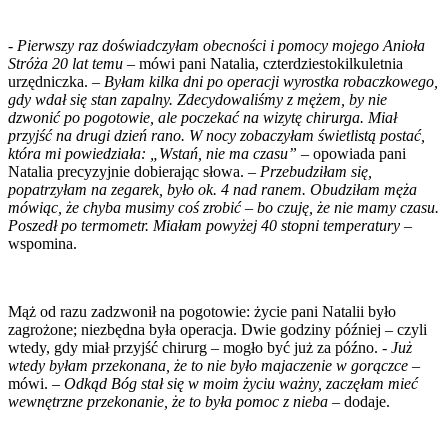
-
Pierwszy raz doświadczyłam obecności i pomocy mojego Anioła
Stróża 20 lat temu
– mówi pani Natalia, czterdziestokilkuletnia
urzędniczka. –
Byłam kilka dni po operacji wyrostka robaczkowego,
gdy wdał się stan zapalny. Zdecydowaliśmy z mężem, by nie
dzwonić po pogotowie, ale poczekać na wizytę chirurga. Miał
przyjść na drugi dzień rano. W nocy zobaczyłam świetlistą postać,
która mi powiedziała: „Wstań, nie ma czasu”
– opowiada pani
Natalia precyzyjnie dobierając słowa. –
Przebudziłam się,
popatrzyłam na zegarek, było ok. 4 nad ranem. Obudziłam męża
mówiąc, że chyba musimy coś zrobić – bo czuję, że nie mamy czasu.
Poszedł po termometr. Miałam powyżej 40 stopni temperatury
–
wspomina.
Mąż od razu zadzwonił na pogotowie: życie pani Natalii było
zagrożone; niezbędna była operacja. Dwie godziny później – czyli
wtedy, gdy miał przyjść chirurg – mogło być już za późno. -
Już
wtedy byłam przekonana, że to nie było majaczenie w gorączce
–
mówi. –
Odkąd Bóg stał się w moim życiu ważny, zaczęłam mieć
wewnętrzne przekonanie, że to była pomoc z nieba ­–
dodaje.