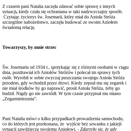
Z czasem pani Natalia zaczęła zdawać sobie sprawę z innych
sytuacji
,
kiedy czuła się ochraniana w taki nadzwyczajny sposób.
Czytając życiorys św. Josemarii, który miał do Anioła Stróża
szczególne nabożeństwo, zaczęła budować ze swoim Aniołem
świadomą relację.
Towarzyszy, by mnie strzec
Św. Josemaria od 1934 r., spotykając się z różnymi osobami w ciągu
dnia, pozdrawiał ich Aniołów Stróżów i polecał im sprawy tych
osób. Wyrobił w sobie zwyczaj puszczania swojego Anioła Stróża
przodem, gdy wchodził przez drzwi. Kiedy zepsuł mu się zegarek i
nie miał środków by go naprawić, prosił Anioła Stróża, żeby go
budził. Nigdy go nie zawiódł. W tym czasie przypisał mu miano
„Zegarmistrzunia”.
Pani Natalia mówi o kilku przypadkach prowadzenia samochodu,
co do których jest przekonana, że wyjście bez szwanku z jakiejś
sytuacji zawdzięcza swojemu Aniołowi. -
Zdarzyło się, że gdy