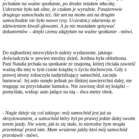
jechałam na ważne spotkanie, po drodze miałam stłuczkę.
Uderzenie było tak silne, że czułam je wyraźnie. Pasażerowie
drugiego samochodu też. Ale ani na moim ani na drugim
samochodzie nie było nawet rysy. Uczestnicy zdarzenia ze
zdziwieniem kiwali głowami. A ja nie musiałam spisywać
dokumentów – dzięki czemu zdążyłam na ważne spotkanie
- mówi.
Do najbardziej niezwykłych należy wydarzenie, jakiego
doświadczyła w pewien mroźny dzień. Jezdnia była oblodzona.
Pani Natalia jechała na spotkanie ze znajomą, której chciała zawieść
ważną dla niej w tym czasie książkę o życiu duchowym. Gdy z
prawej strony zobaczyła nadjeżdżający samochód, zaczęła
hamować. Jej auto sunęło jednak po śliskiej nawierzchni dalej, nie
reagując na przyciskanie hamulca. Nie zawiozę dziś tej książki –
pomyślała, widząc auto jadące na nią – dwa metry obok.
-
Nagle dzieje się coś takiego: mój samochód jest już za
skrzyżowaniem, a samochód który był po prawej jedzie dalej swoim
torem jazdy. Nie wiem, jak to się stało, to nierealne bym mogła
przemknąć przed nim. Mam wrażenie jakby ktoś mój samochód
przestawił
- mówi.