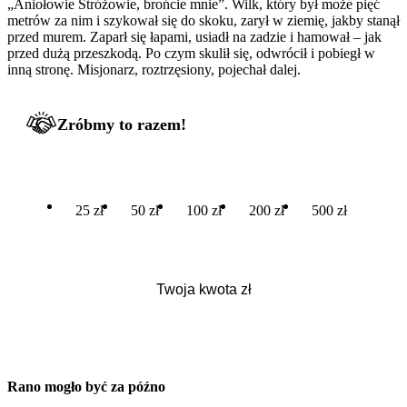
„Aniołowie Stróżowie, brońcie mnie”. Wilk, który był może pięć
metrów za nim i szykował się do skoku, zarył w ziemię, jakby stanął
przed murem. Zaparł się łapami, usiadł na zadzie i hamował – jak
przed dużą przeszkodą. Po czym skulił się, odwrócił i pobiegł w
inną stronę. Misjonarz, roztrzęsiony, pojechał dalej.
Zróbmy to razem!
25 zł
50 zł
100 zł
200 zł
500 zł
Rano mogło być za późno