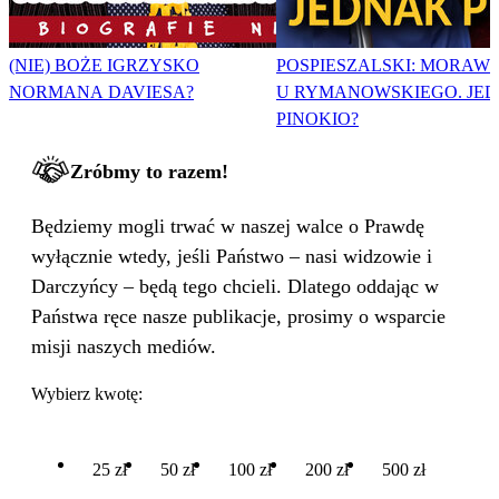
(NIE) BOŻE IGRZYSKO
POSPIESZALSKI: MORAWI
NORMANA DAVIESA?
U RYMANOWSKIEGO. JE
PINOKIO?
Zróbmy to razem!
Będziemy mogli trwać w naszej walce o Prawdę
wyłącznie wtedy, jeśli Państwo – nasi widzowie i
Darczyńcy – będą tego chcieli. Dlatego oddając w
Państwa ręce nasze publikacje, prosimy o wsparcie
misji naszych mediów.
Wybierz kwotę:
25 zł
50 zł
100 zł
200 zł
500 zł