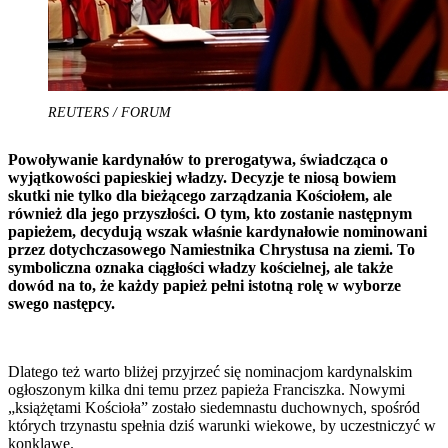
REUTERS / FORUM
Powoływanie kardynałów to prerogatywa, świadcząca o
wyjątkowości papieskiej władzy. Decyzje te niosą bowiem
skutki nie tylko dla bieżącego zarządzania Kościołem, ale
również dla jego przyszłości. O tym, kto zostanie następnym
papieżem, decydują wszak właśnie kardynałowie nominowani
przez dotychczasowego Namiestnika Chrystusa na ziemi. To
symboliczna oznaka ciągłości władzy kościelnej, ale także
dowód na to, że każdy papież pełni istotną rolę w wyborze
swego następcy.
Dlatego też warto bliżej przyjrzeć się nominacjom kardynalskim
ogłoszonym kilka dni temu przez papieża Franciszka. Nowymi
„książętami Kościoła” zostało siedemnastu duchownych, spośród
których trzynastu spełnia dziś warunki wiekowe, by uczestniczyć w
konklawe.