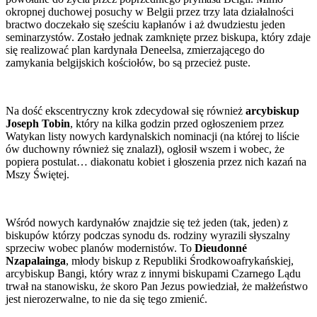
okropnej duchowej posuchy w Belgii przez trzy lata działalności
bractwo doczekało się sześciu kapłanów i aż dwudziestu jeden
seminarzystów. Zostało jednak zamknięte przez biskupa, który zdaje
się realizować plan kardynała Deneelsa, zmierzającego do
zamykania belgijskich kościołów, bo są przecież puste.
Na dość ekscentryczny krok zdecydował się również
arcybiskup
Joseph Tobin
, który na kilka godzin przed ogłoszeniem przez
Watykan listy nowych kardynalskich nominacji (na której to liście
ów duchowny również się znalazł), ogłosił wszem i wobec, że
popiera postulat… diakonatu kobiet i głoszenia przez nich kazań na
Mszy Świętej.
Wśród nowych kardynałów znajdzie się też jeden (tak, jeden) z
biskupów którzy podczas synodu ds. rodziny wyrazili słyszalny
sprzeciw wobec planów modernistów. To
Dieudonné
Nzapalainga
, młody biskup z Republiki Środkowoafrykańskiej,
arcybiskup Bangi, który wraz z innymi biskupami Czarnego Lądu
trwał na stanowisku, że skoro Pan Jezus powiedział, że małżeństwo
jest nierozerwalne, to nie da się tego zmienić.