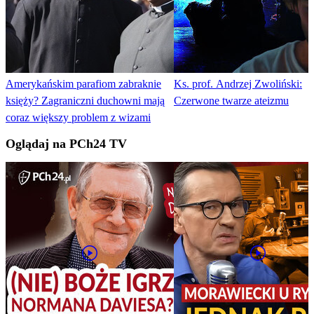
Amerykańskim parafiom zabraknie
Ks. prof. Andrzej Zwoliński:
księży? Zagraniczni duchowni mają
Czerwone twarze ateizmu
coraz większy problem z wizami
Oglądaj na PCh24 TV