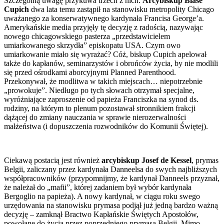
Szczególną uwagę przykuwa trzech z nich.
Arcybiskup Blase
Cupich
dwa lata temu zastąpił na stanowisku metropolity Chicago
uważanego za konserwatywnego kardynała Francisa George’a.
Amerykańskie media przyjęły tę decyzję z radością, nazywając
nowego chicagowskiego pasterza „przedstawicielem
umiarkowanego skrzydła” episkopatu USA. Czym owo
umiarkowanie miało się wyrażać? Cóż, biskup Cupich apelował
także do kapłanów, seminarzystów i obrońców życia, by nie modlili
się przed ośrodkami aborcyjnymi Planned Parenthood.
Przekonywał, że modlitwa w takich miejscach… niepotrzebnie
„prowokuje”. Niedługo po tych słowach otrzymał specjalne,
wyróżniające zaproszenie od papieża Franciszka na synod ds.
rodziny, na którym to plenum pozostawał stronnikiem frakcji
dążącej do zmiany nauczania w sprawie nierozerwalności
małżeństwa (i dopuszczenia rozwodników do Komunii Świętej).
Ciekawą postacią jest również
arcybiskup Josef de Kessel
, prymas
Belgii, zaliczany przez kardynała Danneelsa do swych najbliższych
współpracowników (przypomnijmy, że kardynał Danneels przyznał,
że należał do „mafii”, której zadaniem był wybór kardynała
Bergoglio na papieża). A nowy kardynał, w ciągu roku swego
urzędowania na stanowisku prymasa podjął już jedną bardzo ważną
decyzję – zamknął Bractwo Kapłańskie Świętych Apostołów,
powołane do życia przez poprzedniego prymasa Belgii. Mimo