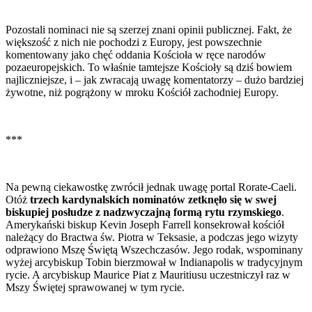
Pozostali nominaci nie są szerzej znani opinii publicznej. Fakt, że
większość z nich nie pochodzi z Europy, jest powszechnie
komentowany jako chęć oddania Kościoła w ręce narodów
pozaeuropejskich. To właśnie tamtejsze Kościoły są dziś bowiem
najliczniejsze, i – jak zwracają uwagę komentatorzy – dużo bardziej
żywotne, niż pogrążony w mroku Kościół zachodniej Europy.
***
Na pewną ciekawostkę zwrócił jednak uwagę portal Rorate-Caeli.
Otóż
trzech kardynalskich nominatów zetknęło się w swej
biskupiej posłudze z nadzwyczajną formą rytu rzymskiego
.
Amerykański biskup Kevin Joseph Farrell konsekrował kościół
należący do Bractwa św. Piotra w Teksasie, a podczas jego wizyty
odprawiono Mszę Świętą Wszechczasów. Jego rodak, wspominany
wyżej arcybiskup Tobin bierzmował w Indianapolis w tradycyjnym
rycie. A arcybiskup Maurice Piat z Mauritiusu uczestniczył raz w
Mszy Świętej sprawowanej w tym rycie.