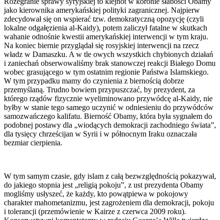
Rozegranie sprawy syryjskiej to klejnot w koronie słabości Obamy
jako kierownika amerykańskiej polityki zagranicznej. Najpierw
zdecydował się on wspierać tzw. demokratyczną opozycję (czyli
lokalne odgałęzienia al-Kaidy), potem zaliczył fatalne w skutkach
wahanie odnośnie kwestii amerykańskiej interwencji w tym kraju.
Na koniec biernie przyglądał się rosyjskiej interwencji na rzecz
władz w Damaszku. A w tle owych wszystkich chybionych działań
i zaniechań obserwowaliśmy brak stanowczej reakcji Białego Domu
wobec grasującego w tym ostatnim regionie Państwa Islamskiego.
W tym przypadku mamy do czynienia z biernością dobrze
przemyślaną. Trudno bowiem przypuszczać, by prezydent, za
którego rządów fizycznie wyeliminowano przywódcę al-Kaidy, nie
byłby w stanie tego samego uczynić w odniesieniu do przywódców
samozwańczego kalifatu. Bierność Obamy, która była sygnałem do
podobnej postawy dla „wiodących demokracji zachodniego świata”,
dla tysięcy chrześcijan w Syrii i w północnym Iraku oznaczała
bezmiar cierpienia.
W tym samym czasie, gdy islam z całą bezwzględnością pokazywał,
do jakiego stopnia jest „religią pokoju”, z ust prezydenta Obamy
mogliśmy usłyszeć, że każdy, kto powątpiewa w pokojowy
charakter mahometanizmu, jest zagrożeniem dla demokracji, pokoju
i tolerancji (przemówienie w Kairze z czerwca 2009 roku).