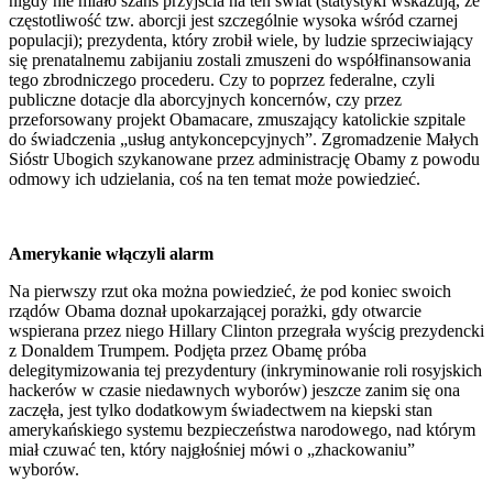
nigdy nie miało szans przyjścia na ten świat (statystyki wskazują, że
częstotliwość tzw. aborcji jest szczególnie wysoka wśród czarnej
populacji); prezydenta, który zrobił wiele, by ludzie sprzeciwiający
się prenatalnemu zabijaniu zostali zmuszeni do współfinansowania
tego zbrodniczego procederu. Czy to poprzez federalne, czyli
publiczne dotacje dla aborcyjnych koncernów, czy przez
przeforsowany projekt Obamacare, zmuszający katolickie szpitale
do świadczenia „usług antykoncepcyjnych”. Zgromadzenie Małych
Sióstr Ubogich szykanowane przez administrację Obamy z powodu
odmowy ich udzielania, coś na ten temat może powiedzieć.
Amerykanie włączyli alarm
Na pierwszy rzut oka można powiedzieć, że pod koniec swoich
rządów Obama doznał upokarzającej porażki, gdy otwarcie
wspierana przez niego Hillary Clinton przegrała wyścig prezydencki
z Donaldem Trumpem. Podjęta przez Obamę próba
delegitymizowania tej prezydentury (inkryminowanie roli rosyjskich
hackerów w czasie niedawnych wyborów) jeszcze zanim się ona
zaczęła, jest tylko dodatkowym świadectwem na kiepski stan
amerykańskiego systemu bezpieczeństwa narodowego, nad którym
miał czuwać ten, który najgłośniej mówi o „zhackowaniu”
wyborów.