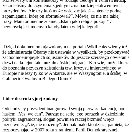
Konserwatywni komentatorzy w rodzaju George’a Willa twierdzą,
że „mieliśmy do czynienia z jednym z najbardziej elokwentnych
prezydentów. Ale czy ktoś może wskazać jakąś sentencję godną
zapamiętania, którą on sformułował?”. Mówią, że nie ma takiej
frazy. Mam odmienne zdanie. „Islam jako religia pokoju” z
pewnością jest mocnym kandydatem w tej kategorii.
Dzięki dokumentom ujawnionym na portalu WikiLeaks wiemy też,
że administracja Obamy nie ustawała w wysiłkach, by przekonywać
zachodnioeuropejskich sojuszników do jeszcze szerszego otwierania
drzwi na kolejne fale muzułmańskiej migracji. Kto wie, może klucz
do poznania przyczyn zaistnienia tzw. kryzysu imigracyjnego w
Europie nie leży tylko w Ankarze, ale w Waszyngtonie, a ściślej, w
Gabinecie Owalnym Białego Domu?
Lider destrukcyjnej zmiany
Odchodzący prezydent inaugurował swoją pierwszą kadencję pod
hasłem „Yes, we can”. Patrząc na serię jego porażek w dziedzinie
polityki zagranicznej, slogan powinien raczej brzmieć wręcz
przeciwnie: „Nie, nie możemy”. Jednak mało kto dzisiaj pamięta, że
rozpoczynając w 2007 roku z ramienia Partii Demokratycznej