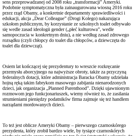
sens przeprowadzanej od 2008 roku „transformacji” Ameryki.
Podobnie symptomatyczna była zainaugurowana wiosną 2016 roku
przez rząd Obamy, a konkretnie departamenty sprawiedliwości i
edukacji, akcja „Dear Colleague” (Drogi Kolego) nakazująca
szkołom publicznym, by korzystanie ze szkolnych toalet odbywało
się wedle zasad ideologii gender („płeć kulturowa”, wedle
samopoczucia w konkretnym dniu), a nie według zasad zdrowego
rozsądku (czyli chłopcy do toalet dla chłopców, a dziewczęta do
toalet dla dziewcząt).
Osiem lat kończącej się prezydentury to wreszcie rozkręcanie
przemysłu aborcyjnego na najwyższe obroty, także za przyczyną
federalnych dotacji, które administracja Baracka Obamy udzielała
hojną ręką takim fabrykom masowego zabijania nienarodzonych
dzieci, jak organizacja „Planned Parenthood”. Dzięki ujawnionym
rozmowom jego funkcjonariuszek, wiemy również to, że zasilania
strumieniami pieniędzy podatników firma zajmuje się też handlem
narządami mordowanych dzieci.
To też jest oblicze Ameryki Obamy – pierwszego czarnoskórego
prezydenta, który zrobił bardzo wiele, by tysiące czarnoskórych