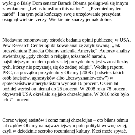
wyścig o Biały Dom senator Barack Obama posługiwał się innym
zawołaniem: „Let us transform this nation” – „Przemieńmy ten
naród”. I na tym polu kończący swoje urzędowanie prezydent
osiągnął wielkie rzeczy. Wielkie nie znaczy jednak dobre.
Niedawno renomowany ośrodek badania opinii publicznej w USA,
Pew Research Center opublikował analizę zatytułowaną: „Jak
prezydentura Baracka Obamy zmieniła Amerykę”. Autorzy analizy
stwierdzają: „gdy chodzi o religijną tożsamość narodu,
najsilniejszym trendem podczas tej prezydentury jest wzrost liczby
tych, którzy nie przyznają się do żadnej religii”. Według raportu
PRC, na początku prezydentury Obamy (2008 r.) odsetek takich
osób (ateistów, agnostyków albo „bezwyznaniowców”) w
społeczeństwie amerykańskim wynosił 16 procent. Osiem lat
później wzrósł on niemal do 25 procent. W 2008 roku 78 procent
obywateli USA określało się jako chrześcijanie. W 2016 roku było
ich 71 procent.
Coraz więcej ateistów i coraz mniej chrześcijan – oto bilans ośmiu
lat rządów Obamy na najważniejszym polu polityki wewnętrznej,
czyli w dziedzinie szeroko rozumianej kultury. Ktoś może spytać,