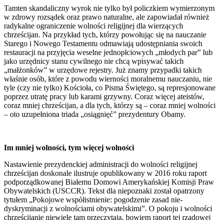
Tamten skandaliczny wyrok nie tylko był policzkiem wymierzonym
w zdrowy rozsądek oraz prawo naturalne, ale zapowiadał również
radykalne ograniczenie wolności religijnej dla wierzących
chrześcijan. Na przykład tych, którzy powołując się na nauczanie
Starego i Nowego Testamentu odmawiają udostępniania swoich
restauracji na przyjęcia weselne jednopłciowych „młodych par” lub
jako urzędnicy stanu cywilnego nie chcą wpisywać takich
„małżonków” w urzędowe rejestry. Już znamy przypadki takich
właśnie osób, które z powodu wierności moralnemu nauczaniu, nie
tyle (czy nie tylko) Kościoła, co Pisma Świętego, są represjonowane
poprzez utratę pracy lub karami grzywny. Coraz więcej ateistów,
coraz mniej chrześcijan, a dla tych, którzy są – coraz mniej wolności
– oto uzupełniona triada „osiągnięć” prezydentury Obamy.
Im mniej wolności, tym więcej wolności
Nastawienie prezydenckiej administracji do wolności religijnej
chrześcijan doskonale ilustruje opublikowany w 2016 roku raport
podporządkowanej Białemu Domowi Amerykańskiej Komisji Praw
Obywatelskich (USCCR). Tekst dla niepoznaki został opatrzony
tytułem „Pokojowe współistnienie: pogodzenie zasad nie-
dyskryminacji z wolnościami obywatelskimi”. O pokoju i wolności
chrześcijanie niewiele tam przeczytają, bowiem raport tej rządowej