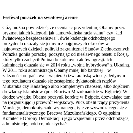
Festiwal porażek na światowej arenie
Cóż, można powiedzieć, że oceniając prezydenturę Obamy przez
pryzmat takich kategorii jak „amerykańska racja stanu” czy „ład
światowego bezpieczeństwa”, dwie kadencje odchodzącego
prezydenta okazały się jednym z najgorszych okresów w
najnowszych dziejach polityki zagranicznej Stanów Zjednoczonych.
Porażka goniła porażkę, poczynając od niesławnego resetu z Rosją,
który tylko zachęcił Putina do kolejnych aktów agresji. Ich
kulminacją okazała się w 2014 roku „wojna hybrydowa” z Ukrainą.
W 2011 roku administracja Obamy mniej lub bardziej – w
zależności od państwa – wspierała tzw. arabską wiosnę. Jedynym
tego rezultatem okazało się zastąpienie dyktatorskich rządów
Mubaraka czy Kadafiego albo kompletnym chaosem, albo dojściem
do władzy islamistów (por. Bractwo Muzułmańskie w Egipcie). W
drodze wyjątku Obama poczynił korektę w Egipcie, dozwalając tam
na (organizując?) przewrót wojskowy. Pucz obalił rządy prezydenta
Mursiego, demokratycznie wybranego, tyle że wywodzącego się z
fundamentalistycznego Bractwa Muzułmańskiego. O egipskim
Komitecie Obrony Demokracji i jego wspieraniu przez odchodzącą
administrację, póki co, nie słychać.