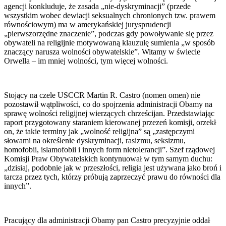
agencji konkluduje, że zasada „nie-dyskryminacji” (przede
wszystkim wobec dewiacji seksualnych chronionych tzw. prawem
równościowym) ma w amerykańskiej jurysprudencji
„pierwszorzędne znaczenie”, podczas gdy powoływanie się przez
obywateli na religijnie motywowaną klauzulę sumienia „w sposób
znaczący narusza wolności obywatelskie”. Witamy w świecie
Orwella – im mniej wolności, tym więcej wolności.
Stojący na czele USCCR Martin R. Castro (nomen omen) nie
pozostawił wątpliwości, co do spojrzenia administracji Obamy na
sprawę wolności religijnej wierzących chrześcijan. Przedstawiając
raport przygotowany staraniem kierowanej przezeń komisji, orzekł
on, że takie terminy jak „wolność religijna” są „zastępczymi
słowami na określenie dyskryminacji, rasizmu, seksizmu,
homofobii, islamofobii i innych form nietolerancji”. Szef rządowej
Komisji Praw Obywatelskich kontynuował w tym samym duchu:
„dzisiaj, podobnie jak w przeszłości, religia jest używana jako broń i
tarcza przez tych, którzy próbują zaprzeczyć prawu do równości dla
innych”.
Pracujący dla administracji Obamy pan Castro precyzyjnie oddał