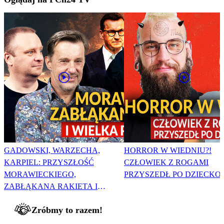
GADOWSKI, WARZECHA,
HORROR W WIEDNIU?!
KARPIEL: PRZYSZŁOŚĆ
CZŁOWIEK Z ROGAMI
MORAWIECKIEGO,
PRZYSZEDŁ PO DZIECKO
ZABŁĄKANA RAKIETA I
WIELKA PODMIANA
Zróbmy to razem!