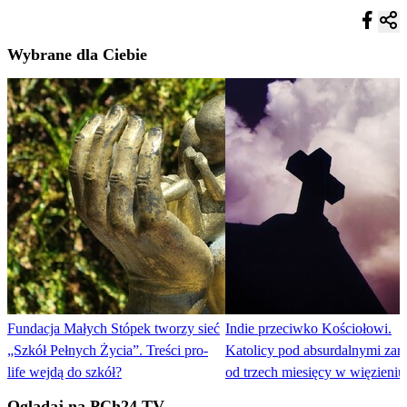
Wybrane dla Ciebie
Fundacja Małych Stópek tworzy sieć
Indie przeciwko Kościołowi.
„Szkół Pełnych Życia”. Treści pro-
Katolicy pod absurdalnymi zar
life wejdą do szkół?
od trzech miesięcy w więzieniu
Oglądaj na PCh24 TV