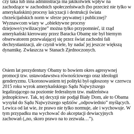
czy taka lub inna administracja ma jakikolwiek wpływ na
zachodzące w zachodnich społeczeństwach (bo przecież nie tylko w
amerykańskim) procesy laicyzacji i destrukcji świata
chrześcijańskich norm w sferze prywatnej i publicznej?
Wyznawcom wiary w „obiektywne procesy
dziejowe/cywilizacyjne” można tylko przypomnieć, iż rząd
amerykański kierowany przez Baracka Obamę nie był biernym
obserwatorem przewalającej się przez świat zachodni fali
dechrystianizacji, ale czynił wiele, by nadać jej jeszcze większą
dynamikę. Zwłaszcza w Stanach Zjednoczonych.
Osiem lat prezydentury Obamy to bowiem okres agresywnej
promocji tzw. ustawodawstwa równościowego oraz ideologii
genderyzmu. Ukoronowaniem tej polityki był ogłoszony w czerwcu
2015 roku wyrok amerykańskiego Sądu Najwyższego
legalizującego na poziomie federalnym tzw. małżeństwa
jednopłciowe. Tak, tej decyzji nie podjął Biały Dom, ale to Obama
wysyłał do Sądu Najwyższego sędziów „odpowiednio” myślących.
Lewica od lat wie, że prawo nie tylko normuje, ale i wychowuje. W
tym przypadku ma wychować do akceptacji dewiacyjnych
zachowań („no, skoro prawo na to zezwala…”).