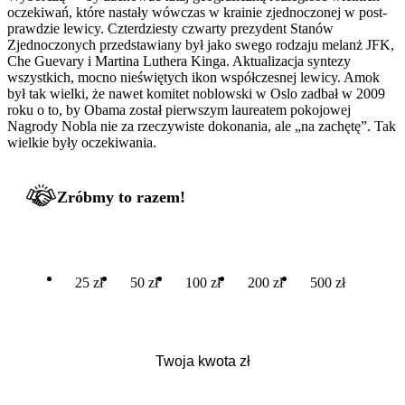
oczekiwań, które nastały wówczas w krainie zjednoczonej w post-
prawdzie lewicy. Czterdziesty czwarty prezydent Stanów
Zjednoczonych przedstawiany był jako swego rodzaju melanż JFK,
Che Guevary i Martina Luthera Kinga. Aktualizacja syntezy
wszystkich, mocno nieświętych ikon współczesnej lewicy. Amok
był tak wielki, że nawet komitet noblowski w Oslo zadbał w 2009
roku o to, by Obama został pierwszym laureatem pokojowej
Nagrody Nobla nie za rzeczywiste dokonania, ale „na zachętę”. Tak
wielkie były oczekiwania.
Zróbmy to razem!
25 zł
50 zł
100 zł
200 zł
500 zł