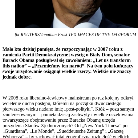
fot.REUTERS/Jonathan Ernst TPX IMAGES OF THE DAY/FORUM
Mało kto dzisiaj pamięta, że rozpoczynając w 2007 roku z
ramienia Partii Demokratycznej wyścig o Biały Dom, senator
Barack Obama posługiwał się zawołaniem: „Let us transform
this nation” – „Przemieńmy ten naród”. Na tym polu kończący
swoje urzędowanie osiągnął wielkie rzeczy. Wielkie nie znaczy
jednak dobre.
W 2008 roku liberalno-lewicowy mainstream po raz kolejny odkrył
wcielenie ducha postępu, któremu na początku dwudziestego
pierwszego wieku nadano imię „post-polityki”. Któż – poza samym
zainteresowanym – pamięta dzisiaj zachwyty i wielkie oczekiwania
towarzyszące obejmowaniu przez Baracka Obamę urzędu
prezydenta Stanów Zjednoczonych? Od „New York Timesa” po
„Guardiana”, „Le Monde”, „Sueddeutsche Zeitung” i „Gazetę
Wyborczą” – by zachować tutaj geograficzną rozległość wielkich