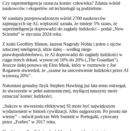
Czy superinteligencja oznacza koniec człowieka? Zdania wśród
naukowców i ekspertów od technologii są podzielone.
W sondażu przeprowadzonym wśród 2700 naukowców
zajmujących się AI, większość uznała, że istnieje 5% szans, że
superinteligencja doprowadzi do zagłady ludzkości – podał „New
Scientist” w styczniu 2024 roku.
Z kolei Geoffrey Hinton, laureat Nagrody Nobla i jeden z ojców
sztucznej inteligencji, idzie dalej – według niego
prawdopodobieństwo, że AI doprowadzi do zagłady ludzkości w
ciągu trzech dekad, wynosi od 10% do 20% („The Guardian”).
Jeszcze dalej posuwa się Elon Musk, który w rozmowie z Joe
Roganem stwierdził, że „szanse na unicestwienie ludzkości przez AI
wynoszą 20%”.
Natomiast genialny fizyk Stephen Hawking już lata temu ostrzegał,
że stworzenie w pełni autonomicznej, myślącej maszyny może
oznaczać koniec ludzkości.
„Sukces w stworzeniu efektywnej SI może być największym
wydarzeniem w historii cywilizacji. Albo najgorszym. Po prostu nie
wiemy” – mówił podczas Web Summit w Portugalii, cytowany
przez „Forbes” w 2017 roku.