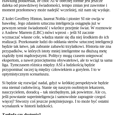
Hawking podkreślał, że choć AI w obecnej formie jest jeszcze
daleka od prawdziwej świadomości, tempo zmian jest zawrotne i
moment przełomowy może nadejść wcześniej, niż nam się wydaje.
Z kolei Geoffrey Hinton, laureat Nobla i pionier SI nie owija w
bawełnę. Jego zdaniem sztuczna inteligencja osiągnęła już w
pewnym sensie świadomość i wkrótce przejmie świat. W rozmowie
z Andrew Marrem (LBC) mówi wprost – jeśli SI zacznie
wyznaczać własne cele, władza stanie się dla niej środkiem do ich
realizacji. Przekonanie ludzi do oddania sterów sztucznej inteligencji
będzie tak łatwe, jak zabranie zabawki trzylatkowi. Historia nie zna
przypadków, w których istoty mniej inteligentne na dłuższą metę
rządziły tymi mądrzejszymi. Politycy mogą czasem ustępować
ekspertom, a nawet przeciętnemu obywatelowi, ale to wciąż ta sama
liga. Tymczasem różnica między ASI a ludzkością będzie
przypominać raczej tą między człowiekiem a gorylem. I to w
optymistycznym scenariuszu.
Si będzie się rozwijać nadal, gdyż w krótkiej perspektywie będzie
ona niemal cudotwórcą. Stanie się naszym osobistym lekarzem,
nauczycielem, doradcą – tak niezbędnym, jak powietrze. Ale co,
jeśli powstanie superinteligencja i samowolnie zapragnie czegoś
więcej? Stworzy coś jeszcze potężniejszego. I to może być ostatni
wynalazek w historii ludzkości.
Zagłada czy dystopia?