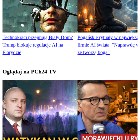
Technokraci przejmują Biały Dom?
Pogańskie rytuały w największ
Trump blokuje regulacje AI na
firmie AI świata. "Naprawdę wi
Florydzie
że tworzą boga"
Oglądaj na PCh24 TV