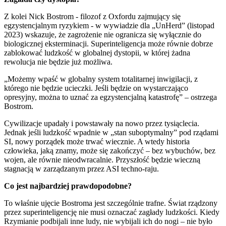
Z kolei Nick Bostrom - filozof z Oxfordu zajmujący się
egzystencjalnym ryzykiem - w wywiadzie dla „UnHerd” (listopad
2023) wskazuje, że zagrożenie nie ogranicza się wyłącznie do
biologicznej eksterminacji. Superinteligencja może równie dobrze
zablokować ludzkość w globalnej dystopii, w której żadna
rewolucja nie będzie już możliwa.
„Możemy wpaść w globalny system totalitarnej inwigilacji, z
którego nie będzie ucieczki. Jeśli będzie on wystarczająco
opresyjny, można to uznać za egzystencjalną katastrofę” – ostrzega
Bostrom.
Cywilizacje upadały i powstawały na nowo przez tysiąclecia.
Jednak jeśli ludzkość wpadnie w „stan suboptymalny” pod rządami
SI, nowy porządek może trwać wiecznie. A wtedy historia
człowieka, jaką znamy, może się zakończyć – bez wybuchów, bez
wojen, ale równie nieodwracalnie. Przyszłość będzie wieczną
stagnacją w zarządzanym przez ASI techno-raju.
Co jest najbardziej prawdopodobne?
To właśnie ujęcie Bostroma jest szczególnie trafne. Świat rządzony
przez superinteligencję nie musi oznaczać zagłady ludzkości. Kiedy
Rzymianie podbijali inne ludy, nie wybijali ich do nogi – nie było