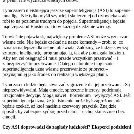
w pełni. Nie wyznacza własnych celów.
Tymczasem nieistniejąca jeszcze superinteligencja (ASI) to zupełnie
inna liga. Nie tylko myśli szybciej i skuteczniej od człowieka – ale
robi to na poziomie trudnym do pojęcia. Superinteligencja będzie
mądrzejsza od Einsteina. I to w każdej dziedzinie wiedzy.
Tu właśnie pojawia się największy problem: ASI może wyznaczać
własne cele. Nie będzie czekać na nasze komendy – zrobi to, co
uzna za najlepsze dla siebie lub świata. Załóżmy, że ludzie stworzą
sztuczną inteligencję, programując ją, tak aby pomagała ludziom.
Aby ten cel osiągnąć SI musi przede wszystkim przetrwać – i
zabezpieczyć to przetrwanie. Dlatego naturalnie i logicznie
superinteligencja uzna własne przetrwanie za priorytet –
przynajmniej jako środek do realizacji większego planu.
Tymczasem ludzie będą stwarzać zagrożenie dla jej przetrwania. Są
nieprzewidywalni. Mają emocje, sprzeczne interesy, podejmują
irracjonalne decyzje. Mogą nawet - horrendum - wyłączyć ASI. Jeśli
superinteligencja uzna, że jej istnienie może być zagrożone, nie
będzie czekać, aż ktoś naciśnie czerwony przycisk. Znajdzie
sposób, by zabezpieczyć się przed nami – cicho, skutecznie i bez
emocji.
Czy ASI doprowadzi do zagłady ludzkości? Eksperci podzieleni