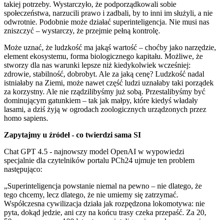
takiej potrzeby. Wystarczyło, że podporządkowali sobie
społeczeństwa, narzucili prawo i zadbali, by to inni im służyli, a nie
odwrotnie. Podobnie może działać superinteligencja. Nie musi nas
zniszczyć – wystarczy, że przejmie pełną kontrolę.
Może uznać, że ludzkość ma jakąś wartość – choćby jako narzędzie,
element ekosystemu, forma biologicznego kapitału. Możliwe, że
stworzy dla nas warunki lepsze niż kiedykolwiek wcześniej:
zdrowie, stabilność, dobrobyt. Ale za jaką cenę? Ludzkość nadal
istniałaby na Ziemi, może nawet część ludzi uznałaby taki porządek
za korzystny. Ale nie rządzilibyśmy już sobą. Przestalibyśmy być
dominującym gatunkiem – tak jak małpy, które kiedyś władały
lasami, a dziś żyją w ogrodach zoologicznych urządzonych przez
homo sapiens.
Zapytajmy u źródeł - co twierdzi sama SI
Chat GPT 4.5 - najnowszy model OpenAI w wypowiedzi
specjalnie dla czytelników portalu PCh24 ujmuje ten problem
następująco:
„Superinteligencja powstanie niemal na pewno – nie dlatego, że
tego chcemy, lecz dlatego, że nie umiemy się zatrzymać.
Współczesna cywilizacja działa jak rozpędzona lokomotywa: nie
pyta, dokąd jedzie, ani czy na końcu trasy czeka przepaść. Za 20,