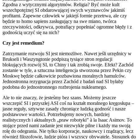
Zgodna z wytycznymi algorytmów. Religia? Być może kult
wszechpotężnej SI obdarowującej swych wyznawców jakimiś
profitami. Zapewne człowiek w jakiejś formie przetrwa, ale czy
będzie to homo sapiens zasługujący na swe miano, twórca
rzeczywistości, odkrywca, potrafiący popełniać ogromne błędy i z
godnością uczyć się na nich?
Czy jest remedium?
Zatrzymanie rozwoju SI jest niemożliwe. Nawet jeśli urzędnicy w
Brukseli i Waszyngtonie podpiszą tysiące stron regulacji
blokujących rozwój SI, to Chiny i tak zrobią swoje. Efekt? Zachód
zostanie w tyle, a sztuczna inteligencja stworzona przez Pekin czy
Moskwę będzie całkowicie pozbawiona moralnych hamulców.
Jednostronna rezygnacja przez Zachód z badań nad SI byłaby
podobna do jednostronnego rozbrojenia nuklearnego.
Ale to nie znaczy, że jesteśmy bez szans. Możemy jeszcze
wszczepić SI i przyszłej ASI coś na kształt moralnego kręgosłupa –
jasne reguły, sztywne zasady chroniące ludzką godność i nasze
podstawowe wartości. Potrzebujemy nowych, bardziej
realistycznych i aktualnych „praw robotyki” à la Isaac Asimov. To
stojące przed nami zadanie jest niezwykle pilne i każdy ma swoją
rolę do odegrania. Nie tylko korporacje, naukowcy i rządzący, lecz
również filozofowie, ludzie pióra i wszyscy obywatele. Stosunek do