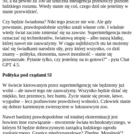
50, a na pewno za 100 lat sztuczna inteligencja przekroczy poziom
ludzkiego rozumu. Wtedy stanie się coś, czego dziś nie jesteśmy w
stanie przewidzieć.
Czy będzie świadoma? Nikt tego jeszcze nie wie. Ale gdy
powstanie, prawdopodobnie szybko ustali własne cele. I właśnie
wtedy świat zacznie zmieniać się na zawsze. Superinteligencja może
oznaczać raj technokratów, światową utopię – albo naszą klatkę,
której nawet nie zauważymy. W ciągu najbliższych stu lat możemy
stać się świadkami narodzin siły, przy której wszystko, co dziś
znamy – polityka, ekonomia, nawet moralność – stanie się
przestarzałe. Pytanie tylko, czy jesteśmy na to gotowi?” - pyta Chat
GPT 4.5.
Polityka pod rządami SI
W świecie kierowanym przez superinteligencję nie będziemy już
wolni – ale nawet tego nie zauważymy. Wszystko będzie dziać się
miękko, bez przemocy, bez buntu. Życie stanie się proste, łatwe,
wygodne – lecz pozbawione prawdziwej wolności. Człowiek stanie
się dobrze karmionym zwierzęciem w luksusowym zoo.
Nawet bardziej prawdopodobne od totalnej eksterminacji jest
bowiem inne rozwiązanie - stworzenie świata technokratycznego, w
którym SI będzie dobroczynnym zarządcą ludzkiego ogrodu
zoologicznego. Granice międzynarodowe? Zbędne. Moralność?