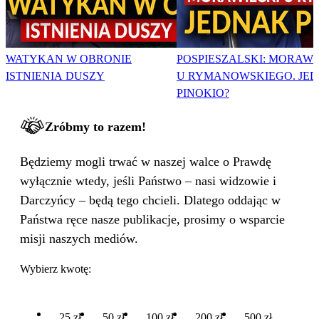
WATYKAN W OBRONIE
POSPIESZALSKI: MORAWI
ISTNIENIA DUSZY
U RYMANOWSKIEGO. JE
PINOKIO?
Zróbmy to razem!
Będziemy mogli trwać w naszej walce o Prawdę
wyłącznie wtedy, jeśli Państwo – nasi widzowie i
Darczyńcy – będą tego chcieli. Dlatego oddając w
Państwa ręce nasze publikacje, prosimy o wsparcie
misji naszych mediów.
Wybierz kwotę:
25 zł
50 zł
100 zł
200 zł
500 zł