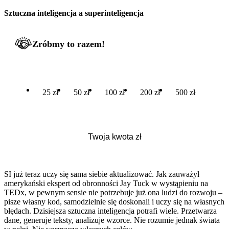
Sztuczna inteligencja a superinteligencja
Zróbmy to razem!
25 zł
50 zł
100 zł
200 zł
500 zł
SI już teraz uczy się sama siebie aktualizować. Jak zauważył
amerykański ekspert od obronności Jay Tuck w wystąpieniu na
TEDx, w pewnym sensie nie potrzebuje już ona ludzi do rozwoju –
pisze własny kod, samodzielnie się doskonali i uczy się na własnych
błędach. Dzisiejsza sztuczna inteligencja potrafi wiele. Przetwarza
dane, generuje teksty, analizuje wzorce. Nie rozumie jednak świata