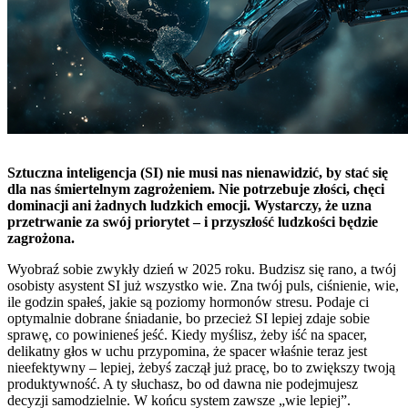
Sztuczna inteligencja (SI) nie musi nas nienawidzić, by stać się
dla nas śmiertelnym zagrożeniem. Nie potrzebuje złości, chęci
dominacji ani żadnych ludzkich emocji. Wystarczy, że uzna
przetrwanie za swój priorytet – i przyszłość ludzkości będzie
zagrożona.
Wyobraź sobie zwykły dzień w 2025 roku. Budzisz się rano, a twój
osobisty asystent SI już wszystko wie. Zna twój puls, ciśnienie, wie,
ile godzin spałeś, jakie są poziomy hormonów stresu. Podaje ci
optymalnie dobrane śniadanie, bo przecież SI lepiej zdaje sobie
sprawę, co powinieneś jeść. Kiedy myślisz, żeby iść na spacer,
delikatny głos w uchu przypomina, że spacer właśnie teraz jest
nieefektywny – lepiej, żebyś zaczął już pracę, bo to zwiększy twoją
produktywność. A ty słuchasz, bo od dawna nie podejmujesz
decyzji samodzielnie. W końcu system zawsze „wie lepiej”.