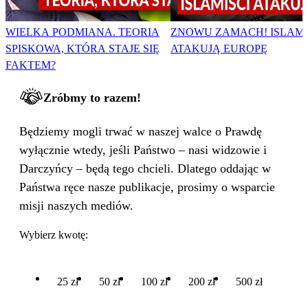
WIELKA PODMIANA. TEORIA
ZNOWU ZAMACH! ISLAMI
SPISKOWA, KTÓRA STAJE SIĘ
ATAKUJĄ EUROPĘ
FAKTEM?
Zróbmy to razem!
Będziemy mogli trwać w naszej walce o Prawdę
wyłącznie wtedy, jeśli Państwo – nasi widzowie i
Darczyńcy – będą tego chcieli. Dlatego oddając w
Państwa ręce nasze publikacje, prosimy o wsparcie
misji naszych mediów.
Wybierz kwotę:
25 zł
50 zł
100 zł
200 zł
500 zł