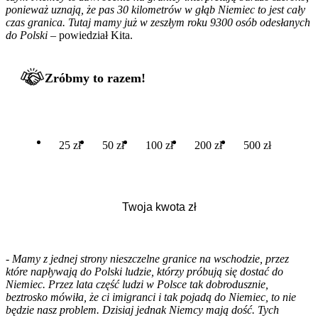
ponieważ uznają, że pas 30 kilometrów w głąb Niemiec to jest cały
czas granica. Tutaj mamy już w zeszłym roku 9300 osób odesłanych
do Polski
– powiedział Kita.
Zróbmy to razem!
25 zł
50 zł
100 zł
200 zł
500 zł
-
Mamy z jednej strony nieszczelne granice na wschodzie, przez
które napływają do Polski ludzie, którzy próbują się dostać do
Niemiec. Przez lata część ludzi w Polsce tak dobrodusznie,
beztrosko mówiła, że ci imigranci i tak pojadą do Niemiec, to nie
będzie nasz problem. Dzisiaj jednak Niemcy mają dość. Tych