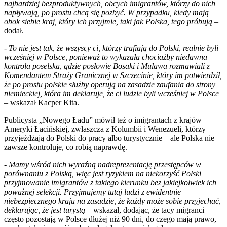
najbardziej bezproduktywnych, obcych imigrantów, którzy do nich
napływają, po prostu chcą się pozbyć. W przypadku, kiedy mają
obok siebie kraj, który ich przyjmie, taki jak Polska, tego próbują
–
dodał.
-
To nie jest tak, że wszyscy ci, którzy trafiają do Polski, realnie byli
wcześniej w Polsce, ponieważ to wykazała chociażby niedawna
kontrola poselska, gdzie posłowie Bosaki i Mulawa rozmawiali z
Komendantem Straży Granicznej w Szczecinie, który im potwierdził,
że po prostu polskie służby operują na zasadzie zaufania do strony
niemieckiej, która im deklaruje, że ci ludzie byli wcześniej w Polsce
– wskazał Kacper Kita.
Publicysta „Nowego Ładu” mówił też o imigrantach z krajów
Ameryki Łacińskiej, zwłaszcza z Kolumbii i Wenezueli, którzy
przyjeżdżają do Polski do pracy albo turystycznie – ale Polska nie
zawsze kontroluje, co robią naprawdę.
-
Mamy wśród nich wyraźną nadreprezentację przestępców w
porównaniu z Polską, więc jest ryzykiem na niekorzyść Polski
przyjmowanie imigrantów z takiego kierunku bez jakiejkolwiek ich
poważnej selekcji. Przyjmujemy tutaj ludzi z ewidentnie
niebezpiecznego kraju na zasadzie, że każdy może sobie przyjechać,
deklarując, że jest turystą
– wskazał, dodając, że tacy migranci
często pozostają w Polsce dłużej niż 90 dni, do czego mają prawo,