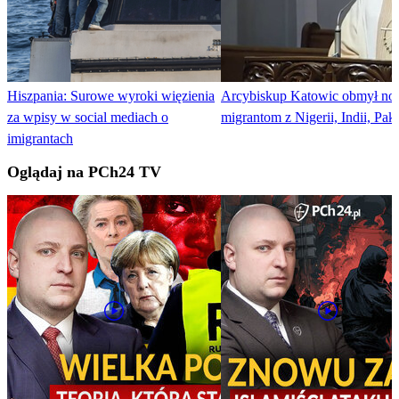
Hiszpania: Surowe wyroki więzienia
Arcybiskup Katowic obmył no
za wpisy w social mediach o
migrantom z Nigerii, Indii, Pak
imigrantach
Oglądaj na PCh24 TV