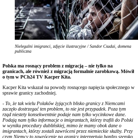
Nielegalni imigranci, zdjęcie ilustracyjne / Sandor Csudai, domena
publiczna
Polska ma rosnący problem z migracją – nie tylko na
granicach, ale również z migracją formalnie zarobkową. Mówił
o tym w PCh24 TV Kacper Kita.
Kacper Kita wskazał na powody rosnącego napięcia społecznego w
sprawie granicy zachodniej.
-
To, że tak wielu Polaków żyjących blisko granicy z Niemcami
zaczęło dostrzegać ten problem, to nie jest przypadek. Poza tym
rząd niestety konsekwentnie podaje nam tylko wycinkowe dane.
Podają nam tylko informacje o imigrantach, którzy trafili do Polski
w wyniku procedury dublińskiej, mimo że mamy obok dane o
imigrantach, którzy zostali zawróceni przez niemieckie służby. Przy
czym Niemcy to zawrócenie na granicy interpretują bardzo szeroko,