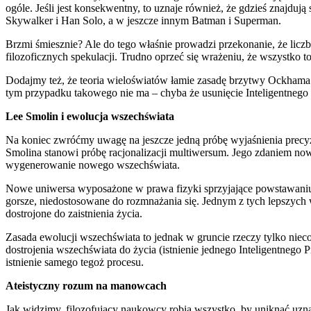
ogóle. Jeśli jest konsekwentny, to uznaje również, że gdzieś znajduj
Skywalker i Han Solo, a w jeszcze innym Batman i Superman.
Brzmi śmiesznie? Ale do tego właśnie prowadzi przekonanie, że lic
filozoficznych spekulacji. Trudno oprzeć się wrażeniu, że wszystko to
Dodajmy też, że teoria wieloświatów łamie zasadę brzytwy Ockhama. 
tym przypadku takowego nie ma – chyba że usunięcie Inteligentnego P
Lee Smolin i ewolucja wszechświata
Na koniec zwróćmy uwagę na jeszcze jedną próbę wyjaśnienia precyz
Smolina stanowi próbę racjonalizacji multiwersum. Jego zdaniem nowe
wygenerowanie nowego wszechświata.
Nowe uniwersa wyposażone w prawa fizyki sprzyjające powstawaniu no
gorsze, niedostosowane do rozmnażania się. Jednym z tych lepszych 
dostrojone do zaistnienia życia.
Zasada ewolucji wszechświata to jednak w gruncie rzeczy tylko niec
dostrojenia wszechświata do życia (istnienie jednego Inteligentnego
istnienie samego tegoż procesu.
Ateistyczny rozum na manowcach
Jak widzimy, filozofujący naukowcy robią wszystko, by uniknąć uznan