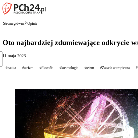
Strona główna
Opinie
Oto najbardziej zdumiewające odkrycie ws
11 maja 2023
#nauka
#ateizm
#filozofia
#kosmologia
#teizm
#Zasada antropiczna
#