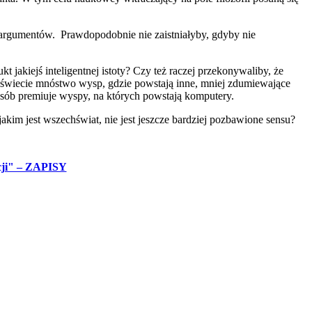
ch argumentów. Prawdopodobnie nie zaistniałyby, gdyby nie
jakiejś inteligentnej istoty? Czy też raczej przekonywaliby, że
na świecie mnóstwo wysp, gdzie powstają inne, mniej zdumiewające
posób premiuje wyspy, na których powstają komputery.
im jest wszechświat, nie jest jeszcze bardziej pozbawione sensu?
acji" – ZAPISY