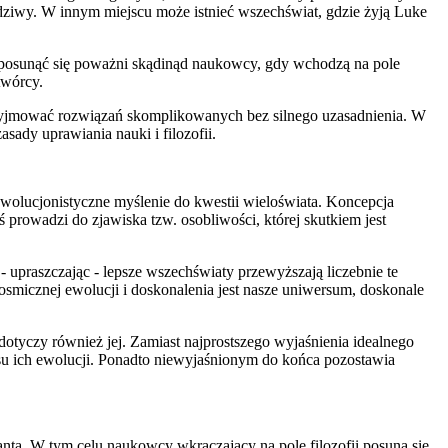
ne dziwy. W innym miejscu może istnieć wszechświat, gdzie żyją Luke
ą posunąć się poważni skądinąd naukowcy, gdy wchodzą na pole
twórcy.
 przyjmować rozwiązań skomplikowanych bez silnego uzasadnienia. W
sady uprawiania nauki i filozofii.
wolucjonistyczne myślenie do kwestii wieloświata. Koncepcja
prowadzi do zjawiska tzw. osobliwości, której skutkiem jest
 upraszczając - lepsze wszechświaty przewyższają liczebnie te
smicznej ewolucji i doskonalenia jest nasze uniwersum, doskonale
otyczy również jej. Zamiast najprostszego wyjaśnienia idealnego
cesu ich ewolucji. Ponadto niewyjaśnionym do końca pozostawia
anta. W tym celu naukowcy wkraczający na pole filozofii posuną się