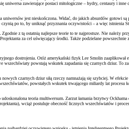
ą się uniwersa zawierające postaci mitologiczne – hydry, centaury i in
zba uniwersów jest nieskończona. Widać, do jakich absurdów gotowi s
 czynią po to, by uniknąć przyznania oczywistości – a więc istnienia S
Zgodnie z tą ostatnią najlepsze teorie to te najprostsze. Nie należy
rojektanta za cel uświęcający środki. Także podzielane powszechnie za
yjnego dostrojenia. Otóż amerykański fizyk Lee Smolin zaaplikował e
 wszechświaty powstają wskutek zapadania się czarnych dziur. To zaś 
wych czarnych dziur siłą rzeczy namnażają się szybciej. W efekcie -
wszechświatów, powstałych wskutek trwającego miliardy lat procesu ko
o udoskonalona teoria multiwersum. Zarzut łamania brzytwy Ockhama d
 Projektanta), wciąż postuluje obecność licznych wszechświatów i pro
ia najbardziej oczywistego wniosku - istnienia Inteligentnego Projekt