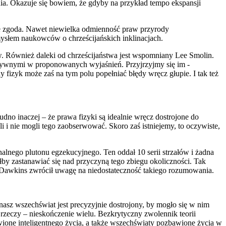
ia. Okazuje się bowiem, że gdyby na przykład tempo ekspansji
e zgoda. Nawet niewielka odmienność praw przyrody
ymysłem naukowców o chrześcijańskich inklinacjach.
. Również daleki od chrześcijaństwa jest wspomniany Lee Smolin.
eatywnymi w proponowanych wyjaśnień. Przyjrzyjmy się im -
y fizyk może zaś na tym polu popełniać błędy wręcz głupie. I tak też
dno inaczej – że prawa fizyki są idealnie wręcz dostrojone do
 i nie mogli tego zaobserwować. Skoro zaś istniejemy, to oczywiste,
alnego plutonu egzekucyjnego. Ten oddał 10 serii strzałów i żadna
łby zastanawiać się nad przyczyną tego zbiegu okoliczności. Tak
rd Dawkins zwrócił uwagę na niedostateczność takiego rozumowania.
 nasz wszechświat jest precyzyjnie dostrojony, by mogło się w nim
 rzeczy – nieskończenie wielu. Bezkrytyczny zwolennik teorii
ione inteligentnego życia, a także wszechświaty pozbawione życia w