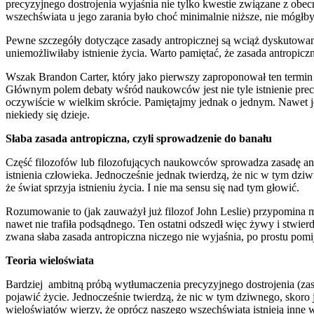
precyzyjnego dostrojenia wyjaśnia nie tylko kwestie związane z ob
wszechświata u jego zarania było choć minimalnie niższe, nie mógłby 
Pewne szczegóły dotyczące zasady antropicznej są wciąż dyskutowa
uniemożliwiłaby istnienie życia. Warto pamiętać, że zasada antropic
Wszak Brandon Carter, który jako pierwszy zaproponował ten termi
Głównym polem debaty wśród naukowców jest nie tyle istnienie prec
oczywiście w wielkim skrócie. Pamiętajmy jednak o jednym. Nawet jeśl
niekiedy się dzieje.
Słaba zasada antropiczna, czyli sprowadzenie do banału
Część filozofów lub filozofujących naukowców sprowadza zasadę antro
istnienia człowieka. Jednocześnie jednak twierdzą, że nic w tym dzi
że świat sprzyja istnieniu życia. I nie ma sensu się nad tym głowić.
Rozumowanie to (jak zauważył już filozof John Leslie) przypomina my
nawet nie trafiła podsądnego. Ten ostatni odszedł więc żywy i stwie
zwana słaba zasada antropiczna niczego nie wyjaśnia, po prostu pom
Teoria wieloświata
Bardziej ambitną próbą wytłumaczenia precyzyjnego dostrojenia (zasad
pojawić życie. Jednocześnie twierdzą, że nic w tym dziwnego, skoro 
wieloświatów wierzy, że oprócz naszego wszechświata istnieją inne