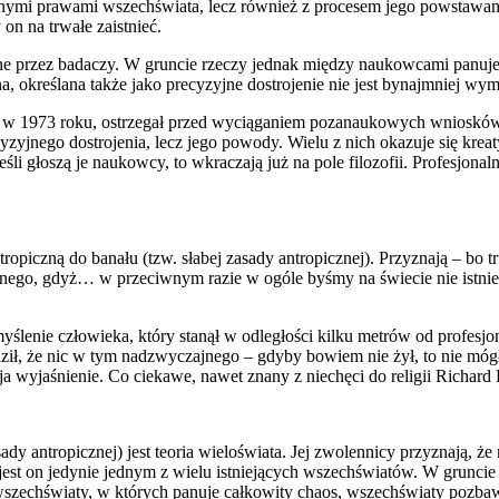
ecnymi prawami wszechświata, lecz również z procesem jego powstawan
on na trwałe zaistnieć.
ne przez badaczy. W gruncie rzeczy jednak między naukowcami panuj
zna, określana także jako precyzyjne dostrojenie nie jest bynajmniej w
n w 1973 roku, ostrzegał przed wyciąganiem pozanaukowych wniosków
yzyjnego dostrojenia, lecz jego powody. Wielu z nich okazuje się kr
i głoszą je naukowcy, to wkraczają już na pole filozofii. Profesjonaln
piczną do banału (tzw. słabej zasady antropicznej). Przyznają – bo tru
wnego, gdyż… w przeciwnym razie w ogóle byśmy na świecie nie istnieli
ślenie człowieka, który stanął w odległości kilku metrów od profesjon
rdził, że nic w tym nadzwyczajnego – gdyby bowiem nie żył, to nie móg
ija wyjaśnienie. Co ciekawe, nawet znany z niechęci do religii Richa
y antropicznej) jest teoria wieloświata. Jej zwolennicy przyznają, że
jest on jedynie jednym z wielu istniejących wszechświatów. W gruncie
 wszechświaty, w których panuje całkowity chaos, wszechświaty pozbaw