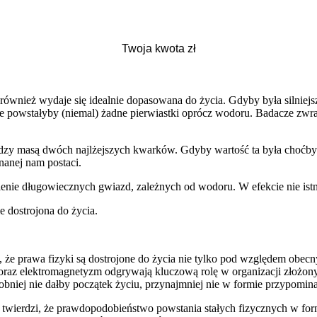
 również wydaje się idealnie dopasowana do życia. Gdyby była silnie
 nie powstałyby (niemal) żadne pierwiastki oprócz wodoru. Badacze zwr
 między masą dwóch najlżejszych kwarków. Gdyby wartość ta była choćby
nanej nam postaci.
nie długowiecznych gwiazd, zależnych od wodoru. W efekcie nie istniał
e dostrojona do życia.
 że prawa fizyki są dostrojone do życia nie tylko pod względem obecn
 oraz elektromagnetyzm odgrywają kluczową rolę w organizacji złożon
niej nie dałby początek życiu, przynajmniej nie w formie przypominaj
 twierdzi, że prawdopodobieństwo powstania stałych fizycznych w for