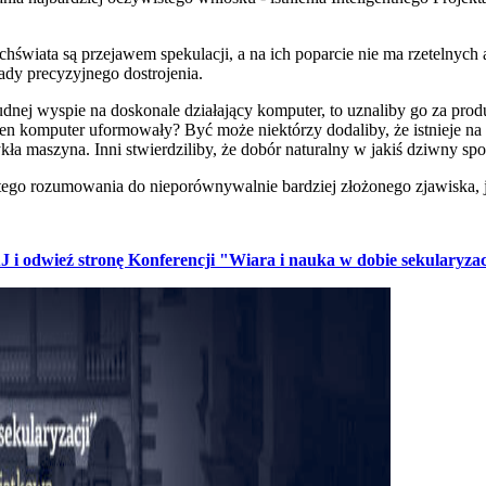
echświata są przejawem spekulacji, a na ich poparcie nie ma rzetelny
ady precyzyjnego dostrojenia.
ej wyspie na doskonale działający komputer, to uznaliby go za produkt 
e ten komputer uformowały? Być może niektórzy dodaliby, że istnieje 
kła maszyna. Inni stwierdziliby, że dobór naturalny w jakiś dziwny s
ego rozumowania do nieporównywalnie bardziej złożonego zjawiska, jak
 i odwieź stronę Konferencji "Wiara i nauka w dobie sekularyz