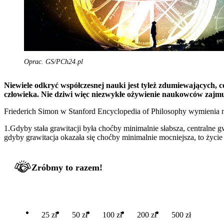
Oprac. GS/PCh24.pl
Niewiele odkryć współczesnej nauki jest tyleż zdumiewających, c
człowieka. Nie dziwi więc niezwykłe ożywienie naukowców zajmu
Friederich Simon w Stanford Encyclopedia of Philosophy wymienia n
1.Gdyby stała grawitacji była choćby minimalnie słabsza, centralne g
gdyby grawitacja okazała się choćby minimalnie mocniejsza, to życ
Zróbmy to razem!
25 zł
50 zł
100 zł
200 zł
500 zł