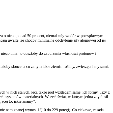
jsza o nieco ponad 50 procent, niemal cały wodór w początkowym
acają uwagę, że choćby minimalne odchylenie siły atomowej od jej
 nieco inna, to doszłoby do zaburzenia własności protonów i
oby słońce, a co za tym idzie ziemia, rośliny, zwierzęta i my sami.
ych w nich stałych, lecz także pod względem samej ich formy. Trzy z
ych systemów materialnych. Wszechświat, w którym jedna z tych sił
ącej to, jakie znamy”.
mie nam znanej wynosi 1/(10 do 229 potęgi). Co ciekawe, zasada