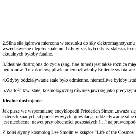
2.Silna siła jądrowa mierzona w stosunku do siły elektromagnetyzmu
wszechświecie uległby spaleniu. Gdyby zaś była o tyleż słabsza, to
aktualnych byłoby fatalne.
3.Idealnie dostrojona do życia (ang. fine-tuned) jest także różnica
neutronów. To zaś niewątpliwie uniemożliwiłoby istnienie świata w z
4.Gdyby oddziaływanie stałe było odmienne, niemożliwe byłoby istnie
5.Wartość tzw. stałej kosmologicznej również jawi się jako precyzyjni
Idealne dostrojenie
Jak pisze we wspomnianej encyklopedii Friederich Simon „uważa się,
czterech znanych sił podstawowych: grawitacja, oddziaływanie silne
jest nieobecna, nawet przy obecności pozostałych […] najprawdopodob
Z kolei słynny kosmolog Lee Smolin w książce "Life of the Cosmos"