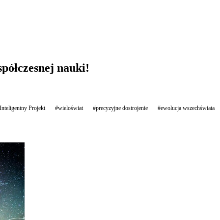
półczesnej nauki!
Inteligentny Projekt
#wieloświat
#precyzyjne dostrojenie
#ewolucja wszechświata