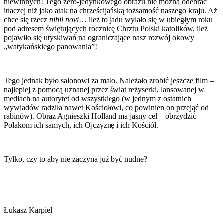
niewinnych! Tego zero-jedynkowego obrazu nie można odebrać
inaczej niż jako atak na chrześcijańską tożsamość naszego kraju. Aż
chce się rzecz
nihil novi
… ileż to jadu wylało się w ubiegłym roku
pod adresem świętujących rocznicę Chrztu Polski katolików, ileż
pojawiło się utyskiwań na ograniczające nasz rozwój okowy
„watykańskiego panowania”!
Tego jednak było salonowi za mało. Należało zrobić jeszcze film –
najlepiej z pomocą uznanej przez świat reżyserki, lansowanej w
mediach na autorytet od wszystkiego (w jednym z ostatnich
wywiadów radziła nawet Kościołowi, co powinien on przejąć od
rabinów). Obraz Agnieszki Holland ma jasny cel – obrzydzić
Polakom ich samych, ich Ojczyznę i ich Kościół.
Tylko, czy to aby nie zaczyna już być nudne?
Łukasz Karpiel