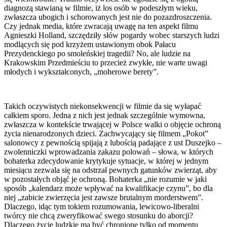
diagnozą stawianą w filmie, iż los osób w podeszłym wieku,
zwłaszcza ubogich i schorowanych jest nie do pozazdroszczenia.
Czy jednak media, które zwracają uwagę na ten aspekt filmu
Agnieszki Holland, szczędziły słów pogardy wobec starszych ludzi
modlących się pod krzyżem ustawionym obok Pałacu
Prezydenckiego po smoleńskiej tragedii? No, ale ludzie na
Krakowskim Przedmieściu to przecież zwykłe, nie warte uwagi
młodych i wykształconych, „moherowe berety”.
Takich oczywistych niekonsekwencji w filmie da się wyłapać
całkiem sporo. Jedna z nich jest jednak szczególnie wymowna,
zwłaszcza w kontekście trwającej w Polsce walki o objęcie ochroną
życia nienarodzonych dzieci. Zachwycający się filmem „Pokot”
salonowcy z pewnością spijają z lubością padające z ust Duszejko –
zwolenniczki wprowadzania zakazu polowań – słowa, w których
bohaterka zdecydowanie krytykuje sytuacje, w której w jednym
miesiącu zezwala się na odstrzał pewnych gatunków zwierząt, aby
w pozostałych objąć je ochroną. Bohaterka „nie rozumie w jaki
sposób „kalendarz może wpływać na kwalifikacje czynu”, bo dla
niej „zabicie zwierzęcia jest zawsze brutalnym morderstwem”.
Dlaczego, idąc tym tokiem rozumowania, lewicowo-liberalni
twórcy nie chcą zweryfikować swego stosunku do aborcji?
Dlaczego życie ludzkie ma być chronione tylko od momentu