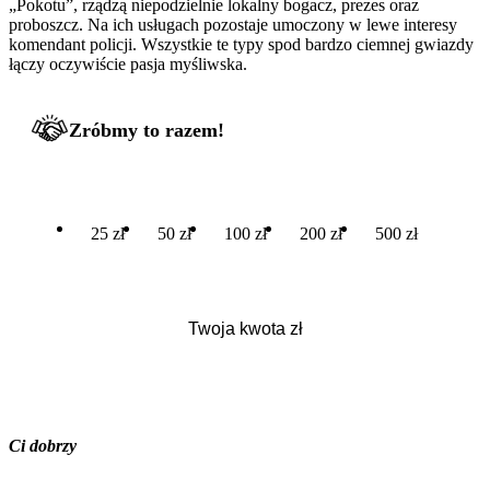
„Pokotu”, rządzą niepodzielnie lokalny bogacz, prezes oraz
proboszcz. Na ich usługach pozostaje umoczony w lewe interesy
komendant policji. Wszystkie te typy spod bardzo ciemnej gwiazdy
łączy oczywiście pasja myśliwska.
Zróbmy to razem!
25 zł
50 zł
100 zł
200 zł
500 zł
Ci dobrzy