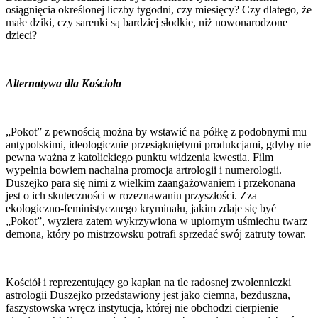
osiągnięcia określonej liczby tygodni, czy miesięcy? Czy dlatego, że
małe dziki, czy sarenki są bardziej słodkie, niż nowonarodzone
dzieci?
Alternatywa dla Kościoła
„Pokot” z pewnością można by wstawić na półkę z podobnymi mu
antypolskimi, ideologicznie przesiąkniętymi produkcjami, gdyby nie
pewna ważna z katolickiego punktu widzenia kwestia. Film
wypełnia bowiem nachalna promocja artrologii i numerologii.
Duszejko para się nimi z wielkim zaangażowaniem i przekonana
jest o ich skuteczności w rozeznawaniu przyszłości. Zza
ekologiczno-feministycznego kryminału, jakim zdaje się być
„Pokot”, wyziera zatem wykrzywiona w upiornym uśmiechu twarz
demona, który po mistrzowsku potrafi sprzedać swój zatruty towar.
Kościół i reprezentujący go kapłan na tle radosnej zwolenniczki
astrologii Duszejko przedstawiony jest jako ciemna, bezduszna,
faszystowska wręcz instytucja, której nie obchodzi cierpienie