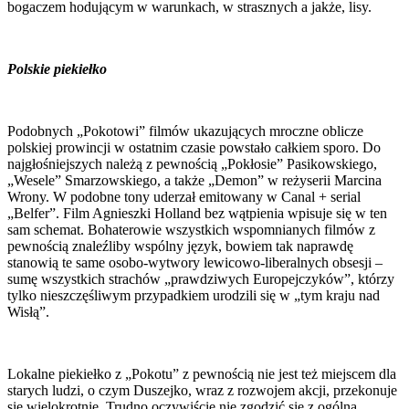
bogaczem hodującym w warunkach, w strasznych a jakże, lisy.
Polskie piekiełko
Podobnych „Pokotowi” filmów ukazujących mroczne oblicze
polskiej prowincji w ostatnim czasie powstało całkiem sporo. Do
najgłośniejszych należą z pewnością „Pokłosie” Pasikowskiego,
„Wesele” Smarzowskiego, a także „Demon” w reżyserii Marcina
Wrony. W podobne tony uderzał emitowany w Canal + serial
„Belfer”. Film Agnieszki Holland bez wątpienia wpisuje się w ten
sam schemat. Bohaterowie wszystkich wspomnianych filmów z
pewnością znaleźliby wspólny język, bowiem tak naprawdę
stanowią te same osobo-wytwory lewicowo-liberalnych obsesji –
sumę wszystkich strachów „prawdziwych Europejczyków”, którzy
tylko nieszczęśliwym przypadkiem urodzili się w „tym kraju nad
Wisłą”.
Lokalne piekiełko z „Pokotu” z pewnością nie jest też miejscem dla
starych ludzi, o czym Duszejko, wraz z rozwojem akcji, przekonuje
się wielokrotnie. Trudno oczywiście nie zgodzić się z ogólną