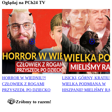
Oglądaj na PCh24 TV
HORROR W WIEDNIU?!
LISICKI, GÓRNY, KRATIUK
CZŁOWIEK Z ROGAMI
WIELKA PODMIANA W
PRZYSZEDŁ PO DZIECKO
HISZPANII? MIELIŚMY RA
Zróbmy to razem!