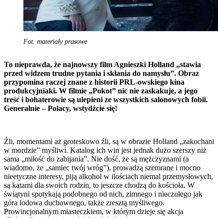
Fot. materiały prasowe
To nieprawda, że najnowszy film Agnieszki Holland „stawia
przed widzem trudne pytania i skłania do namysłu”. Obraz
przypomina raczej znane z historii PRL-owskiego kina
produkcyjniaki. W filmie „Pokot” nic nie zaskakuje, a jego
treść i bohaterowie są ulepieni ze wszystkich salonowych fobii.
Generalnie – Polacy, wstydźcie się!
Źli, momentami aż groteskowo źli, są w obrazie Holland „zakochani
w mordzie” myśliwi. Katalog ich win jest jednak dużo szerszy niż
sama „miłość do zabijania”. Nie dość, że są mężczyznami (a
wiadomo, że „samiec twój wróg”), prowadzą szemrane i mocno
nieetyczne interesy, piją alkohol w ilościach niemal przemysłowych,
są katami dla swoich rodzin, to jeszcze chodzą do kościoła. W
świątyni spotykają podobnego od nich, zimnego i nieczułego jak
góra lodowa duchownego, także zresztą myśliwego.
Prowincjonalnym miasteczkiem, w którym dzieje się akcja