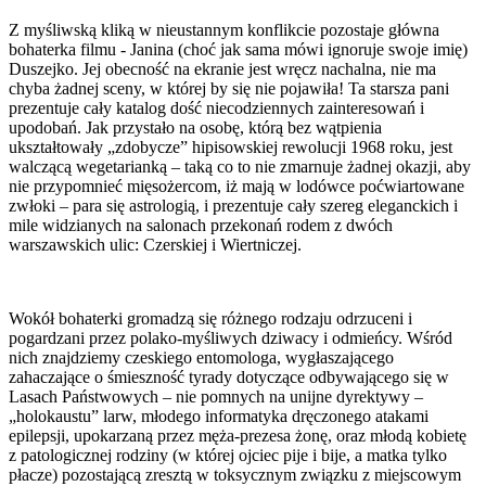
Z myśliwską kliką w nieustannym konflikcie pozostaje główna
bohaterka filmu - Janina (choć jak sama mówi ignoruje swoje imię)
Duszejko. Jej obecność na ekranie jest wręcz nachalna, nie ma
chyba żadnej sceny, w której by się nie pojawiła! Ta starsza pani
prezentuje cały katalog dość niecodziennych zainteresowań i
upodobań. Jak przystało na osobę, którą bez wątpienia
ukształtowały „zdobycze” hipisowskiej rewolucji 1968 roku, jest
walczącą wegetarianką – taką co to nie zmarnuje żadnej okazji, aby
nie przypomnieć mięsożercom, iż mają w lodówce poćwiartowane
zwłoki – para się astrologią, i prezentuje cały szereg eleganckich i
mile widzianych na salonach przekonań rodem z dwóch
warszawskich ulic: Czerskiej i Wiertniczej.
Wokół bohaterki gromadzą się różnego rodzaju odrzuceni i
pogardzani przez polako-myśliwych dziwacy i odmieńcy. Wśród
nich znajdziemy czeskiego entomologa, wygłaszającego
zahaczające o śmieszność tyrady dotyczące odbywającego się w
Lasach Państwowych – nie pomnych na unijne dyrektywy –
„holokaustu” larw, młodego informatyka dręczonego atakami
epilepsji, upokarzaną przez męża-prezesa żonę, oraz młodą kobietę
z patologicznej rodziny (w której ojciec pije i bije, a matka tylko
płacze) pozostającą zresztą w toksycznym związku z miejscowym