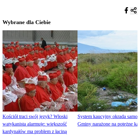
Wybrane dla Ciebie
Kościół traci swój język? Włoski
System kaucyjny okrada samor
watykanista alarmuje: większość
Gminy narażone na potężne ka
kardynałów ma problem z łaciną