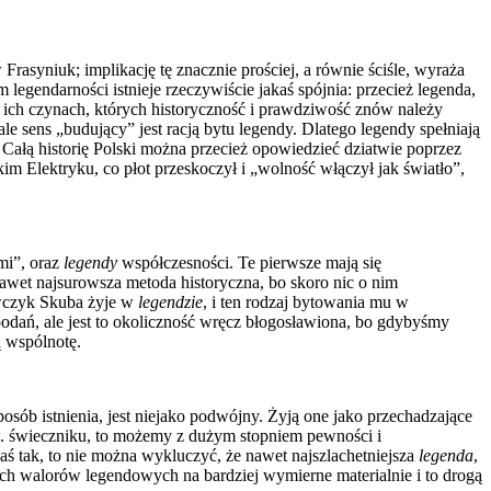
Frasyniuk; implikację tę znacznie prościej, a równie ściśle, wyraża
gendarności istnieje rzeczywiście jakaś spójnia: przecież legenda,
 i ich czynach, których historyczność i prawdziwość znów należy
e sens „budujący” jest racją bytu legendy. Dlatego legendy spełniają
ałą historię Polski można przecież opowiedzieć dziatwie poprzez
m Elektryku, co płot przeskoczył i „wolność włączył jak światło”,
mi”, oraz
legendy
współczesności. Te pierwsze mają się
wet najsurowsza metoda historyczna, bo skoro nic o nim
ewczyk Skuba żyje w
legendzie
, i ten rodzaj bytowania mu w
odań, ale jest to okoliczność wręcz błogosławiona, bo gdybyśmy
ą wspólnotę.
posób istnienia, jest niejako podwójny. Żyją one jako przechadzające
zw. świeczniku, to możemy z dużym stopniem pewności i
zaś tak, to nie można wykluczyć, że nawet najszlachetniejsza
legenda
,
ch walorów legendowych na bardziej wymierne materialnie i to drogą