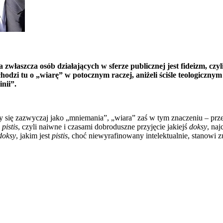
właszcza osób działających w sferze publicznej jest fideizm, czy
chodzi tu o „wiarę” w potocznym raczej, aniżeli ściśle teologiczny
nii”.
zy się zazwyczaj jako „mniemania”, „wiara” zaś w tym znaczeniu – pr
o
pistis
, czyli naiwne i czasami dobroduszne przyjęcie jakiejś
doksy
, naj
doksy
, jakim jest
pistis
, choć niewyrafinowany intelektualnie, stanowi 