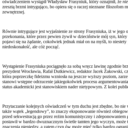
oświadczeniem wystąpił Władysław Frasyniuk, który oznajmił, że
ni
zresztą brzmi intrygująco, bo opiera się o raczej nieznane filozof
zewnętrznej.
Równie intrygujące jest wyjaśnienie ze strony Frasyniuka, iż w jego
przekonania, które przez pewien żywił w dzieciństwie mój syn, któr
pojawi się na żądanie, cokolwiek jednak miał on na myśli, to nieste
niedoskonałość, ale cóż począć.
Wystąpienie Frasyniuka pociągnęło za sobą wręcz lawinę zgodnie b
prezydent Wrocławia, Rafał Dutkiewicz, redaktor Jacek Żakowski, czy
która poprzeczkę fideizmu wzniosła na jeszcze wyższy poziom, zarze
stanowi wstępne odrzucenie jakiegokolwiek procesu argumentowani
status akademicki jest stanowiskiem nader nietypowym. Z kolei publi
Przytaczanie kolejnych oświadczeń w tym duchu jest zbędne, bo nie
także wątek „legendowy”, to znaczy eksponowanie również obiegowej 
przed sekwestracją go przez reżim komunistyczny i zdeponowaniem g
postawił w bardzo dwuznacznym świetle tamten jego wyczyn, może to 
znaczenia pieniędzy, a zatem czyn ów może mieć tylko bardzo ograni