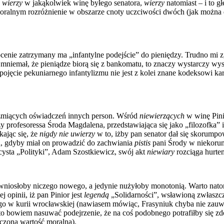
e wierzy
w jakąkolwiek winę byłego senatora,
wierzy
natomiast – i to g
om moralnym rozróżnienie w obszarze cnoty uczciwości dwóch (jak możn
 ocenie zatrzymany ma „infantylne podejście” do pieniędzy. Trudno mi
y mniemał, że pieniądze biorą się z bankomatu, to znaczy wystarczy w
ty pojęcie pekuniarnego infantylizmu nie jest z kolei znane kodeksowi
rzmiących oświadczeń innych person. Wśród
niewierzących
w winę Pini
 profesoressa Środa Magdalena, przedstawiająca się jako „filozofka” i
kając się, że
nigdy nie uwierzy
w to, iżby pan senator dał się skorumpo
a, gdyby miał on prowadzić do zachwiania
pistis
pani Środy w niekorum
cysta „Polityki”, Adam Szostkiewicz, swój akt
niewiary
rozciąga hurte
 wniosłoby niczego nowego, a jedynie nużyłoby monotonią. Warto natom
opinii, iż pan Pinior jest
legendą
„Solidarności”, wsławioną zwłaszc
o w kurii wrocławskiej (nawiasem mówiąc, Frasyniuk chyba nie zauważ
bowiem nasuwać podejrzenie, że na coś podobnego potrafiłby się zdob
czoną wartość moralną).