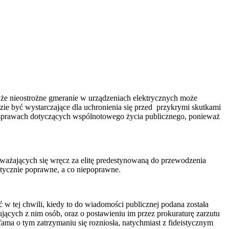
 że nieostrożne gmeranie w urządzeniach elektrycznych może
zie być wystarczające dla uchronienia się przed przykrymi skutkami
w sprawach dotyczących wspólnotowego życia publicznego, ponieważ
i uważających się wręcz za elitę predestynowaną do przewodzenia
litycznie poprawne, a co niepoprawne.
 tej chwili, kiedy to do wiadomości publicznej podana została
ujących z nim osób, oraz o postawieniu im przez prokuraturę zarzutu
a o tym zatrzymaniu się rozniosła, natychmiast z fideistycznym