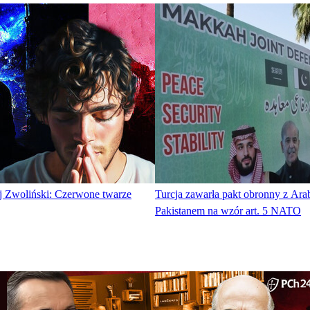
ej Zwoliński: Czerwone twarze
Turcja zawarła pakt obronny z Arab
Pakistanem na wzór art. 5 NATO