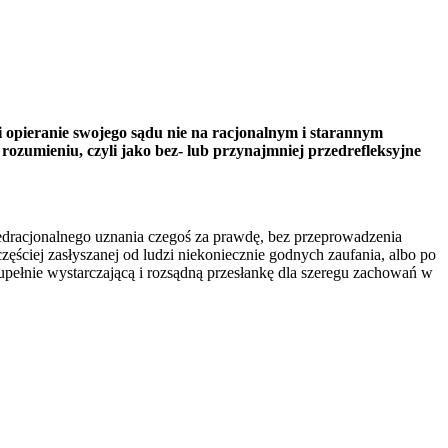
li opieranie swojego sądu nie na racjonalnym i starannym
m rozumieniu, czyli jako bez- lub przynajmniej przedrefleksyjne
zedracjonalnego uznania czegoś za prawdę, bez przeprowadzenia
częściej zasłyszanej od ludzi niekoniecznie godnych zaufania, albo po
zupełnie wystarczającą i rozsądną przesłankę dla szeregu zachowań w