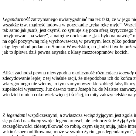
Legendarność
zatrzymanego uwiarygadniać ma też fakt, że w jego n
wszakże tzw. mądrość ludowa w porzekadle „ręka rękę myje”. Wszela
tak samo jak
pistis
, jest czymś, co sytuuje się poza sferą krytyczneg
przyjmować „na wiarę”, a natrętne dociekanie „jak było naprawdę” mo
na ogół pozytywną rolę wychowawczą w pewnym, lecz tylko podstawow
ciąg legend od podania o Smoku Wawelskim, co „ludzi i bydło pożerał
jak to śpiewa dziś pewna artystka z klasy mezzosopranów kocich.
Aliści zachodzi pewna niewygodna okoliczność różnicująca
legendy
zdecydowanie lepiej z tej właśnie racji, że niepodobna ich do końca
wiarygodnego nie wiemy, to tym samym wszelkie zabiegi falsyfikacy
zupełności wystarczy. Już dawno temu Joseph hr. de Maistre zauważy
wiedzieli o nich cokolwiek więcej i ściślej, to mity założycielskie n
Z
legendami
współczesnymi, a zwłaszcza wciąż żyjącymi jest zgoła ina
się pośród nas
ikony
swojej legendarności, ale jednocześnie żyją życ
szczegółowości zidentyfikować co robią, czym się zajmują, jakie inte
w kimś spersonifikowana, może w swoim życiu „postlegendarnym”, że