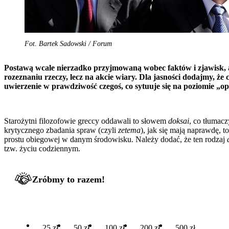
Fot. Bartek Sadowski / Forum
Postawą wcale nierzadko przyjmowaną wobec faktów i zjawisk, a z
rozeznaniu rzeczy, lecz na akcie wiary. Dla jasności dodajmy, że 
uwierzenie w prawdziwość czegoś, co sytuuje się na poziomie „opi
Starożytni filozofowie greccy oddawali to słowem
doksai
, co tłumac
krytycznego zbadania spraw (czyli
zetema
), jak się mają naprawdę, t
prostu obiegowej w danym środowisku. Należy dodać, że ten rodzaj
tzw. życiu codziennym.
Zróbmy to razem!
25 zł
50 zł
100 zł
200 zł
500 zł