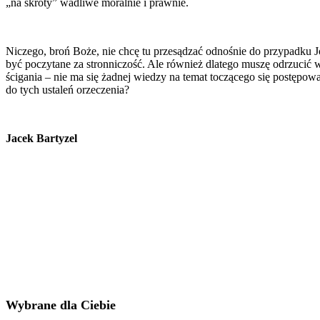
„na skróty” wadliwe moralnie i prawnie.
Niczego, broń Boże, nie chcę tu przesądzać odnośnie do przypadku Jó
być poczytane za stronniczość. Ale również dlatego muszę odrzucić 
ścigania – nie ma się żadnej wiedzy na temat toczącego się postępow
do tych ustaleń orzeczenia?
Jacek Bartyzel
Wybrane dla Ciebie