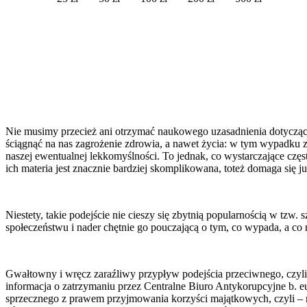
Nie musimy przecież ani otrzymać naukowego uzasadnienia dotyczące
ściągnąć na nas zagrożenie zdrowia, a nawet życia: w tym wypadku z
naszej ewentualnej lekkomyślności. To jednak, co wystarczające cz
ich materia jest znacznie bardziej skomplikowana, toteż domaga się 
Niestety, takie podejście nie cieszy się zbytnią popularnością w tzw
społeczeństwu i nader chętnie go pouczającą o tym, co wypada, a co n
Gwałtowny i wręcz zaraźliwy przypływ podejścia przeciwnego, czyli
informacja o zatrzymaniu przez Centralne Biuro Antykorupcyjne b. eur
sprzecznego z prawem przyjmowania korzyści majątkowych, czyli – m