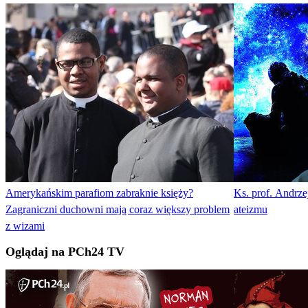
Amerykańskim parafiom zabraknie księży?
Ks. prof. Andrz
Zagraniczni duchowni mają coraz większy problem
ateizmu
z wizami
Oglądaj na PCh24 TV