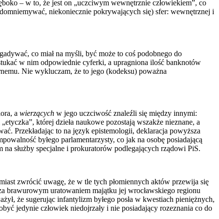
łęboko – w to, że jest on „uczciwym wewnętrznie człowiekiem”, co
a domniemywać, niekoniecznie pokrywających się) sfer: wewnętrznej i
 zgadywać, co miał na myśli, być może to coś podobnego do
ystukać w nim odpowiednie cyferki, a upragniona ilość banknotów
 karnemu. Nie wykluczam, że to jego (kodeksu) poważna
ora, a
wierzących
w jego uczciwość znaleźli się między innymi:
 „etyczka”, której dzieła naukowe pozostają wszakże nieznane, a
wać. Przekładając to na język epistemologii, deklaracja powyższa
powalność byłego parlamentarzysty, co jak na osobę posiadającą
m na służby specjalne i prokuratorów podlegających rządowi PiS.
iast zwrócić uwagę, że w tle tych płomiennych aktów przewija się
za brawurowym uratowaniem majątku jej wrocławskiego regionu
ył, że sugerując infantylizm byłego posła w kwestiach pieniężnych,
yć jedynie człowiek niedojrzały i nie posiadający rozeznania co do