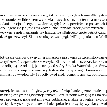
iewinność wierzy inna
legenda
„Solidarności”, czyli właśnie Władysław 
ko pomiędzy fideizmem wypowiadających się na ten temat a motywem le
o badania i racjonalnego dowodzenia, gdyż jest opowieścią o postaciach
że legendzie jedynie zaszkodzić. Nie „prawda rzeczywista zdarzeń”, al
ym, etapie nauczania, zwłaszcza rozwijającego cnotę patriotyzmu. C
, aż go szewczyk Skuba sztuką szewską zgładził”, po podanie o Wielki
dotyczące czasów dawnych, a zwłaszcza nazywanych „prehistoryczny
 zweryfikować.
Legendzie
Szewczyka Skuby nic nie może zaszkodzić, na
jne odbijają się od niej, jak strzały od skóry Smoka Wawelskiego. Sz
ł, że początki najszacowniejszych dynastii nikną w mgle baśniowych p
atychmiast by wypłowiały i straciły swój urok, cementujący też polityczn
czej. Ich status ontologiczny, czy też mówiąc bardziej zrozumiale – s
iem identycznym z egzystencją innych ludzi. A ponieważ żyją też na t
resy prowadzą, jakie jest ich życie publiczne, a także prywatne. Skoro 
 się tak wyrazimy, odczuwać i ulec pokusie nieczystej wymiany swoi