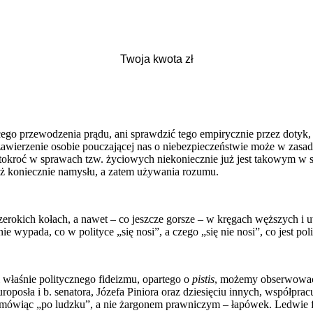
go przewodzenia prądu, ani sprawdzić tego empirycznie przez dotyk,
awierzenie osobie pouczającej nas o niebezpieczeństwie może w zasad
ęstokroć w sprawach tzw. życiowych niekoniecznie już jest takowym 
już koniecznie namysłu, a zatem używania rozumu.
. szerokich kołach, a nawet – co jeszcze gorsze – w kręgach węższych 
ie wypada, co w polityce „się nosi”, a czego „się nie nosi”, co jest po
 właśnie politycznego fideizmu, opartego o
pistis
, możemy obserwować w
oposła i b. senatora, Józefa Piniora oraz dziesięciu innych, współprac
ówiąc „po ludzku”, a nie żargonem prawniczym – łapówek. Ledwie fam