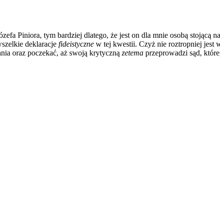
zefa Piniora, tym bardziej dlatego, że jest on dla mnie osobą stojąc
wszelkie deklaracje
fideistyczne
w tej kwestii. Czyż nie roztropniej jes
ania oraz poczekać, aż swoją krytyczną
zetema
przeprowadzi sąd, które