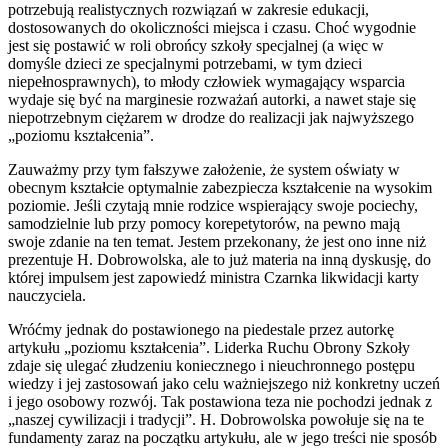
potrzebują realistycznych rozwiązań w zakresie edukacji,
dostosowanych do okoliczności miejsca i czasu. Choć wygodnie
jest się postawić w roli obrońcy szkoły specjalnej (a więc w
domyśle dzieci ze specjalnymi potrzebami, w tym dzieci
niepełnosprawnych), to młody człowiek wymagający wsparcia
wydaje się być na marginesie rozważań autorki, a nawet staje się
niepotrzebnym ciężarem w drodze do realizacji jak najwyższego
„poziomu kształcenia”.
Zauważmy przy tym fałszywe założenie, że system oświaty w
obecnym kształcie optymalnie zabezpiecza kształcenie na wysokim
poziomie. Jeśli czytają mnie rodzice wspierający swoje pociechy,
samodzielnie lub przy pomocy korepetytorów, na pewno mają
swoje zdanie na ten temat. Jestem przekonany, że jest ono inne niż
prezentuje H. Dobrowolska, ale to już materia na inną dyskusję, do
której impulsem jest zapowiedź ministra Czarnka likwidacji karty
nauczyciela.
Wróćmy jednak do postawionego na piedestale przez autorkę
artykułu „poziomu kształcenia”. Liderka Ruchu Obrony Szkoły
zdaje się ulegać złudzeniu koniecznego i nieuchronnego postępu
wiedzy i jej zastosowań jako celu ważniejszego niż konkretny uczeń
i jego osobowy rozwój. Tak postawiona teza nie pochodzi jednak z
„naszej cywilizacji i tradycji”. H. Dobrowolska powołuje się na te
fundamenty zaraz na początku artykułu, ale w jego treści nie sposób