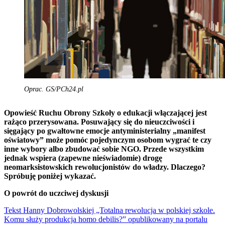
Oprac. GS/PCh24.pl
Opowieść Ruchu Obrony Szkoły o edukacji włączającej jest
rażąco przerysowana. Posuwający się do nieuczciwości i
sięgający po gwałtowne emocje antyministerialny „manifest
oświatowy” może pomóc pojedynczym osobom wygrać te czy
inne wybory albo zbudować sobie NGO. Przede wszystkim
jednak wspiera (zapewne nieświadomie) drogę
neomarksistowskich rewolucjonistów do władzy. Dlaczego?
Spróbuję poniżej wykazać.
O powrót do uczciwej dyskusji
Tekst Hanny Dobrowolskiej „Totalna rewolucja w polskiej szkole.
Komu służy produkcja homo debilis?” opublikowany na portalu