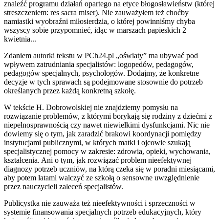
znaleźć programu działań opartego na etyce błogosławieństw (której
streszczeniem: res sacra miser). Nie zauważyłem też choćby
namiastki wyobraźni miłosierdzia, o której powinniśmy chyba
wszyscy sobie przypomnieć, idąc w marszach papieskich 2
kwietnia...
Zdaniem autorki tekstu w PCh24.pl „oświaty” ma ubywać pod
wpływem zatrudniania specjalistów: logopedów, pedagogów,
pedagogów specjalnych, psychologów. Dodajmy, że konkretne
decyzje w tych sprawach są podejmowane stosownie do potrzeb
określanych przez każdą konkretną szkołę.
W tekście H. Dobrowolskiej nie znajdziemy pomysłu na
rozwiązanie problemów, z którymi borykają się rodziny z dziećmi z
niepełnosprawnością czy nawet niewielkimi dysfunkcjami. Nic nie
dowiemy się o tym, jak zaradzić brakowi koordynacji pomiędzy
instytucjami publicznymi, w których matki i ojcowie szukają
specjalistycznej pomocy w zakresie: zdrowia, opieki, wychowania,
kształcenia. Ani o tym, jak rozwiązać problem nieefektywnej
diagnozy potrzeb uczniów, na którą czeka się w poradni miesiącami,
aby potem latami walczyć ze szkołą o sensowne uwzględnienie
przez nauczycieli zaleceń specjalistów.
Publicystka nie zauważa też nieefektywności i sprzeczności w
systemie finansowania specjalnych potrzeb edukacyjnych, który