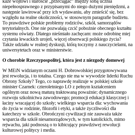
każe wójtowi i staroście „przeciągać” między sobą ucznia
niepełnosprawnego z przypisanymi do niego dużymi pieniędzmi, a
następnie lawirować przy ich wydawaniu, aby zmieścić się, bez
względu na realne okoliczności, w stosownym paragrafie budżetu.
To prawdziwe polskie problemy rodziców, szkół, samorządów
terytorialnych. One nie pozwalają czcić pobożnie obecnego kształtu
systemu oświaty. Dlatego nieśmiało zachęcam: może odrobinę miej
czytania lewackich urojeń, więcej obserwacji polskiego życia?
Także udziału w realnej dyskusji, którą toczymy z nauczycielami, na
uniwersytetach oraz w ministerstwie.
O chorobie Rzeczypospolitej, która jest z niezgody domowej
W MEiN widzianym oczami H. Dobrowolskiej przygotowywana
jest rewolucja, i to totalna. Czego nie ma w wywodzie liderki Ruchu
Obrony Szkoły? Tego, co naprawdę realizuje w polskiej szkole
minister Czarnek: czteroletniego LO z pełnym kształceniem
ogólnym oraz nową maturą traktowaną poważnie; dynamicznego
rozwoju szkolnictwa zawodowego; promocji edukacji klasycznej i
łaciny wracającej do szkoły; wielkiego wsparcia dla: wychowania
do życia w rodzinie, filozofii i etyki, a także życzliwości dla
katechezy w szkole. Obrończyni cywilizacji nie zauważa także
wsparcia dla szkół niesamorządowych, w tym katolickich, mimo
rejwachu, jaki podnoszą o to kibicujący prawdziwej rewolucji
kulturowej politycy i media.