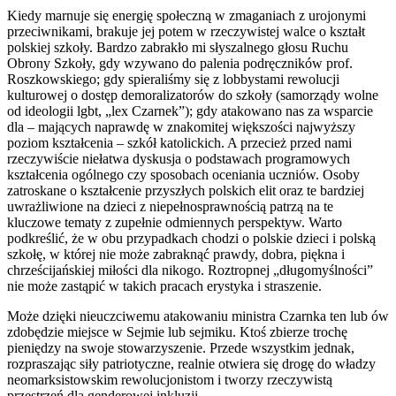
Kiedy marnuje się energię społeczną w zmaganiach z urojonymi
przeciwnikami, brakuje jej potem w rzeczywistej walce o kształt
polskiej szkoły. Bardzo zabrakło mi słyszalnego głosu Ruchu
Obrony Szkoły, gdy wzywano do palenia podręczników prof.
Roszkowskiego; gdy spieraliśmy się z lobbystami rewolucji
kulturowej o dostęp demoralizatorów do szkoły (samorządy wolne
od ideologii lgbt, „lex Czarnek”); gdy atakowano nas za wsparcie
dla – mających naprawdę w znakomitej większości najwyższy
poziom kształcenia – szkół katolickich. A przecież przed nami
rzeczywiście niełatwa dyskusja o podstawach programowych
kształcenia ogólnego czy sposobach oceniania uczniów. Osoby
zatroskane o kształcenie przyszłych polskich elit oraz te bardziej
uwrażliwione na dzieci z niepełnosprawnością patrzą na te
kluczowe tematy z zupełnie odmiennych perspektyw. Warto
podkreślić, że w obu przypadkach chodzi o polskie dzieci i polską
szkołę, w której nie może zabraknąć prawdy, dobra, piękna i
chrześcijańskiej miłości dla nikogo. Roztropnej „długomyślności”
nie może zastąpić w takich pracach erystyka i straszenie.
Może dzięki nieuczciwemu atakowaniu ministra Czarnka ten lub ów
zdobędzie miejsce w Sejmie lub sejmiku. Ktoś zbierze trochę
pieniędzy na swoje stowarzyszenie. Przede wszystkim jednak,
rozpraszając siły patriotyczne, realnie otwiera się drogę do władzy
neomarksistowskim rewolucjonistom i tworzy rzeczywistą
przestrzeń dla genderowej inkluzji.