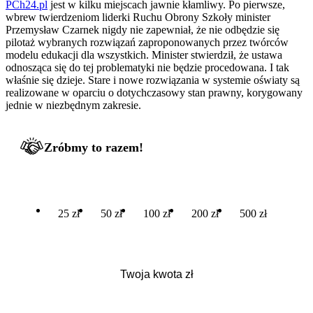
PCh24.pl
jest w kilku miejscach jawnie kłamliwy. Po pierwsze,
wbrew twierdzeniom liderki Ruchu Obrony Szkoły minister
Przemysław Czarnek nigdy nie zapewniał, że nie odbędzie się
pilotaż wybranych rozwiązań zaproponowanych przez twórców
modelu edukacji dla wszystkich. Minister stwierdził, że ustawa
odnosząca się do tej problematyki nie będzie procedowana. I tak
właśnie się dzieje. Stare i nowe rozwiązania w systemie oświaty są
realizowane w oparciu o dotychczasowy stan prawny, korygowany
jednie w niezbędnym zakresie.
Zróbmy to razem!
25 zł
50 zł
100 zł
200 zł
500 zł