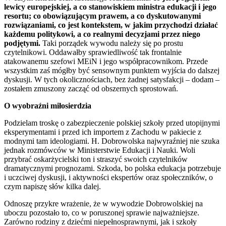
lewicy europejskiej, a co stanowiskiem ministra edukacji i jego
resortu; co obowiązującym prawem, a co dyskutowanymi
rozwiązaniami, co jest kontekstem, w jakim przychodzi działać
każdemu politykowi, a co realnymi decyzjami przez niego
podjętymi.
Taki porządek wywodu należy się po prostu
czytelnikowi. Oddawałby sprawiedliwość tak frontalnie
atakowanemu szefowi MEiN i jego współpracownikom. Przede
wszystkim zaś mógłby być sensownym punktem wyjścia do dalszej
dyskusji. W tych okolicznościach, bez żadnej satysfakcji – dodam –
zostałem zmuszony zacząć od obszernych sprostowań.
O wyobraźni miłosierdzia
Podzielam troskę o zabezpieczenie polskiej szkoły przed utopijnymi
eksperymentami i przed ich importem z Zachodu w pakiecie z
modnymi tam ideologiami. H. Dobrowolska najwyraźniej nie szuka
jednak rozmówców w Ministerstwie Edukacji i Nauki. Woli
przybrać oskarżycielski ton i straszyć swoich czytelników
dramatycznymi prognozami. Szkoda, bo polska edukacja potrzebuje
i uczciwej dyskusji, i aktywności ekspertów oraz społeczników, o
czym napiszę słów kilka dalej.
Odnoszę przykre wrażenie, że w wywodzie Dobrowolskiej na
uboczu pozostało to, co w poruszonej sprawie najważniejsze.
Zarówno rodziny z dziećmi niepełnosprawnymi, jak i szkoły