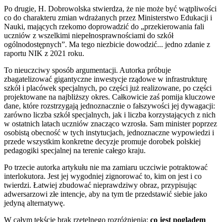
Po drugie, H. Dobrowolska stwierdza, że nie może być wątpliwości
co do charakteru zmian wdrażanych przez Ministerstwo Edukacji i
Nauki, mających rzekomo doprowadzić do „przekierowania fali
uczniów z wszelkimi niepełnosprawnościami do szkół
ogólnodostępnych”. Ma tego niezbicie dowodzić... jedno zdanie z
raportu NIK z 2021 roku.
To nieuczciwy sposób argumentacji. Autorka próbuje
zbagatelizować gigantyczne inwestycje rządowe w infrastrukturę
szkół i placówek specjalnych, po części już realizowane, po części
projektowane na najbliższy okres. Całkowicie zaś pomija kluczowe
dane, które rozstrzygają jednoznacznie o fałszywości jej dywagacji:
zarówno liczba szkół specjalnych, jak i liczba korzystających z nich
w ostatnich latach uczniów znacząco wzrosła. Sam minister poprzez
osobistą obecność w tych instytucjach, jednoznaczne wypowiedzi i
przede wszystkim konkretne decyzje promuje dorobek polskiej
pedagogiki specjalnej na terenie całego kraju.
Po trzecie autorka artykułu nie ma zamiaru uczciwie potraktować
interlokutora. Jest jej wygodniej zignorować to, kim on jest i co
twierdzi. Łatwiej zbudować nieprawdziwy obraz, przypisując
adwersarzowi złe intencje, aby na tym tle przedstawić siebie jako
jedyną alternatywę.
W całym tekście brak rzetelnego rozróżnienia:
co jest poglądem