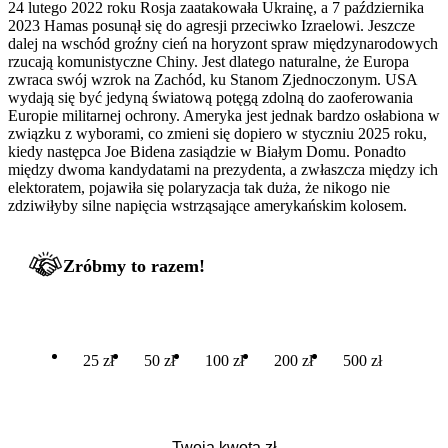
24 lutego 2022 roku Rosja zaatakowała Ukrainę, a 7 października
2023 Hamas posunął się do agresji przeciwko Izraelowi. Jeszcze
dalej na wschód groźny cień na horyzont spraw międzynarodowych
rzucają komunistyczne Chiny. Jest dlatego naturalne, że Europa
zwraca swój wzrok na Zachód, ku Stanom Zjednoczonym. USA
wydają się być jedyną światową potęgą zdolną do zaoferowania
Europie militarnej ochrony. Ameryka jest jednak bardzo osłabiona w
związku z wyborami, co zmieni się dopiero w styczniu 2025 roku,
kiedy następca Joe Bidena zasiądzie w Białym Domu. Ponadto
między dwoma kandydatami na prezydenta, a zwłaszcza między ich
elektoratem, pojawiła się polaryzacja tak duża, że nikogo nie
zdziwiłyby silne napięcia wstrząsające amerykańskim kolosem.
Zróbmy to razem!
25 zł
50 zł
100 zł
200 zł
500 zł