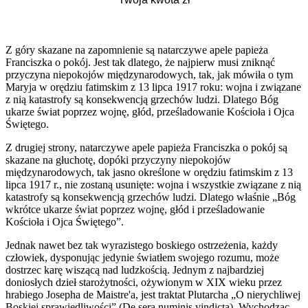
Z góry skazane na zapomnienie są natarczywe apele papieża
Franciszka o pokój. Jest tak dlatego, że najpierw musi zniknąć
przyczyna niepokojów międzynarodowych, tak, jak mówiła o tym
Maryja w orędziu fatimskim z 13 lipca 1917 roku: wojna i związane
z nią katastrofy są konsekwencją grzechów ludzi. Dlatego Bóg
ukarze świat poprzez wojnę, głód, prześladowanie Kościoła i Ojca
Świętego.
Z drugiej strony, natarczywe apele papieża Franciszka o pokój są
skazane na głuchotę, dopóki przyczyny niepokojów
międzynarodowych, tak jasno określone w orędziu fatimskim z 13
lipca 1917 r., nie zostaną usunięte: wojna i wszystkie związane z nią
katastrofy są konsekwencją grzechów ludzi. Dlatego właśnie „Bóg
wkrótce ukarze świat poprzez wojnę, głód i prześladowanie
Kościoła i Ojca Świętego”.
Jednak nawet bez tak wyrazistego boskiego ostrzeżenia, każdy
człowiek, dysponując jedynie światłem swojego rozumu, może
dostrzec karę wiszącą nad ludzkością. Jednym z najbardziej
doniosłych dzieł starożytności, ożywionym w XIX wieku przez
hrabiego Josepha de Maistre'a, jest traktat Plutarcha „O nierychliwej
Boskiej sprawiedliwości” (De sera numinis vindicta). Wychodząc