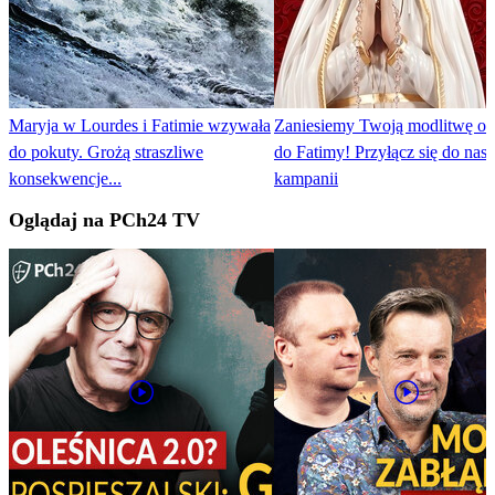
Maryja w Lourdes i Fatimie wzywała
Zaniesiemy Twoją modlitwę o 
do pokuty. Grożą straszliwe
do Fatimy! Przyłącz się do nasz
konsekwencje...
kampanii
Oglądaj na PCh24 TV