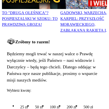
TO "DRUGA OLEŚNICA"?
GADOWSKI, WARZECHA,
POSPIESZALSKI W SZOKU: TO
KARPIEL: PRZYSZŁOŚĆ
PRAWDZIWA GROZA!
MORAWIECKIEGO,
ZABŁĄKANA RAKIETA I
WIELKA PODMIANA
Zróbmy to razem!
Będziemy mogli trwać w naszej walce o Prawdę
wyłącznie wtedy, jeśli Państwo – nasi widzowie i
Darczyńcy – będą tego chcieli. Dlatego oddając w
Państwa ręce nasze publikacje, prosimy o wsparcie
misji naszych mediów.
Wybierz kwotę:
25 zł
50 zł
100 zł
200 zł
500 zł