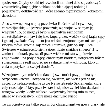
społeczne. Gdyby skutki tej rewolucji moralnej dało się zobaczyć,
zrozumielibyśmy głębię otchłani pochłaniającej rodzinę i
pojęlibyśmy dotkliwość ran, które zadano mężczyznom, kobietom i
dzieciom.
A co z zewnętrzną wojną przeciwko Kościołowi i cywilizacji
chrześcijańskiej – i jeszcze poważniejszą wojną w samym jej
wnętrzu? To, co niegdyś było wspaniałym zachodnim
chrześcijaństwem, jawi się jako kupa gruzu, wokół której krążą sępy
i grasują szakale. Czy nie to jest właśnie zrujnowanym miastem, o
którym mówi Trzecia Tajemnica Fatimska, gdy opisuje Ojca
Świętego wspinającego się na górę, gdzie znajdzie śmierć? „[…]
zanim tam dotarł, przeszedł przez wielkie miasto w połowie
zrujnowane i na poły drżący, chwiejnym krokiem, udręczony bólem
i cierpieniem, szedł modląc się za dusze martwych ludzi, których
ciała napotykał na swojej drodze”.
W zrujnowanym mieście o dawnej świetności przypomina tylko
oszpecona katedra. Rozpada się, owszem, ale wciąż jest w niej
życie. To nadprzyrodzone życie Najświętszego Sakramentu, które
cały czas daje efekty: przeciwstawia się niszczycielskim działaniom
wrogów wtedy, kiedy nieliczni wojownicy bronią ruin miasta,
ufając w zwycięstwo, które może dać tylko Niebo.
To zwycięstwo nie tylko przywróci chrześcijaństwu nowy blask, ale