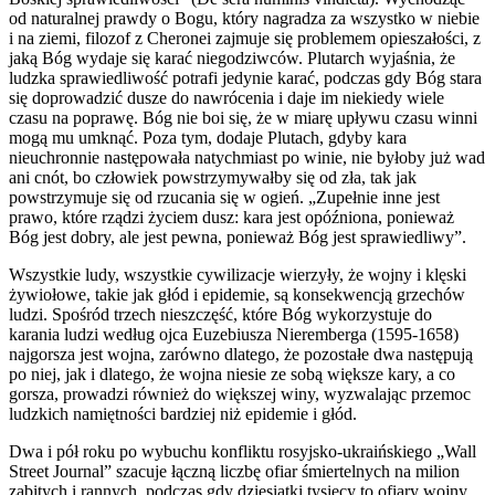
od naturalnej prawdy o Bogu, który nagradza za wszystko w niebie
i na ziemi, filozof z Cheronei zajmuje się problemem opieszałości, z
jaką Bóg wydaje się karać niegodziwców. Plutarch wyjaśnia, że
ludzka sprawiedliwość potrafi jedynie karać, podczas gdy Bóg stara
się doprowadzić dusze do nawrócenia i daje im niekiedy wiele
czasu na poprawę. Bóg nie boi się, że w miarę upływu czasu winni
mogą mu umknąć. Poza tym, dodaje Plutach, gdyby kara
nieuchronnie następowała natychmiast po winie, nie byłoby już wad
ani cnót, bo człowiek powstrzymywałby się od zła, tak jak
powstrzymuje się od rzucania się w ogień. „Zupełnie inne jest
prawo, które rządzi życiem dusz: kara jest opóźniona, ponieważ
Bóg jest dobry, ale jest pewna, ponieważ Bóg jest sprawiedliwy”.
Wszystkie ludy, wszystkie cywilizacje wierzyły, że wojny i klęski
żywiołowe, takie jak głód i epidemie, są konsekwencją grzechów
ludzi. Spośród trzech nieszczęść, które Bóg wykorzystuje do
karania ludzi według ojca Euzebiusza Nieremberga (1595-1658)
najgorsza jest wojna, zarówno dlatego, że pozostałe dwa następują
po niej, jak i dlatego, że wojna niesie ze sobą większe kary, a co
gorsza, prowadzi również do większej winy, wyzwalając przemoc
ludzkich namiętności bardziej niż epidemie i głód.
Dwa i pół roku po wybuchu konfliktu rosyjsko-ukraińskiego „Wall
Street Journal” szacuje łączną liczbę ofiar śmiertelnych na milion
zabitych i rannych, podczas gdy dziesiątki tysięcy to ofiary wojny