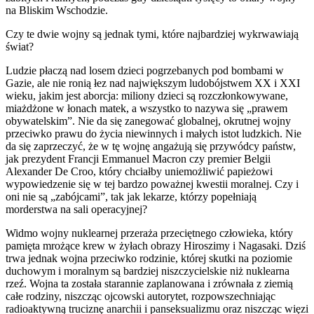
na Bliskim Wschodzie.
Czy te dwie wojny są jednak tymi, które najbardziej wykrwawiają
świat?
Ludzie płaczą nad losem dzieci pogrzebanych pod bombami w
Gazie, ale nie ronią łez nad największym ludobójstwem XX i XXI
wieku, jakim jest aborcja: miliony dzieci są rozczłonkowywane,
miażdżone w łonach matek, a wszystko to nazywa się „prawem
obywatelskim”. Nie da się zanegować globalnej, okrutnej wojny
przeciwko prawu do życia niewinnych i małych istot ludzkich. Nie
da się zaprzeczyć, że w tę wojnę angażują się przywódcy państw,
jak prezydent Francji Emmanuel Macron czy premier Belgii
Alexander De Croo, który chciałby uniemożliwić papieżowi
wypowiedzenie się w tej bardzo poważnej kwestii moralnej. Czy i
oni nie są „zabójcami”, tak jak lekarze, którzy popełniają
morderstwa na sali operacyjnej?
Widmo wojny nuklearnej przeraża przeciętnego człowieka, który
pamięta mrożące krew w żyłach obrazy Hiroszimy i Nagasaki. Dziś
trwa jednak wojna przeciwko rodzinie, której skutki na poziomie
duchowym i moralnym są bardziej niszczycielskie niż nuklearna
rzeź. Wojna ta została starannie zaplanowana i zrównała z ziemią
całe rodziny, niszcząc ojcowski autorytet, rozpowszechniając
radioaktywną truciznę anarchii i panseksualizmu oraz niszcząc więzi