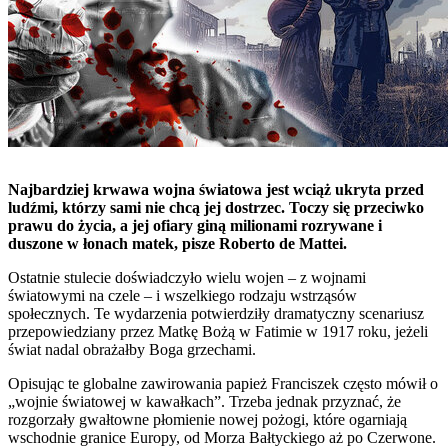
Najbardziej krwawa wojna światowa jest wciąż ukryta przed
ludźmi, którzy sami nie chcą jej dostrzec. Toczy się przeciwko
prawu do życia, a jej ofiary giną milionami rozrywane i
duszone w łonach matek, pisze Roberto de Mattei.
Ostatnie stulecie doświadczyło wielu wojen – z wojnami
światowymi na czele – i wszelkiego rodzaju wstrząsów
społecznych. Te wydarzenia potwierdziły dramatyczny scenariusz
przepowiedziany przez Matkę Bożą w Fatimie w 1917 roku, jeżeli
świat nadal obrażałby Boga grzechami.
Opisując te globalne zawirowania papież Franciszek często mówił o
„wojnie światowej w kawałkach”. Trzeba jednak przyznać, że
rozgorzały gwałtowne płomienie nowej pożogi, które ogarniają
wschodnie granice Europy, od Morza Bałtyckiego aż po Czerwone.