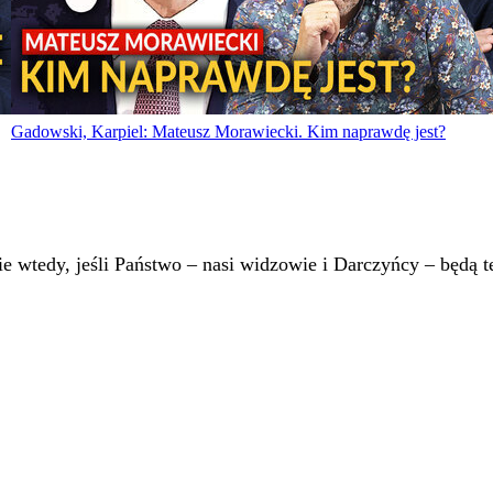
Gadowski, Karpiel: Mateusz Morawiecki. Kim naprawdę jest?
 wtedy, jeśli Państwo – nasi widzowie i Darczyńcy – będą te