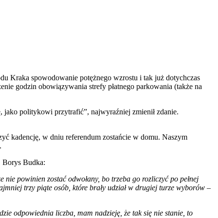
rodu Kraka spowodowanie potężnego wzrostu i tak już dotychczas
enie godzin obowiązywania strefy płatnego parkowania (także na
jako politykowi przytrafić”, najwyraźniej zmienił zdanie.
czyć kadencję, w dniu referendum zostańcie w domu. Naszym
.
k, Borys Budka:
że nie powinien zostać odwołany, bo trzeba go rozliczyć po pełnej
niej trzy piąte osób, które brały udział w drugiej turze wyborów
–
e odpowiednia liczba, mam nadzieję, że tak się nie stanie, to