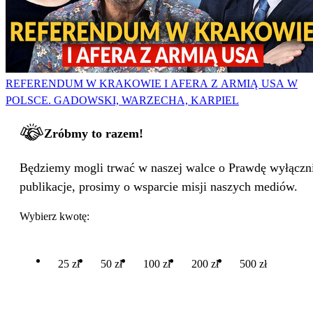
REFERENDUM W KRAKOWIE I AFERA Z ARMIĄ USA W
POLSCE. GADOWSKI, WARZECHA, KARPIEL
Zróbmy to razem!
Będziemy mogli trwać w naszej walce o Prawdę wyłącznie
publikacje, prosimy o wsparcie misji naszych mediów.
Wybierz kwotę:
25 zł
50 zł
100 zł
200 zł
500 zł