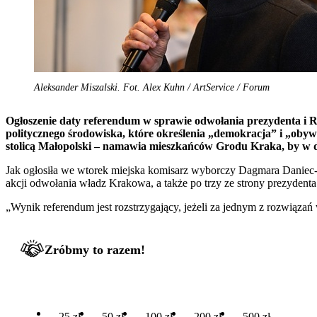
Aleksander Miszalski. Fot. Alex Kuhn / ArtService / Forum
Ogłoszenie daty referendum w sprawie odwołania prezydenta i 
politycznego środowiska, które określenia „demokracja” i „oby
stolicą Małopolski – namawia mieszkańców Grodu Kraka, by w 
Jak ogłosiła we wtorek miejska komisarz wyborczy Dagmara Daniec-C
akcji odwołania władz Krakowa, a także po trzy ze strony prezydenta 
„Wynik referendum jest rozstrzygający, jeżeli za jednym z rozwiąz
Zróbmy to razem!
25 zł
50 zł
100 zł
200 zł
500 zł