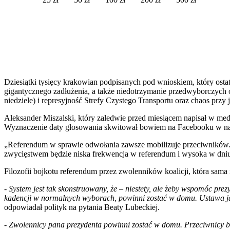
Dziesiątki tysięcy krakowian podpisanych pod wnioskiem, który ost
gigantycznego zadłużenia, a także niedotrzymanie przedwyborczych 
niedziele) i represyjność Strefy Czystego Transportu oraz chaos przy
Aleksander Miszalski, który zaledwie przed miesiącem napisał w medi
Wyznaczenie daty głosowania skwitował bowiem na Facebooku w na
„Referendum w sprawie odwołania zawsze mobilizuje przeciwników. 
zwycięstwem będzie niska frekwencja w referendum i wysoka w dniu
Filozofii bojkotu referendum przez zwolenników koalicji, która sam
-
System jest tak skonstruowany, że – niestety, ale żeby wspomóc prez
kadencji w normalnych wyborach, powinni zostać w domu. Ustawa jasn
odpowiadał polityk na pytania Beaty Lubeckiej.
-
Zwolennicy pana prezydenta powinni zostać w domu. Przeciwnicy będ