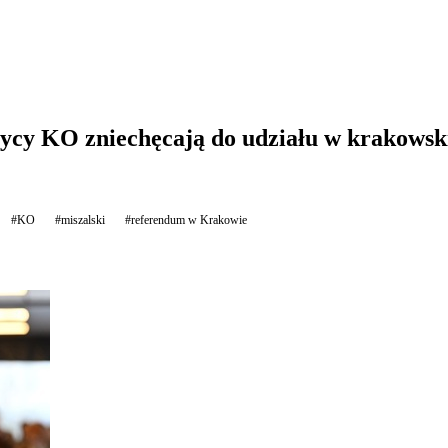
itycy KO zniechęcają do udziału w krakow
#KO
#miszalski
#referendum w Krakowie