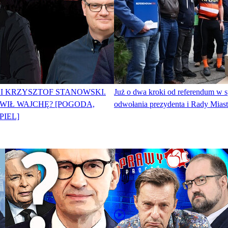
I KRZYSZTOF STANOWSKI.
Już o dwa kroki od referendum w 
WIŁ WAJCHĘ? [POGODA,
odwołania prezydenta i Rady Mias
PIEL]