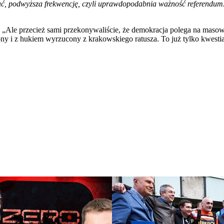
wać, podwyższa frekwencję, czyli uprawdopodabnia ważność referendum.
: „Ale przecież sami przekonywaliście, że demokracja polega na m
ony i z hukiem wyrzucony z krakowskiego ratusza. To już tylko kwestia