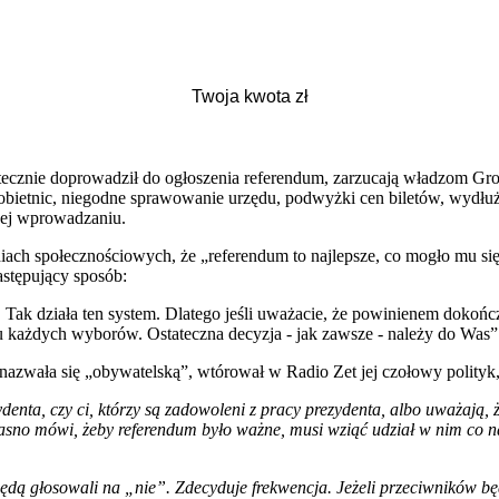
atecznie doprowadził do ogłoszenia referendum, zarzucają władzom G
obietnic, niegodne sprawowanie urzędu, podwyżki cen biletów, wydłuż
 jej wprowadzaniu.
ach społecznościowych, że „referendum to najlepsze, co mogło mu się, 
stępujący sposób:
Tak działa ten system. Dlatego jeśli uważacie, że powinienem dokoń
 każdych wyborów. Ostateczna decyzja - jak zawsze - należy do Was”
a nazwała się „obywatelską”, wtórował w Radio Zet jej czołowy polity
ydenta, czy ci, którzy są zadowoleni z pracy prezydenta, albo uważają, 
o mówi, żeby referendum było ważne, musi wziąć udział w nim co najm
ą głosowali na „nie”. Zdecyduje frekwencja. Jeżeli przeciwników będzi