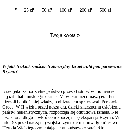
25 zł
50 zł
100 zł
200 zł
500 zł
W jakich okolicznościach starożytny Izrael trafił pod panowanie
Rzymu?
Izrael jako samodzielne państwo przestał istnieć w momencie
najazdu babilońskiego z końca VI wieku przed naszą erą. Po
niewoli babilońskiej władzę nad Izraelem sprawowali Persowie i
Grecy. W II wieku przed naszą erą, dzięki znacznemu osłabieniu
państw hellenistycznych, rozpoczęła się odbudowa Izraela. Nie
trwała ona długo – wkrótce rozpoczęła się ekspansja Rzymu. W
roku 63 przed naszą erą wojska rzymskie opanowały królestwo
Heroda Wielkiego zmieniając je w państewko satelickie.