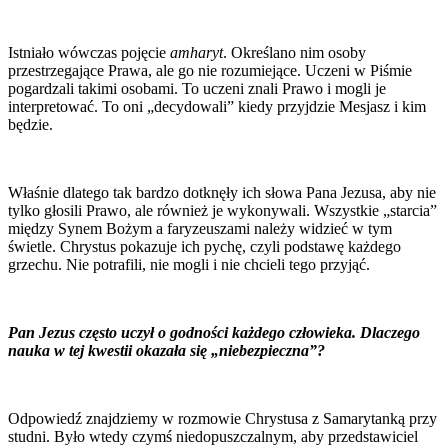
Istniało wówczas pojęcie
amharyt
. Określano nim osoby
przestrzegające Prawa, ale go nie rozumiejące. Uczeni w Piśmie
pogardzali takimi osobami. To uczeni znali Prawo i mogli je
interpretować. To oni „decydowali” kiedy przyjdzie Mesjasz i kim
będzie.
Właśnie dlatego tak bardzo dotknęły ich słowa Pana Jezusa, aby nie
tylko głosili Prawo, ale również je wykonywali. Wszystkie „starcia”
między Synem Bożym a faryzeuszami należy widzieć w tym
świetle. Chrystus pokazuje ich pychę, czyli podstawę każdego
grzechu. Nie potrafili, nie mogli i nie chcieli tego przyjąć.
Pan Jezus często uczył o godności każdego człowieka. Dlaczego
nauka w tej kwestii okazała się „niebezpieczna”?
Odpowiedź znajdziemy w rozmowie Chrystusa z Samarytanką przy
studni. Było wtedy czymś niedopuszczalnym, aby przedstawiciel