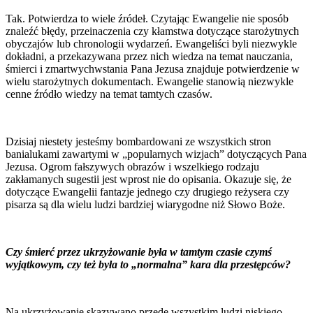
Tak. Potwierdza to wiele źródeł. Czytając Ewangelie nie sposób
znaleźć błędy, przeinaczenia czy kłamstwa dotyczące starożytnych
obyczajów lub chronologii wydarzeń. Ewangeliści byli niezwykle
dokładni, a przekazywana przez nich wiedza na temat nauczania,
śmierci i zmartwychwstania Pana Jezusa znajduje potwierdzenie w
wielu starożytnych dokumentach. Ewangelie stanowią niezwykle
cenne źródło wiedzy na temat tamtych czasów.
Dzisiaj niestety jesteśmy bombardowani ze wszystkich stron
banialukami zawartymi w „popularnych wizjach” dotyczących Pana
Jezusa. Ogrom fałszywych obrazów i wszelkiego rodzaju
zakłamanych sugestii jest wprost nie do opisania. Okazuje się, że
dotyczące Ewangelii fantazje jednego czy drugiego reżysera czy
pisarza są dla wielu ludzi bardziej wiarygodne niż Słowo Boże.
Czy śmierć przez ukrzyżowanie była w tamtym czasie czymś
wyjątkowym, czy też była to „normalna” kara dla przestępców?
Na ukrzyżowanie skazywano przede wszystkim ludzi niskiego