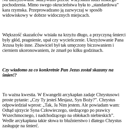
pochodzenia. Mimo swego okrucieństwa była to „standardowa”
kara rzymska. Przeprowadzano ją zazwyczaj w sposób
widowiskowy w dobrze widocznych miejscach.
Większość skazańców wisiała na krzyżu długo, a przyczyną śmierci
były głód, pragnienie, upał czy wycieńczenie. Ukrzyżowanie Pana
Jezusa było inne. Zbawiciel był tak umęczony biczowaniem i
cierniem ukoronowaniem, że zmarł po kilku godzinach.
Czy wiadomo za co konkretnie Pan Jezus został skazany na
śmierć?
To ważna kwestia. W Ewangelii arcykapłan zadaje Chrystusowi
proste pytanie: „Czy Ty jesteś Mesjasz, Syn Boży?”. Chrystus
odpowiedział wprost: „Tak, Ja Nim jestem. Ale powiadam wam:
Odtąd ujrzycie Syna Człowieczego, siedzącego po prawicy
Wszechmocnego, i nadchodzącego na obłokach niebieskich”.
Wedle arcykapłana takie słowa to bluźnierstwo i dlatego Chrystus
zasługuje na śmierć.