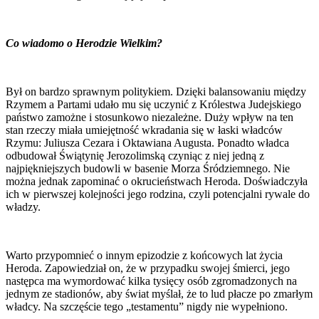
Co wiadomo o Herodzie Wielkim?
Był on bardzo sprawnym politykiem. Dzięki balansowaniu między
Rzymem a Partami udało mu się uczynić z Królestwa Judejskiego
państwo zamożne i stosunkowo niezależne. Duży wpływ na ten
stan rzeczy miała umiejętność wkradania się w łaski władców
Rzymu: Juliusza Cezara i Oktawiana Augusta. Ponadto władca
odbudował Świątynię Jerozolimską czyniąc z niej jedną z
najpiękniejszych budowli w basenie Morza Śródziemnego. Nie
można jednak zapominać o okrucieństwach Heroda. Doświadczyła
ich w pierwszej kolejności jego rodzina, czyli potencjalni rywale do
władzy.
Warto przypomnieć o innym epizodzie z końcowych lat życia
Heroda. Zapowiedział on, że w przypadku swojej śmierci, jego
następca ma wymordować kilka tysięcy osób zgromadzonych na
jednym ze stadionów, aby świat myślał, że to lud płacze po zmarłym
władcy. Na szczęście tego „testamentu” nigdy nie wypełniono.