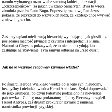
narodu wybranego rozmawiał z samotną kobietą i to z nacji
„odszczepieńców”, za jakich uważano Samarytan. Była to wręcz
zbrodnia przeciw Panu Bogu. Poprzez tę rozmowę Pan Jezus
pokazał, że przyszedł do wszystkich ludzi, że każdego chce wyrwać
z niewoli grzechu.
Zaś arcykapłani mieli swoją hierarchię wynikającą – jak głosili – z
posiadanej mądrość płynącej z czytania i interpretacji z Pisma.
Natomiast Chrystus pokazywał, że to nie oni decydują, kto
zasługuje na zbawienie. Tym samym odbierał im „rząd dusz”.
Jak na to wszystko reagowały rzymskie władze?
Po śmierci Heroda Wielkiego władzę objął jego syn, nieudolny,
bezmyślny i nieludzki władca Herod Archelaos. Żydzi doprowadzili
do jego usunięcia, po czym Palestynę podzielono na niewielkie
państewka – Galileę oraz prokuraturę – Judeę. Pierwszym rządził
Herod Antypas, zaś drugim prokurator rzymski z ramienia
namiestnika prowincji syryjskiej.