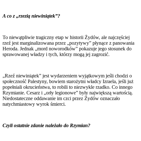
A co z „rzezią niewiniątek”?
To niewątpliwie tragiczny etap w historii Żydów, ale najczęściej
rzeź jest marginalizowana przez „pozytywy” płynące z panowania
Heroda. Jednak „mord noworodków” pokazuje jego stosunek do
sprawowanej władzy i tych, którzy mogą jej zagrozić.
„Rzeź niewiniątek” jest wydarzeniem wyjątkowym jeśli chodzi o
społeczność Palestyny, bowiem starożytni władcy Izraela, jeśli już
popełniali okrucieństwa, to robili to niezwykle rzadko. Co innego
Rzymianie. Cesarz i „orły legionowe” były największą wartością.
Niedostateczne oddawanie im czci przez Żydów oznaczało
natychmiastowy wyrok śmierci.
Czyli ostatnie zdanie należało do Rzymian?