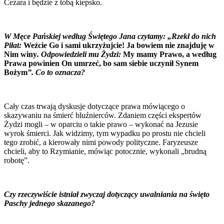
Cezara i będzie z tobą kiepsko.
W Męce Pańskiej według Świętego Jana czytamy: „Rzekł do nich
Piłat:
Weźcie Go i sami ukrzyżujcie! Ja bowiem nie znajduję w
Nim winy
.
Odpowiedzieli mu Żydzi:
My mamy Prawo, a według
Prawa powinien On umrzeć, bo sam siebie uczynił Synem
Bożym
”.
Co to oznacza?
Cały czas trwają dyskusje dotyczące prawa mówiącego o
skazywaniu na śmierć bluźnierców. Zdaniem części ekspertów
Żydzi mogli – w oparciu o takie prawo – wykonać na Jezusie
wyrok śmierci. Jak widzimy, tym wypadku po prostu nie chcieli
tego zrobić, a kierowały nimi powody polityczne. Faryzeusze
chcieli, aby to Rzymianie, mówiąc potocznie, wykonali „brudną
robotę”.
Czy rzeczywiście istniał zwyczaj dotyczący uwalniania na święto
Paschy jednego skazanego?