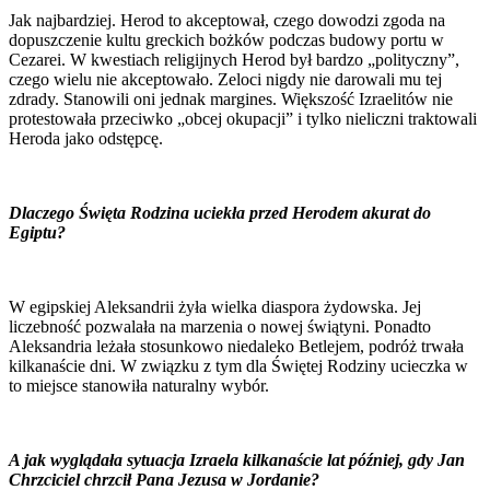
Jak najbardziej. Herod to akceptował, czego dowodzi zgoda na
dopuszczenie kultu greckich bożków podczas budowy portu w
Cezarei. W kwestiach religijnych Herod był bardzo „polityczny”,
czego wielu nie akceptowało. Zeloci nigdy nie darowali mu tej
zdrady. Stanowili oni jednak margines. Większość Izraelitów nie
protestowała przeciwko „obcej okupacji” i tylko nieliczni traktowali
Heroda jako odstępcę.
Dlaczego Święta Rodzina uciekła przed Herodem akurat do
Egiptu?
W egipskiej Aleksandrii żyła wielka diaspora żydowska. Jej
liczebność pozwalała na marzenia o nowej świątyni. Ponadto
Aleksandria leżała stosunkowo niedaleko Betlejem, podróż trwała
kilkanaście dni. W związku z tym dla Świętej Rodziny ucieczka w
to miejsce stanowiła naturalny wybór.
A jak wyglądała sytuacja Izraela kilkanaście lat później, gdy Jan
Chrzciciel chrzcił Pana Jezusa w Jordanie?