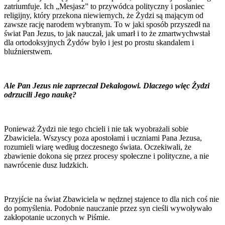
zatriumfuje. Ich „Mesjasz” to przywódca polityczny i posłaniec
religijny, który przekona niewiernych, że Żydzi są mającym od
zawsze rację narodem wybranym. To w jaki sposób przyszedł na
świat Pan Jezus, to jak nauczał, jak umarł i to że zmartwychwstał
dla ortodoksyjnych Żydów było i jest po prostu skandalem i
bluźnierstwem.
Ale Pan Jezus nie zaprzeczał Dekalogowi. Dlaczego więc Żydzi
odrzucili Jego naukę?
Ponieważ Żydzi nie tego chcieli i nie tak wyobrażali sobie
Zbawiciela. Wszyscy poza apostołami i uczniami Pana Jezusa,
rozumieli wiarę według doczesnego świata. Oczekiwali, że
zbawienie dokona się przez procesy społeczne i polityczne, a nie
nawrócenie dusz ludzkich.
Przyjście na świat Zbawiciela w nędznej stajence to dla nich coś nie
do pomyślenia. Podobnie nauczanie przez syn cieśli wywoływało
zakłopotanie uczonych w Piśmie.