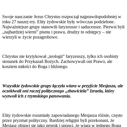
Swoje nauczanie Jezus Chrystus rozpoczął najprawdopodobniej w
roku 27 naszej ery. Elity żydowskie były wówczas podzielone.
Najważniejsze grupy stanowili faryzeusze i saduceusze. Pierwsi byli
„najbardziej wierni” pismu i prawu, drudzy to odstępcy – nie
wierzyli w życie pozagrobowe.
Chrystus nie krytykował „teologii” faryzeuszy, tylko ich osobisty
stosunek do Przykazań Bożych. Zachowywali oni Prawo, ale
kosztem miłości do Boga i bliźniego.
Wszystkie żydowskie grupy łączyła wiara w przyjście Mesjasza, ale
oczekiwali oni raczej politycznego „zbawiciela” Izraela, który
wyzwoli ich z rzymskiego panowania.
Elity żydowskie rozumiały zapowiadanego Mesjasza różnie, często
przez pryzmat polityczny. Bardziej religijni byli przekonani, że
Mesjasz objawi się jako prorok i sprawi, że wiara w jednego Boga