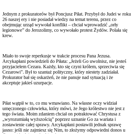
Jednym z prokuratorów był Poncjusz Piłat. Przybył do Judei w roku
26 naszej ery i nie posiadał wiedzy na temat terenu, przez co
obejmując urząd wywołał konflikt – chciał wprowadzić „orły
legionowe” do Jerozolimy, co wywołało protest Żydów. Polała się
krew.
Miało to swoje reperkusje w trakcie procesu Pana Jezusa.
Arcykapłani powiedzieli do Piłata: „Jeżeli Go uwolnisz, nie jesteś
przyjacielem Cezara. Każdy, kto się czyni królem, sprzeciwia się
Cezarowi”. Był to szantaż polityczny, który niestety zadziałał.
Prokurator bał się oskarżeń, że nie panuje nad sytuacją i że
akceptuje jakieś uzurpacje.
Piłat wątpił w to, co mu wmawiano. Na własne oczy widział
umęczonego człowieka, który mówi, że Jego królestwo nie jest z
tego świata. Moim zdaniem chciał on potraktować Chrystusa z
„wyrozumiałą wyższością” poprzez uznanie Go za wariata i
zostawienie całej sprawy. Arcykapłani postawili jednak sprawę
jasno: jeśli nie zajmiesz się Nim, to złożymy odpowiedni donos u