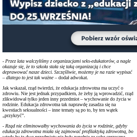
-
Przez lata walczyliśmy z organizacjami seks-edukatorów, a nagle
okazuje się, że to szkoła stała się taką organizacją i chce
deprawować nasze dzieci. Szczęśliwie, możemy je na razie wypisać
– dlatego to jest tak ważne
– dodał adwokat.
Jak wskazał, rząd twierdzi, że edukacja zdrowotna ma uczyć o
zdrowiu. Nie jest jednak przypadkiem, że żeby ją wprowadzić, rząd
zlikwidował tylko jeden inny przedmiot – wychowanie do życia w
rodzinie. Edukacja zdrowotna tak naprawdę zasadza się na
kwestiach seksualności – inne tematy są po to, by ten wątek
„przykryć”.
-
Rząd nie eliminowałby wychowania do życia w rodzinie, gdyby
edukacja zdrowotna miała się zajmować profilaktyką zdrowotną, bo
wtedy by te dwa przedmioty nie były zupełnie ze sobą sprzeczne.