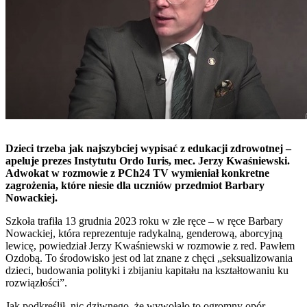
Dzieci trzeba jak najszybciej wypisać z edukacji zdrowotnej –
apeluje prezes Instytutu Ordo Iuris, mec. Jerzy Kwaśniewski.
Adwokat w rozmowie z PCh24 TV wymieniał konkretne
zagrożenia, które niesie dla uczniów przedmiot Barbary
Nowackiej.
Szkoła trafiła 13 grudnia 2023 roku w złe ręce – w ręce Barbary
Nowackiej, która reprezentuje radykalną, genderową, aborcyjną
lewicę, powiedział Jerzy Kwaśniewski w rozmowie z red. Pawłem
Ozdobą. To środowisko jest od lat znane z chęci „seksualizowania
dzieci, budowania polityki i zbijaniu kapitału na kształtowaniu ku
rozwiązłości”.
Jak podkreślił, nic dziwnego, że wywołało to ogromny opór