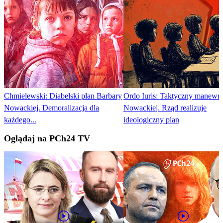
Chmielewski: Diabelski plan Barbary
Ordo Iuris: Taktyczny manewr
Nowackiej. Demoralizacja dla
Nowackiej. Rząd realizuje
każdego...
ideologiczny plan
Oglądaj na PCh24 TV