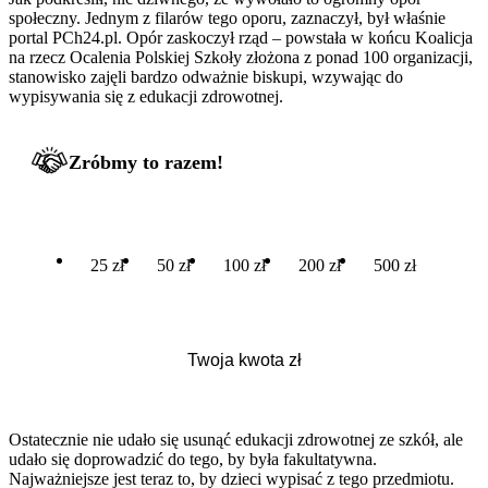
społeczny. Jednym z filarów tego oporu, zaznaczył, był właśnie
portal PCh24.pl. Opór zaskoczył rząd – powstała w końcu Koalicja
na rzecz Ocalenia Polskiej Szkoły złożona z ponad 100 organizacji,
stanowisko zajęli bardzo odważnie biskupi, wzywając do
wypisywania się z edukacji zdrowotnej.
Zróbmy to razem!
25 zł
50 zł
100 zł
200 zł
500 zł
Ostatecznie nie udało się usunąć edukacji zdrowotnej ze szkół, ale
udało się doprowadzić do tego, by była fakultatywna.
Najważniejsze jest teraz to, by dzieci wypisać z tego przedmiotu.