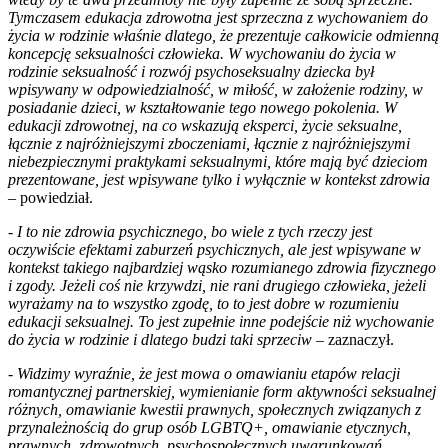
Tymczasem edukacja zdrowotna jest sprzeczna z wychowaniem do
życia w rodzinie właśnie dlatego, że prezentuje całkowicie odmienną
koncepcję seksualności człowieka. W wychowaniu do życia w
rodzinie seksualność i rozwój psychoseksualny dziecka był
wpisywany w odpowiedzialność, w miłość, w założenie rodziny, w
posiadanie dzieci, w kształtowanie tego nowego pokolenia. W
edukacji zdrowotnej, na co wskazują eksperci, życie seksualne,
łącznie z najróżniejszymi zboczeniami, łącznie z najróżniejszymi
niebezpiecznymi praktykami seksualnymi, które mają być dzieciom
prezentowane, jest wpisywane tylko i wyłącznie w kontekst zdrowia
– powiedział.
-
I to nie zdrowia psychicznego, bo wiele z tych rzeczy jest
oczywiście efektami zaburzeń psychicznych, ale jest wpisywane w
kontekst takiego najbardziej wąsko rozumianego zdrowia fizycznego
i zgody. Jeżeli coś nie krzywdzi, nie rani drugiego człowieka, jeżeli
wyrażamy na to wszystko zgodę, to to jest dobre w rozumieniu
edukacji seksualnej. To jest zupełnie inne podejście niż wychowanie
do życia w rodzinie i dlatego budzi taki sprzeciw
– zaznaczył.
-
Widzimy wyraźnie, że jest mowa o omawianiu etapów relacji
romantycznej partnerskiej, wymienianie form aktywności seksualnej
różnych, omawianie kwestii prawnych, społecznych związanych z
przynależnością do grup osób LGBTQ+, omawianie etycznych,
prawnych, zdrowotnych, psychospołecznych uwarunkowań