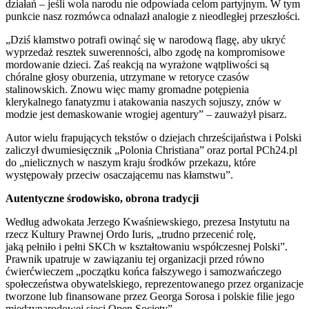
działań – jeśli wola narodu nie odpowiada celom partyjnym. W tym
punkcie nasz rozmówca odnalazł analogie z nieodległej przeszłości.
„Dziś kłamstwo potrafi owinąć się w narodową flagę, aby ukryć
wyprzedaż resztek suwerenności, albo zgodę na kompromisowe
mordowanie dzieci. Zaś reakcją na wyrażone wątpliwości są
chóralne głosy oburzenia, utrzymane w retoryce czasów
stalinowskich. Znowu więc mamy gromadne potępienia
klerykalnego fanatyzmu i atakowania naszych sojuszy, znów w
modzie jest demaskowanie wrogiej agentury” – zauważył pisarz.
Autor wielu frapujących tekstów o dziejach chrześcijaństwa i Polski
zaliczył dwumiesięcznik „Polonia Christiana” oraz portal PCh24.pl
do „nielicznych w naszym kraju środków przekazu, które
występowały przeciw osaczającemu nas kłamstwu”.
Autentyczne środowisko, obrona tradycji
Według adwokata Jerzego Kwaśniewskiego, prezesa Instytutu na
rzecz Kultury Prawnej Ordo Iuris, „trudno przecenić rolę,
jaką pełniło i pełni SKCh w kształtowaniu współczesnej Polski”.
Prawnik upatruje w zawiązaniu tej organizacji przed równo
ćwierćwieczem „początku końca fałszywego i samozwańczego
społeczeństwa obywatelskiego, reprezentowanego przez organizacje
tworzone lub finansowane przez Georga Sorosa i polskie filie jego
międzynarodowej sieci Open Society”.