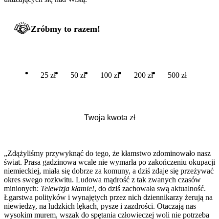
Zróbmy to razem!
25 zł
50 zł
100 zł
200 zł
500 zł
„Zdążyliśmy przywyknąć do tego, że kłamstwo zdominowało nasz
świat. Prasa gadzinowa wcale nie wymarła po zakończeniu okupacji
niemieckiej, miała się dobrze za komuny, a dziś zdaje się przeżywać
okres swego rozkwitu. Ludowa mądrość z tak zwanych czasów
minionych:
Telewizja kłamie!
, do dziś zachowała swą aktualność.
Łgarstwa polityków i wynajętych przez nich dziennikarzy żerują na
niewiedzy, na ludzkich lękach, pysze i zazdrości. Otaczają nas
wysokim murem, wszak do spętania człowieczej woli nie potrzeba