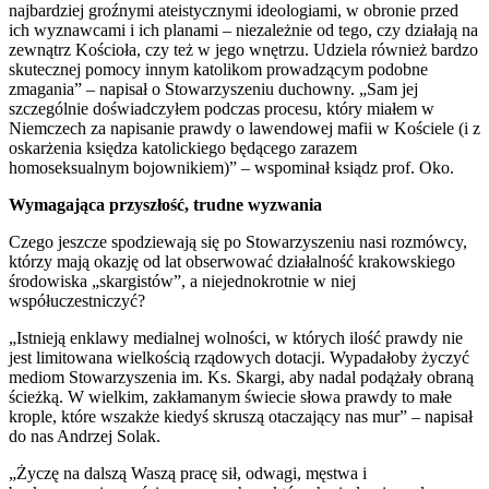
najbardziej groźnymi ateistycznymi ideologiami, w obronie przed
ich wyznawcami i ich planami – niezależnie od tego, czy działają na
zewnątrz Kościoła, czy też w jego wnętrzu. Udziela również bardzo
skutecznej pomocy innym katolikom prowadzącym podobne
zmagania” – napisał o Stowarzyszeniu duchowny. „Sam jej
szczególnie doświadczyłem podczas procesu, który miałem w
Niemczech za napisanie prawdy o lawendowej mafii w Kościele (i z
oskarżenia księdza katolickiego będącego zarazem
homoseksualnym bojownikiem)” – wspominał ksiądz prof. Oko.
Wymagająca przyszłość, trudne wyzwania
Czego jeszcze spodziewają się po Stowarzyszeniu nasi rozmówcy,
którzy mają okazję od lat obserwować działalność krakowskiego
środowiska „skargistów”, a niejednokrotnie w niej
współuczestniczyć?
„Istnieją enklawy medialnej wolności, w których ilość prawdy nie
jest limitowana wielkością rządowych dotacji. Wypadałoby życzyć
mediom Stowarzyszenia im. Ks. Skargi, aby nadal podążały obraną
ścieżką. W wielkim, zakłamanym świecie słowa prawdy to małe
krople, które wszakże kiedyś skruszą otaczający nas mur” – napisał
do nas Andrzej Solak.
„Życzę na dalszą Waszą pracę sił, odwagi, męstwa i