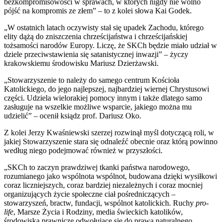
bezkompromisowości w sprawach, w których nigdy nie wolno
pójść na kompromis ze złem” – to z kolei słowa Kai Godek.
„W ostatnich latach oczywisty stał się upadek Zachodu, którego
elity dążą do zniszczenia chrześcijaństwa i chrześcijańskiej
tożsamości narodów Europy. Liczę, że SKCh będzie miało udział w
dziele przeciwstawienia się satanistycznej inwazji” – życzy
krakowskiemu środowisku Mariusz Dzierżawski.
„Stowarzyszenie to należy do samego centrum Kościoła
Katolickiego, do jego najlepszej, najbardziej wiernej Chrystusowi
części. Udziela wielorakiej pomocy innym i także dlatego samo
zasługuje na wszelkie możliwe wsparcie, jakiego można mu
udzielić” – ocenił ksiądz prof. Dariusz Oko.
Z kolei Jerzy Kwaśniewski szerzej rozwinął myśl dotyczącą roli, w
jakiej Stowarzyszenie stara się odnaleźć obecnie oraz którą powinno
według niego podejmować również w przyszłości.
„SKCh to zaczyn prawdziwej tkanki państwa narodowego,
rozumianego jako wspólnota wspólnot, budowana dzięki wysiłkowi
coraz liczniejszych, coraz bardziej niezależnych i coraz mocniej
organizujących życie społeczne ciał pośredniczących –
stowarzyszeń, bractw, fundacji, wspólnot katolickich. Ruchy
pro-
life
, Marsze Życia i Rodziny, media świeckich katolików,
środowiska prawnicze odwołujące się do prawa naturalnego,