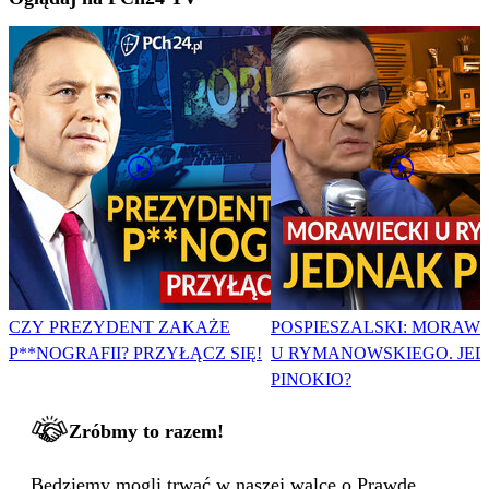
CZY PREZYDENT ZAKAŻE
POSPIESZALSKI: MORAWI
P**NOGRAFII? PRZYŁĄCZ SIĘ!
U RYMANOWSKIEGO. JE
PINOKIO?
Zróbmy to razem!
Będziemy mogli trwać w naszej walce o Prawdę