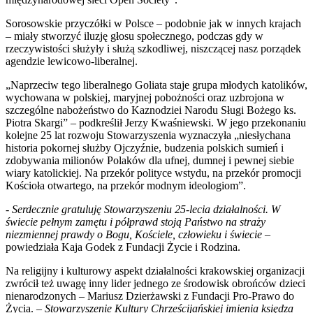
Sorosowskie przyczółki w Polsce – podobnie jak w innych krajach
– miały stworzyć iluzję głosu społecznego, podczas gdy w
rzeczywistości służyły i służą szkodliwej, niszczącej nasz porządek
agendzie lewicowo-liberalnej.
„Naprzeciw tego liberalnego Goliata staje grupa młodych katolików,
wychowana w polskiej, maryjnej pobożności oraz uzbrojona w
szczególne nabożeństwo do Kaznodziei Narodu Sługi Bożego ks.
Piotra Skargi” – podkreślił Jerzy Kwaśniewski. W jego przekonaniu
kolejne 25 lat rozwoju Stowarzyszenia wyznaczyła „niesłychana
historia pokornej służby Ojczyźnie, budzenia polskich sumień i
zdobywania milionów Polaków dla ufnej, dumnej i pewnej siebie
wiary katolickiej. Na przekór polityce wstydu, na przekór promocji
Kościoła otwartego, na przekór modnym ideologiom”.
-
Serdecznie gratuluję Stowarzyszeniu 25-lecia działalności. W
świecie pełnym zamętu i półprawd stoją Państwo na straży
niezmiennej prawdy o Bogu, Kościele, człowieku i świecie
–
powiedziała Kaja Godek z Fundacji Życie i Rodzina.
Na religijny i kulturowy aspekt działalności krakowskiej organizacji
zwrócił też uwagę inny lider jednego ze środowisk obrońców dzieci
nienarodzonych – Mariusz Dzierżawski z Fundacji Pro-Prawo do
Życia. –
Stowarzyszenie Kultury Chrześcijańskiej imienia księdza