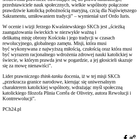
przedstawiciele nauk społecznych, wielkie wspólnoty połączone
prawdziwie katolicką pobożnością maryjną, czcią dla Najświętszego
Sakramentu, umiłowaniem tradycji” – wymieniał szef Ordo Iuris.
W ocenie i wizji Jerzego Kwaśniewskiego SKCh jest „ścieżką
zaangażowania świeckich w niezwykle ważną i
delikatną misję obrony Kościoła i jego tradycji w czasach
rewolucyjnego, globalnego zamętu. Misji, która musi
być wykonywana z najwyższą miłością, czułością oraz która musi
być wyrazem racjonalnego wdrożenia zdrowej nauki katolickiej w
świecie, w którym prawda jest w pogardzie, a jej głosicieli skazuje
się za mowę nienawiści”.
Lider prawniczego
think-tanku
docenia, iż w tej misji SKCh
„przekracza granice narodowe, kierując się uniwersalnym
charakterem katolickiej wspólnoty, wdrażając myśl społeczną
katolickiego filozofa Plinia Corrêa de Oliveiry, autora Rewolucji i
Kontrrewolucji”.
PCh24.pl