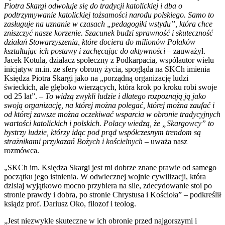
Piotra Skargi odwołuje się do tradycji katolickiej i dba o
podtrzymywanie katolickiej tożsamości narodu polskiego. Samo to
zasługuje na uznanie w czasach „pedagogiki wstydu”, która chce
zniszczyć nasze korzenie. Szacunek budzi sprawność i skuteczność
działań Stowarzyszenia, które dociera do milionów Polaków
kształtując ich postawy i zachęcając do aktywności
– zauważył.
Jacek Kotula, działacz społeczny z Podkarpacia, współautor wielu
inicjatyw m.in. ze sfery obrony życia, spogląda na SKCh imienia
Księdza Piotra Skargi jako na „porządną organizację ludzi
świeckich, ale głęboko wierzących, która krok po kroku robi swoje
od 25 lat”. –
To widzą zwykli ludzie i dlatego rozpoznają ją jako
swoją organizację, na której można polegać, której można zaufać i
od której zawsze można oczekiwać wsparcia w obronie tradycyjnych
wartości katolickich i polskich. Polacy wiedzą, że „Skargowcy” to
bystrzy ludzie, którzy idąc pod prąd współczesnym trendom są
strażnikami przykazań Bożych i kościelnych
– uważa nasz
rozmówca.
„SKCh im. Księdza Skargi jest mi dobrze znane prawie od samego
początku jego istnienia. W odwiecznej wojnie cywilizacji, która
dzisiaj wyjątkowo mocno przybiera na sile, zdecydowanie stoi po
stronie prawdy i dobra, po stronie Chrystusa i Kościoła” – podkreślił
ksiądz prof. Dariusz Oko, filozof i teolog.
„Jest niezwykle skuteczne w ich obronie przed najgorszymi i