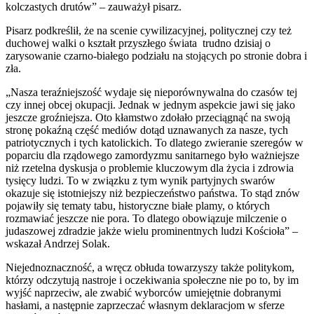
kolczastych drutów” – zauważył pisarz.
Pisarz podkreślił, że na scenie cywilizacyjnej, politycznej czy też
duchowej walki o kształt przyszłego świata trudno dzisiaj o
zarysowanie czarno-białego podziału na stojących po stronie dobra i
zła.
„Nasza teraźniejszość wydaje się nieporównywalna do czasów tej
czy innej obcej okupacji. Jednak w jednym aspekcie jawi się jako
jeszcze groźniejsza. Oto kłamstwo zdołało przeciągnąć na swoją
stronę pokaźną część mediów dotąd uznawanych za nasze, tych
patriotycznych i tych katolickich. To dlatego zwieranie szeregów w
poparciu dla rządowego zamordyzmu sanitarnego było ważniejsze
niż rzetelna dyskusja o problemie kluczowym dla życia i zdrowia
tysięcy ludzi. To w związku z tym wynik partyjnych swarów
okazuje się istotniejszy niż bezpieczeństwo państwa. To stąd znów
pojawiły się tematy tabu, historyczne białe plamy, o których
rozmawiać jeszcze nie pora. To dlatego obowiązuje milczenie o
judaszowej zdradzie jakże wielu prominentnych ludzi Kościoła” –
wskazał Andrzej Solak.
Niejednoznaczność, a wręcz obłuda towarzyszy także politykom,
którzy odczytują nastroje i oczekiwania społeczne nie po to, by im
wyjść naprzeciw, ale zwabić wyborców umiejętnie dobranymi
hasłami, a następnie zaprzeczać własnym deklaracjom w sferze