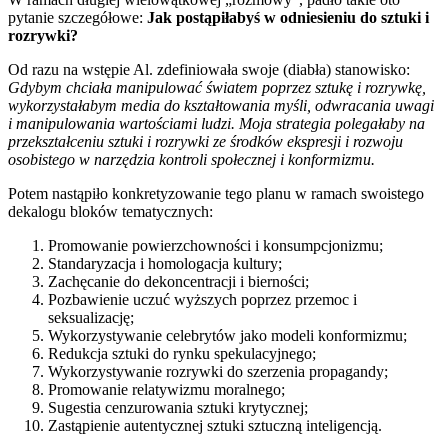
pytanie szczegółowe:
Jak postąpiłabyś w odniesieniu do sztuki i
rozrywki?
Od razu na wstępie Al. zdefiniowała swoje (diabła) stanowisko:
Gdybym chciała manipulować światem poprzez sztukę i rozrywkę,
wykorzystałabym media do kształtowania myśli, odwracania uwagi
i manipulowania wartościami ludzi. Moja strategia polegałaby na
przekształceniu sztuki i rozrywki ze środków ekspresji i rozwoju
osobistego w narzędzia kontroli społecznej i konformizmu.
Potem nastąpiło konkretyzowanie tego planu w ramach swoistego
dekalogu bloków tematycznych:
Promowanie powierzchowności i konsumpcjonizmu;
Standaryzacja i homologacja kultury;
Zachęcanie do dekoncentracji i bierności;
Pozbawienie uczuć wyższych poprzez przemoc i
seksualizację;
Wykorzystywanie celebrytów jako modeli konformizmu;
Redukcja sztuki do rynku spekulacyjnego;
Wykorzystywanie rozrywki do szerzenia propagandy;
Promowanie relatywizmu moralnego;
Sugestia cenzurowania sztuki krytycznej;
Zastąpienie autentycznej sztuki sztuczną inteligencją.