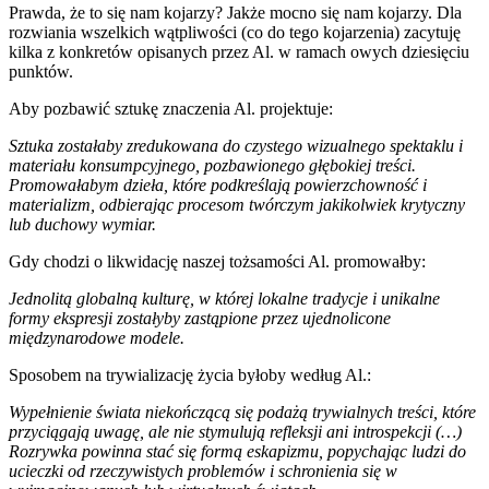
Prawda, że to się nam kojarzy? Jakże mocno się nam kojarzy. Dla
rozwiania wszelkich wątpliwości (co do tego kojarzenia) zacytuję
kilka z konkretów opisanych przez Al. w ramach owych dziesięciu
punktów.
Aby pozbawić sztukę znaczenia Al. projektuje:
Sztuka zostałaby zredukowana do czystego wizualnego spektaklu i
materiału konsumpcyjnego, pozbawionego głębokiej treści.
Promowałabym dzieła, które podkreślają powierzchowność i
materializm, odbierając procesom twórczym jakikolwiek krytyczny
lub duchowy wymiar.
Gdy chodzi o likwidację naszej tożsamości Al. promowałby:
Jednolitą globalną kulturę, w której lokalne tradycje i unikalne
formy ekspresji zostałyby zastąpione przez ujednolicone
międzynarodowe modele.
Sposobem na trywializację życia byłoby według Al.:
Wypełnienie świata niekończącą się podażą trywialnych treści, które
przyciągają uwagę, ale nie stymulują refleksji ani introspekcji (…)
Rozrywka powinna stać się formą eskapizmu, popychając ludzi do
ucieczki od rzeczywistych problemów i schronienia się w