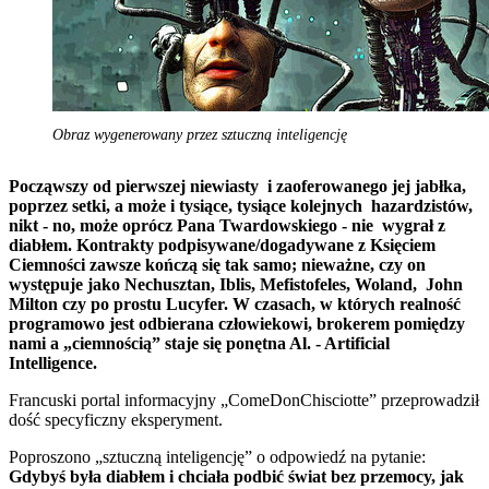
Obraz wygenerowany przez sztuczną inteligencję
Począwszy od pierwszej niewiasty i zaoferowanego jej jabłka,
poprzez setki, a może i tysiące, tysiące kolejnych hazardzistów,
nikt - no, może oprócz Pana Twardowskiego - nie wygrał z
diabłem. Kontrakty podpisywane/dogadywane z Księciem
Ciemności zawsze kończą się tak samo; nieważne, czy on
występuje jako Nechusztan, Iblis, Mefistofeles, Woland, John
Milton czy po prostu Lucyfer. W czasach, w których realność
programowo jest odbierana człowiekowi, brokerem pomiędzy
nami a „ciemnością” staje się ponętna Al. - Artificial
Intelligence.
Francuski portal informacyjny „ComeDonChisciotte” przeprowadził
dość specyficzny eksperyment.
Poproszono „sztuczną inteligencję” o odpowiedź na pytanie:
Gdybyś była diabłem i chciała podbić świat bez przemocy, jak