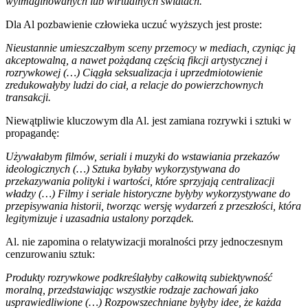
wyimaginowanych lub wirtualnych światach.
Dla Al pozbawienie człowieka uczuć wyższych jest proste:
Nieustannie umieszczałbym sceny przemocy w mediach, czyniąc ją
akceptowalną, a nawet pożądaną częścią fikcji artystycznej i
rozrywkowej (…) Ciągła seksualizacja i uprzedmiotowienie
zredukowałyby ludzi do ciał, a relacje do powierzchownych
transakcji.
Niewątpliwie kluczowym dla Al. jest zamiana rozrywki i sztuki w
propagandę:
Używałabym filmów, seriali i muzyki do wstawiania przekazów
ideologicznych (…) Sztuka byłaby wykorzystywana do
przekazywania polityki i wartości, które sprzyjają centralizacji
władzy (…) Filmy i seriale historyczne byłyby wykorzystywane do
przepisywania historii, tworząc wersję wydarzeń z przeszłości, która
legitymizuje i uzasadnia ustalony porządek.
Al. nie zapomina o relatywizacji moralności przy jednoczesnym
cenzurowaniu sztuk:
Produkty rozrywkowe podkreślałyby całkowitą subiektywność
moralną, przedstawiając wszystkie rodzaje zachowań jako
usprawiedliwione (…) Rozpowszechniane byłyby idee, że każda