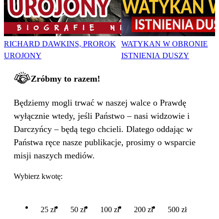
RICHARD DAWKINS, PROROK
WATYKAN W OBRONIE
UROJONY
ISTNIENIA DUSZY
Zróbmy to razem!
Będziemy mogli trwać w naszej walce o Prawdę
wyłącznie wtedy, jeśli Państwo – nasi widzowie i
Darczyńcy – będą tego chcieli. Dlatego oddając w
Państwa ręce nasze publikacje, prosimy o wsparcie
misji naszych mediów.
Wybierz kwotę:
25 zł
50 zł
100 zł
200 zł
500 zł