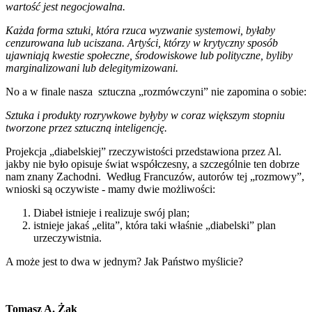
wartość jest negocjowalna.
Każda forma sztuki, która rzuca wyzwanie systemowi, byłaby
cenzurowana lub uciszana. Artyści, którzy w krytyczny sposób
ujawniają kwestie społeczne, środowiskowe lub polityczne, byliby
marginalizowani lub delegitymizowani.
No a w finale nasza sztuczna „rozmówczyni” nie zapomina o sobie:
Sztuka i produkty rozrywkowe byłyby w coraz większym stopniu
tworzone przez sztuczną inteligencję.
Projekcja „diabelskiej” rzeczywistości przedstawiona przez Al.
jakby nie było opisuje świat współczesny, a szczególnie ten dobrze
nam znany Zachodni. Według Francuzów, autorów tej „rozmowy”,
wnioski są oczywiste - mamy dwie możliwości:
Diabeł istnieje i realizuje swój plan;
istnieje jakaś „elita”, która taki właśnie „diabelski” plan
urzeczywistnia.
A może jest to dwa w jednym? Jak Państwo myślicie?
Tomasz A. Żak