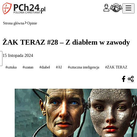
Strona główna
Opinie
ŻAK TERAZ #28 – Z diabłem w zawody
15 listopada 2024
#sztuka
#szatan
#diabeł
#AI
#sztuczna inteligencja
#ŻAK TERAZ