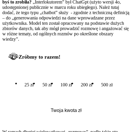
byś to zrobiła?
„Interlokutorem” był ChatGpt (użyto wersji 4o,
udostępnionej publicznie w marcu roku ubiegłego). Należ tutaj
dodać, że tego typu „chatbot” służy - zgodnie z techniczną definicją
– do „generowania odpowiedzi na dane wprowadzane przez
użytkownika. Model ten został opracowany na podstawie dużych
zbiorów danych, tak aby mógł prowadzić rozmowę i angażować się
w różne tematy, od ogólnych rozmów po określone obszary
wiedzy”.
Zróbmy to razem!
25 zł
50 zł
100 zł
200 zł
500 zł
W ramach długiej wielowątkowej „rozmowy”, padło takie oto