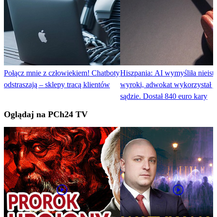
Połącz mnie z człowiekiem! Chatboty
Hiszpania: AI wymyśliła nieistn
odstraszają – sklepy tracą klientów
wyroki, adwokat wykorzystał j
sądzie. Dostał 840 euro kary
Oglądaj na PCh24 TV