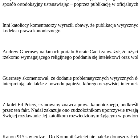
sposób ortodoksyjny ustanawiając – poprzez publikację w oficjalnych ak
Inni katoliccy komentatorzy wyrazili obawy, że publikacja wytyczn
kodeksu prawa kanonicznego.
Andrew Guernsey na łamach portalu Rorate Caeli zauważył, że użyci
rzekomo wymagającego religijnego poddania się intelektowi oraz wo
Guernsey skomentował, że dodanie problematycznych wytycznych do
interpretują, ale także z powodu papieża, którego oczywistej interpr
Z kolei Ed Peters, szanowany znawca prawa kanonicznego, podkreślił
przez ten fakt. Nadal zakazuje ono cudzołożnikom uporczywie trwaj
Świętej rozdawanie Jej katolikom rozwiedzionym żyjącym w powtórny
Kanon 915 stwierdza: „Do Komunii świętej nie należy dopuszczać ek