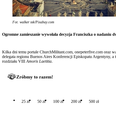
Fot. walker ssk/Pixabay.com
Ogromne zamieszanie wywołała decyzja Franciszka o nadaniu dw
Kilka dni temu portale ChurchMilitant.com, onepeterfive.com oraz waty
delegata regionu Buenos Aires Konferencji Episkopatu Argentyny, a
rozdziału VIII
Amoris Laetitia
.
Zróbmy to razem!
25 zł
50 zł
100 zł
200 zł
500 zł