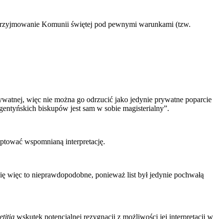
 przyjmowanie Komunii świętej pod pewnymi warunkami (tzw.
prywatnej, więc nie można go odrzucić jako jedynie prywatne poparcie
argentyńskich biskupów jest sam w sobie magisterialny”.
eptować wspomnianą interpretację.
się więc to nieprawdopodobne, ponieważ list był jedynie pochwałą
titia
wskutek potencjalnej rezygnacji z możliwości jej interpretacji w