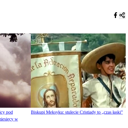
icy pod
Biskupi Meksyku: stulecie Cristiady to „czas łaski”
miesięcy w