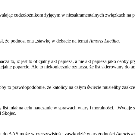
ozwalając cudzołożnikom żyjącym w niesakramentalnych związkach na
ł, że podnosi ona „stawkę w debacie na temat
Amoris Laetitia
.
za to, iż jest to oficjalny akt papieża, a nie akt papieża jako osoby 
icjalne poparcie. Ale to niekoniecznie oznacza, że ​​list skierowany do 
łoby to prawdopodobnie, że katolicy na całym świecie musieliby zaakc
 list miał na celu nauczanie w sprawach wiary i moralności. „Wydaje 
ł Skojec.
stu do AAS może w rzeczywistości zaszkodzić wiarygodności
Amoris lae