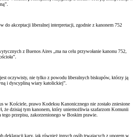
lną”.
w do akceptacji liberalnej interpretacji, zgodnie z kanonem 752
 wytycznych z Buenos Aires „ma na celu przywołanie kanonu 752,
ścioła”.
jest oczywisty, nie tylko z powodu liberalnych biskupów, którzy ją
ą i dyscypliną wiary katolickiej”.
atus w Kościele, prawo Kodeksu Kanonicznego nie zostało zniesione
ł, że dzisiaj tym kanonem, który uniemożliwia szafarzom Komunii
a tego przepisu, zakorzenionego w Boskim prawie.
 deklaracji kary, jak również innych osób trwających z uporem w