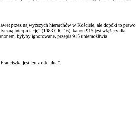
nawet przez najwyższych hierarchów w Kościele, ale dopóki to prawo
yczną interpretację” (1983 CIC 16), kanon 915 jest wiążący dla
 kanonem, byłyby ignorowane, przepis 915 uniemożliwia
nciszka jest teraz oficjalna”.