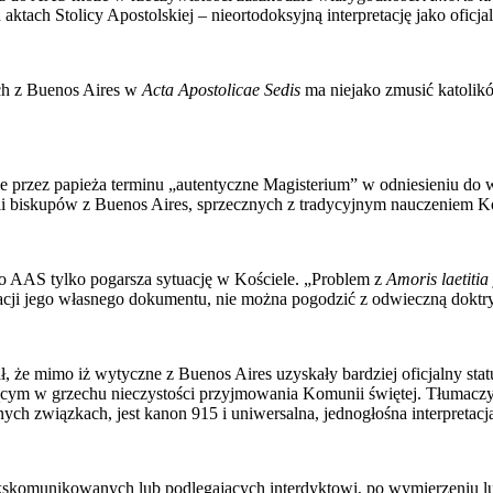
tach Stolicy Apostolskiej – ​​nieortodoksyjną interpretację jako oficja
ych z Buenos Aires w
Acta Apostolicae Sedis
ma niejako zmusić katolikó
e przez papieża terminu „autentyczne Magisterium” w odniesieniu do
li biskupów z Buenos Aires, sprzecznych z tradycyjnym nauczeniem Ko
 AAS tylko pogarsza sytuację w Kościele. „Problem z
Amoris laetitia
etacji jego własnego dokumentu, nie można pogodzić z odwieczną doktryn
, że mimo iż wytyczne z Buenos Aires uzyskały bardziej oficjalny st
ącym w grzechu nieczystości przyjmowania Komunii świętej. Tłumaczy
ch związkach, jest kanon 915 i uniwersalna, jednogłośna interpretacj
skomunikowanych lub podlegających interdyktowi, po wymierzeniu lub