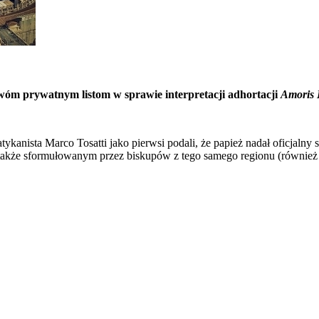
óm prywatnym listom w sprawie interpretacji adhortacji
Amoris L
kanista Marco Tosatti jako pierwsi podali, że papież nadał oficjalny s
 także sformułowanym przez biskupów z tego samego regionu (również