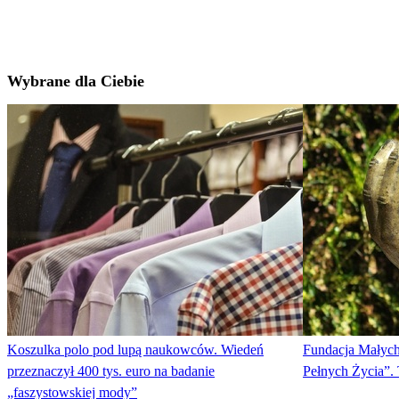
Wybrane dla Ciebie
Koszulka polo pod lupą naukowców. Wiedeń
Fundacja Małych
przeznaczył 400 tys. euro na badanie
Pełnych Życia”. 
„faszystowskiej mody”