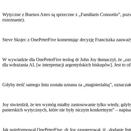
Wytyczne z Buenos Aires są sprzeczne z „Familiaris Consortio”, p
rozeznanie).
Steve Skojec z OnePeterFive komentując decyzję Franciszka zauważy
W wywiadzie dla OnePeterFive teolog dr John Joy tłumaczył, że „oznac
dla wdrażania AL [w interpretacji argentyńskich biskupów]. Jest to of
Gdyby treść samego listu została uznana za „magisterialną”, oznacza
Joy stwierdził, że ten wymóg miałby zastosowanie tylko wtedy, gdyby
pasterskich wytycznych, które nie były niczym konkretnym” – napisa
Jak poinformował OnePeterFive, dr Joy zasugerował, iż „dodanie li