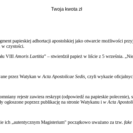
ent papieskiej adhortacji apostolskiej jako otwarcie możliwości pr
 w czystości.
ału VIII
Amoris Laetitia
” – stwierdził papież w liście z 5 września. „Ni
owane przez Watykan w
Acta Apostolicae Sedis,
czyli wykazie oficjalny
mniany rejestr zawiera reskrypt (odpowiedź na papieskie polecenie),
ały ogłoszone poprzez publikację na stronie Watykanu i
w Acta Apostoli
nie ich „autentycznym Magisterium" początkowo uważano za tzw.
fake