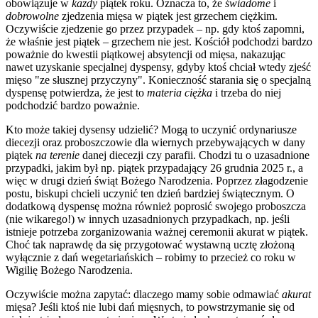
obowiązuje w
każdy
piątek roku. Oznacza to, że
świadome
i
dobrowolne
zjedzenia mięsa w piątek jest grzechem ciężkim.
Oczywiście zjedzenie go przez przypadek – np. gdy ktoś zapomni,
że właśnie jest piątek – grzechem nie jest. Kościół podchodzi bardzo
poważnie do kwestii piątkowej absytencji od mięsa, nakazując
nawet uzyskanie specjalnej dyspensy, gdyby ktoś chciał wtedy zjeść
mięso "ze słusznej przyczyny". Konieczność starania się o specjalną
dyspensę potwierdza, że jest to
materia ciężka
i trzeba do niej
podchodzić bardzo poważnie.
Kto może takiej dysensy udzielić? Mogą to uczynić ordynariusze
diecezji oraz proboszczowie dla wiernych przebywających w dany
piątek
na terenie
danej diecezji czy parafii. Chodzi tu o uzasadnione
przypadki, jakim był np. piątek przypadający 26 grudnia 2025 r., a
więc w drugi dzień świąt Bożego Narodzenia. Poprzez złagodzenie
postu, biskupi chcieli uczynić ten dzień bardziej świątecznym. O
dodatkową dyspensę można również poprosić swojego proboszcza
(nie wikarego!) w innych uzasadnionych przypadkach, np. jeśli
istnieje potrzeba zorganizowania ważnej ceremonii akurat w piątek.
Choć tak naprawdę da się przygotować wystawną ucztę złożoną
wyłącznie z dań wegetariańskich – robimy to przecież co roku w
Wigilię Bożego Narodzenia.
Oczywiście można zapytać: dlaczego mamy sobie odmawiać
akurat
mięsa? Jeśli ktoś nie lubi dań mięsnych, to powstrzymanie się od