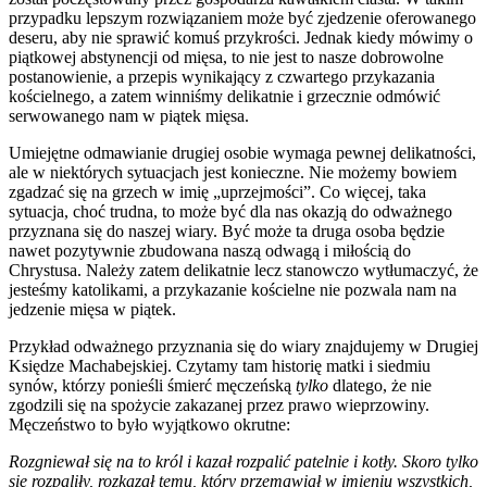
przypadku lepszym rozwiązaniem może być zjedzenie oferowanego
deseru, aby nie sprawić komuś przykrości. Jednak kiedy mówimy o
piątkowej abstynencji od mięsa, to nie jest to nasze dobrowolne
postanowienie, a przepis wynikający z czwartego przykazania
kościelnego, a zatem winniśmy delikatnie i grzecznie odmówić
serwowanego nam w piątek mięsa.
Umiejętne odmawianie drugiej osobie wymaga pewnej delikatności,
ale w niektórych sytuacjach jest konieczne. Nie możemy bowiem
zgadzać się na grzech w imię „uprzejmości”. Co więcej, taka
sytuacja, choć trudna, to może być dla nas okazją do odważnego
przyznana się do naszej wiary. Być może ta druga osoba będzie
nawet pozytywnie zbudowana naszą odwagą i miłością do
Chrystusa. Należy zatem delikatnie lecz stanowczo wytłumaczyć, że
jesteśmy katolikami, a przykazanie kościelne nie pozwala nam na
jedzenie mięsa w piątek.
Przykład odważnego przyznania się do wiary znajdujemy w Drugiej
Księdze Machabejskiej. Czytamy tam historię matki i siedmiu
synów, którzy ponieśli śmierć męczeńską
tylko
dlatego, że nie
zgodzili się na spożycie zakazanej przez prawo wieprzowiny.
Męczeństwo to było wyjątkowo okrutne:
Rozgniewał się na to król i kazał rozpalić patelnie i kotły. Skoro tylko
się rozpaliły, rozkazał temu, który przemawiał w imieniu wszystkich,