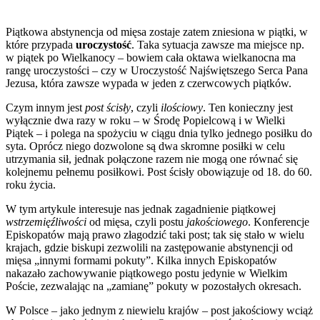
Piątkowa abstynencja od mięsa zostaje zatem zniesiona w piątki, w
które przypada
uroczystość
. Taka sytuacja zawsze ma miejsce np.
w piątek po Wielkanocy – bowiem cała oktawa wielkanocna ma
rangę uroczystości – czy w Uroczystość Najświętszego Serca Pana
Jezusa, która zawsze wypada w jeden z czerwcowych piątków.
Czym innym jest
post ścisły
, czyli
ilościowy
. Ten konieczny jest
wyłącznie dwa razy w roku – w Środę Popielcową i w Wielki
Piątek – i polega na spożyciu w ciągu dnia tylko jednego posiłku do
syta. Oprócz niego dozwolone są dwa skromne posiłki w celu
utrzymania sił, jednak połączone razem nie mogą one równać się
kolejnemu pełnemu posiłkowi. Post ścisły obowiązuje od 18. do 60.
roku życia.
W tym artykule interesuje nas jednak zagadnienie piątkowej
wstrzemięźliwości
od mięsa, czyli postu
jakościowego
. Konferencje
Episkopatów mają prawo złagodzić taki post; tak się stało w wielu
krajach, gdzie biskupi zezwolili na zastępowanie abstynencji od
mięsa „innymi formami pokuty”. Kilka innych Episkopatów
nakazało zachowywanie piątkowego postu jedynie w Wielkim
Poście, zezwalając na „zamianę” pokuty w pozostałych okresach.
W Polsce – jako jednym z niewielu krajów – post jakościowy wciąż