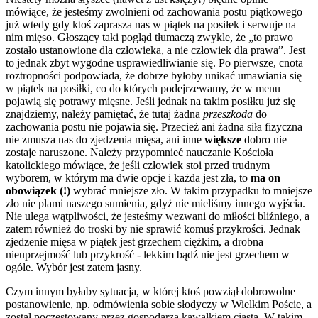
mówiące, że jesteśmy zwolnieni od zachowania postu piątkowego
już wtedy gdy ktoś zaprasza nas w piątek na posiłek i serwuje na
nim mięso. Głoszący taki pogląd tłumaczą zwykle, że „to prawo
zostało ustanowione dla człowieka, a nie człowiek dla prawa”. Jest
to jednak zbyt wygodne usprawiedliwianie się. Po pierwsze, cnota
roztropności podpowiada, że dobrze byłoby unikać umawiania się
w piątek na posiłki, co do których podejrzewamy, że w menu
pojawią się potrawy mięsne. Jeśli jednak na takim posiłku już się
znajdziemy, należy pamiętać, że tutaj żadna
przeszkoda
do
zachowania postu nie pojawia się. Przecież ani żadna siła fizyczna
nie zmusza nas do zjedzenia mięsa, ani inne
większe
dobro nie
zostaje naruszone. Należy przypomnieć nauczanie Kościoła
katolickiego mówiące, że jeśli człowiek stoi przed trudnym
wyborem, w którym ma dwie opcje i każda jest zła, to
ma on
obowiązek (!)
wybrać mniejsze zło. W takim przypadku to mniejsze
zło nie plami naszego sumienia, gdyż nie mieliśmy innego wyjścia.
Nie ulega wątpliwości, że jesteśmy wezwani do miłości bliźniego, a
zatem również do troski by nie sprawić komuś przykrości. Jednak
zjedzenie mięsa w piątek jest grzechem ciężkim, a drobna
nieuprzejmość lub przykrość - lekkim bądź nie jest grzechem w
ogóle. Wybór jest zatem jasny.
Czym innym byłaby sytuacja, w której ktoś powziął dobrowolne
postanowienie, np. odmówienia sobie słodyczy w Wielkim Poście, a
został poczęstowany przez gospodarza kawałkiem ciasta. W takim