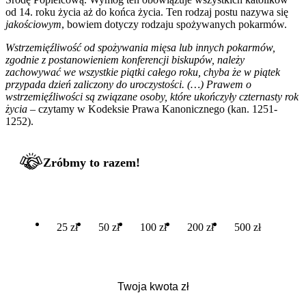
od 14. roku życia aż do końca życia. Ten rodzaj postu nazywa się
jakościowym
, bowiem dotyczy rodzaju spożywanych pokarmów.
Wstrzemięźliwość od spożywania mięsa lub innych pokarmów,
zgodnie z postanowieniem konferencji biskupów, należy
zachowywać we wszystkie piątki całego roku, chyba że w piątek
przypada dzień zaliczony do uroczystości. (…) Prawem o
wstrzemięźliwości są związane osoby, które ukończyły czternasty rok
życia
– czytamy w Kodeksie Prawa Kanonicznego (kan. 1251-
1252).
Zróbmy to razem!
25 zł
50 zł
100 zł
200 zł
500 zł