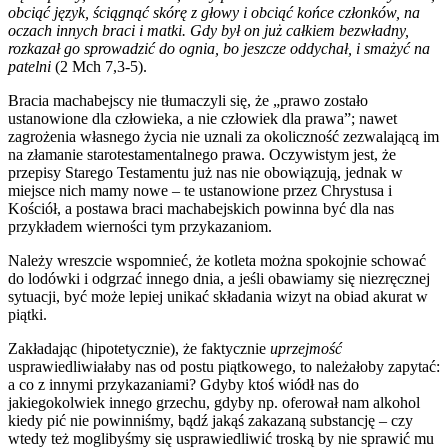
obciąć język, ściągnąć skórę z głowy i obciąć końce członków, na
oczach innych braci i matki. Gdy był on już całkiem bezwładny,
rozkazał go sprowadzić do ognia, bo jeszcze oddychał, i smażyć na
patelni
(2 Mch 7,3-5).
Bracia machabejscy nie tłumaczyli się, że „prawo zostało
ustanowione dla człowieka, a nie człowiek dla prawa”; nawet
zagrożenia własnego życia nie uznali za okoliczność zezwalającą im
na złamanie starotestamentalnego prawa. Oczywistym jest, że
przepisy Starego Testamentu już nas nie obowiązują, jednak w
miejsce nich mamy nowe – te ustanowione przez Chrystusa i
Kościół, a postawa braci machabejskich powinna być dla nas
przykładem wierności tym przykazaniom.
Należy wreszcie wspomnieć, że kotleta można spokojnie schować
do lodówki i odgrzać innego dnia, a jeśli obawiamy się niezręcznej
sytuacji, być może lepiej unikać składania wizyt na obiad akurat w
piątki.
Zakładając (hipotetycznie), że faktycznie
uprzejmość
usprawiedliwiałaby nas od postu piątkowego, to należałoby zapytać:
a co z innymi przykazaniami? Gdyby ktoś wiódł nas do
jakiegokolwiek innego grzechu, gdyby np. oferował nam alkohol
kiedy pić nie powinniśmy, bądź jakąś zakazaną substancję – czy
wtedy też moglibyśmy się usprawiedliwić troską by nie sprawić mu