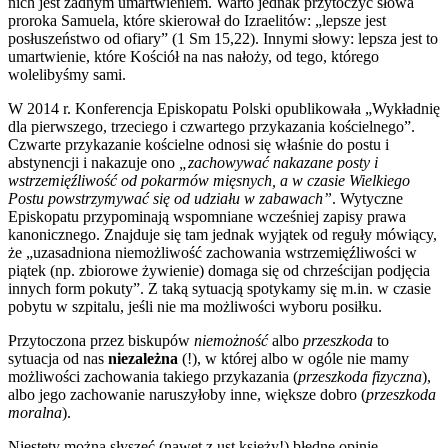
nich jest żadnym umartwieniem. Warto jednak przytoczyć słowa
proroka Samuela, które skierował do Izraelitów: „lepsze jest
posłuszeństwo od ofiary” (1 Sm 15,22). Innymi słowy: lepsza jest to
umartwienie, które Kościół na nas nałoży, od tego, którego
wolelibyśmy sami.
W 2014 r. Konferencja Episkopatu Polski opublikowała „Wykładnię
dla pierwszego, trzeciego i czwartego przykazania kościelnego”.
Czwarte przykazanie kościelne odnosi się właśnie do postu i
abstynencji i nakazuje ono
„zachowywać nakazane posty i
wstrzemięźliwość od pokarmów mięsnych, a w czasie Wielkiego
Postu powstrzymywać się od udziału w zabawach”
. Wytyczne
Episkopatu przypominają wspomniane wcześniej zapisy prawa
kanonicznego. Znajduje się tam jednak wyjątek od reguły mówiący,
że „uzasadniona niemożliwość zachowania wstrzemięźliwości w
piątek (np. zbiorowe żywienie) domaga się od chrześcijan podjęcia
innych form pokuty”. Z taką sytuacją spotykamy się m.in. w czasie
pobytu w szpitalu, jeśli nie ma możliwości wyboru posiłku.
Przytoczona przez biskupów
niemożność
albo
przeszkoda
to
sytuacja od nas
niezależna
(!), w której albo w ogóle nie mamy
możliwości zachowania takiego przykazania (
przeszkoda fizyczna
),
albo jego zachowanie naruszyłoby inne, większe dobro (
przeszkoda
moralna
).
Niestety można słyszeć (nawet z ust księży!) błędne opinie