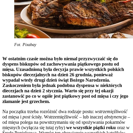
Fot. Pixabay
W ostatnim czasie można było niemal przyzwyczaić się do
dyspens biskupów od zachowywania piątkowego postu od
mięsa. Uzasadnioną była decyzja prawie wszystkich polskich
biskupów diecezjalnych na dzień 26 grudnia, ponieważ
wypadał wtedy drugi dzień świąt Bożego Narodzenia.
Zaskoczeniem była jednak podobna dyspensa w niektórych
diecezjach na dzień 2 stycznia. Warto się przy tej okazji
zastanowić po co w ogóle jest piątkowy post od mięsa i czy jego
złamanie jest grzechem.
Na początku trzeba rozróżnić dwa rodzaje postu:
wstrzemięźliwość
od mięsa i
post
ścisły. Wstrzemięźliwość – lub inaczej
abstynencja
–
od mięsa polega na powstrzymaniu się od spożywania pokarmów
mięsnych (wyłącza się tutaj ryby)
we wszystkie piątki roku
oraz w
Środę Popielcową. Wymóg ten obowiązuje wszystkich katolików