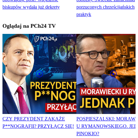
biskupów wydała już dekrety
porzuconych chrześcijańskich
praktyk
Oglądaj na PCh24 TV
CZY PREZYDENT ZAKAŻE
POSPIESZALSKI: MORAWI
P**NOGRAFII? PRZYŁĄCZ SIĘ!
U RYMANOWSKIEGO. JE
PINOKIO?