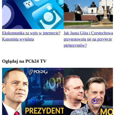
Ekskomunika za wpis w internecie?
Jak Jasna Góra i Częstochowa
Kanonista wyjaśnia
przygotowują się na przyjęcie
pielgrzymów?
Oglądaj na PCh24 TV