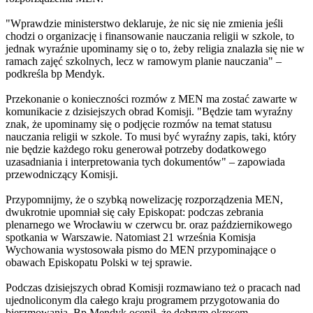
"Wprawdzie ministerstwo deklaruje, że nic się nie zmienia jeśli
chodzi o organizację i finansowanie nauczania religii w szkole, to
jednak wyraźnie upominamy się o to, żeby religia znalazła się nie w
ramach zajęć szkolnych, lecz w ramowym planie nauczania" –
podkreśla bp Mendyk.
Przekonanie o konieczności rozmów z MEN ma zostać zawarte w
komunikacie z dzisiejszych obrad Komisji. "Będzie tam wyraźny
znak, że upominamy się o podjęcie rozmów na temat statusu
nauczania religii w szkole. To musi być wyraźny zapis, taki, który
nie będzie każdego roku generował potrzeby dodatkowego
uzasadniania i interpretowania tych dokumentów" – zapowiada
przewodniczący Komisji.
Przypomnijmy, że o szybką nowelizację rozporządzenia MEN,
dwukrotnie upomniał się cały Episkopat: podczas zebrania
plenarnego we Wrocławiu w czerwcu br. oraz październikowego
spotkania w Warszawie. Natomiast 21 września Komisja
Wychowania wystosowała pismo do MEN przypominające o
obawach Episkopatu Polski w tej sprawie.
Podczas dzisiejszych obrad Komisji rozmawiano też o pracach nad
ujednoliconym dla całego kraju programem przygotowania do
bierzmowania. Bp Mendyk ocenił, że dobrym okresem