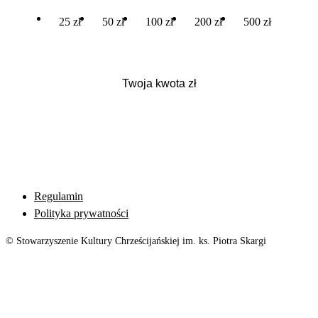
25 zł
50 zł
100 zł
200 zł
500 zł
Regulamin
Polityka prywatności
© Stowarzyszenie Kultury Chrześcijańskiej im. ks. Piotra Skargi