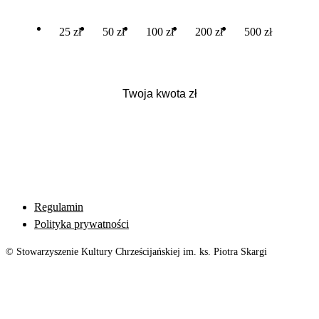
25 zł
50 zł
100 zł
200 zł
500 zł
Regulamin
Polityka prywatności
© Stowarzyszenie Kultury Chrześcijańskiej im. ks. Piotra Skargi