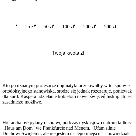
25 zł
50 zł
100 zł
200 zł
500 zł
Kto po uznanym profesorze dogmatyki oczekiwałby w tej sprawie
ortodoksyjnego stanowiska, srodze się jednak rozczaruje, ponieważ
dla kard. Kaspera udzielanie kobietom nawet święceń biskupich jest
zasadniczo możliwe.
Hierarcha był pytany o sprawę podczas dyskusji w centrum kultury
„Haus am Dom” we Frankfurcie nad Menem. „Ufam silnie
Duchowi Świętemu, ale nie jestem na Jego miejscu” – powiedział