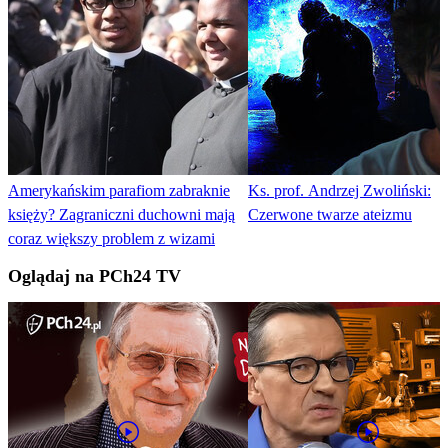
Amerykańskim parafiom zabraknie
Ks. prof. Andrzej Zwoliński:
księży? Zagraniczni duchowni mają
Czerwone twarze ateizmu
coraz większy problem z wizami
Oglądaj na PCh24 TV