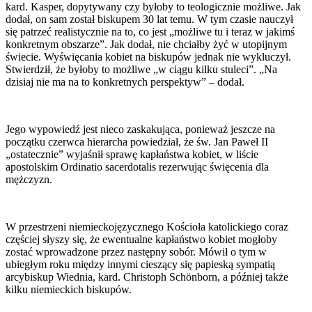
kard. Kasper, dopytywany czy byłoby to teologicznie możliwe. Jak
dodał, on sam został biskupem 30 lat temu. W tym czasie nauczył
się patrzeć realistycznie na to, co jest „możliwe tu i teraz w jakimś
konkretnym obszarze”. Jak dodał, nie chciałby żyć w utopijnym
świecie. Wyświęcania kobiet na biskupów jednak nie wykluczył.
Stwierdził, że byłoby to możliwe „w ciągu kilku stuleci”. „Na
dzisiaj nie ma na to konkretnych perspektyw” – dodał.
Jego wypowiedź jest nieco zaskakująca, ponieważ jeszcze na
początku czerwca hierarcha powiedział, że św. Jan Paweł II
„ostatecznie” wyjaśnił sprawę kapłaństwa kobiet, w liście
apostolskim Ordinatio sacerdotalis rezerwując święcenia dla
mężczyzn.
W przestrzeni niemieckojęzycznego Kościoła katolickiego coraz
częściej słyszy się, że ewentualne kapłaństwo kobiet mogłoby
zostać wprowadzone przez następny sobór. Mówił o tym w
ubiegłym roku między innymi cieszący się papieską sympatią
arcybiskup Wiednia, kard. Christoph Schönborn, a później także
kilku niemieckich biskupów.