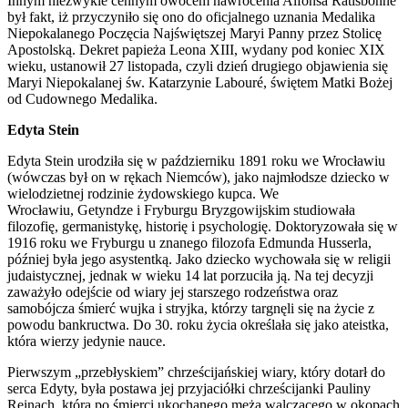
Innym niezwykle cennym owocem nawrócenia Alfonsa Ratisbonne
był fakt, iż przyczyniło się ono do oficjalnego uznania Medalika
Niepokalanego Poczęcia Najświętszej Maryi Panny przez Stolicę
Apostolską. Dekret papieża Leona XIII, wydany pod koniec XIX
wieku, ustanowił 27 listopada, czyli dzień drugiego objawienia się
Maryi Niepokalanej św. Katarzynie Labouré, świętem Matki Bożej
od Cudownego Medalika.
Edyta Stein
Edyta Stein urodziła się w październiku 1891 roku we Wrocławiu
(wówczas był on w rękach Niemców), jako najmłodsze dziecko w
wielodzietnej rodzinie żydowskiego kupca. We
Wrocławiu, Getyndze i Fryburgu Bryzgowijskim studiowała
filozofię, germanistykę, historię i psychologię. Doktoryzowała się w
1916 roku we Fryburgu u znanego filozofa Edmunda Husserla,
później była jego asystentką. Jako dziecko wychowała się w religii
judaistycznej, jednak w wieku 14 lat porzuciła ją. Na tej decyzji
zaważyło odejście od wiary jej starszego rodzeństwa oraz
samobójcza śmierć wujka i stryjka, którzy targnęli się na życie z
powodu bankructwa. Do 30. roku życia określała się jako ateistka,
która wierzy jedynie nauce.
Pierwszym „przebłyskiem” chrześcijańskiej wiary, który dotarł do
serca Edyty, była postawa jej przyjaciółki chrześcijanki Pauliny
Reinach, która po śmierci ukochanego męża walczącego w okopach