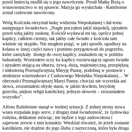
przed śmiercią modlił się o jego nawrócenie. Prosił Matkę Bożą o
wstawiennictwo w tej sprawie. Maryja go wysłuchała - Ratisbonne
został cudownie nawrócony.
Wróg Kościoła otrzymał łaskę widzenia Niepokalanej i dał temu
następujące świadectwo. „Nagle poczułem jakiś niepokój, ujrzałem
przed sobą jakby zasłonę. Kościół wydawał mi się, oprócz jednej
kaplicy, całkiem ciemny, tak jakby całe światło z kościoła tam
właśnie się skupiło. Nie mogłem pojąć, w jaki sposób, upadłszy na
kolana w innej części nawy i pomimo przygotowań do pogrzebu,
które zamykały dostęp do owej kaplicy, znalazłem się w pobliżu
balustrady. Wzniosłem oczy ku kaplicy rozsiewającej ogrom światła
i ujrzałem stojącą na ołtarzu, żywą, dużą, majestatyczną, przepiękną
i miłosierną Przenajświętszą Maryję Pannę, podobną w postawie i
strukturze wizerunkowi z Cudownego Medalika Niepokalanej… W
obecności Przenajświętszej Maryi Panny, chociaż nie wyrzekła ani
słowa, zrozumiałem ohydę stanu, w jakim tkwiłem, brzydotę
grzechu, piękno religii katolickiej; jednym słowem – zrozumiałem
wszystko”.
Alfons Ratisbonne stanął w trudnej sytuacji. Z jednej strony nowa
wiara rozpalała jego serce, z drugiej miał świadomość, że żydowska
rodzina, delikatnie mówiąc, nie będzie z tego zadowolona i
zapewne zerwie z nim kontakty. Wiedział również, że jeżeli zostanie
katolikiem, nie dojdzie do jego ślubu z narzeczoną, która była droga