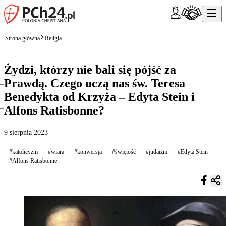
Strona główna
Religia
Żydzi, którzy nie bali się pójść za
Prawdą. Czego uczą nas św. Teresa
Benedykta od Krzyża – Edyta Stein i
Alfons Ratisbonne?
9 sierpnia 2023
#katolicyzm
#wiara
#konwersja
#świętość
#judaizm
#Edyta Stein
#Alfons Ratisbonne