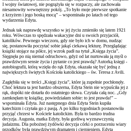
I wojny światowej, nie pogrążyła się w rozpaczy, ale zachowała
niesamowity wewnętrzny pokój. „To było moje pierwsze spotkanie
z krzyżem i jego boską mocą” – wspominała po latach od tego
wydarzenia Edyta.
Jednak tak naprawdę wszystko w jej życiu zmieniło się latem 1921
roku. Wówczas to spędzała wakacyjne dni u swoich przyjaciół,
katolików. Pewnego wieczoru, gdy nie było ich w domu, nudząc
się, postanowiła poczytać sobie jakąś ciekawą lekturę. Przeglądając
książki stojące na półce, jej wzrok padł na tytuł „Księga życia”.
Sięgnęła po nią niemal odruchowo, gdyż od lat nurtowała ją myśl o
prawdziwym sensie życia i pytanie co jest prawdą? Autorką księgi -
autobiografii, którą wzięła do rąk Edyta, okazała się być jedną z
największych świętych Kościoła katolickiego – św. Teresa z Avili.
Zagłębiła się w treści „Księgi życia”, które ją zupełnie pochłonęły.
Choć lektura ta jest bardzo obszerna, Edyta Stein nie wypuściła jej z
rąk, dopóki nie dotarła do ostatniego słowa. Czytała całą noc. „Gdy
zamknęłam tę książkę, powiedziałam sobie: to jest prawda!” –
wspominała Edyta. Już następnego dnia Edyta Stein kupiła
katechizm i czytała go z pasją. A po kilku tygodniach postanowiła
przyjąć chrzest w Kościele katolickim. Była to bardzo trudna
decyzja. Augusta, matka Edyty, była gorliwą wyznawczynią
judaizmu. Dla pobożnej żydówki decyzja córki o porzuceniu wiary
przodków była prawdziwym dramatem i cierpieniem. Edyta