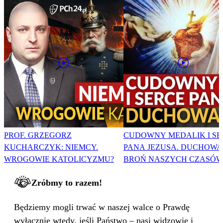
PROF. GRZEGORZ
CUDOWNY MEDALIK I SE
KUCHARCZYK: NIEMCY.
PANA JEZUSA. DUCHOWA
WROGOWIE KATOLICYZMU?
BROŃ NASZYCH CZASÓW
Zróbmy to razem!
Będziemy mogli trwać w naszej walce o Prawdę
wyłącznie wtedy, jeśli Państwo – nasi widzowie i