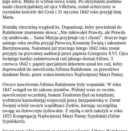
jego sercu. Mimo to wybrał nową wiarę. Po otrzymaniu podstaw
nauki chrześcijańskiej od ojca Villeforta, został ochrzczony w
rzymskim kościele del Gesù i 31 stycznia 1842 roku przyjął imię
Maria.
Homilię chrzcielną wygłosił ks. Dupanloup, który powiedział do
Ratisbonne znamienne słowa: „Nie miłowałeś Prawdy, ale Prawda
cię umiłowała… Sama Maryja przyjmuje cię i chroni”. Jeszcze tego
samego roku neofita przyjął Pierwszą Komunię Świętą i sakrament
Bierzmowania. Natomiast już trzeciego lutego 1842 roku został
przyjęty na prywatnej audiencji przez papieża Grzegorza XVI. Ojca
świętego bardzo zainteresował cud jakiego doznał Alfons. 3
czerwca 1842 r. papież specjalnym dekretem uznał ten cud, który
doprowadził do nawrócenia Alfonsa Ratisbonne, za prawdziwe
działanie Boże, przez wstawiennictwo Najświętszej Maryi Panny.
Owoce nawrócenia Alfonsa Ratisbonne były wspaniałe. W roku
1847 wstąpił on do zakonu jezuitów. Później wraz ze swoim,
nawróconym wcześniej, bratem Teodorem (był on księdzem,
wybitnym kaznodzieją) rozpoczęli pracę duszpasterską w Ziemi
Świętej wśród swoich współbraci Żydów, kierując szczególną
uwagę na dziewczęta żydowskie. Z myślą o nich założyli w roku
1855 Kongregację Najświętszej Maryi Panny Syjońskiej (Sióstr
Syjońskich).