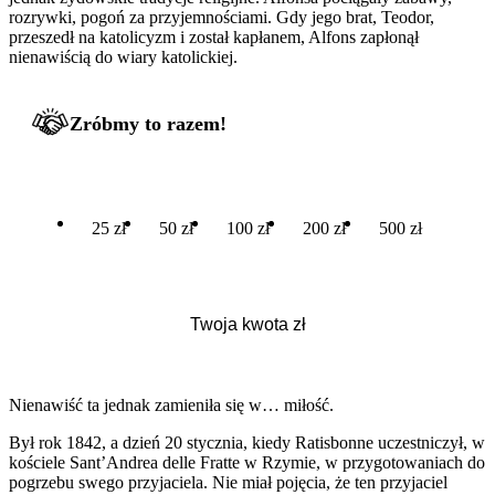
rozrywki, pogoń za przyjemnościami. Gdy jego brat, Teodor,
przeszedł na katolicyzm i został kapłanem, Alfons zapłonął
nienawiścią do wiary katolickiej.
Zróbmy to razem!
25 zł
50 zł
100 zł
200 zł
500 zł
Nienawiść ta jednak zamieniła się w… miłość.
Był rok 1842, a dzień 20 stycznia, kiedy Ratisbonne uczestniczył, w
kościele Sant’Andrea delle Fratte w Rzymie, w przygotowaniach do
pogrzebu swego przyjaciela. Nie miał pojęcia, że ten przyjaciel