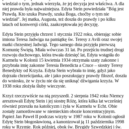
wiedział o tym, jednak wierzyła, że jej decyzja jest właściwa. A dla
niej prawda była najważniejsza. Edyta Stein powiedziała "Bóg jest
Prawdą. Kto szuka Prawdy, szuka Boga, choćby o tym nie
wiedział". Jej matka, Augusta, też doszła do prawdy i po kilku
latach od konwersji córki, zaakceptowała jej decyzję.
Edyta Stein przyjęła chrzest 1 stycznia 1922 roku, obierając sobie
imiona Teresa Jadwiga na pamiątkę św. Teresy z Avili oraz swojej
matki chrzestnej Jadwigi. Tego samego dnia przyjęła pierwszą
Komunię Świętą. Miała wówczas 31 lat. Po przejściu trudnej drogi
rozwoju duchowego, która trwała dziesięć lat, Edyta wstąpiła do
Karmelu w Kolonii 15 kwietnia 1934 otrzymała szaty zakonne i
przybrała imię zakonne Teresia Benedicta a Cruce – siostry Teresy
Benedykty od Krzyża. Edyta Stein wybrała to imię, gdyż jako
dojrzała chrześcijanka, ale i jako poszukujący prawdy filozof, doszła
do wniosku, że w życiu nie da się uniknąć dźwigania krzyża. W
1938 roku złożyła śluby wieczyste.
Krzyż rzeczywiście na nią przyszedł. 2 sierpnia 1942 roku Niemcy
aresztowali Edytę Stein i jej siostrę Różę, która kilka lat wcześniej
również przeszła na katolicyzm i żyła w Karmelu w Echt. Obie
zostały zamordowane w niemieckim obozie koncentracyjnym.
Papież Jan Paweł II podczas wizyty w 1987 roku w Kolonii ogłosił
Edytę Stein błogosławioną, a kanonizował ją 11 października 1998
roku w Rzymie. Rok później, obok św. Brygidy Szwedzkiej i św.