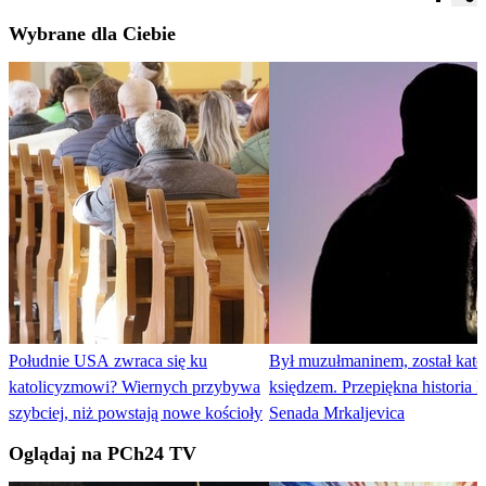
Wybrane dla Ciebie
Południe USA zwraca się ku
Był muzułmaninem, został kato
katolicyzmowi? Wiernych przybywa
księdzem. Przepiękna historia k
szybciej, niż powstają nowe kościoły
Senada Mrkaljevica
Oglądaj na PCh24 TV