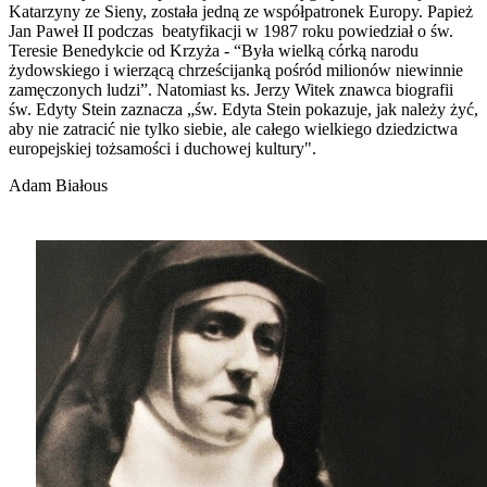
Katarzyny ze Sieny, została jedną ze współpatronek Europy. Papież
Jan Paweł II podczas beatyfikacji w 1987 roku powiedział o św.
Teresie Benedykcie od Krzyża - “Była wielką córką narodu
żydowskiego i wierzącą chrześcijanką pośród milionów niewinnie
zamęczonych ludzi”. Natomiast ks. Jerzy Witek znawca biografii
św. Edyty Stein zaznacza „św. Edyta Stein pokazuje, jak należy żyć,
aby nie zatracić nie tylko siebie, ale całego wielkiego dziedzictwa
europejskiej tożsamości i duchowej kultury".
Adam Białous