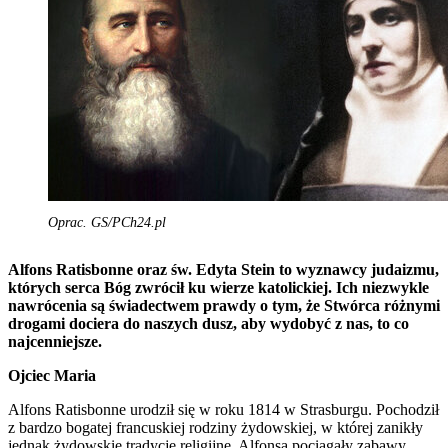
Oprac. GS/PCh24.pl
Alfons Ratisbonne oraz św. Edyta Stein to wyznawcy judaizmu,
których serca Bóg zwrócił ku wierze katolickiej. Ich niezwykle
nawrócenia są świadectwem prawdy o tym, że Stwórca różnymi
drogami dociera do naszych dusz, aby wydobyć z nas, to co
najcenniejsze.
Ojciec Maria
Alfons Ratisbonne urodził się w roku 1814 w Strasburgu. Pochodził
z bardzo bogatej francuskiej rodziny żydowskiej, w której zanikły
jednak żydowskie tradycje religijne. Alfonsa pociągały zabawy,