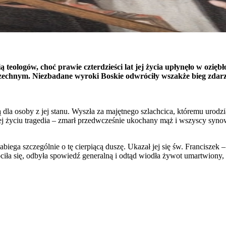
teologów, choć prawie czterdzieści lat jej życia upłynęło w oziębło
zechnym. Niezbadane wyroki Boskie odwróciły wszakże bieg zdarzeń
la osoby z jej stanu. Wyszła za majętnego szlachcica, któremu urodził
jej życiu tragedia – zmarł przedwcześnie ukochany mąż i wszyscy syn
biega szczególnie o tę cierpiącą duszę. Ukazał jej się św. Franciszek
óciła się, odbyła spowiedź generalną i odtąd wiodła żywot umartwiony,