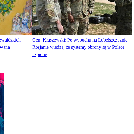
rzwałdzkich
Gen. Kraszewski: Po wybuchu na Lubelszczyźnie
owana
Rosjanie wiedzą, że systemy obrony są w Polsce
uśpione