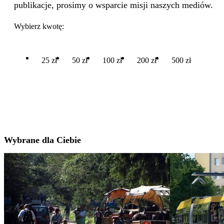
publikacje, prosimy o wsparcie misji naszych mediów.
Wybierz kwotę:
25 zł
50 zł
100 zł
200 zł
500 zł
Wybrane dla Ciebie