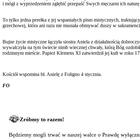
i mógł z wyprzedzeniem zgłębić przepaść Swych męczarni ich naturę 
To tylko jedna perełka z jej wspaniałych pism mistycznych, traktują
grzechowej, która ani razu nie musiała obmywać duszy w sakramenci
Bujne życie mistyczne łączyła siostra Aniela z działalnością dobrocz
wywalczyła na tym świecie nimb wiecznej chwały, którą Bóg ozdobił j
rodzinnym mieście. Papież Klemens XI zatwierdził jej kult w roku 17
Kościół wspomina bł. Anielę z Foligno 4 stycznia.
FO
Zróbmy to razem!
Będziemy mogli trwać w naszej walce o Prawdę wyłącznie