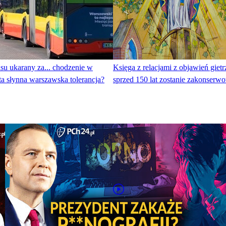
su ukarany za... chodzenie w
Księga z relacjami z objawień giet
ta słynna warszawska tolerancja?
sprzed 150 lat zostanie zakonserw