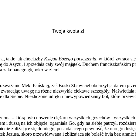
a, takie jak chociażby
Księga Bożego pocieszenia
, w której zwraca s
 do Asyżu, i sprzedała cały swój majątek. Duchem franciszkańskim prz
na zakopanego głęboko w ziemi.
a rozważanie Męki Pańskiej, zaś Boski Zbawiciel obdarzył ją darem prze
 zwracając uwagę na różne niezwykle ciekawe szczegóły. Naświetlała
 dla Siebie. Niezliczone udręki i niewypowiedziany ból, które przewid
awiona – którą było noszenie ciężaru wszystkich grzechów i wszystkich
m i duszą na ich objęcie, ogarniała Go, gdy na siebie patrzył, rozdzier
nie zbliżające się do niego, posiadającego pewność, że ono go dosię
tek Jezusa, skoro przewidywana i zbliżająca się boleść była bez granic