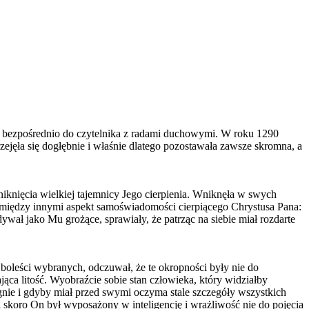
ię bezpośrednio do czytelnika z radami duchowymi. W roku 1290
ejęła się dogłębnie i właśnie dlatego pozostawała zawsze skromna, a
niknięcia wielkiej tajemnicy Jego cierpienia. Wniknęła w swych
 między innymi aspekt samoświadomości cierpiącego Chrystusa Pana:
ywał jako Mu grożące, sprawiały, że patrząc na siebie miał rozdarte
 boleści wybranych, odczuwał, że te okropności były nie do
ająca litość. Wyobraźcie sobie stan człowieka, który widziałby
gnie i gdyby miał przed swymi oczyma stale szczegóły wszystkich
 i skoro On był wyposażony w inteligencję i wrażliwość nie do pojęcia