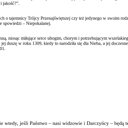
i jakość?”.
cych o tajemnicy Trójcy Przenajświętszej czy też jedynego w swoim ro
e spowiedzi – Niepokalanej.
ynną, niosąc miłujące serce ubogim, chorym i potrzebującym wszelakiego
ej duszę w roku 1309, kiedy to narodziła się dla Nieba, a jej doczesn
01.
 wtedy, jeśli Państwo – nasi widzowie i Darczyńcy – będą te