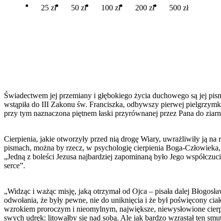
25 zł
50 zł
100 zł
200 zł
500 zł
Świadectwem jej przemiany i głębokiego życia duchowego są jej pism
wstąpiła do III Zakonu św. Franciszka, odbywszy pierwej pielgrzymkę
przy tym naznaczona piętnem łaski przyrównanej przez Pana do ziar
Cierpienia, jakie otworzyły przed nią drogę Wiary, uwrażliwiły ją n
pismach, można by rzecz, w psychologię cierpienia Boga-Człowieka,
„Jedną z boleści Jezusa najbardziej zapominaną było Jego współczucie
serce”.
„Widząc i ważąc misję, jaką otrzymał od Ojca – pisała dalej Błogosł
odwołania, że były pewne, nie do uniknięcia i że był poświęcony ciałe
wzrokiem proroczym i nieomylnym, największe, niewysłowione cierpie
swych udręk: litowałby się nad sobą. Ale jak bardzo wzrastał ten smu