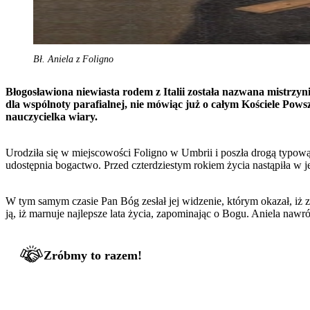
Bł. Aniela z Foligno
Błogosławiona niewiasta rodem z Italii została nazwana mistrzynią 
dla wspólnoty parafialnej, nie mówiąc już o całym Kościele Pows
nauczycielka wiary.
Urodziła się w miejscowości Foligno w Umbrii i poszła drogą typową d
udostępnia bogactwo. Przed czterdziestym rokiem życia nastąpiła w 
W tym samym czasie Pan Bóg zesłał jej widzenie, którym okazał, iż za
ją, iż marnuje najlepsze lata życia, zapominając o Bogu. Aniela nawr
Zróbmy to razem!