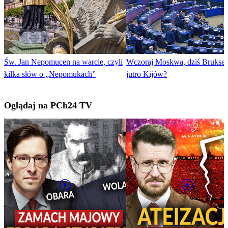
Św. Jan Nepomucen na warcie, czyli
Wczoraj Moskwa, dziś Brukse
kilka słów o „Nepomukach”
jutro Kijów?
Oglądaj na PCh24 TV