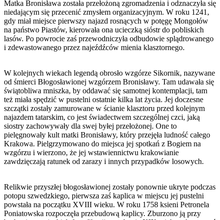
Matka Bronisława została przełożoną zgromadzenia i odznaczyła się
niedającym się przecenić zmysłem organizacyjnym. W roku 1241,
gdy miał miejsce pierwszy najazd rosnących w potęgę Mongołów
na państwo Piastów, kierowała ona ucieczką sióstr do pobliskich
lasów. Po powrocie zaś przewodniczyła odbudowie splądrowanego
i zdewastowanego przez najeźdźców mienia klasztornego.
W kolejnych wiekach legendą obrosło wzgórze Sikornik, nazywane
od śmierci Błogosławionej wzgórzem Bronisławy. Tam udawała się
świątobliwa mniszka, by oddawać się samotnej kontemplacji, tam
też miała spędzić w pustelni ostatnie kilka lat życia. Jej doczesne
szczątki zostały zamurowane w ścianie klasztoru przed kolejnym
najazdem tatarskim, co jest świadectwem szczególnej czci, jaką
siostry zachowywały dla swej byłej przełożonej. One to
pielęgnowały kult matki Bronisławy, który przejęła ludność całego
Krakowa. Pielgrzymowano do miejsca jej spotkań z Bogiem na
wzgórzu i wierzono, że jej wstawiennictwu krakowianie
zawdzięczają ratunek od zarazy i innych przypadków losowych.
Relikwie przyszłej błogosławionej zostały ponownie ukryte podczas
potopu szwedzkiego, pierwsza zaś kaplica w miejscu jej pustelni
powstała na początku XVIII wieku. W roku 1758 ksieni Petronela
Poniatowska rozpoczęła przebudową kaplicy. Zburzono ją przy