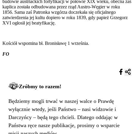
budowie austriackich fortyfikacji w połowie XIX wieku, obecna zaś
kaplica została odbudowana przez rząd Austro-Węgier w roku
1856. Sama zaś Patronka wzgórza doczekała się oficjalnego
zatwierdzenia jej kultu dopiero w roku 1839, gdy papież Grzegorz
XVI ogłosił jej beatyfikację.
Kościół wspomina bł. Bronisławę 1 września.
FO
Zróbmy to razem!
Będziemy mogli trwać w naszej walce o Prawdę
wyłącznie wtedy, jeśli Państwo – nasi widzowie i
Darczyńcy – będą tego chcieli. Dlatego oddając w
Państwa ręce nasze publikacje, prosimy o wsparcie
misji naszych mediów.