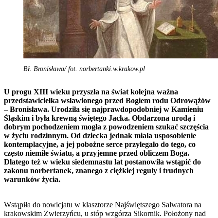
Bł. Bronisława/ fot. norbertanki.w.krakow.pl
U progu XIII wieku przyszła na świat kolejna ważna
przedstawicielka wsławionego przed Bogiem rodu Odrowążów
– Bronisława. Urodziła się najprawdopodobniej w Kamieniu
Śląskim i była krewną świętego Jacka. Obdarzona urodą i
dobrym pochodzeniem mogła z powodzeniem szukać szczęścia
w życiu rodzinnym. Od dziecka jednak miała usposobienie
kontemplacyjne, a jej pobożne serce przylegało do tego, co
często niemiłe światu, a przyjemne przed obliczem Boga.
Dlatego też w wieku siedemnastu lat postanowiła wstąpić do
zakonu norbertanek, znanego z ciężkiej reguły i trudnych
warunków życia.
Wstąpiła do nowicjatu w klasztorze Najświętszego Salwatora na
krakowskim Zwierzyńcu, u stóp wzgórza Sikornik. Położony nad