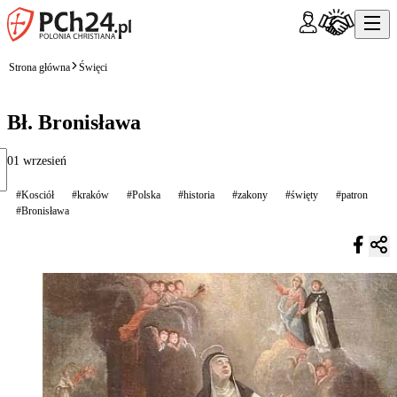
Strona główna
Święci
Bł. Bronisława
01 wrzesień
#Kosciół
#kraków
#Polska
#historia
#zakony
#święty
#patron
#Bronisława