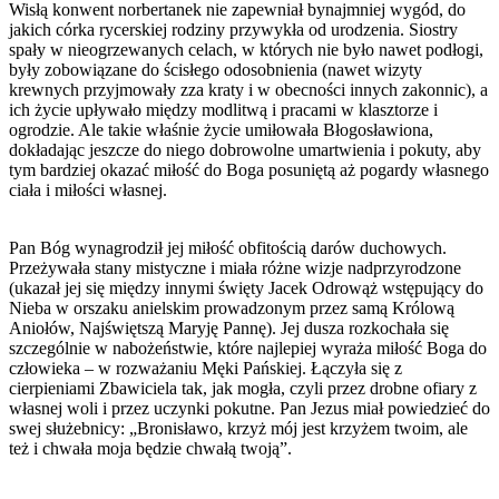
Wisłą konwent norbertanek nie zapewniał bynajmniej wygód, do
jakich córka rycerskiej rodziny przywykła od urodzenia. Siostry
spały w nieogrzewanych celach, w których nie było nawet podłogi,
były zobowiązane do ścisłego odosobnienia (nawet wizyty
krewnych przyjmowały zza kraty i w obecności innych zakonnic), a
ich życie upływało między modlitwą i pracami w klasztorze i
ogrodzie. Ale takie właśnie życie umiłowała Błogosławiona,
dokładając jeszcze do niego dobrowolne umartwienia i pokuty, aby
tym bardziej okazać miłość do Boga posuniętą aż pogardy własnego
ciała i miłości własnej.
Pan Bóg wynagrodził jej miłość obfitością darów duchowych.
Przeżywała stany mistyczne i miała różne wizje nadprzyrodzone
(ukazał jej się między innymi święty Jacek Odrowąż wstępujący do
Nieba w orszaku anielskim prowadzonym przez samą Królową
Aniołów, Najświętszą Maryję Pannę). Jej dusza rozkochała się
szczególnie w nabożeństwie, które najlepiej wyraża miłość Boga do
człowieka – w rozważaniu Męki Pańskiej. Łączyła się z
cierpieniami Zbawiciela tak, jak mogła, czyli przez drobne ofiary z
własnej woli i przez uczynki pokutne. Pan Jezus miał powiedzieć do
swej służebnicy: „Bronisławo, krzyż mój jest krzyżem twoim, ale
też i chwała moja będzie chwałą twoją”.