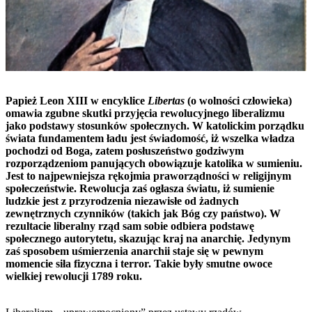
Papież Leon XIII w encyklice
Libertas
(o wolności człowieka)
omawia zgubne skutki przyjęcia rewolucyjnego liberalizmu
jako podstawy stosunków społecznych. W katolickim porządku
świata fundamentem ładu jest świadomość, iż wszelka władza
pochodzi od Boga, zatem posłuszeństwo godziwym
rozporządzeniom panujących obowiązuje katolika w sumieniu.
Jest to najpewniejsza rękojmia praworządności w religijnym
społeczeństwie. Rewolucja zaś ogłasza światu, iż sumienie
ludzkie jest z przyrodzenia niezawisłe od żadnych
zewnętrznych czynników (takich jak Bóg czy państwo). W
rezultacie liberalny rząd sam sobie odbiera podstawę
społecznego autorytetu, skazując kraj na anarchię. Jedynym
zaś sposobem uśmierzenia anarchii staje się w pewnym
momencie siła fizyczna i terror. Takie były smutne owoce
wielkiej rewolucji 1789 roku.