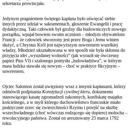
sekretarza prowincjała.
Jedynym pragnieniem świętego kapłana było uświęcać siebie
innych przez udział w sakramentach, głoszenie Ewangelii i pracę
dydaktyczną. Taki człowiek był groźny dla budowniczych nowego
porządku, wpajał bowiem swoim uczniom – młodym obywatelom
Francji – że człowiek stworzony jest przez Boga i Jemu winien
służyć, a Chrystus Król jest najwyższym suwerenem wszelkiej
władzy. Młodzież ukształtowana w ten sposób nie była skłonna do
przyjęcia idei „wyuzdanej wolności” (jak wyraził się ówczesny
papież Pius VI) i szalonego pomysłu „ludowładztwa”, w którym
masa ludzka stawała się nowym – choć w praktyce fikcyjnym –
suwerenem.
Ojciec Salomon został uwięziony wraz z innymi kapłanami, którzy
odmówili podpisania
Konstytucji cywilnej kleru
, dokumentu
stanowiącego kasatę zgromadzeń zakonnych, konfiskatę majątku
kościelnego, a w myśl którego duchowieństwo francuskie miało
praktycznie zrzec się zwierzchności Rzymu i przejść na służbę
wszechwładnego (choć wówczas rodzącego się dopiero) molocha –
rewolucyjnego państwa. Został on aresztowany 25 marca 1792
roku.