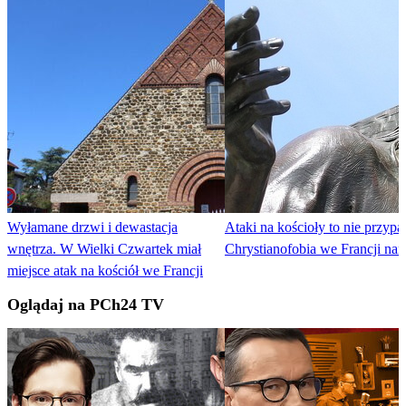
Wyłamane drzwi i dewastacja
Ataki na kościoły to nie przypa
wnętrza. W Wielki Czwartek miał
Chrystianofobia we Francji nar
miejsce atak na kościół we Francji
Oglądaj na PCh24 TV