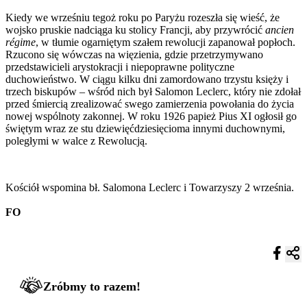
Kiedy we wrześniu tegoż roku po Paryżu rozeszła się wieść, że
wojsko pruskie nadciąga ku stolicy Francji, aby przywrócić
ancien
régime
, w tłumie ogarniętym szałem rewolucji zapanował popłoch.
Rzucono się wówczas na więzienia, gdzie przetrzymywano
przedstawicieli arystokracji i niepoprawne polityczne
duchowieństwo. W ciągu kilku dni zamordowano trzystu księży i
trzech biskupów – wśród nich był Salomon Leclerc, który nie zdołał
przed śmiercią zrealizować swego zamierzenia powołania do życia
nowej wspólnoty zakonnej. W roku 1926 papież Pius XI ogłosił go
świętym wraz ze stu dziewięćdziesięcioma innymi duchownymi,
poległymi w walce z Rewolucją.
Kościół wspomina bł. Salomona Leclerc i Towarzyszy 2 września.
FO
Zróbmy to razem!