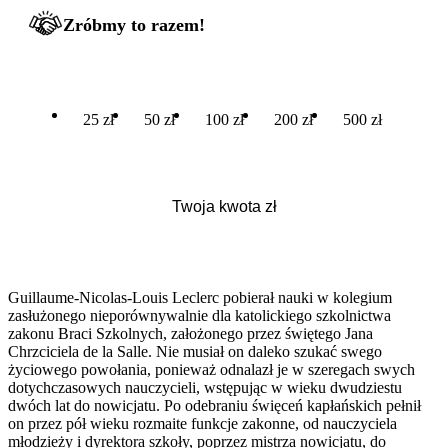
Zróbmy to razem!
25 zł
50 zł
100 zł
200 zł
500 zł
Guillaume-Nicolas-Louis Leclerc pobierał nauki w kolegium
zasłużonego nieporównywalnie dla katolickiego szkolnictwa
zakonu Braci Szkolnych, założonego przez świętego Jana
Chrzciciela de la Salle. Nie musiał on daleko szukać swego
życiowego powołania, ponieważ odnalazł je w szeregach swych
dotychczasowych nauczycieli, wstępując w wieku dwudziestu
dwóch lat do nowicjatu. Po odebraniu święceń kapłańskich pełnił
on przez pół wieku rozmaite funkcje zakonne, od nauczyciela
młodzieży i dyrektora szkoły, poprzez mistrza nowicjatu, do