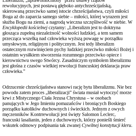
Liberalizm, „uprawomocniony” przez ustawy rządów
rewolucyjnych, jest postawą głęboko antychrześcijańską,
skierowaną przeciwko samej istocie chrześcijaństwa, czyli miłości
Boga aż do zaparcia samego siebie – miłości, której wyrazem jest
służba Bogu na ziemi, a nagrodą wieczna szczęśliwość w niebie. W
Encyklopedii kościelnej
czytamy: „Liberalizm jest to doktryna
głosząca zupełną niezależność wolności ludzkiej, a tem samem
przecząca wszelką nad człowieka wyższą powagę w porządku
umysłowym, religijnym i politycznym. Jest tedy liberalizm
ostatecznym rozwinięciem pychy ludzkiej przeciwko miłości Bożej i
ostatnim wysiłkiem stworzenia rozumnego przeciwko opiece i
kierownictwu swego Stwórcy. Zasadniczym symbolem liberalizmu
jest głośna z czasów wielkiej rewolucji francuskiej deklaracja praw
człowieka.”
Odrzucenie chrześcijaństwa stanowi rację bytu liberalizmu. Nie bez
powodu zatem proces „liberalizacji” świata musiał wytoczyć morze
krwi z Mistycznego Ciała Jezusa Chrystusa – w osobach
panujących w Jego Imieniu pomazańców i broniących Boskiego
porządku katolików duchownych i świeckich. Jednym z owych
męczenników Kontrrewolucji jest święty Salomon Leclerc,
francuski lasalianin, jeden z duchownych, którzy ponieśli śmierć
wskutek odmowy podpisania tak zwanej
Cywilnej konstytucji kleru
.