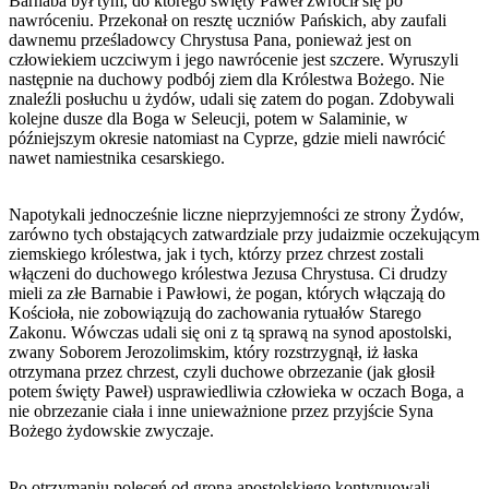
Barnaba był tym, do którego święty Paweł zwrócił się po
nawróceniu. Przekonał on resztę uczniów Pańskich, aby zaufali
dawnemu prześladowcy Chrystusa Pana, ponieważ jest on
człowiekiem uczciwym i jego nawrócenie jest szczere. Wyruszyli
następnie na duchowy podbój ziem dla Królestwa Bożego. Nie
znaleźli posłuchu u żydów, udali się zatem do pogan. Zdobywali
kolejne dusze dla Boga w Seleucji, potem w Salaminie, w
późniejszym okresie natomiast na Cyprze, gdzie mieli nawrócić
nawet namiestnika cesarskiego.
Napotykali jednocześnie liczne nieprzyjemności ze strony Żydów,
zarówno tych obstających zatwardziale przy judaizmie oczekującym
ziemskiego królestwa, jak i tych, którzy przez chrzest zostali
włączeni do duchowego królestwa Jezusa Chrystusa. Ci drudzy
mieli za złe Barnabie i Pawłowi, że pogan, których włączają do
Kościoła, nie zobowiązują do zachowania rytuałów Starego
Zakonu. Wówczas udali się oni z tą sprawą na synod apostolski,
zwany Soborem Jerozolimskim, który rozstrzygnął, iż łaska
otrzymana przez chrzest, czyli duchowe obrzezanie (jak głosił
potem święty Paweł) usprawiedliwia człowieka w oczach Boga, a
nie obrzezanie ciała i inne unieważnione przez przyjście Syna
Bożego żydowskie zwyczaje.
Po otrzymaniu poleceń od grona apostolskiego kontynuowali