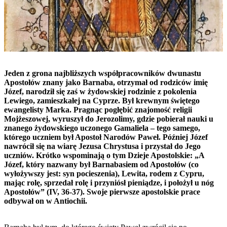
Jeden z grona najbliższych współpracowników dwunastu
Apostołów znany jako Barnaba, otrzymał od rodziców imię
Józef, narodził się zaś w żydowskiej rodzinie z pokolenia
Lewiego, zamieszkałej na Cyprze. Był krewnym świętego
ewangelisty Marka. Pragnąc pogłębić znajomość religii
Mojżeszowej, wyruszył do Jerozolimy, gdzie pobierał nauki u
znanego żydowskiego uczonego Gamaliela – tego samego,
którego uczniem był Apostoł Narodów Paweł. Później Józef
nawrócił się na wiarę Jezusa Chrystusa i przystał do Jego
uczniów. Krótko wspominają o tym Dzieje Apostolskie: „A
Józef, który nazwany był Barnabasiem od Apostołów (co
wyłożywszy jest: syn pocieszenia), Lewita, rodem z Cypru,
mając rolę, sprzedał rolę i przyniósł pieniądze, i położył u nóg
Apostołów” (IV, 36-37). Swoje pierwsze apostolskie prace
odbywał on w Antiochii.