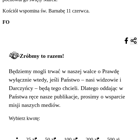
Kościół wspomina św. Barnabę 11 czerwca.
FO
Zróbmy to razem!
Będziemy mogli trwać w naszej walce o Prawdę
wyłącznie wtedy, jeśli Państwo – nasi widzowie i
Darczyńcy – będą tego chcieli. Dlatego oddając w
Państwa ręce nasze publikacje, prosimy o wsparcie
misji naszych mediów.
Wybierz kwotę:
25 zł
50 zł
100 zł
200 zł
500 zł