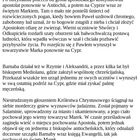
apostolat ponownie w Antiochii, a potem na Cyprze wraz ze
świętym Markiem. Tam o mało nie ponieśli śmierci od
rozwścieczonych pogan, kiedy bowiem Paweł uzdrowił chromego,
zabobonny lud uznał, że to bogowie zstąpili z nieba i chciał złożyć
Apostołom ofiarę ze zwierząt. Wierni uczniowie Stwórcy i
Odkupiciela rozdarli szaty oburzeni tak bałwochwalczą postawą
ludności, która wpadła wówczas w szał i chciała pozbawić
przybyszów życia. Po rozejściu się z Pawłem wyruszył w
towarzystwie Marka ponownie na Cypr.
Barnaba działał też w Rzymie i Aleksandrii, a przez kilka lat był
biskupem Mediolanu, gdzie założył wspólnotę chrześcijańską.
Przekazał wszakże ten urząd jednemu ze swych uczniów i wyruszył
w swą ostatnią podróż na Cypr, gdzie miał zyskać palmę
męczeńską.
Niestrudzonym głoszeniem Królestwa Chrystusowego ściągnął na
siebie morderczy gniew wyznawców judaizmu. Został pojmany w
Salaminie, uprowadzony za miasto i ukamienowany, a jego ciało
pochował jego wierny towarzysz Marek. W czasie prześladowań
zaginęła wieść o miejscu pochowania Apostoła, potem jednak
objawił się on jednemu z biskupów antiocheńskich, który odnalazł
doczesne szczątki Barnaby wraz księgą Ewangelii, tak jak
pochował go święty Marek.