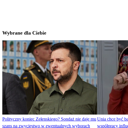
Wybrane dla Ciebie
Polityczny koniec Zełenskiego? Sondaż nie daje mu
Unia chce być b
szans na zwycięstwo w ewentualnych wyborach
współpracy infl