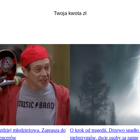
ardziej młodzieżowa. Zaprasza do
O krok od tragedii. Drzewo spadło
uencerów
pielgrzymów, dwie osoby są ranne