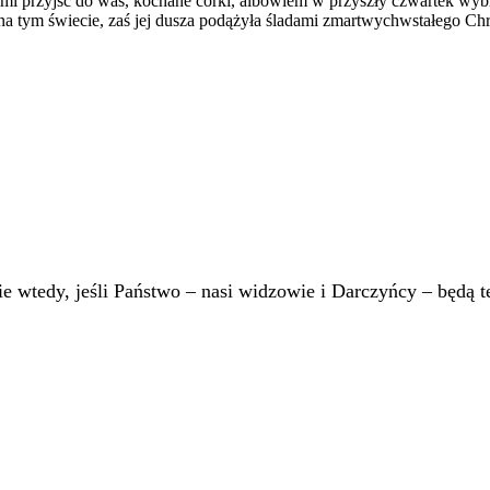
 mi przyjść do was, kochane córki, albowiem w przyszły czwartek wybi
t na tym świecie, zaś jej dusza podążyła śladami zmartwychwstałego C
 wtedy, jeśli Państwo – nasi widzowie i Darczyńcy – będą te