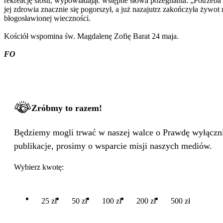
rekreację sióstr, wypowiadając wstępne słowa pożegnania: „Potrzeba
jej zdrowia znacznie się pogorszył, a już nazajutrz zakończyła żywo
błogosławionej wieczności.
Kościół wspomina św. Magdalenę Zofię Barat 24 maja.
FO
Zróbmy to razem!
Będziemy mogli trwać w naszej walce o Prawdę wyłącznie
publikacje, prosimy o wsparcie misji naszych mediów.
Wybierz kwotę:
25 zł
50 zł
100 zł
200 zł
500 zł