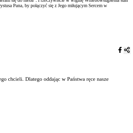
eram się do nieba”. I rzeczywiście w wigilię Wniebowstąpienia stan
hrystusa Pana, by połączyć się z Jego miłującym Sercem w
go chcieli. Dlatego oddając w Państwa ręce nasze