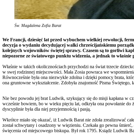
Św. Magdalena Zofia Barat
We Francji, dziesięć lat przed wybuchem wielkiej rewolucji, ferm
decyzja o wydaniu decydującej walki chrześcijańskiemu porządko
kolejnych wojowników świętej sprawy. Czasem są to gorliwi kapł
niepozorne ze światowego punktu widzenia, a jednak to właśnie 
Właśnie w takich okolicznościach przychodzi na świat trzecie dzieck
w swej rodzinnej miejscowości. Mała Zosia powraca we wspomnieniach 
Równocześnie była ona niezwykle zdolna i dzięki pomocy brata, któ
ona gruntowne wykształcenie. Zdobyła znajomość Pisma Świętego, łacin
Nie bez powodu jej brat Ludwik, szykujący się do misji kapłana w cz
wcześnie bowiem, bo w wieku pięciu lat, odkryła ona powołanie do 
dyscyplinie była dla niej przyjemnością i pasją.
Wkrótce miało się okazać, iż Ludwik Barat nie zdoła zrealizować ca
został schwytany i osadzony w więzieniu. Czekała go pewna śmierć, al
święcenia od miejscowego biskupa. Był rok 1795. Ksiądz Ludwik Bara