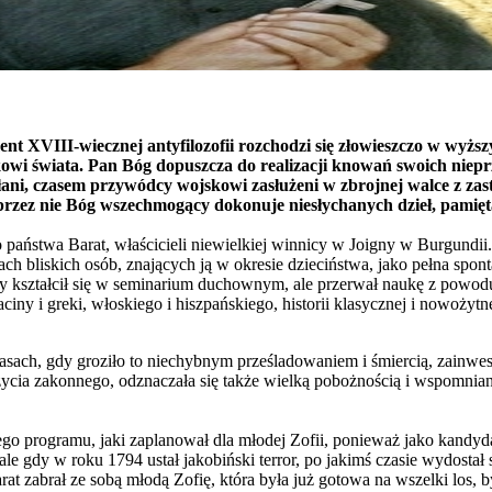
ent XVIII-wiecznej antyfilozofii rozchodzi się złowieszczo w wyżs
wi świata. Pan Bóg dopuszcza do realizacji knowań swoich nieprzy
ani, czasem przywódcy wojskowi zasłużeni w zbrojnej walce z zas
przez nie Bóg wszechmogący dokonuje niesłychanych dzieł, pamięt
o państwa Barat, właścicieli niewielkiej winnicy w Joigny w Burgundi
bliskich osób, znających ją w okresie dzieciństwa, jako pełna sponta
ry kształcił się w seminarium duchownym, ale przerwał naukę z powod
y i greki, włoskiego i hiszpańskiego, historii klasycznej i nowożytnej
asach, gdy groziło to niechybnym prześladowaniem i śmiercią, zainwest
życia zakonnego, odznaczała się także wielką pobożnością i wspomni
łego programu, jaki zaplanował dla młodej Zofii, ponieważ jako kandy
e gdy w roku 1794 ustał jakobiński terror, po jakimś czasie wydostał 
t zabrał ze sobą młodą Zofię, która była już gotowa na wszelki los,