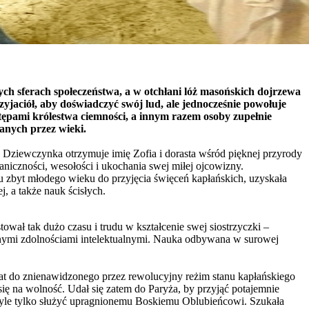
zych sferach społeczeństwa, a w otchłani lóż masońskich dojrzewa
jaciół, aby doświadczyć swój lud, ale jednocześnie powołuje
tępami królestwa ciemności, a innym razem osoby zupełnie
anych przez wieki.
i. Dziewczynka otrzymuje imię Zofia i dorasta wśród pięknej przyrody
niczności, wesołości i ukochania swej miłej ojcowizny.
u zbyt młodego wieku do przyjęcia święceń kapłańskich, uzyskała
, a także nauk ścisłych.
ował tak dużo czasu i trudu w kształcenie swej siostrzyczki –
anymi zdolnościami intelektualnymi. Nauka odbywana w surowej
dat do znienawidzonego przez rewolucyjny reżim stanu kapłańskiego
się na wolność. Udał się zatem do Paryża, by przyjąć potajemnie
 byle tylko służyć upragnionemu Boskiemu Oblubieńcowi. Szukała