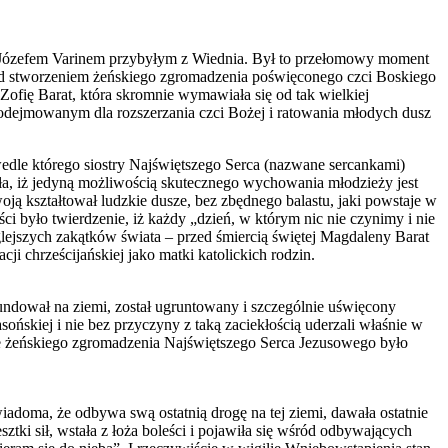
tą Józefem Varinem przybyłym z Wiednia. Był to przełomowy moment
nad stworzeniem żeńskiego zgromadzenia poświęconego czci Boskiego
fię Barat, która skromnie wymawiała się od tak wielkiej
e podejmowanym dla rozszerzania czci Bożej i ratowania młodych dusz
dle którego siostry Najświętszego Serca (nazwane sercankami)
a, iż jedyną możliwością skutecznego wychowania młodzieży jest
ją kształtował ludzkie dusze, bez zbędnego balastu, jaki powstaje w
i było twierdzenie, iż każdy „dzień, w którym nic nie czynimy i nie
glejszych zakątków świata – przed śmiercią świętej Magdaleny Barat
ji chrześcijańskiej jako matki katolickich rodzin.
ndował na ziemi, został ugruntowany i szczególnie uświęcony
ńskiej i nie bez przyczyny z taką zaciekłością uderzali właśnie w
nie żeńskiego zgromadzenia Najświętszego Serca Jezusowego było
iadoma, że odbywa swą ostatnią drogę na tej ziemi, dawała ostatnie
ki sił, wstała z łoża boleści i pojawiła się wśród odbywających