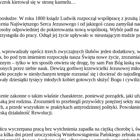
j wzrok kierował się w stronę karmelu…
go posłudze. W roku 1800 ksiądz Ludwik rozpoczął współpracę z jezui
zenia Najświętszego Serca Jezusowego i od jakiegoś czasu zamyślał 
soby odpowiedniej do pokierowania nową wspólnotą. Wybór padł na Zo
przystąpiła do pracy. Odtąd jej życie upływało w nieustającym trudzi
 wprowadzały oprócz trzech zwyczajnych ślubów jeden dodatkowy, we
 bo pod tym imieniem rozpoczęła nasza Święta nowe życie, zrozumiał
nym – tylko w ten sposób otwiera się drogę, by sam Pan Bóg łaską swo
ych przez siebie nauk. Dewizą gorliwej krzewicielki Jezusowej miłośc
eło poczęło w niesłychanym tempie rozrastać się i docierać do najodle
wały dziesiątki tysięcy młodych kobiet gotowych służyć Bogu i cywilizac
ie zakonne o takim właśnie charakterze, ponieważ porządek, jaki ufu
 jest rodzina. Zrozumieli to przebiegli przywódcy potężnej sekty maso
ach, a przede wszystkim w praktykach antyrodzinnej polityki. Powoła
ką działalność Rewolucji.
ńcu wyczerpana pracą bez wytchnienia zapadła na ciężką chorobę i, św
lka dni przed uroczystością Wniebowstąpienia Pańskiego zebrała reszt