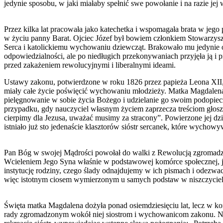
jedynie sposobu, w jaki miałaby spełnić swe powołanie i na razie je
Przez kilka lat pracowała jako katechetka i wspomagała brata w je
w życiu panny Barat. Ojciec Józef był bowiem członkiem Stowarzys
Serca i katolickiemu wychowaniu dziewcząt. Brakowało mu jedynie o
odpowiedzialności, ale po niedługich przekonywaniach przyjęła ją i 
przed zakażeniem rewolucyjnymi i liberalnymi ideami.
Ustawy zakonu, potwierdzone w roku 1826 przez papieża Leona XII,
miały całe życie poświęcić wychowaniu młodzieży. Matka Magdalena,
pielęgnowanie w sobie życia Bożego i udzielanie go swoim podopiecz
przypadku, gdy nauczyciel własnym życiem zaprzecza treściom głoszon
cierpimy dla Jezusa, uważać musimy za stracony”. Powierzone jej dzi
istniało już sto jedenaście klasztorów sióstr sercanek, które wychowy
Pan Bóg w swojej Mądrości powołał do walki z Rewolucją zgromadzen
Wcieleniem Jego Syna właśnie w podstawowej komórce społecznej, jaką
instytucję rodziny, czego ślady odnajdujemy w ich pismach i odezw
więc istotnym ciosem wymierzonym u samych podstaw w niszczyciels
Święta matka Magdalena dożyła ponad osiemdziesięciu lat, lecz w ko
rady zgromadzonym wokół niej siostrom i wychowanicom zakonu. Na ki