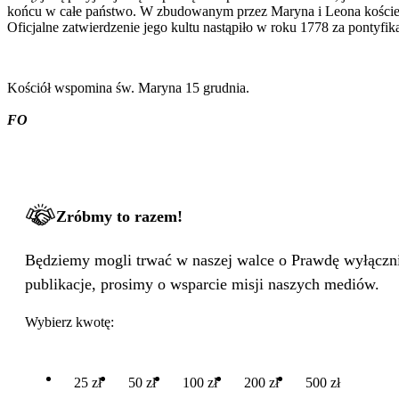
końcu w całe państwo. W zbudowanym przez Maryna i Leona kościel
Oficjalne zatwierdzenie jego kultu nastąpiło w roku 1778 za pontyfik
Kościół wspomina św. Maryna 15 grudnia.
FO
Zróbmy to razem!
Będziemy mogli trwać w naszej walce o Prawdę wyłącznie
publikacje, prosimy o wsparcie misji naszych mediów.
Wybierz kwotę:
25 zł
50 zł
100 zł
200 zł
500 zł