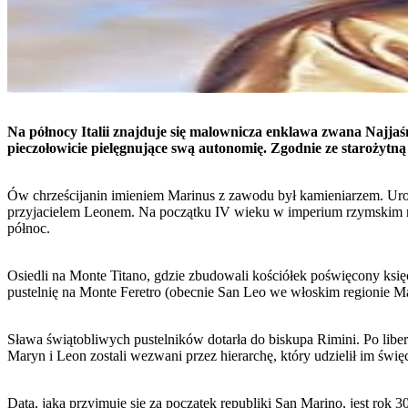
Na północy Italii znajduje się malownicza enklawa zwana Najjaś
pieczołowicie pielęgnujące swą autonomię. Zgodnie ze starożytną
Ów chrześcijanin imieniem Marinus z zawodu był kamieniarzem. Uro
przyjacielem Leonem. Na początku IV wieku w imperium rzymskim roz
północ.
Osiedli na Monte Titano, gdzie zbudowali kościółek poświęcony księc
pustelnię na Monte Feretro (obecnie San Leo we włoskim regionie M
Sława świątobliwych pustelników dotarła do biskupa Rimini. Po libe
Maryn i Leon zostali wezwani przez hierarchę, który udzielił im świ
Datą, jaką przyjmuje się za początek republiki San Marino, jest rok 