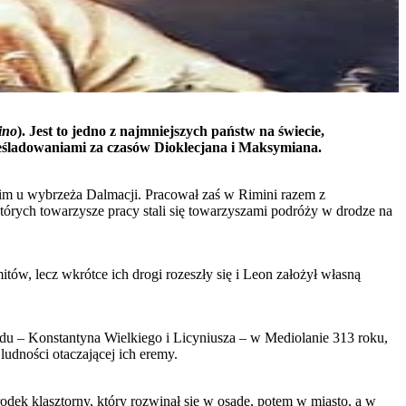
ino
). Jest to jedno z najmniejszych państw na świecie,
rześladowaniami za czasów Dioklecjana i Maksymiana.
im u wybrzeża Dalmacji. Pracował zaś w Rimini razem z
órych towarzysze pracy stali się towarzyszami podróży w drodze na
tów, lecz wkrótce ich drogi rozeszły się i Leon założył własną
odu – Konstantyna Wielkiego i Licyniusza – w Mediolanie 313 roku,
ludności otaczającej ich eremy.
rodek klasztorny, który rozwinął się w osadę, potem w miasto, a w