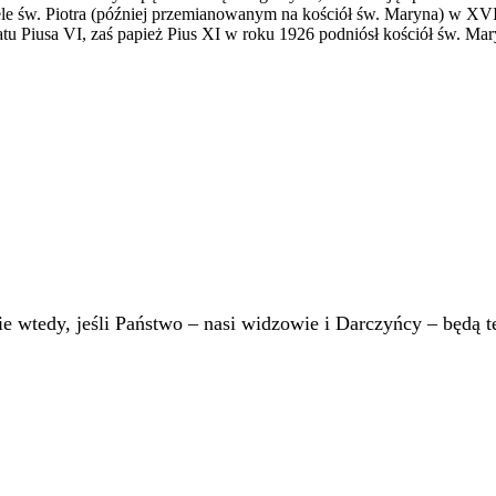
e św. Piotra (później przemianowanym na kościół św. Maryna) w XVI
atu Piusa VI, zaś papież Pius XI w roku 1926 podniósł kościół św. Mary
 wtedy, jeśli Państwo – nasi widzowie i Darczyńcy – będą te