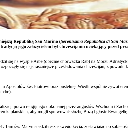
niejszą Republiką San Marino (
Serenissima Repubblica di San Mar
 tradycją jego założycielem był chrześcijanin uciekający przed p
dził się na wyspie Arbe (obecnie chorwacka Rab) na Morzu Adriatyck
poczęły się najstraszniejsze prześladowania chrześcijan, z powodu kt
iu Apostołów św. Piotrowi oraz pustelnię. Wiedli wspólnie żywot eremi
arche).
ralizacji prawa religijnego dokonanej przez augustów Wschodu i Zach
ęceń kapłańskich, aby mogli sprawować służbę Bożą i głosić Ewangelię 
301. Tam św. Maryn spędził resztę swego życia, zostawiając po sobie oś