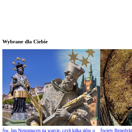
Wybrane dla Ciebie
Św. Jan Nepomucen na warcie, czyli kilka słów o
Święty Benedykt 