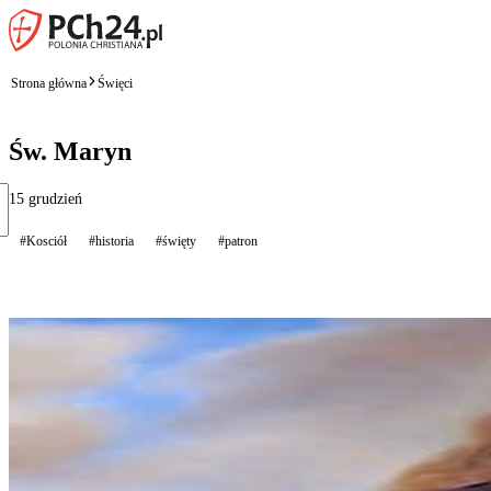
Strona główna
Święci
Św. Maryn
15 grudzień
#Kosciół
#historia
#święty
#patron