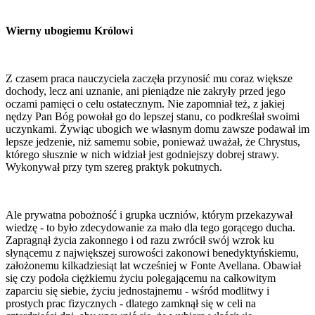
Wierny ubogiemu Królowi
Z czasem praca nauczyciela zaczęła przynosić mu coraz większe
dochody, lecz ani uznanie, ani pieniądze nie zakryły przed jego
oczami pamięci o celu ostatecznym. Nie zapomniał też, z jakiej
nędzy Pan Bóg powołał go do lepszej stanu, co podkreślał swoimi
uczynkami. Żywiąc ubogich we własnym domu zawsze podawał im
lepsze jedzenie, niż samemu sobie, ponieważ uważał, że Chrystus,
którego słusznie w nich widział jest godniejszy dobrej strawy.
Wykonywał przy tym szereg praktyk pokutnych.
Ale prywatna pobożność i grupka uczniów, którym przekazywał
wiedzę - to było zdecydowanie za mało dla tego gorącego ducha.
Zapragnął życia zakonnego i od razu zwrócił swój wzrok ku
słynącemu z największej surowości zakonowi benedyktyńskiemu,
założonemu kilkadziesiąt lat wcześniej w Fonte Avellana. Obawiał
się czy podoła ciężkiemu życiu polegającemu na całkowitym
zaparciu się siebie, życiu jednostajnemu - wśród modlitwy i
prostych prac fizycznych - dlatego zamknął się w celi na