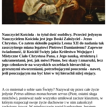
Nauczyciel Kościoła - to tytuł dość osobliwy. Przecież jedynym
Nauczycielem Kościoła jest jego Boski Założyciel - Jezus
Chrystus. Co zatem skłoniło papieża Leona XII do nadania tak
zaszczytnego miana legatowi Piotrowi Damianiemu? Zapewne
świadomość, iż Kościół Święty jako Królestwo Wojujące i
Mistyczne Ciało Chrystusa Pana, z Jego nauką, strukturą i
sakramentami, jest, jak mówi Pismo, bez skazy i zmarszki, lecz
jego członkowie na wszystkich szczeblach hierarchii są
grzesznymi stworzeniami, potrzebującymi pouczenia - nawet,
jeśli pouczającym ma być ktoś w tej hierachii niżej stojący.
A co mniemał o sobie sam Święty? Nazywał się przez całe życie
jedynie
Petrus ultimus monachorum servus
(Piotr, ostatni sługa
mnichów), ponieważ nade wszystko umiłował zacisze klasztoru, w
którym rozpoczął swoje życie duchowne i w nim zakończył
zasłużony żywot. W międzyczasie został kardynałem, legatem