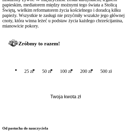
papieskim, mediatorem między możnymi tego świata a Stolicą
Świętą, wielkim reformatorem życia kościelnego i doradcą kilku
papieży. Wszystkie te zasługi nie przyćmiły wszakże jego głównej
cnoty, która winna leżeć u podstaw życia każdego chrześcijanina,
mianowicie pokory.
Zróbmy to razem!
25 zł
50 zł
100 zł
200 zł
500 zł
Od pastucha do nauczyciela