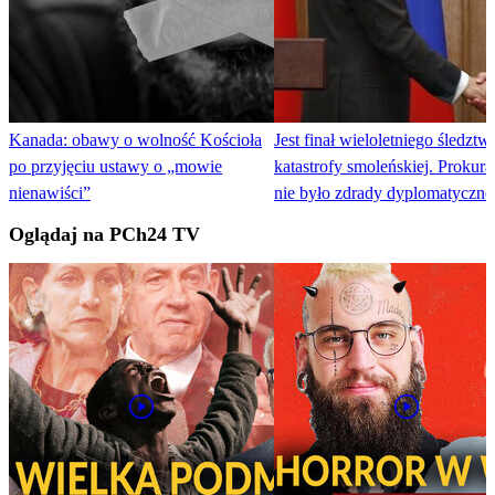
Kanada: obawy o wolność Kościoła
Jest finał wieloletniego śledztw
po przyjęciu ustawy o „mowie
katastrofy smoleńskiej. Prokura
nienawiści”
nie było zdrady dyplomatyczne
Oglądaj na PCh24 TV