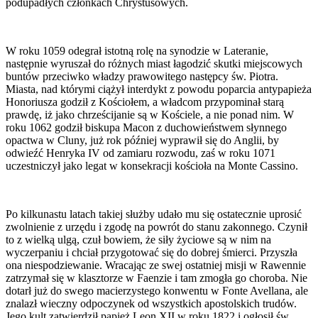
podupadłych członkach Chrystusowych.
W roku 1059 odegrał istotną rolę na synodzie w Lateranie,
następnie wyruszał do różnych miast łagodzić skutki miejscowych
buntów przeciwko władzy prawowitego następcy św. Piotra.
Miasta, nad którymi ciążył interdykt z powodu poparcia antypapieża
Honoriusza godził z Kościołem, a władcom przypominał starą
prawdę, iż jako chrześcijanie są w Kościele, a nie ponad nim. W
roku 1062 godził biskupa Macon z duchowieństwem słynnego
opactwa w Cluny, już rok później wyprawił się do Anglii, by
odwieźć Henryka IV od zamiaru rozwodu, zaś w roku 1071
uczestniczył jako legat w konsekracji kościoła na Monte Cassino.
Po kilkunastu latach takiej służby udało mu się ostatecznie uprosić
zwolnienie z urzędu i zgodę na powrót do stanu zakonnego. Czynił
to z wielką ulgą, czuł bowiem, że siły życiowe są w nim na
wyczerpaniu i chciał przygotować się do dobrej śmierci. Przyszła
ona niespodziewanie. Wracając ze swej ostatniej misji w Rawennie
zatrzymał się w klasztorze w Faenzie i tam zmogła go choroba. Nie
dotarł już do swego macierzystego konwentu w Fonte Avellana, ale
znalazł wieczny odpoczynek od wszystkich apostolskich trudów.
Jego kult zatwierdził papież Leon XII w roku 1822 i ogłosił św.