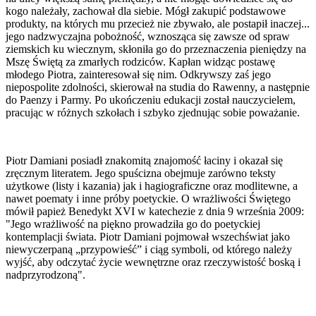
kogo należały, zachował dla siebie. Mógł zakupić podstawowe
produkty, na których mu przecież nie zbywało, ale postapił inaczej...
jego nadzwyczajna pobożność, wznosząca się zawsze od spraw
ziemskich ku wiecznym, skłoniła go do przeznaczenia pieniędzy na
Mszę Świętą za zmarłych rodziców. Kapłan widząc postawę
młodego Piotra, zainteresował się nim. Odkrywszy zaś jego
niepospolite zdolności, skierował na studia do Rawenny, a następnie
do Paenzy i Parmy. Po ukończeniu edukacji został nauczycielem,
pracując w różnych szkołach i szbyko zjednując sobie poważanie.
Piotr Damiani posiadł znakomitą znajomość łaciny i okazał się
zręcznym literatem. Jego spuścizna obejmuje zarówno teksty
użytkowe (listy i kazania) jak i hagiograficzne oraz modlitewne, a
nawet poematy i inne próby poetyckie. O wrażliwości Świętego
mówił papież Benedykt XVI w katechezie z dnia 9 września 2009:
"Jego wrażliwość na piękno prowadziła go do poetyckiej
kontemplacji świata. Piotr Damiani pojmował wszechświat jako
niewyczerpaną „przypowieść” i ciąg symboli, od którego należy
wyjść, aby odczytać życie wewnętrzne oraz rzeczywistość boską i
nadprzyrodzoną".