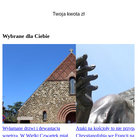
Wybrane dla Ciebie
Wyłamane drzwi i dewastacja
Ataki na kościoły to nie przypa
wnętrza. W Wielki Czwartek miał
Chrystianofobia we Francji nar