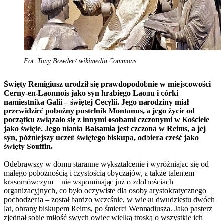
Fot. Tony Bowden/ wikimedia Commons
Święty Remigiusz urodził się prawdopodobnie w miejscowości
Cerny-en-Laonnois jako syn hrabiego Laonu i córki
namiestnika Galii – świętej Cecylii. Jego narodziny miał
przewidzieć pobożny pustelnik Montanus, a jego życie od
początku związało się z innymi osobami czczonymi w Kościele
jako święte. Jego niania Balsamia jest czczona w Reims, a jej
syn, późniejszy uczeń świętego biskupa, odbiera cześć jako
święty Souffin.
Odebrawszy w domu staranne wykształcenie i wyróżniając się od
małego pobożnością i czystością obyczajów, a także talentem
krasomówczym – nie wspominając już o zdolnościach
organizacyjnych, co było oczywiste dla osoby arystokratycznego
pochodzenia – został bardzo wcześnie, w wieku dwudziestu dwóch
lat, obrany biskupem Reims, po śmierci Wennadiusza. Jako pasterz
zjednał sobie miłość swych owiec wielką troską o wszystkie ich