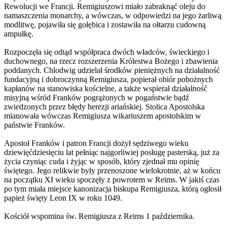
Rewolucji we Francji. Remigiuszowi miało zabraknąć oleju do
namaszczenia monarchy, a wówczas, w odpowiedzi na jego żarliwą
modlitwę, pojawiła się gołębica i zostawiła na ołtarzu cudowną
ampułkę.
Rozpoczęła się odtąd współpraca dwóch władców, świeckiego i
duchownego, na rzecz rozszerzenia Królestwa Bożego i zbawienia
poddanych. Chlodwig udzielał środków pieniężnych na działalność
fundacyjną i dobroczynną Remigiusza, popierał obiór pobożnych
kapłanów na stanowiska kościelne, a także wspierał działalność
misyjną wśród Franków pogrążonych w pogaństwie bądź
zwiedzonych przez błędy herezji ariańskiej. Stolica Apostolska
mianowała wówczas Remigiusza wikariuszem apostolskim w
państwie Franków.
Apostoł Franków i patron Francji dożył sędziwego wieku
dziewięćdziesięciu lat pełniąc najgorliwiej posługę pasterską, już za
życia czyniąc cuda i żyjąc w sposób, który zjednał mu opinię
świętego. Jego relikwie były przenoszone wielokrotnie, aż w końcu
na początku XI wieku spoczęły z powrotem w Reims. W jakiś czas
po tym miała miejsce kanonizacja biskupa Remigiusza, którą ogłosił
papież święty Leon IX w roku 1049.
Kościół wspomina św. Remigiusza z Reims 1 października.