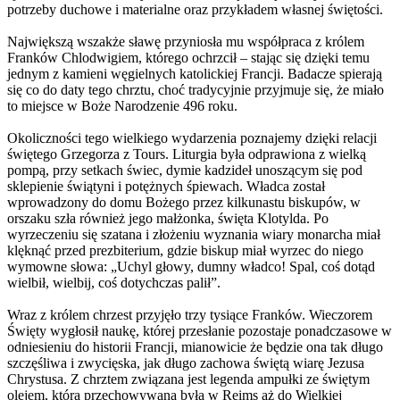
potrzeby duchowe i materialne oraz przykładem własnej świętości.
Największą wszakże sławę przyniosła mu współpraca z królem
Franków Chlodwigiem, którego ochrzcił – stając się dzięki temu
jednym z kamieni węgielnych katolickiej Francji. Badacze spierają
się co do daty tego chrztu, choć tradycyjnie przyjmuje się, że miało
to miejsce w Boże Narodzenie 496 roku.
Okoliczności tego wielkiego wydarzenia poznajemy dzięki relacji
świętego Grzegorza z Tours. Liturgia była odprawiona z wielką
pompą, przy setkach świec, dymie kadzideł unoszącym się pod
sklepienie świątyni i potężnych śpiewach. Władca został
wprowadzony do domu Bożego przez kilkunastu biskupów, w
orszaku szła również jego małżonka, święta Klotylda. Po
wyrzeczeniu się szatana i złożeniu wyznania wiary monarcha miał
klęknąć przed prezbiterium, gdzie biskup miał wyrzec do niego
wymowne słowa: „Uchyl głowy, dumny władco! Spal, coś dotąd
wielbił, wielbij, coś dotychczas palił”.
Wraz z królem chrzest przyjęło trzy tysiące Franków. Wieczorem
Święty wygłosił naukę, której przesłanie pozostaje ponadczasowe w
odniesieniu do historii Francji, mianowicie że będzie ona tak długo
szczęśliwa i zwycięska, jak długo zachowa świętą wiarę Jezusa
Chrystusa. Z chrztem związana jest legenda ampułki ze świętym
olejem, która przechowywana była w Reims aż do Wielkiej