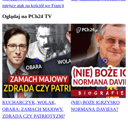
miejsce atak na kościół we Francji
Oglądaj na PCh24 TV
KUCHARCZYK, WOLAK,
(NIE) BOŻE IGRZYSKO
OBARA: ZAMACH MAJOWY.
NORMANA DAVIESA?
ZDRADA CZY PATRIOTYZM?